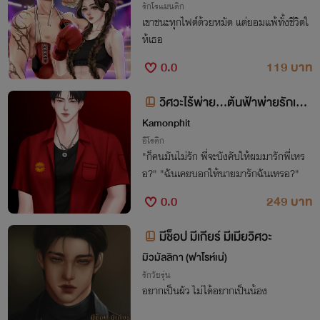
รักโรแมนติก
เขาชนะทุกไฟต์ด้วยหมัด แต่ยอมแพ้ทั้งชีวิตใ
ห้เธอ
0.0
119 บาท
วิศวะไร้พ่าย...ต้นฟ้าพ่ายรักเพีย
งฝัน
Kamonphit
อีโรติก
"ก็คนมันไม่รัก พี่จะบังคับให้ผมมารักพี่เหร
อ?" "ฉันเคยบอกให้นายมารักฉันเหรอ?"
0.0
249 บาท
มีช็อป มีเกียร์ มีเมียวิศวะ
มิวมัลลิกา (ฟาโรห์เน่)
รักวัยรุ่น
อยากเป็นผัว ไม่ได้อยากเป็นน้อง