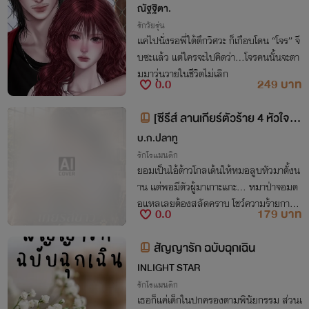
ณัฐฐิตา.
รักวัยรุ่น
แค่ไปนั่งรอพี่ใต้ตึกวิศวะ ก็เกือบโดน “โจร” จี
บซะแล้ว แต่ใครจะไปคิดว่า…โจรคนนั้นจะตา
มมาวุ่นวายในชีวิตไม่เลิก
0.0
249 บาท
[ซีรีส์ ลานเกียร์ตัวร้าย 4 หัวใจนา
ยวิศวะ] เกียร์สีขาวกับกาวน์คุณหมอ
บ.ก.ปลาทู
หมา
รักโรแมนติก
ยอมเป็นไอ้ต้าวโกลเด้นให้หมอลูบหัวมาตั้งน
าน แต่พอมีตัวผู้มาเกาะแกะ... หมาป่าจอมต
อแหลเลยต้องสลัดคราบ โชว์ความร้ายกาจจั
0.0
179 บาท
บรุ่นพี่กินเรียบไม่ให้เหลือซาก!
สัญญารัก ฉบับฉุกเฉิน
INLIGHT STAR
รักโรแมนติก
เธอก็แค่เด็กในปกครองตามพินัยกรรม ส่วนเ