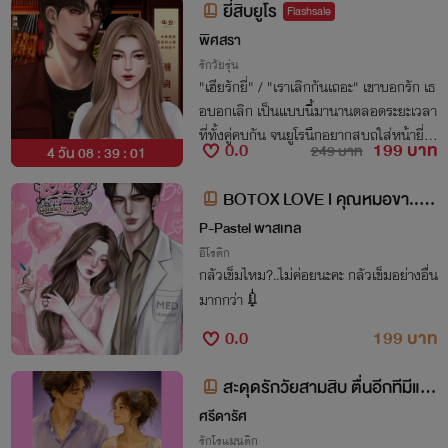
ยี่สิบยูโร
Flashsale
พิศสรา
รักวัยรุ่น
"เฮียรักยี่" / "เราเลิกกันเถอะ" เขาบอกรัก เธ
อบอกเลิก เป็นแบบนี้มานานตลอดระยะเวลา
ที่ทั้งคู่คบกัน จนยูโรนึกอยากสบถใส่หน้ายี่สิ
0.0
199 บาท
249 บาท
4 วัน 08 : 39 : 00
บดัง ๆ ว่า...“กูไม่เลิก ฝันอยู่รึไงยัยยี่สิบ”
BOTOX LOVE l คุณหมอขา..ฉี
ดหน้าหนูหน่อย
P-Pastel พาสเทล
อีโรติก
กลัวเข็มไหม?..ไม่ค่อยนะคะ กลัวเข็มอย่างอื่น
มากกว่า💉
0.0
199 บาท
สะดุดรักวัยสามสิบ ตื่นอีกทีมีแฟ
นเด็ก
ศรีดารัศ
รักโรแมนติก