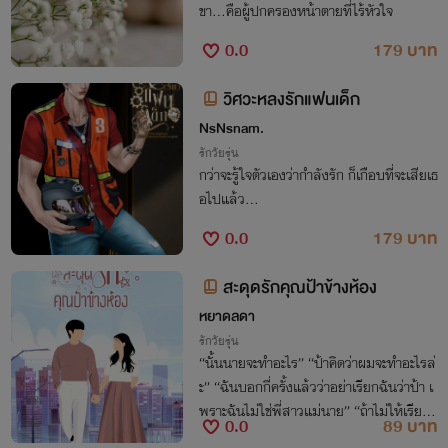
ขา...คือผู้ปกครองหน้าตายที่ไร้หัวใจ
0.0
179 บาท
วิศวะหลงรักแฟนเด็ก
NsNsnam.
รักวัยรุ่น
กว่าจะรู้ใจตัวเองว่ากำลังรัก ก็เกือบที่จะเสียเธ
อไปแล้ว...
0.0
179 บาท
สะดุดรักคุณป้าข้างห้อง
หยาดลดา
รักวัยรุ่น
“นั้นนายจะทำอะไร” “ป้าคิดว่าผมจะทำอะไรล่
ะ” “ฉันบอกกี่ครั้งแล้วว่าอย่าเรียกฉันว่าป้า เ
พราะฉันไม่ใช่พี่สาวแม่นาย” “ถ้าไม่ให้เรียกป้
0.0
89 บาท
า งั้นเรียก “ที่รัก” ได้ไหมครับ”