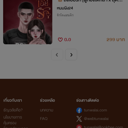
ก]
หนมผิง24
รักโรแมนติก
0.0
299 บาท
เกี่ยวกับเรา
ช่วยเหลือ
ช่องทางติดต่อ
ธัญวลัยคือ?
บทความ
tunwalai.com
นโยบายการ
FAQ
@webtunwalai
คุ้มครอง
tunwalai@ookbee.com