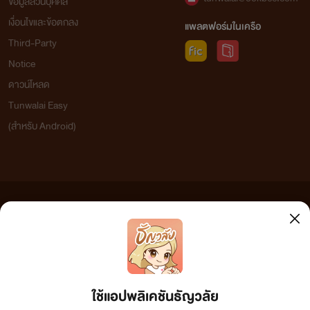
ข้อมูลส่วนบุคคล
เงื่อนไขและข้อตกลง
แพลตฟอร์มในเครือ
Third-Party
Notice
ดาวน์โหลด
Tunwalai Easy
(สำหรับ Android)
ข้อความที่ท่านได้อ่านจากเว็บไซต์นี้เกิดจากการเขียนโดยสาธารณชนและเผยแพร่โดยอัตโนมัติ ผู้ดูแล
เว็บไซต์แห่งนี้ไม่ได้เห็นด้วยและไม่ขอรับผิดชอบต่อข้อความใดๆ ทั้งสิ้น ดังนั้นผู้อ่านทุกท่านโปรดใช้
วิจารณญาณในการกลั่นกรองด้วยตนเอง และหากท่านพบข้อความใดๆ ที่ขัดต่อกฎหมายและศีลธรรม
กรุณาแจ้งมาที่ tunwalai@ookbee.com เพื่อทีมงานจะได้ดำเนินการในทันที ทั้งนี้ ทางเว็บไซต์ขอสงวน
ลิขสิทธิ์ตามพระราชบัญญัติลิขสิทธิ์ (ฉบับเพิ่มเติม) พ.ศ.2558
ใช้แอปพลิเคชันธัญวลัย