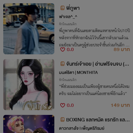
พี่ภูพา
ฟาเจล^_^
รักโรแมนติก
พี่ภูพาคนที่ฉันเคยตามติดแจหายหน้าไป10ปี
หลังจากที่หักอกฉันไว้วันนี้เขากลับมาแล้วแ
ถมยังมาเป็นครูผู้ช่วยประจำชั้นร่วมกันอีก แ
0.0
89 บาท
ต่ที่แปลกครั้งนี้เขามาบอกว่าจะจีบฉัน คนที่บ
อกว่าคิดกับฉันแค่พี่น้องเนี่ยนะ
จันทร์เจ้าเอย | อ่านฟรีจนจบ (มี
E-Book แล้ว)
มนต์ธิตา | MONTHITA
รักโรแมนติก
“พี่ช่วยมองผมเป็นเพียงผู้ชายคนหนึ่งได้ไหม
ครับ ผมไม่อยากเป็นแค่น้องชายพี่อีกแล้ว”
0.0
149 บาท
BOXING แลกหมัด แรกรัก แลกใ
จ
ดาวกลางใจ l เพ็ญตรีภิรมย์