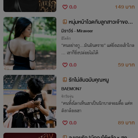
0.0
149 บาท
หนุ่มหน้าโฉดกับลูกสาวเจ้าของตึ
กเช่า 25+
มิราวีร์ - Miraveer
อีโรติก
“คนอย่างกู…มันอันตราย” แต่ยิ่งเธอเข้าใกล
้… เขาก็ยิ่งปล่อยไม่ได้
0.0
59 บาท
รักไม่ลับฉบับคุณหนู
BAEMON7
รักวัยรุ่น
"คนทั้งโลกเห็นเขาเป็นนักบาสจอมดื้อ แต่ห
ลังกล้องเขา
0.0
89 บาท
ลงเอยรัก [ผู้กองใต้หล้า x สุดที่รั