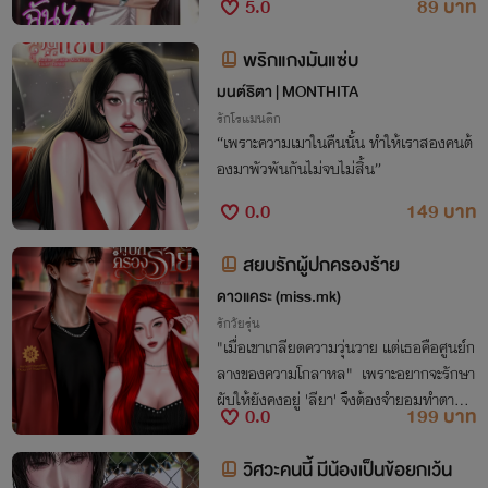
5.0
89 บาท
พริกแกงมันแซ่บ
มนต์ธิตา | MONTHITA
รักโรแมนติก
“เพราะความเมาในคืนนั้น ทำให้เราสองคนต้
องมาพัวพันกันไม่จบไม่สิ้น”
0.0
149 บาท
สยบรักผู้ปกครองร้าย
ดาวแคระ (miss.mk)
รักวัยรุ่น
"เมื่อเขาเกลียดความวุ่นวาย แต่เธอคือศูนย์ก
ลางของความโกลาหล" เพราะอยากจะรักษา
ผับให้ยังคงอยู่ 'ลียา' จึงต้องจำยอมทำตามผู้
0.0
199 บาท
ปกครองสุดร้าย ทั้งที่คนอย่าง 'ฟิลิกซ์' ควรจ
ะเป็นคนสุดท้ายบนโลกที่เธอคิดจะเคารพ
วิศวะคนนี้ มีน้องเป็นข้อยกเว้น