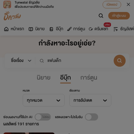
Tunwalai ธัญวลัย
เปิดแอป
เพื่อประสบการณ์ที่ดีกว่าบนมือถือ
เข้าสู่ระบบ
มาใหม่
หน้าแรก
นิยาย
อีบุ๊ก
การ์ตูน
ดรีมแชท
ธัญลิสต์
กำลังหาอะไรอยู่เอ่ย?
นิยาย
อีบุ๊ก
การ์ตูน
หมวด
เรียงตาม
ทุกหมวด
การอัปเดต
ซ่อนผลงานที่ใช้ปก AI
แสดงเฉพาะโปรโมชัน
ผลลัพธ์
191
รายการ