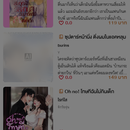
ตื่นมาก็เห็นว่าเด็กมันนั่งยิ้มตาหวานเชื่อมให้
แล้ว แถมมันยังบอกอีกว่า เราเป็นแฟนกันค
รับพี่ เอาจริงนี่ฉันมีแฟนเด็กกว่าตั้งเก้าปีเชีย
0.0
119 บาท
วเหรอ แถมยังหล่อมากๆ
ซุปตาร์หน้านิ่ง ติ่งผมในแอคหลุม
burins
Y
ใครจะคิดว่าซุปตาร์เบอร์หนึ่งที่เย็นชาเหมือน
ตู้เย็นเดินได้ แท้จริงแล้วคือแอดมิน 'บ้านกระ
ต่ายกวิน' ที่วันๆ เอาแต่หวีดผมลงทวิต! เบื้อ
0.0
149 บาท
งหน้าเก๊กขรึม เบื้องหลังคลั่งรักไม่ไหว งาน
นี้ผมจะรอด(มือ)เขาไหมเนี่ย!
Oh no! โทษทีฉันไม่กินเด็ก
ไรท์โส
รักวัยรุ่น