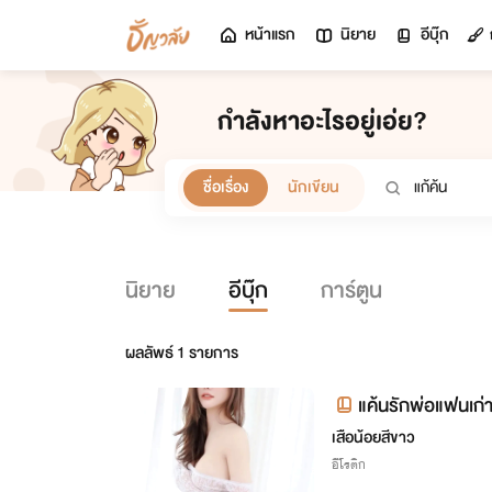
หน้าแรก
นิยาย
อีบุ๊ก
กำลังหาอะไรอยู่เอ่ย?
ชื่อเรื่อง
นักเขียน
นิยาย
อีบุ๊ก
การ์ตูน
ผลลัพธ์
1
รายการ
แค้นรักพ่อแฟนเก่
เสือน้อยสีขาว
อีโรติก