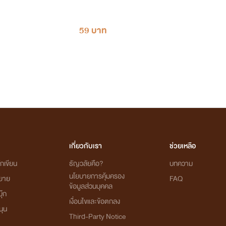
59 บาท
เกี่ยวกับเรา
ช่วยเหลือ
กเขียน
ธัญวลัยคือ?
บทความ
นโยบายการคุ้มครอง
ิยาย
FAQ
ข้อมูลส่วนบุคคล
ุ๊ก
เงื่อนไขและข้อตกลง
นุน
Third-Party Notice