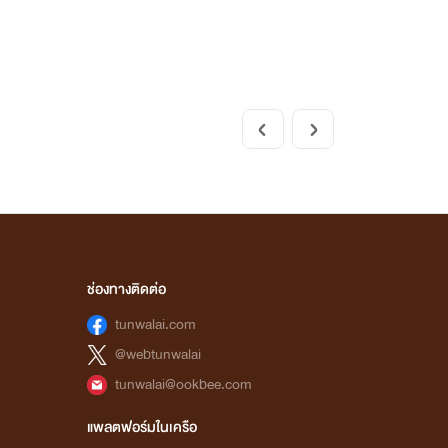
ช่องทางติดต่อ
tunwalai.com
@webtunwalai
tunwalai@ookbee.com
แพลตฟอร์มในเครือ