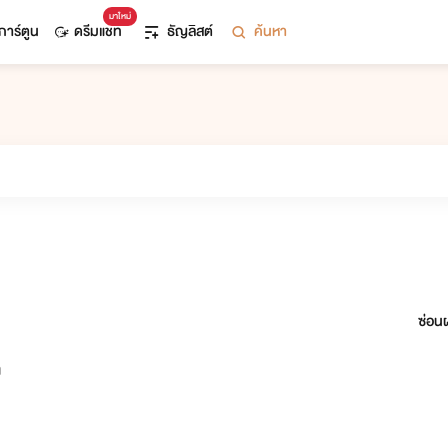
มาใหม่
การ์ตูน
ดรีมแชท
ธัญลิสต์
ค้นหา
ซ่อนผ
า