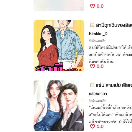
0.0
สามีฉุกเฉินของลัล
Kimkim_D
รักโรแมนติก
สมบัติใครล่ะไม่อยากได้..ล
งย่ายื่นคำขาดกับเธอ..ต้อง
ด้มรดกพันล้าน..
0.0
แซ่บ สายเปย์ เฮียเ
แก้วชวาลา
รักโรแมนติก
“เงินละ”นิ้วที่กำลังปลดเข็
ง“รอไม่ได้เลย”“เงินมาผ้า
สดี ราศีคนรวยจับ มักไว้ใจไ
5.0