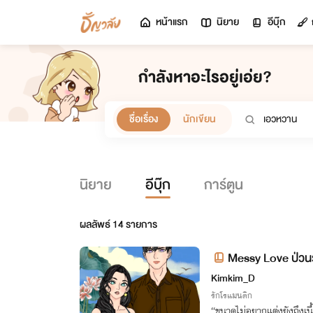
หน้าแรก
นิยาย
อีบุ๊ก
กำลังหาอะไรอยู่เอ่ย?
ชื่อเรื่อง
นักเขียน
นิยาย
อีบุ๊ก
การ์ตูน
ผลลัพธ์
14
รายการ
Messy Love ป่วนร
Kimkim_D
รักโรแมนติก
“ขนาดไม่อยากแต่งยังถึงเนื้อ