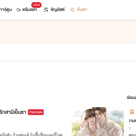
มาใหม่
การ์ตูน
ดรีมแชท
ธัญลิสต์
ค้นหา
ซ่อนผ
ักสามีเย็นชา
Flashsale
79
Y
ถึงตัว ถ้าแต่งแล้วไม่ขึ้นขี่ผมเลยรึไงคุ
ตอนเ