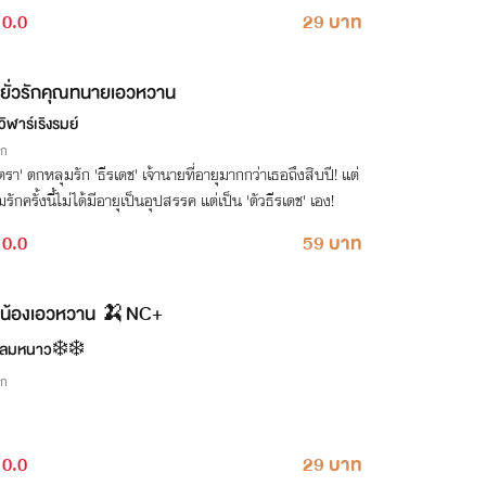
0.0
29 บาท
ยั่วรักคุณทนายเอวหวาน
ิฬาร์เริงรมย์
ิก
ตรา' ตกหลุมรัก 'ธีรเดช' เจ้านายที่อายุมากกว่าเธอถึงสิบปี! แต่
รักครั้งนี้ไม่ได้มีอายุเป็นอุปสรรค แต่เป็น 'ตัวธีรเดช' เอง!
0.0
59 บาท
น้องเอวหวาน 🍌NC+
ลมหนาว❄️❄️
ิก
0.0
29 บาท