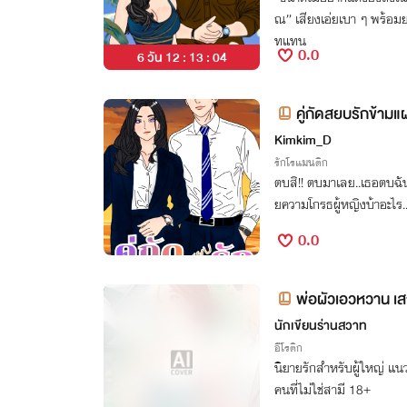
ณ” เสียงเอ่ยเบา ๆ พร้อ
ทแทน
0.0
6 วัน 12 : 13 : 04
คู่กัดสยบรักข้าม
Kimkim_D
รักโรแมนติก
ตบสิ!! ตบมาเลย..เธอตบฉันจ
ยความโกรธผู้หญิงบ้าอะไร..
0.0
พ่อผัวเอวหวาน เ
นักเขียนร่านสวาท
อีโรติก
นิยายรักสำหรับผู้ใหญ่ แนว
คนที่ไม่ใช่สามี 18+