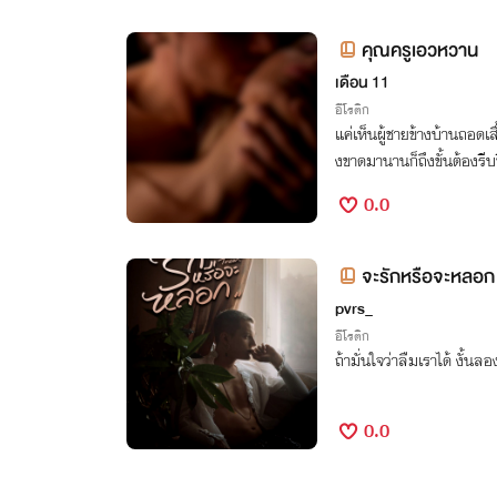
คุณครูเอวหวาน
เดือน 11
อีโรติก
แค่เห็นผู้ชายข้างบ้านถอดเ
งขาดมานานก็ถึงขั้นต้องรีบ
0.0
จะรักหรือจะหลอก t
pvrs_
อีโรติก
ถ้ามั่นใจว่าลืมเราได้ งั้น
0.0