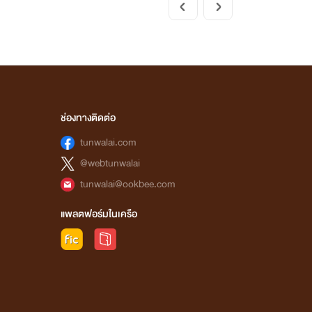
ช่องทางติดต่อ
tunwalai.com
@webtunwalai
tunwalai@ookbee.com
แพลตฟอร์มในเครือ