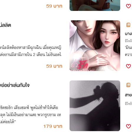
59 บาท
น์ลลิต
นางว
อีโรต
ัลน์ลลิตต้องหาสามีฉุกเฉิน เมื่อคุณหญิ
'มิน
แต่งงานมีสามีภายใน 2 เดือน ไม่งันอดไ
ความ
59 บาท
จย์อย่าเล่นกับใจ
สาย
อีโรต
มขัดชะงัก เสียเซลฟ์ พูดไม่ขำทำให้เคือ
หลุด ไม่มีเงินอย่ามาแตะ พวกรูปงาม เท
ม่ค่อยได้”
179 บาท