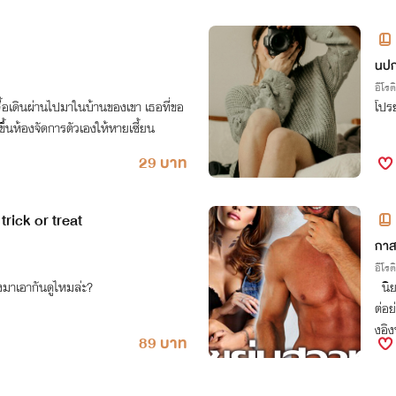
นปก
อีโรต
สื้อเดินผ่านไปมาในบ้านของเขา เธอที่ขอ
โปร
ขึ้นห้องจัดการตัวเองให้หายเซี้ยน
29 บาท
rick or treat
กาส
อีโรต
ลองมาเอากันดูไหมล่ะ?
นิยา
ต่อย
งอิง
89 บาท