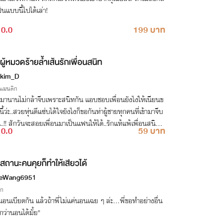
็นแบบนี้ไปได้เล่า!
0.0
199 บาท
ผู้หมวดร้ายล้ำเส้นรักเพื่อนสนิท
kim_D
รแมนติก
มานานไม่กล้าจีบเพราะสนิทกัน แอบชอบเพื่อนยังไงให้เนียนข
ี้ว่ะ..สวยหุ่นดีแซ่บได้ใจยังไงก็ขอกันท่าผู้ชายทุกคนที่เข้ามาจีบ
ี่..!! สักวันจะสอยเพื่อนมาเป็นแฟนให้ได้..รักแท้แพ้เพื่อนสนิทเว้
0.0
59 บาท
สถานะคนคุยก็ทำให้เสียวได้
ceWang6951
ิก
นอนเบียดกัน แล้วถ้าพี่ไม่แค่นอนเฉย ๆ ล่ะ...พี่ขอทำอย่างอื่น
ว่านอนได้มั้ย"