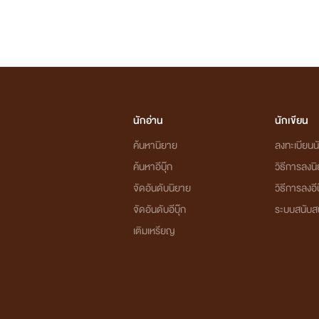
นักอ่าน
นักเขียน
ค้นหานิยาย
ลงทะเบียนนั
ค้นหาอีบุ๊ก
วิธีการลงน
จัดอันดับนิยาย
วิธีการลงอีบ
จัดอันดับอีบุ๊ก
ระบบสนับส
เติมเหรียญ