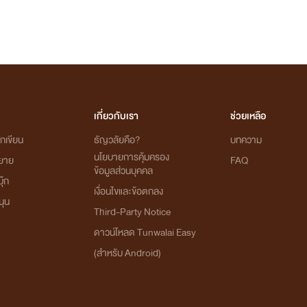
เกี่ยวกับเรา
ช่วยเหลือ
กเขียน
ธัญวลัยคือ?
บทความ
นโยบายการคุ้มครอง
ิยาย
FAQ
ข้อมูลส่วนบุคคล
ุ๊ก
เงื่อนไขและข้อตกลง
นุน
Third-Party Notice
ดาวน์โหลด Tunwalai Easy
(สำหรับ Android)