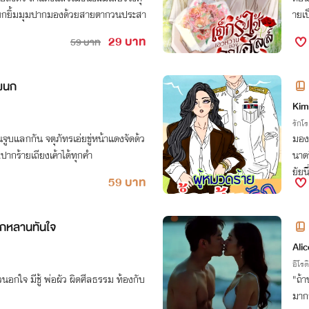
มยกยิ้มมุมปากมองด้วยสายตากวนประสา
ายเป
29 บาท
59 บาท
แผนก
Kim
รักโ
ูบแลกกัน จตุภัทรเอ่ยขู่หน้าแดงจัดด้ว
มอง
ปากร้ายเถียงเค้าได้ทุกคำ
นาดน
ยัยน
59 บาท
ย..
สกหลานทันใจ
Ali
อีโรต
นอกใจ มีชู้ พ่อผัว ผิดศีลธรรม ท้องกับ
"ถ้า
มากก