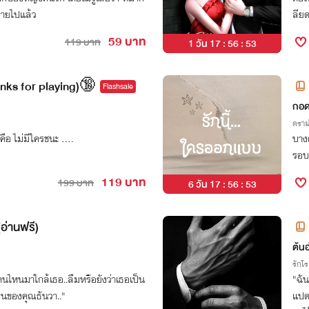
ลายไปแล้ว
ลียด
59 บาท
119 บาท
1 วัน 17 : 56 : 52
anks for playing)🔞
Flashsale
กอด
ดราม
อ ไม่มีใครชนะ ....
บางค
รอบ
119 บาท
199 บาท
6 วัน 17 : 56 : 52
(อ่านฟรี)
ต้น
รักโ
ายคนไหนมาใกล้เธอ..ลืมหรือยังว่าเธอเป็น
"ฉัน
็นของคุณธันวา.."
แปดเ