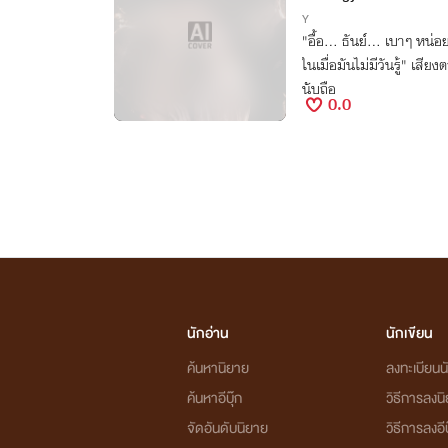
Y
"อื้อ... ธันย์... เบาๆ หน่
ในเมื่อมันไม่มีวันรู้" เสีย
นับถือ
0.0
นักอ่าน
นักเขียน
ค้นหานิยาย
ลงทะเบียนนั
ค้นหาอีบุ๊ก
วิธีการลงน
จัดอันดับนิยาย
วิธีการลงอีบ