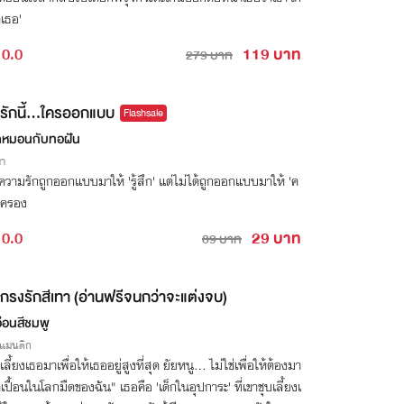
เธอ'
0.0
119 บาท
279 บาท
รักนี้...ใครออกแบบ
Flashsale
หมอนกับทอฝัน
่า
วามรักถูกออกแบบมาให้ 'รู้สึก' แต่ไม่ได้ถูกออกแบบมาให้ 'ค
ครอง
0.0
29 บาท
89 บาท
กรงรักสีเทา (อ่านฟรีจนกว่าจะแต่งจบ)
อ่อนสีชมพู
รแมนติก
เลี้ยงเธอมาเพื่อให้เธออยู่สูงที่สุด ยัยหนู... ไม่ใช่เพื่อให้ต้องมา
ปื้อนในโลกมืดของฉัน" เธอคือ 'เด็กในอุปการะ' ที่เขาชุบเลี้ยงเ