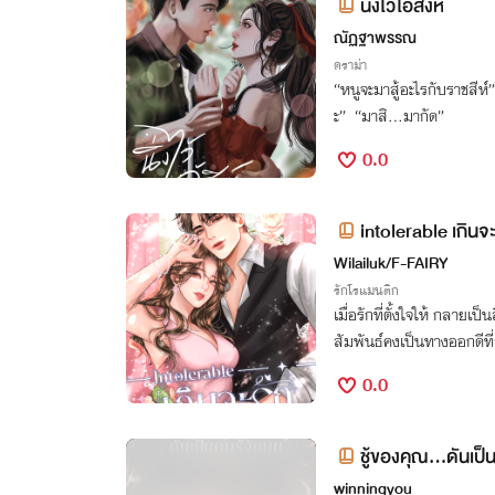
นิ่งไว้ไอ้สิงห์
ณัฏฐาพรรณ
ดราม่า
“หนูจะมาสู้อะไรกับราชสีห
ะ” “มาสิ…มากัด”
0.0
intolerable เกินจะ
Wilailuk/F-FAIRY
รักโรแมนติก
เมื่อรักที่ตั้งใจให้ กลายเ
สัมพันธ์คงเป็นทางออกดีที่
0.0
ชู้ของคุณ…ดันเป็น
winningyou