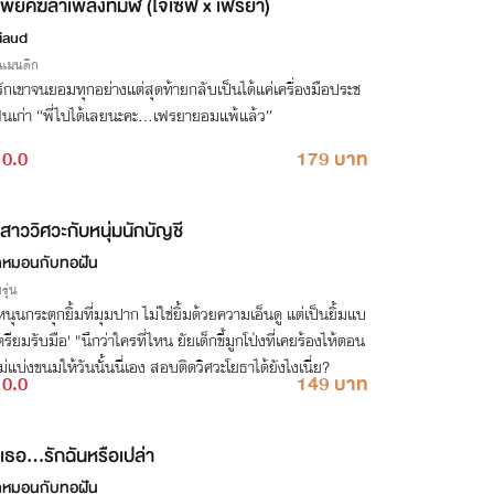
พยัคฆ์ล่าเพลิงทมิฬ (โจเซฟ x เฟรยา)
iaud
รแมนติก
ักเขาจนยอมทุกอย่างแต่สุดท้ายกลับเป็นได้แค่เครื่องมือประช
นเก่า “พี่ไปได้เลยนะคะ…เฟรยายอมแพ้แล้ว”
0.0
179 บาท
สาววิศวะกับหนุ่มนักบัญชี
หมอนกับทอฝัน
รุ่น
อหนุนกระตุกยิ้มที่มุมปาก ไม่ใช่ยิ้มด้วยความเอ็นดู แต่เป็นยิ้มแบ
ตรียมรับมือ' "นึกว่าใครที่ไหน ยัยเด็กขี้มูกโป่งที่เคยร้องไห้ตอน
่แบ่งขนมให้วันนั้นนี่เอง สอบติดวิศวะโยธาได้ยังไงเนี่ย?
0.0
149 บาท
เธอ...รักฉันหรือเปล่า
หมอนกับทอฝัน