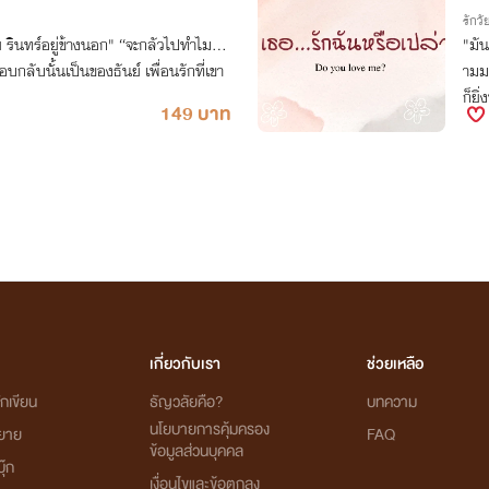
รักวัย
อย รินทร์อยู่ข้างนอก" “จะกลัวไปทำไม...
"มั
งตอบกลับนั้นเป็นของธันย์ เพื่อนรักที่เขา
ามมอ
ก็ยิ
149 บาท
เกี่ยวกับเรา
ช่วยเหลือ
กเขียน
ธัญวลัยคือ?
บทความ
นโยบายการคุ้มครอง
ิยาย
FAQ
ข้อมูลส่วนบุคคล
ุ๊ก
เงื่อนไขและข้อตกลง