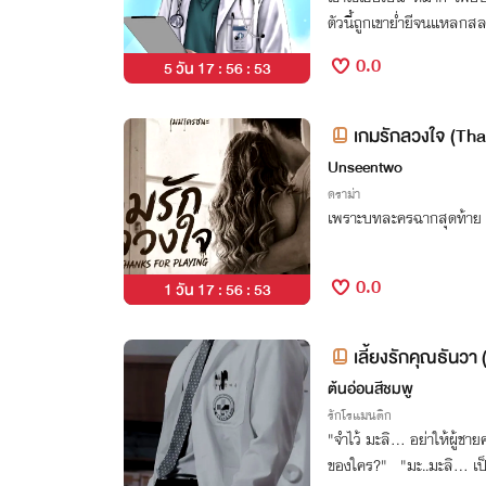
ตัวนี้ถูกเขาย่ำยีจนแหลกส
0.0
5 วัน 17 : 56 : 52
เกมรักลวงใจ (Th
Unseentwo
ดราม่า
เพราะบทละครฉากสุดท้าย คื
0.0
1 วัน 17 : 56 : 52
เลี้ยงรักคุณธันวา 
ต้นอ่อนสีชมพู
รักโรแมนติก
"จำไว้ มะลิ... อย่าให้ผู้ช
ของใคร?" "มะ..มะลิ... เป