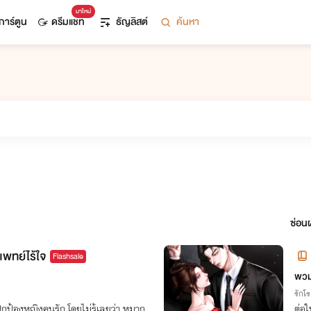
มาใหม่
การ์ตูน
ดรีมแชท
ธัญลิสต์
ค้นหา
ซ่อนผ
แพทย์ไร้ใจ
Flashsale
พวม
รักโ
อปกป้องหญิงคนรัก โดยไม่รู้เลยว่า หมาก
ต่อใ