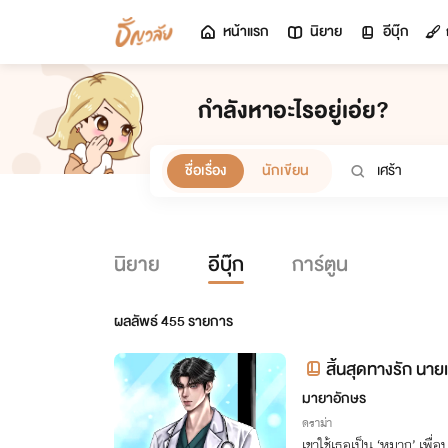
หน้าแรก
นิยาย
อีบุ๊ก
กำลังหาอะไรอยู่เอ่ย?
ชื่อเรื่อง
นักเขียน
นิยาย
อีบุ๊ก
การ์ตูน
ผลลัพธ์
455
รายการ
สิ้นสุดทางรัก นาย
มายาอักษร
ดราม่า
เขาใช้เธอเป็น ‘หมาก’ เพื่