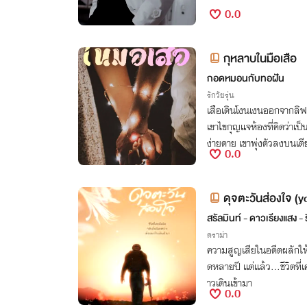
0.0
กุหลาบในมือเสือ
กอดหมอนกับทอฝัน
รักวัยรุ่น
เสือเดินโงนเงนออกจากลิฟต
เขาไขกุญแจห้องที่คิดว่าเป
ง่ายดาย เขาพุ่งตัวลงบนเตี
0.0
ไม่รู้เลยว่า...
ดุจตะวันส่องใจ (y
สรัลมินท์ - ดาวเรียงแสง - 
ดราม่า
ความสูญเสียในอดีตผลักใ
ดหลายปี แต่แล้ว...ชีวิตที่
าวเดินเข้ามา
0.0