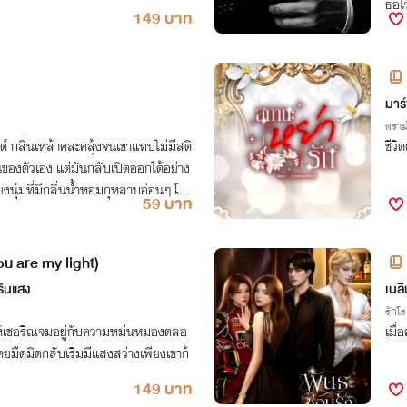
ธอไ
149 บาท
มาร
ดราม
์ กลิ่นเหล้าคละคลุ้งจนเขาแทบไม่มีสติ
็นของตัวเอง แต่มันกลับเปิดออกได้อย่าง
ยงนุ่มที่มีกลิ่นน้ำหอมกุหลาบอ่อนๆ โดย
59 บาท
ou are my light)
รินแสง
เนลี
รักโ
ห้เชอริณจมอยู่กับความหม่นหมองตลอ
เมื่
เคยมืดมิดกลับเริ่มมีแสงสว่างเพียงเขาก้
149 บาท