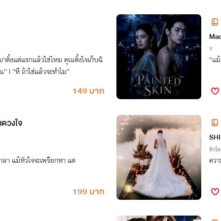
Mad
Y
มาตั้งแต่แรกแล้วใช่ไหม คุณตั้งใจเก็บฉั
"แม้
ณ” l “หึ ถ้าใช่แล้วจะทำไม”
149 บาท
อมดวงใจ
SH
รักโ
ากลา แม้หัวใจจะเพรียกหา แต
ความ
199 บาท