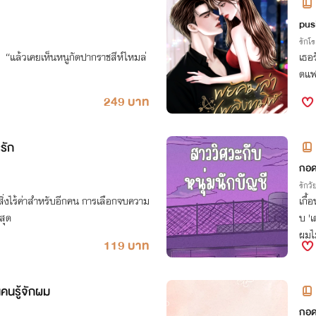
pus
รักโ
์” “แล้วเคยเห็นหนูกัดปากราชสีห์ไหมล่
เธอร
ดแฟ
249 บาท
รัก
กอด
รักวัย
ป็นสิ่งไร้ค่าสำหรับอีกคน การเลือกจบความ
เกื้
สุด
บ 'เ
ผมไม
119 บาท
คนรู้จักผม
กอด