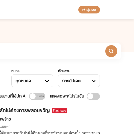
เข้าสู่ระบบ
หมวด
เรียงตาม
ทุกหมวด
การอัปเดต
ลงานที่ใช้ปก AI
แสดงเฉพาะโปรโมชัน
รักไม่ต้องการพลอยขวัญ
Flashsale
พร้าว
รแมนติก
ห้ย้อนเวลากลับไปได้อีกพรุจก็จะตะโกนบอกต่อหน้าเธอว่าเขา'เก