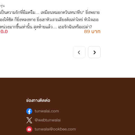
รุ่น
นเป็นความรักที่อึมครึม... เหมือนหมอกควันหนาทึบ" ยิ่งพยาย
งให้ชัด ก็ยิ่งหลงทาง ยิ่งเขาหัวเราะเสียงดังเท่าไหร่ หัวใจเธอ
่งหน่วงมากขึ้นเท่านั้น สุดท้ายแล้ว... เธอรักฉันหรือเปล่า?
0.0
89 บาท
ช่องทางติดต่อ
tunwalai.com
@webtunwalai
tunwalai@ookbee.com