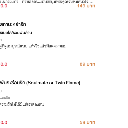
ว้ในกรงแก้ว ทว่าเธอดันเแอบรักผู้มีพระคุณจนหมดหัวใจ....
0.0
149 บาท
สถานะหย่ารัก
์ชเมลโล่/รวยพันล้าน
่า
ชีวิตคู่ที่ดูสมบูรณ์แบบ แท้จริงแล้วมีแต่ความขม
0.0
89 บาท
พันธะซ่อนรัก (Soulmate or Twin Flame)
น
รแมนติก
อความรักไม่ได้มีแค่เราสองคน
0.0
59 บาท