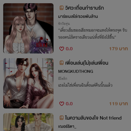
วิศวะเถื่อนกำราบรัก
มาร์ชเมลโล่/รวยพันล้าน
รักวัยรุ่น
“เดี๋ยวเข็มของเฮียหมอกจะแทงให้ตรงจุด รับ
รองคนไข้ครางเสียวแน่ทั้งที่ยังไข้ขึ้น”
0.0
179 บาท
เพื่อนเล่น(ไม่)เล่นเพื่อน
MONGKUDTHONG
อีโรติก
เธอไม่ใช่เพื่อนฉันตั้งแต่คืนนั้นแล้ว
0.0
119 บาท
ในความลับของใจ Not friend
เฌอร์ริตา_