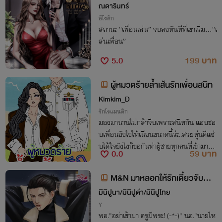
พื่อน
ณดารินทร์
อีโรติก
สถานะ “เพื่อนเล่น” จบลงทันทีที่เขาเริ่ม...“เ
ล่นเพื่อน”
5.0
199 บาท
ผู้หมวดร้ายล้ำเส้นรักเพื่อนสนิท
Kimkim_D
รักโรแมนติก
มองมานานไม่กล้าจีบเพราะสนิทกัน แอบชอ
บเพื่อนยังไงให้เนียนขนาดนี้ว่ะ..สวยหุ่นดีแซ่
บได้ใจยังไงก็ขอกันท่าผู้ชายทุกคนที่เข้ามาจีบ
0.0
59 บาท
ยัยนี่..!! สักวันจะสอยเพื่อนมาเป็นแฟนให้ได
้..รักแท้แพ้เพื่อนสนิทเว้ย..
M&N มาหลอกให้รักเดี๋ยวจับฟัด
ซะเลย
มินิปูนา/มินิปูดำ/มินิปูไทย
Y
พอ."อย่าเข้ามา ตรูมีพระ! (-*-)" นอ."นายไห