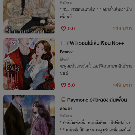
รักวัยรุ่น
" ระ...เราชอบแทนไท " " อย่าล้ำเส้นเราเป็น
เพื่อนกั
0.0
149 บาท
FWB วอนไม่เล่นเพื่อน Nc++
Bearvv
อีโรติก
จะพูดอะไรเกรงใจน้ำเธอที่ติดบนปากฉันด้วยเ
บลล์
5.0
149 บาท
Raymond วิศวะลองเล่นเพื่อน
ธีอินตา
รักวัยรุ่น
" ยัยนี่ก็แค่เหยื่อ พวกมึงคิดมากไปรึเปล่าวะ
" " แค่เหยื่อก็ดี อย่าตกหลุมรักเหยื่อเองก็แล้