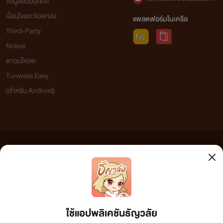
ข้อมูลส่วนบุคคล
เงื่อนไขและข้อตกลง
แพลตฟอร์มในเครือ
Third-Party
Notice
ดาวน์โหลด
Tunwalai Easy
(สำหรับ Android)
ข้อความที่ท่านได้อ่านจากเว็บไซต์นี้เกิดจากการเขียนโดยสาธารณชนและเผยแพร่โดยอัตโนมัติ ผู้ดูแล
เว็บไซต์แห่งนี้ไม่ได้เห็นด้วยและไม่ขอรับผิดชอบต่อข้อความใดๆ ทั้งสิ้น ดังนั้นผู้อ่านทุกท่านโปรดใช้
วิจารณญาณในการกลั่นกรองด้วยตนเอง และหากท่านพบข้อความใดๆ ที่ขัดต่อกฎหมายและศีลธรรม
กรุณาแจ้งมาที่ tunwalai@ookbee.com เพื่อทีมงานจะได้ดำเนินการในทันที ทั้งนี้ ทางเว็บไซต์ขอสงวน
ลิขสิทธิ์ตามพระราชบัญญัติลิขสิทธิ์ (ฉบับเพิ่มเติม) พ.ศ.2558
ใช้แอปพลิเคชันธัญวลัย