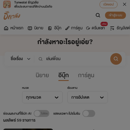
Tunwalai ธัญวลัย
เปิดแอป
เพื่อประสบการณ์ที่ดีกว่าบนมือถือ
เข้าสู่ระบบ
มาใหม่
หน้าแรก
นิยาย
อีบุ๊ก
การ์ตูน
ดรีมแชท
ธัญลิสต์
กำลังหาอะไรอยู่เอ่ย?
นิยาย
อีบุ๊ก
การ์ตูน
หมวด
เรียงตาม
ทุกหมวด
การอัปเดต
ซ่อนผลงานที่ใช้ปก AI
แสดงเฉพาะโปรโมชัน
ผลลัพธ์
59
รายการ