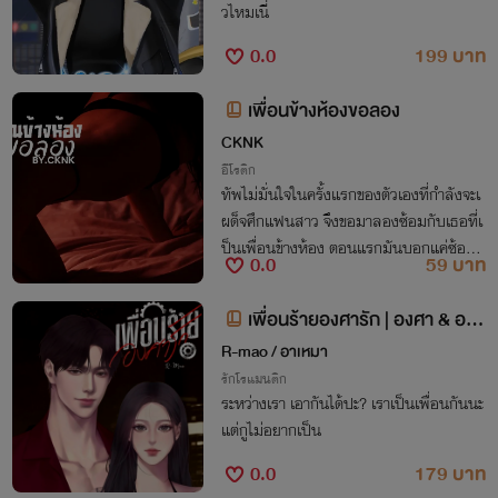
วไหมเนี่
0.0
199 บาท
เพื่อนข้างห้องขอลอง
CKNK
อีโรติก
ทัพไม่มั่นใจในครั้งแรกของตัวเองที่กำลังจะเ
ผด็จศึกแฟนสาว จึงขอมาลองซ้อมกับเธอที่เ
ป็นเพื่อนข้างห้อง ตอนแรกมันบอกแค่ซ้อมไ
0.0
59 บาท
ม่ได้ทำจริง แต่ไม่รู้ว่าซ้อมยังไงของใหญ่ของ
มันถึงเสียบเข้ามาในตัวของเธอ!
เพื่อนร้ายองศารัก | องศา & ออ
ม
R-mao / อาเหมา
รักโรแมนติก
ระหว่างเรา เอากันได้ปะ? เราเป็นเพื่อนกันนะ
แต่กูไม่อยากเป็น
0.0
179 บาท