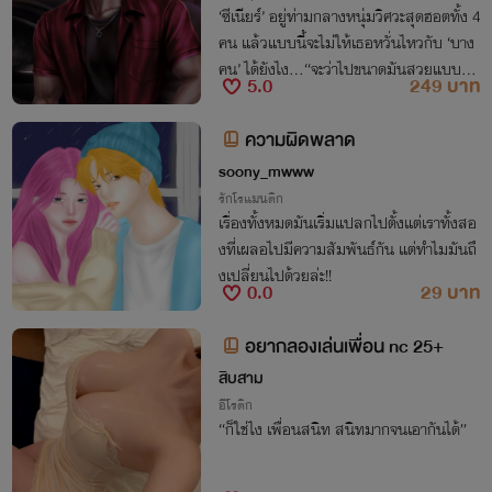
‘ซีเนียร์’ อยู่ท่ามกลางหนุ่มวิศวะสุดฮอตทั้ง 4
คน แล้วแบบนี้จะไม่ให้เธอหวั่นไหวกับ ‘บาง
คน’ ได้ยังไง...“จะว่าไปขนาดมันสวยแบบนี้
5.0
249 บาท
ตั้งแต่เป็นเพื่อนมันมากูไม่เคยเห็นมันมีผัวสั
กคน” / “หรือว่ามันจะแอบรักหนึ่งในพวกเรา
ความผิดพลาด
วะ?”
soony_mwww
รักโรแมนติก
เรื่องทั้งหมดมันเริ่มแปลกไปตั้งแต่เราทั้งสอ
งที่เผลอไปมีความสัมพันธ์กัน แต่ทำไมมันถึ
งเปลี่ยนไปด้วยล่ะ!!
0.0
29 บาท
อยากลองเล่นเพื่อน nc 25+
สิบสาม
อีโรติก
“ก็ใช่ไง เพื่อนสนิท สนิทมากจนเอากันได้”