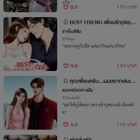
วกัน "
0.0
179 บาท
BEST FRIEND เพื่อนรัก(ล่อ)ร้า
ย
ชาเย็นสีส้ม
รักวัยรุ่น
"ระหว่างกูกับมึง แค่เอากันเล่นๆก็พอ"
0.0
149 บาท
คุณเพื่อนครับ...ผมอยากเล่นเพื่
อน
แมวเหมียวช่างฝัน
รักโรแมนติก
"อย่าให้กูได้ตอก เพราะถ้ากูตอกแล้วมึงจะติ
ด"
5.0
179 บาท
พ่อเล่นพ่อ