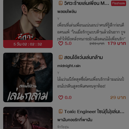
วิศวะร้ายเล่นเพื่อน Mpr
Flashsale
eg
พลอยไพลิน
Y
เพื่อนที่เล่นเพื่อนแน่นอนว่าคนที่รู้สึกก่อนคื
อคนแพ้ “ในเมื่อรักกูแบบดีๆแล้วมันยาก กูจ
ะทำให้มึงคลั่งจนกระอักเลือดแน่ไอ้เพื่อนรัก”
5.0
179 บาท
249 บาท
5 วัน 02 : 02 : 31
สอนไอ้แว่นเล่นกล้าม
midnight.rain
Y
ไอ้แว่นเนิร์ดสุดซื่อโดนเพื่อนรักกล้ามแน่นป้
อนโปรตีนสูตรพิเศษจนจุกท้อง!
0.0
29 บาท
Toxic Engineer ไซน์(ไม่)เล่นเพื่
อน
พาฝันคอยรักที่พาฝัน
รักวัยรุ่น