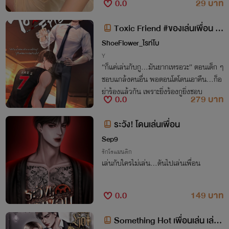
0.0
29 บาท
Toxic Friend #ของเล่นเพื่อน เม
ะชนเมะ
ShoeFlower_ไรท์โบ
Y
“ก็แค่เล่นกับกู…มันยากเหรอวะ” ตอนเด็ก ๆ
ชอบแกล้งคนอื่น พอตอนโตโดนเอาคืน...ก็อ
ย่าร้องแล้วกัน เพราะยิ่งร้องกูยิ่งชอบ
0.0
279 บาท
ระวัง! โดนเล่นเพื่อน
Sep9
รักโรแมนติก
เล่นกับใครไม่เล่น…ดันไปเล่นเพื่อน
0.0
149 บาท
Something Hot เพื่อนเล่น เล่นเ