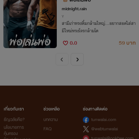
midnight.rain
Y
สามีเก่าทรงติ๋มกล้ามใหญ่...อยากสอดใส่สา
มีใหม่ทรงโจรกล้ามโต
0.0
59 บาท
เกี่ยวกับเรา
ช่วยเหลือ
ช่องทางติดต่อ
ธัญวลัยคือ?
บทความ
tunwalai.com
นโยบายการ
FAQ
@webtunwalai
คุ้มครอง
tunwalai@ookbee.com