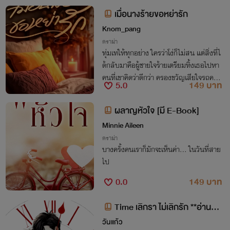
เมื่อนางร้ายขอหย่ารัก
Knom_pang
ดราม่า
ทุ่มเทให้ทุกอย่าง ใครว่าโง่ก็ไม่สน แต่สิ่งที่ไ
ด้กลับมาคือผู้ชายใจร้ายเตรียมทิ้งเธอไปหา
คนที่เขาคิดว่าดีกว่า ครองขวัญเสียใจรถคว่ำ
5.0
149 บาท
จนแท้งลูก นับจากนี้พอแล้ว นางร้ายคนนี้จ
ะหยุดรักผู้ชายใจร้ายเสียที
ผลาญหัวใจ [มี E-Book]
Minnie Aileen
ดราม่า
บางครั้งคนเราก็มักจะเห็นค่า... ในวันที่สาย
ไป
0.0
149 บาท
Time เลิกรา ไม่เลิกรัก **อ่านฟรี
จนจบ**
วันแก้ว