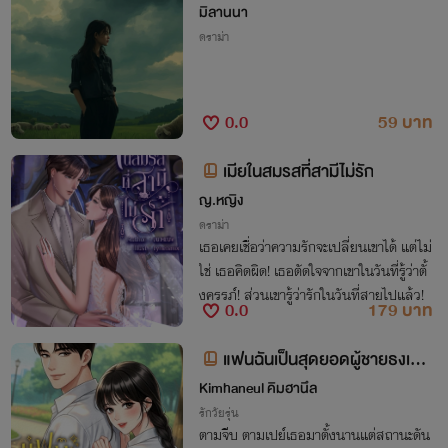
ค้นดีนะ
มิลานนา
ดราม่า
0.0
59 บาท
เมียในสมรสที่สามีไม่รัก
ญ.หญิง
ดราม่า
เธอเคยเชื่อว่าความรักจะเปลี่ยนเขาได้ แต่ไม่
ใช่ เธอคิดผิด! เธอตัดใจจากเขาในวันที่รู้ว่าตั้
งครรภ์! ส่วนเขารู้ว่ารักในวันที่สายไปแล้ว!
0.0
179 บาท
แฟนฉันเป็นสุดยอดผู้ชายธงเขีย
ว [ไทม์xมีนา]
Kimhaneul คิมฮานึล
รักวัยรุ่น
ตามจีบ ตามเปย์เธอมาตั้งนานแต่สถานะดัน