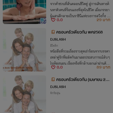
จากคำชวนที่สั่นคลอนชีวิตคู่ สู่การเดินทางค้
นหาตัวตนที่ร้อนแรงที่สุดในชีวิต เมื่อภรรยา
ผู้แสนดีกลายเป็นราชินีแห่งวงการสวิงกิ้ง นี่
0.0
29 บาท
คือบทบันทึกแห่งรัก การยอมจำนน และการ
ปลดปล่อยที่ไร้ขีดจำกัด
ครอบครัวเดียวกัน พค2568
DJSLASH
อีโรติก
หนังสือที่รวมเรื่องราวสุดเร่าร้อนจากบรรดา
เหล่าคู่รักที่ผลัดกันมาเผยประสบการณ์ลับๆ
ในห้องนอน เรื่องจริงที่กล้าบอกเล่าผ่านตัวอั
0.0
89 บาท
กษร ชวนให้คุณจินตนาการตามทุกสัมผัส รั
บรองว่าคุณจะนอนหลับฝันหวาน
ครอบครัวเดียวกัน (เมษายน 256
8)
DJSLASH
รักวัยรุ่น