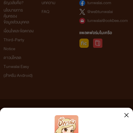
ธัญวลัยคือ?
บทความ
tunwalai.com
นโยบายการ
FAQ
@webtunwalai
คุ้มครอง
tunwalai@ookbee.com
ข้อมูลส่วนบุคคล
เงื่อนไขและข้อตกลง
แพลตฟอร์มในเครือ
Third-Party
Notice
ดาวน์โหลด
Tunwalai Easy
(สำหรับ Android)
ข้อความที่ท่านได้อ่านจากเว็บไซต์นี้เกิดจากการเขียนโดยสาธารณชนและเผยแพร่โดยอัตโนมัติ ผู้ดูแล
เว็บไซต์แห่งนี้ไม่ได้เห็นด้วยและไม่ขอรับผิดชอบต่อข้อความใดๆ ทั้งสิ้น ดังนั้นผู้อ่านทุกท่านโปรดใช้
วิจารณญาณในการกลั่นกรองด้วยตนเอง และหากท่านพบข้อความใดๆ ที่ขัดต่อกฎหมายและศีลธรรม
กรุณาแจ้งมาที่ tunwalai@ookbee.com เพื่อทีมงานจะได้ดำเนินการในทันที ทั้งนี้ ทางเว็บไซต์ขอสงวน