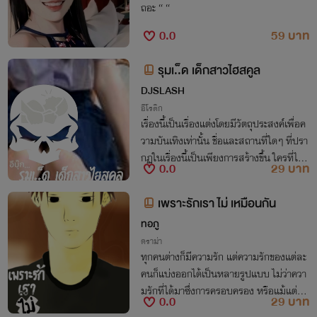
ถอะ “ “
0.0
59 บาท
รุมเ..็ด เด็กสาวไฮสคูล
DJSLASH
อีโรติก
เรื่องนี้เป็นเรื่องแต่งโดยมีวัตถุประสงค์เพื่อค
วามบันเทิงเท่านั้น ชื่อและสถานที่ใดๆ ที่ปรา
กฏในเรื่องนี้เป็นเพียงการสร้างขึ้น ใครที่ไม่ช
0.0
29 บาท
อบเรื่องราวการมีความสัมพันธ์กันในครอบค
รัวกรุณาข้ามไปนะครับ
เพราะรักเรา ไม่ เหมือนกัน
ทอภู
ดราม่า
ทุกคนต่างก็มีความรัก แต่ความรักของแต่ละ
คนก็แบ่งออกได้เป็นหลายรูปแบบ ไม่ว่าควา
มรักที่ได้มาซึ่งการครอบครอง หรือแม้แต่คว
0.0
29 บาท
ามรักที่ต้องยอมเพื่อให้อีกฝ่ายได้สมหวัง ต่า