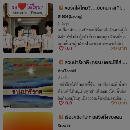
งก็คือความรัก ที่แต่ละคนจะเลือกใช้เอง!!!
ขอรักได้ไหม?....ยัยคนเก่ง(Plea
se)
ละออง (Laong)
รักวัยรุ่น
ผมก็สงสัยว่าเธอถึงยอมให้คนอื่นรังแกอยู่ได้
ยังไง ทำไมไม่สู้กลับบ้าง แต่อยู่มาวันหนึ่งเธ
อลุกขึ้นมาสู้กลับ ทำเอาผมประหลาดใจไม่น้
0.0
29 บาท
อย นับแต่วันนั้นผมก็มองเธอเปลี่ยนไปโดยสิ้
นเชิง....
สวนปาริชาติ (กรรม เดอะซีรี่ส์ ต
อนพิเศษ)
AruTansiri
เรื่องสั้น
“อย่าร้องไห้อีกเลยพี่จ๋า...อย่าร้องนะพี่ น้ำตา
พี่มันทำให้หนูเป็นทุกข์” เสียงแผ่วโหยนั้นยัง
ดังก้องอยู่ในหู เมื่อวรรณจันทร์เผลอม่อยห
0.0
59 บาท
ลับไปในยามใกล้รุ่งสางของเช้าวันเก็บเถ้ากร
ะดูกของน้องสาวผู้เป็นที่รัก
เรื่องจริงกับการสวิงกิ้งของผม
Xnxx in