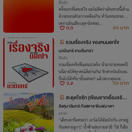
อีโรติก
ครั้งแรกที่เคยสวิง ผมไม่คิดว่าเส้นทางนี้เข้าแ
ล้วจะถอนตัวยากเหลือเกิน ทำไมหนะหรอ ...
เพราะมันเสียวสุดๆไงหละ...
0.0
29 บาท
รวมเรื่องจริง ของคนนอกใจ
นวมินทร์ รามอินทรา
อีโรติก
รวมเรื่องจริงที่แสนปวดใจ นำมาถ่ายทอดเป็
นนิยายให้ทุกคนได้อ่านกัน! รักต่างวัยมันจะเ
ป็นไปได้จริงๆงั้นเหรอ? แล้วพวกคุณจะทำยั
3.2
59 บาท
งไง ถ้าหากแฟนของคุณมาบอกว่า เธอไปขา
ยบริการมา? อ่านต่อได้แล้ววันนี้ ติดตามข่าว
สะดุดใจรัก (เขียนจากเรื่องจริง)
สารและพูดคุยกับนักเขียนได้ที่ https://ww
นิยายเรื่องสั้น
อังศุมาลินทร์ กังสดาล พิมพ์มาดา
w.facebook.com/NTRwritter
ดราม่า
“เอ็งบอกนิเหรอว่า เราไม่ได้มีอะไรกัน เราอยู่
กันเพราะลูกๆ” น้ำฟ้าเอ่ยถามสามี “ใช่ ก็เอ็ง