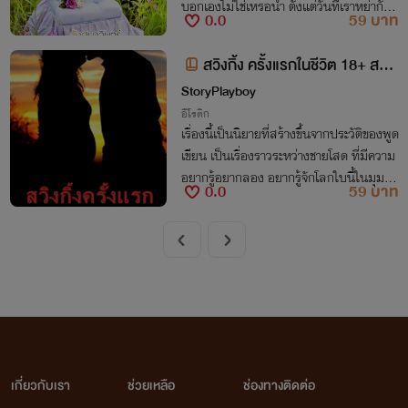
บอกเองไม่ใช่เหรอน้ำ ตั้งแต่วันที่เราหย่ากัน
0.0
59 บาท
ว่าเราจะเป็นแค่พ่อและแม่ของลูกเท่านั้น” วร
วุฒิเอ่ยถึงความหลังในอดีตในวันที่เธอขอหย่
สวิงกิ้ง ครั้งแรกในชีวิต 18+ สร้า
าขาดจากเขา ทำเอาเธอถึงกับพูดอะไรไม่ออก
งจากเรื่องจริง
StoryPlayboy
อีโรติก
เรื่องนี้เป็นนิยายที่สร้างขึ้นจากประวัติของพูด
เขียน เป็นเรื่องราวระหว่างชายโสด ที่มีความ
อยากรู้อยากลอง อยากรู้จักโลกใบนี้ในมุมที่
0.0
59 บาท
ต่างออกไป โดยการไปขอร่วมวง มีเซ็กส์กับคู่
สามี-ภรรยา (คุณเคและคุณแตง) ส่วนเรื่อง
ราว และวิธีการขอมีเซ็กส์ รวมถึงวิธีทำให้แต
งอยากมีเซ็กส์ กับชายโสดที่ชื่อจีวายจะเป็นอ
ย่างไร ติดตามไปพร้อมกัน...
เกี่ยวกับเรา
ช่วยเหลือ
ช่องทางติดต่อ