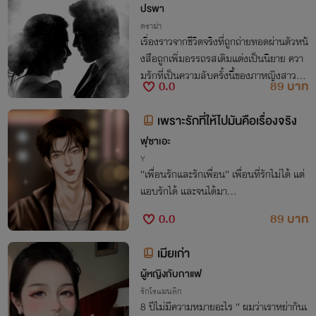
ปรพา
ดราม่า
เรื่องราวจากชีวิตจริงที่ถูกถ่ายทอดผ่านตัวหนั
งสือถูกเพิ่มอรรถรสเติมแต่งเป็นนิยาย ควา
มรักที่เป็นความลับครั้งนี้ของภาหญิงสาวที่ล
0.0
89 บาท
งไปเล่นกับเกมรักของชายอายุมากกว่าเธอถึ
ง 20 ปี ชีวิตเธอจะเป็นอย่างไรกันนะ
เพราะรักที่ให้ไปมันคือเรื่องจริง
ฟุซาเอะ
Y
“เพื่อนรักและรักเพื่อน” เพื่อนที่รักไม่ได้ แต่
แอบรักได้ และจนได้มา…
0.0
89 บาท
เมียเก่า
ผู้หญิงกับกาแฟ
รักโรแมนติก
8 ปีไม่มีความหมายอะไร “ ผมว่าเราหย่ากันเ