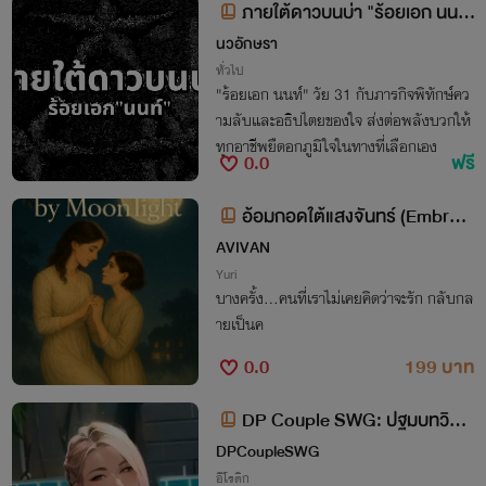
ภายใต้ดาวบนบ่า "ร้อยเอก นนท
์"
นวอักษรา
ทั่วไป
"ร้อยเอก นนท์" วัย 31 กับภารกิจพิทักษ์คว
ามลับและอธิปไตยของใจ ส่งต่อพลังบวกให้
ทุกอาชีพยืดอกภูมิใจในทางที่เลือกเอง
0.0
ฟรี
อ้อมกอดใต้แสงจันทร์ (Embrac
ed by Moonlight) เล่มที
AVIVAN
Yuri
บางครั้ง...คนที่เราไม่เคยคิดว่าจะรัก กลับกล
ายเป็นค
0.0
199 บาท
DP Couple SWG: ปฐมบทวิถีแ
ห่งรัก, สวิงกิ้งและการปลดปล่อยทาง
DPCoupleSWG
เพศ [NC 25+]
อีโรติก