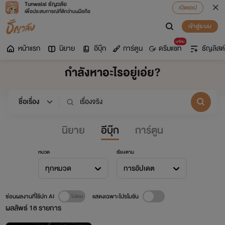
Tunwalai ธัญวลัย
เปิดแอป
เพื่อประสบการณ์ที่ดีกว่าบนมือถือ
เข้าสู่ระบบ
มาใหม่
หน้าแรก
นิยาย
อีบุ๊ก
การ์ตูน
ดรีมแชท
ธัญลิสต์
กำลังหาอะไรอยู่เอ่ย?
นิยาย
อีบุ๊ก
การ์ตูน
หมวด
เรียงตาม
ทุกหมวด
การอัปเดต
ซ่อนผลงานที่ใช้ปก AI
แสดงเฉพาะโปรโมชัน
ผลลัพธ์
18
รายการ