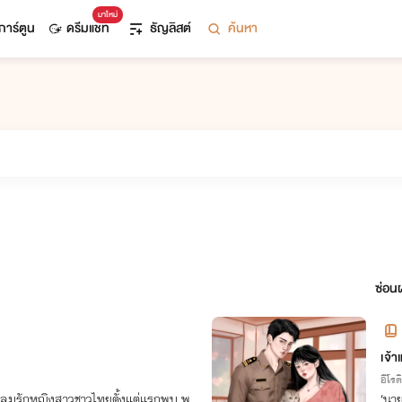
มาใหม่
การ์ตูน
ดรีมแชท
ธัญลิสต์
ค้นหา
ซ่อนผ
รีจ
เจ้า
อีโรต
หลุมรักหญิงสาวชาวไทยตั้งแต่แรกพบ พ
‘นา