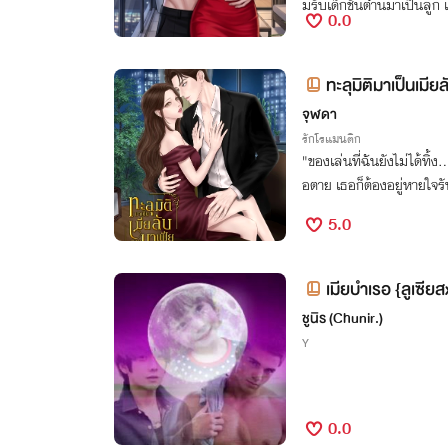
มรับเด็กชั้นต่ำนี่มาเป็นลูก 
0.0
นแหละ
ทะลุมิติมาเป็นเม
จุฬดา
รักโรแมนติก
"ของเล่นที่ฉันยังไม่ได้ทิ้ง
อตาย เธอก็ต้องอยู่หายใจร
5.0
เมียบำเรอ {ลูเซียส
ชูนิร (Chunir.)
Y
0.0