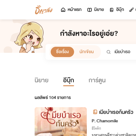
หน้าแรก
นิยาย
อีบุ๊ก
กำลังหาอะไรอยู่เอ่ย?
ชื่อเรื่อง
นักเขียน
นิยาย
อีบุ๊ก
การ์ตูน
ผลลัพธ์
104
รายการ
เมียบำเรอก้นครัว
P. Chamomile
อีโรติก
มหาเศรษฐีชาวต่างชาติตก