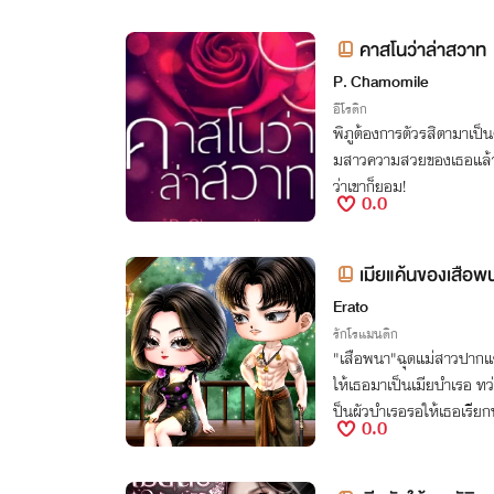
คาสโนว่าล่าสวาท
P. Chamomile
อีโรติก
พิภูต้องการตัวรสิตามาเป็น
มสาวความสวยของเธอแล้ว 
ว่าเขาก็ยอม!
0.0
เมียแค้นของเสือพ
Erato
รักโรแมนติก
"เสือพนา"ฉุดแม่สาวปากแซ
ให้เธอมาเป็นเมียบำเรอ ทว
ป็นผัวบำเรอรอให้เธอเรียกห
0.0
อ้หนอนนั้นของพี่ด้วย"