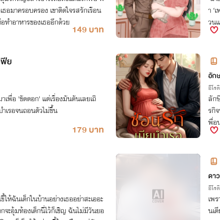
ด้เธอมาครอบครอง เขาติดใจรสรักเรือน
า ‘เ
มือทำอาหารของเธออีกด้วย
วนแ
149 บาท
นตั้
เฟีย
อัก
อีโรต
พื่อ 'ขัดดอก' แต่เรื่องมันดันเลยเถิ
ลักษ
ยบำเรอจนถอนตัวไม่ขึ้น
รกิ
พื่อ
179 บาท
ก่อน
ดาว
อีโรต
ี้ให้ฉันเด็กในบ้านอย่างเธออย่าสะเออะ
เพร
ะอุ้มท้องเด็กนี่ไว้ก็เชิญ ฉันไม่มีวันยอ
นเดี