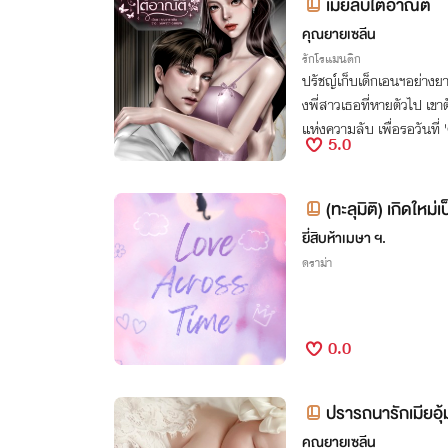
เมียลับใต้อาณัติ
คุณยายเซลีน
รักโรแมนติก
ปรัชญ์เก็บเด็กเอนฯอย่างย
งพี่สาวเธอที่หายตัวไป เข
แห่งความลับ เพื่อรอวันที่ 
5.0
(ทะลุมิติ) เกิดใหม่
ยี่สิบห้าเมษา ฯ.
ดราม่า
0.0
ปรารถนารักเมียอุ
คุณยายเซลีน