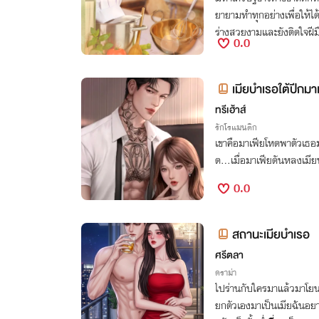
ยายามทำทุกอย่างเพื่อให้ไ
ร่างสวยงามและยังติดใจฝี
0.0
เมียบำเรอใต้ปีกมา
ทรีเฮ้าส์
รักโรแมนติก
เขาคือมาเฟียโหดพาตัวเธอมาเ
ด...เมื่อมาเฟียดันหลงเมี
0.0
สถานะเมียบำเรอ
ศรีตลา
ดราม่า
ไปร่านกับใครมาแล้วมาโยนข
ยกตัวเองมาเป็นเมียฉันอยากจ