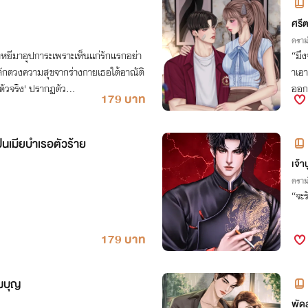
ศรี
ดราม
าหยีมาอุปการะเพราะเห็นแก่รักแรกอย่า
“มึง
าตักตวงความสุขจากร่างกายเธอใต้อาณัติ
าเอา
'ตัวจริง' ปรากฏตัว...
ออกซ
179 บาท
เป็นเมียบำเรอตัวร้าย
เจ้าน
ดราม
“จะ
179 บาท
้มบุญ
พัด