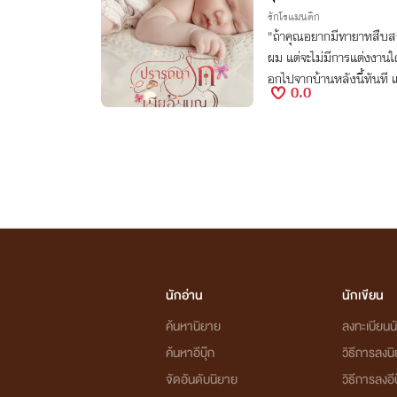
รักโรแมนติก
"ถ้าคุณอยากมีทายาทสืบสกุล
ผม แต่จะไม่มีการแต่งงานใด
อกไปจากบ้านหลังนี้ทันที แล
0.0
น..."
นักอ่าน
นักเขียน
ค้นหานิยาย
ลงทะเบียนนั
ค้นหาอีบุ๊ก
วิธีการลงน
จัดอันดับนิยาย
วิธีการลงอีบ