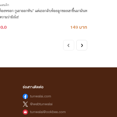
รแมนติก
่ท้องหรอก กูเอาออกทัน” แต่เธอกลับท้องลูกของเขาขึ้นมามันห
วามว่ายังไง!
0.0
149 บาท
ช่องทางติดต่อ
tunwalai.com
@webtunwalai
tunwalai@ookbee.com