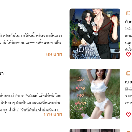
ลั่น
รักโ
ตัวประกันในการใช้หนี้ หลังจากเห็นควา
เขา
ต่อให้ต้องยอมแต่งงานทิ้งลายคาสโน
นลูก
หัวใ
89 บาท
นา
+]
ณ ธ
อีโรต
่บนามว่า"ดารา"หวังแก้แค้นให้พ่อโดย
จาก
่าไปๆมาๆ ดันเป็นเขาซะเองที่พลาดท่าเ
องเ
าทุกค่ำคืน! "วันนี้ฉันไม่ทำช่วยจัดการไ
179 บาท