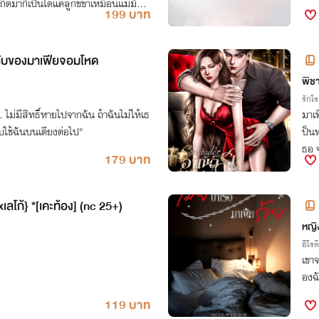
เกิดมาก็เป็นได้แค่ลูกขี้ข้าเหมือนแม่มันนั่
199 บาท
ียลับของมาเฟียจอมโหด
พิช
รักโ
... ไม่มีสิทธิ์หายไปจากฉัน ถ้าฉันไม่ให้เธ
มาเฟ
ับใช้ฉันบนเตียงต่อไป"
ป็นห
ธอ จ
179 บาท
มาเฟ
xเลโก้} *[เคะท้อง] (nc 25+)
หญิ
อีโรต
เขาจ
องฉั
119 บาท