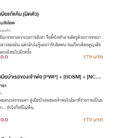
เมียแก้แค้น (ผิดตัว)
ทมสีเลือด
รแมนติก
เสียภรรยาเพราะวงการสีเทา จึงตั้งใจทำลายศัตรูด้วยการทรมา
สาวของมัน แต่กลับไม่รู้เลยว่าจับผิดคน จนเกือบต้องสูญเสีย
จดวงใหม่ไปอีกครั้ง
0.0
179 บาท
เมียบำเรอของเจ้าพ่อ [PWP] + [BDSM] + [NC30
ารา
ิก
หมอนวดธรรมดา สู่เมียบำเรอของเจ้าพ่อในโลกที่ร่างกายเป็นข
ขา…หัวใจก็หนีไม่พ้น
0.0
179 บาท