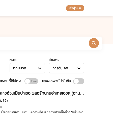
เข้าสู่ระบบ
หมวด
เรียงตาม
ทุกหมวด
การอัปเดต
ลงานที่ใช้ปก AI
แสดงเฉพาะโปรโมชัน
สาวอ้วนเมียบำเรอเผลอรักนายอำเภอเอวดุ (อ่านฟ
นจบ)
แม่18+
ิก
ยอำเภอเขตแดน’ ยอมแต่งงานกับลูกสาวเศรษฐีอย่าง ‘นลินลฎ