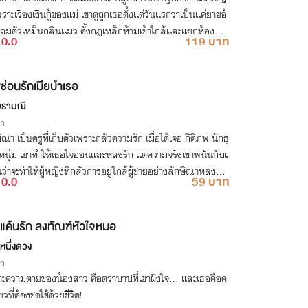
พราะเรื่องเงินกู้ของแม่ เขาดูถูกเธอตั้งแต่วันแรกว่าเป็นแค่ยายอ้
ถมตัวเหม็นกลิ่นแมว ตั้งกฎเหล็กห้ามเข้าใกล้และแยกห้องนอ
0.0
119 บาท
งแต่วันเข้าหอ
ซ่อนรักเมียบำเรอ
ษรามณี
ิก
ิณา เป็นครูที่เก็บตัวเพราะกลัวความรัก เมื่อได้เจอ กิติภพ นักธุ
จหนุ่ม เขาทำให้เธอใจอ่อนและหลงรัก แต่ความจริงเขาพนันกับเ
นว่าจะทำให้ผู้หญิงที่กลัวการอยู่ใกล้ผู้ชายอย่างลักษิณาหลงรัก
0.0
59 บาท
ทิ้งเธอ
แค้นรัก ลงทัณฑ์หัวใจหมอ
หนึ่งดวง
ิก
าะความตายของน้องสาว คือตราบาปที่เขาฝังใจ... และเธอคือค
ยวที่ต้องชดใช้ด้วยชีวิต!