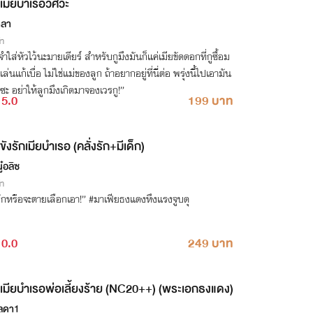
เมียบำเรอวิศวะ
ตลา
่า
จำใส่หัวไว้นะมายเดียร์ สำหรับกูมึงมันก็แค่เมียขัดดอกที่กูซื้อม
เล่นแก้เบื่อ ไม่ใช่แม่ของลูก ถ้าอยากอยู่ที่นี่ต่อ พรุ่งนี้ไปเอามัน
ะ อย่าให้ลูกมึงเกิดมาจองเวรกู!”
5.0
199 บาท
ขังรักเมียบำเรอ (คลั่งรัก+มีเด็ก)
ู๋อลิซ
่า
รักหรือจะตายเลือกเอา!” #มาเฟียธงแดงหึงแรงจูบดุ
0.0
249 บาท
เมียบำเรอพ่อเลี้ยงร้าย (NC20++) (พระเอกธงแดง)
ลดา1