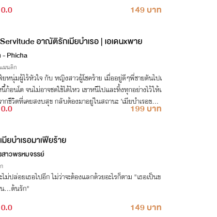
0.0
149 บาท
Servitude อาณัติรักเมียบำเรอ | เอเดนxพาย
า - Phicha
รแมนติก
ียหนุ่มผู้ไร้หัวใจ กับ หญิงสาวผู้โชคร้าย เมื่ออยู่ดีๆพี่ชายดันไปเ
นี้ก้อนโต จนไม่อาจชดใช้ได้ไหว เขาหนีไปและทิ้งทุกอย่างไว้ให้เ
ากชีวิตที่เคยสงบสุข กลับต้องมาอยู่ในสถานะ ‘เมียบำเรอของ
0.0
199 บาท
ีย'
เมียบำเรอมาเฟียร้าย
งสาวพรหมจรรย์
ิก
ะไม่ปล่อยเธอไปอีก ไม่ว่าจะต้องแลกด้วยอะไรก็ตาม "เธอเป็นข
น...ต้นรัก"
0.0
149 บาท