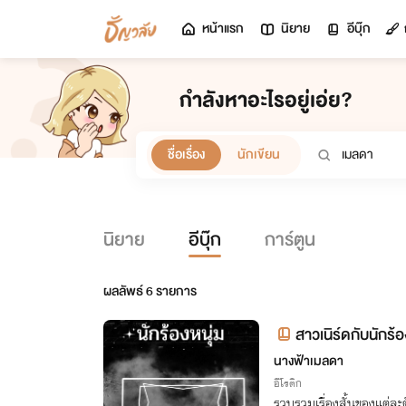
หน้าแรก
นิยาย
อีบุ๊ก
กำลังหาอะไรอยู่เอ่ย?
ชื่อเรื่อง
นักเขียน
นิยาย
อีบุ๊ก
การ์ตูน
ผลลัพธ์
6
รายการ
สาวเนิร์ดกับนักร้
นางฟ้าเมลดา
อีโรติก
รวบรวมเรื่องสั้นของแต่ละ