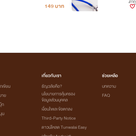
ภากุล สาวสวย น่ารัก ใจดี ทำอาหารเก่ง ใคร
149 บาท
ญ ความรักที่เกิดจากความผูกพันและความใกล้ชิดที่มีให้กันมาตั้งแ
ต่เด
นไปตามการใ
นควา
เกี่ยวกับเรา
ช่วยเหลือ
กเขียน
ธัญวลัยคือ?
บทความ
นโยบายการคุ้มครอง
ิยาย
FAQ
ข้อมูลส่วนบุคคล
ุ๊ก
เงื่อนไขและข้อตกลง
นุน
Third-Party Notice
ดาวน์โหลด Tunwalai Easy