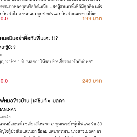
ันพระเอกหลงยุคหรือยังไงเนี่ย...ส่งผู้ชายมาทั้งทีก็มีลูกติด แต่จ
ไปก็น่ารักไม่เบานะ แถมลูกชายตัวแสบก็น่ารักและอยากได้เขาเป็
0.0
199 บาท
เสียด้วย
หมอมินอย่าดื้อกับพี่นะคะ !!?
นะรู้ยัง ?
ิก
ญาว่าจ้าง 1 ปี “หลอก” ให้รอบข้างเชื่อว่าเรารักกันก็พอ"
0.0
249 บาท
พี่หมอข้างบ้าน | เตชินท์ x เมลดา
RAN.SAN
รแมนติก
์เตชินท์ คงเกียรติไพศาล อายุรแพทย์หนุ่มไฟแรง วัย 30
ผู้ป่วยในและนอก ขี่อ่อย แต่ปากหมา.. นางสาวเมลดา อา