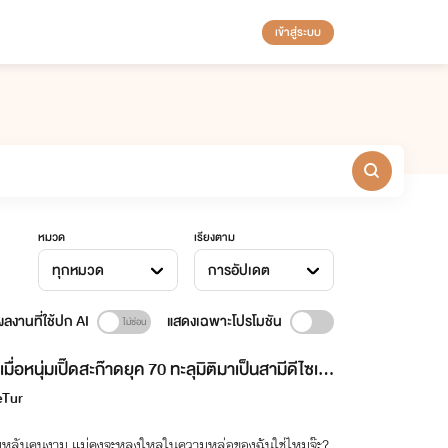
เข้าสู่ระบบ
หมวด
เรียงตาม
ทุกหมวด
การอัปเดต
ลงานที่ใช้ปก AI
แสดงเฉพาะโปรโมชัน
เมื่อหนุ่มเปิ๊ดสะก๊าดยุค 70 ทะลุมิติมาเป็นสามีดีไซเน
 (Omegaverse)
Tur
บุหลันคนงาม แม่คงจะหลงใหลในความหล่อของฉันใช่ไหมจ๊ะ?