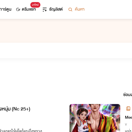
มาใหม่
การ์ตูน
ดรีมแชท
ธัญลิสต์
ค้นหา
ซ่อนผ
องหนุ่ม (Nc 25+)
อร์
Mee
Y
ตัวละครให้เผ็ดร้อนถึงทรวง
แม่