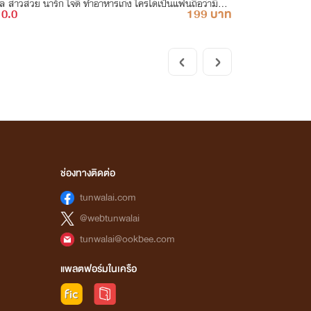
ได้เป็นแฟนถือว่ามีบุ
0.0
199 บาท
็ก แต่กลับเลือนลางเพราะความห่างไกล ด้วยเหตุผลต่างๆ ที่เป็
ช้ชีวิตบนโลก มาร่วมลุ้นกันว่าเขาทั้งคู่จะสามารถรื้อฟื้
มสัมพันธ์และความรู้สึกเก่าๆ ได้หรือไม่
ช่องทางติดต่อ
tunwalai.com
@webtunwalai
tunwalai@ookbee.com
แพลตฟอร์มในเครือ