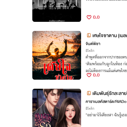
0.0
เศษใจซาตาน (เมล
จินต์พิชา
อีโรติก
คำพูดที่ออกจากปากของคนร
าคิมพร้อมกับลูกในท้อง ก่อ
ละไม่ต้องการแม้แต่เศษใจ
0.0
เดิมพันธุ์รักละลา
คาราเมลคัสตาร์ด/RiADo
อีโรติก
"อย่ามาไร้เดียงสา ฉันรู้เธ