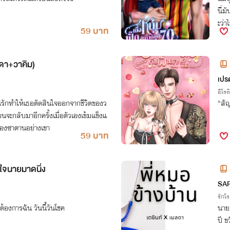
นี่ม
ะว่า
59 บาท
นแม่
ดา+วาคิม)
เปรต
อีโรต
ักทำให้เธอตัดสินใจออกจากชีวิตของว
"สัญ
นจะกลับมาอีกครั้งเมื่อตัวเองเข้มแข็งแ
ของซาตานอย่างเขา
59 บาท
ยใจนายมาดนิ่ง
SA
รักโ
อต้องการฉัน วันนี้วันโชค
นายแพทย
ปี ขวัญใจ