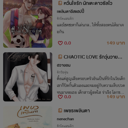
หวั่นใจรัก นักเตะดาวซัลโว
เพลินตาอีสแฮปปี้
รักโรแมนติก
และโชคชะตาก็เล่นกล.. ให้ทั้งสองคนได้มาเจ
อกัน
0.0
149 บาท
CHAOTIC LOVE รักวุ่นวาย...น
ายจอมหยิ่ง
ฮวายอน
รักวัยรุ่น
ตั้งแต่สูญเสียครอบครัวอันเป็นที่รักในวัยเด็ก
เขาก็ปิดกั้นตัวเองและจมอยู่กับความเจ็บปวด
จนมาเจอเธอ เด็กสาวผู้สดใส ร่าเริง โลกของ
0.0
149 บาท
เขาก็เปลี่ยนไป และเธอยังนำพาเขากลับสู่คว
ามทรงจำที่หลงลืมไปหลายปีอีกด้วย
เพชรเพลินตา
nenechan
รักโรแมนติก