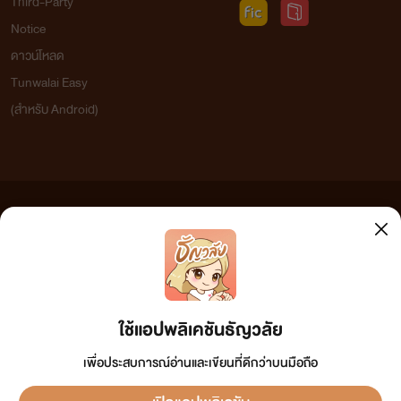
Third-Party
Notice
ดาวน์โหลด
Tunwalai Easy
(สำหรับ Android)
ข้อความที่ท่านได้อ่านจากเว็บไซต์นี้เกิดจากการเขียนโดยสาธารณชนและเผยแพร่โดยอัตโนมัติ ผู้ดูแล
เว็บไซต์แห่งนี้ไม่ได้เห็นด้วยและไม่ขอรับผิดชอบต่อข้อความใดๆ ทั้งสิ้น ดังนั้นผู้อ่านทุกท่านโปรดใช้
วิจารณญาณในการกลั่นกรองด้วยตนเอง และหากท่านพบข้อความใดๆ ที่ขัดต่อกฎหมายและศีลธรรม
กรุณาแจ้งมาที่ tunwalai@ookbee.com เพื่อทีมงานจะได้ดำเนินการในทันที ทั้งนี้ ทางเว็บไซต์ขอสงวน
ลิขสิทธิ์ตามพระราชบัญญัติลิขสิทธิ์ (ฉบับเพิ่มเติม) พ.ศ.2558
ใช้แอปพลิเคชันธัญวลัย
เพื่อประสบการณ์อ่านและเขียนที่ดีกว่าบนมือถือ