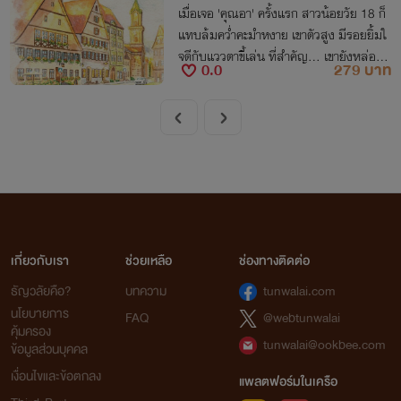
เมื่อเจอ 'คุณอา' ครั้งแรก สาวน้อยวัย 18 ก็
แทบล้มคว่ำคะมำหงาย เขาตัวสูง มีรอยยิ้มใ
จดีกับแววตาขี้เล่น ที่สำคัญ... เขายังหล่อแล
0.0
279 บาท
ะหนุ่มมาก ไหนพ่อบอกว่าเป็นเพื่อนพ่อไง เข
าไม่ได้อายุเท่าพ่อหรอกเรอะ!
เกี่ยวกับเรา
ช่วยเหลือ
ช่องทางติดต่อ
ธัญวลัยคือ?
บทความ
tunwalai.com
นโยบายการ
FAQ
@webtunwalai
คุ้มครอง
tunwalai@ookbee.com
ข้อมูลส่วนบุคคล
เงื่อนไขและข้อตกลง
แพลตฟอร์มในเครือ