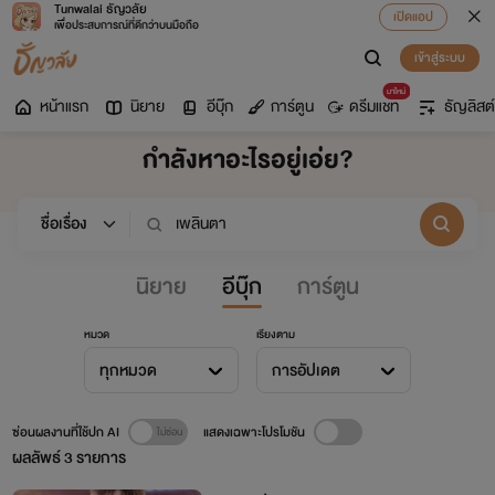
Tunwalai ธัญวลัย
เปิดแอป
เพื่อประสบการณ์ที่ดีกว่าบนมือถือ
เข้าสู่ระบบ
มาใหม่
หน้าแรก
นิยาย
อีบุ๊ก
การ์ตูน
ดรีมแชท
ธัญลิสต์
กำลังหาอะไรอยู่เอ่ย?
นิยาย
อีบุ๊ก
การ์ตูน
หมวด
เรียงตาม
ทุกหมวด
การอัปเดต
ซ่อนผลงานที่ใช้ปก AI
แสดงเฉพาะโปรโมชัน
ผลลัพธ์
3
รายการ