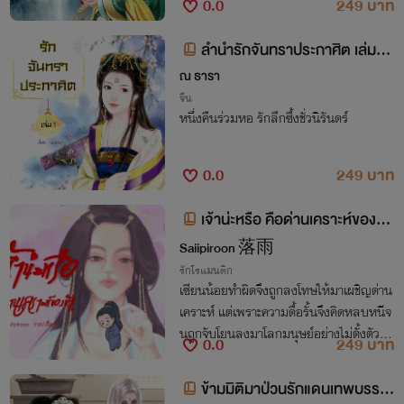
0.0
249 บาท
ลำนำรักจันทราประกาศิต เล่มที่
1 <NC25+>
ณ ธารา
จีน
หนึ่งคืนร่วมหอ รักลึกซึ้งชั่วนิรันดร์
0.0
249 บาท
เจ้าน่ะหรือ คือด่านเคราะห์ของข้
า!
Saiipiroon 落雨
รักโรแมนติก
เซียนน้อยทำผิดจึงถูกลงโทษให้มาเผชิญด่าน
เคราะห์ แต่เพราะความดื้อรั้นจึงคิดหลบหนีจ
นถูกจับโยนลงมาโลกมนุษย์อย่างไม่ตั้งตัว ด่
0.0
249 บาท
านเคราะห์ของนางคือการช่วยบุรุษผู้หนึ่งให้ยื
นหยัดได้อีกครั้ง และมีทายาทสืบสกุล!
ข้ามมิติมาป่วนรักแดนเทพบรรพ