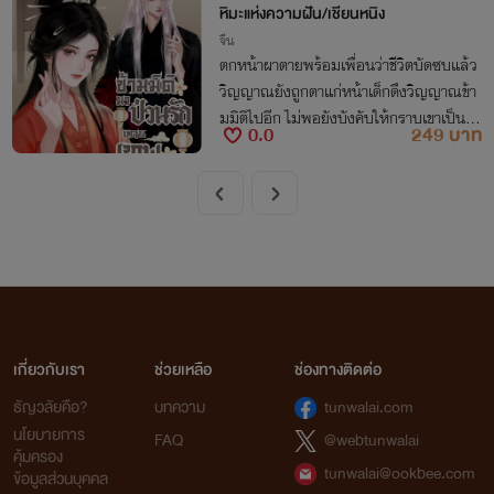
กาล
หิมะแห่งความฝัน/เชียนหนิง
จีน
ตกหน้าผาตายพร้อมเพื่อนว่าชีวิตบัดซบแล้ว
วิญญาณยังถูกตาแก่หน้าเด็กดึงวิญญาณข้า
มมิติไปอีก ไม่พอยังบังคับให้กราบเขาเป็นอา
0.0
249 บาท
จารย์อีก ให้ตายเถอะ!
เกี่ยวกับเรา
ช่วยเหลือ
ช่องทางติดต่อ
ธัญวลัยคือ?
บทความ
tunwalai.com
นโยบายการ
FAQ
@webtunwalai
คุ้มครอง
tunwalai@ookbee.com
ข้อมูลส่วนบุคคล