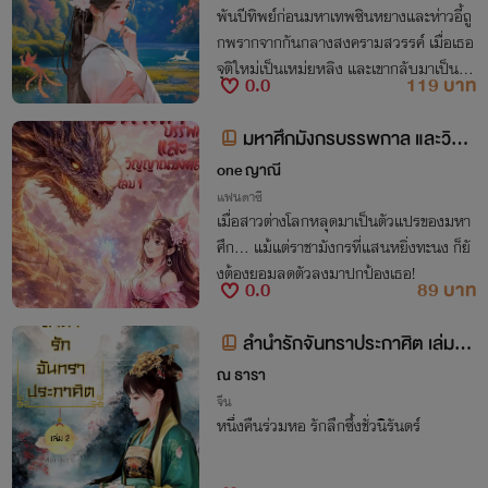
พันปีทิพย์ก่อนมหาเทพซินหยางและห่าวอี้ถู
กพรากจากกันกลางสงครามสวรรค์ เมื่อเธอ
จุติใหม่เป็นเหม่ยหลิง และเขากลับมาเป็นหมิ
0.0
119 บาท
งเจ๋อความทรงจำของเขากลับว่างเปล่า…บุพ
เพครั้งนี้ของทั้งคู่แม้แต่สวรรค์ก็ไม่อาจจะลบ
มหาศึกมังกรบรรพกาล และวิญ
ญาณมงคล เล่ม 1
one ญาณี
แฟนตาซี
เมื่อสาวต่างโลกหลุดมาเป็นตัวแปรของมหา
ศึก... แม้แต่ราชามังกรที่แสนหยิ่งทะนง ก็ยั
งต้องยอมลดตัวลงมาปกป้องเธอ!
0.0
89 บาท
ลำนำรักจันทราประกาศิต เล่มที่
2 <NC25+>
ณ ธารา
จีน
หนึ่งคืนร่วมหอ รักลึกซึ้งชั่วนิรันดร์