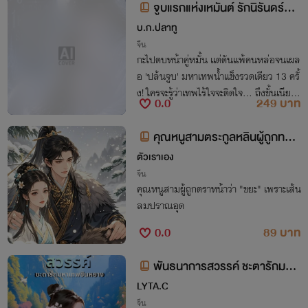
จูบแรกแห่งเหมันต์ รักนิรันดร์สา
มพันปี
บ.ก.ปลาทู
จีน
กะไปตบหน้าคู่หมั้น แต่ดันแพ้คนหล่อจนเผล
อ 'ปล้นจูบ' มหาเทพน้ำแข็งรวดเดียว 13 ครั้
ง! ใครจะรู้ว่าเทพไร้ใจจะติดใจ... ถึงขั้นเนียน
0.0
249 บาท
ลงไปเกิดเป็น 'ผัวมนุษย์สุดแซ่บ' อ่อยให้ข้าล
ากขึ้นเตียง!
คุณหนูสามตระกูลหลินผู้ถูกทอด
ทิ้ง
ตัวเราเอง
จีน
คุณหนูสามผู้ถูกตราหน้าว่า "ขยะ" เพราะเส้น
ลมปราณอุด
0.0
89 บาท
พันธนาการสวรรค์ ชะตารักมหาเ
ทพซินหยาง (Fate Beyond Heave
LYTA.C
n)
จีน