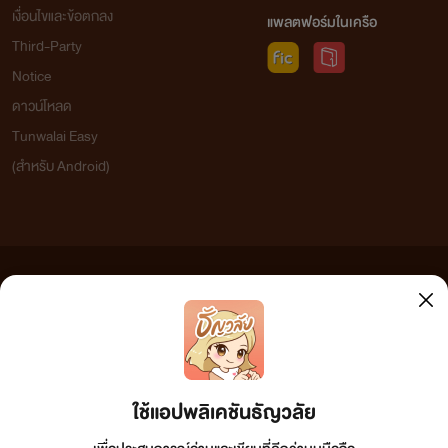
เงื่อนไขและข้อตกลง
แพลตฟอร์มในเครือ
Third-Party
Notice
ดาวน์โหลด
Tunwalai Easy
(สำหรับ Android)
ข้อความที่ท่านได้อ่านจากเว็บไซต์นี้เกิดจากการเขียนโดยสาธารณชนและเผยแพร่โดยอัตโนมัติ ผู้ดูแล
เว็บไซต์แห่งนี้ไม่ได้เห็นด้วยและไม่ขอรับผิดชอบต่อข้อความใดๆ ทั้งสิ้น ดังนั้นผู้อ่านทุกท่านโปรดใช้
วิจารณญาณในการกลั่นกรองด้วยตนเอง และหากท่านพบข้อความใดๆ ที่ขัดต่อกฎหมายและศีลธรรม
กรุณาแจ้งมาที่ tunwalai@ookbee.com เพื่อทีมงานจะได้ดำเนินการในทันที ทั้งนี้ ทางเว็บไซต์ขอสงวน
ลิขสิทธิ์ตามพระราชบัญญัติลิขสิทธิ์ (ฉบับเพิ่มเติม) พ.ศ.2558
ใช้แอปพลิเคชันธัญวลัย