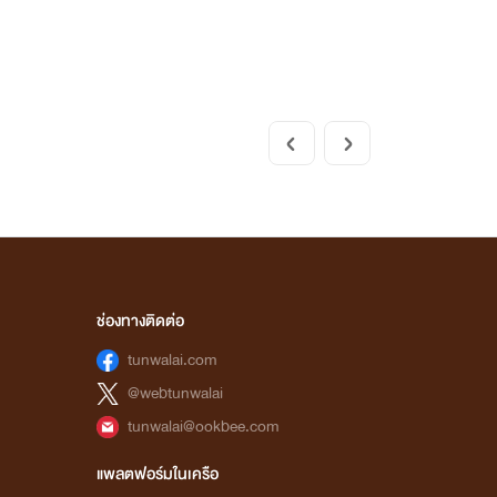
ช่องทางติดต่อ
tunwalai.com
@webtunwalai
tunwalai@ookbee.com
แพลตฟอร์มในเครือ