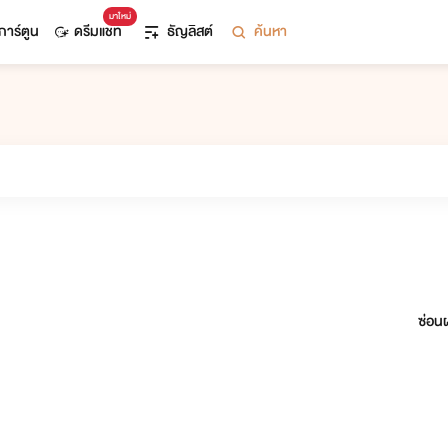
มาใหม่
การ์ตูน
ดรีมแชท
ธัญลิสต์
ค้นหา
ซ่อนผ