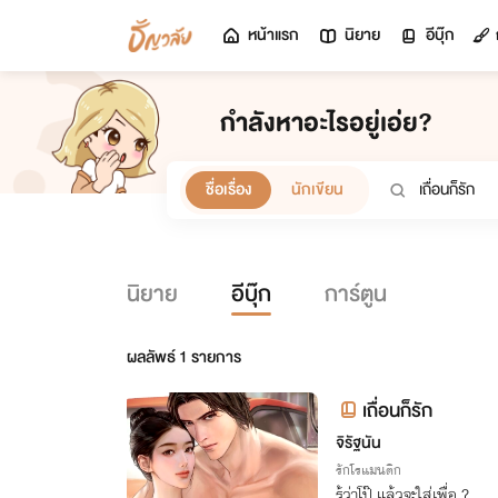
หน้าแรก
นิยาย
อีบุ๊ก
กำลังหาอะไรอยู่เอ่ย?
ชื่อเรื่อง
นักเขียน
นิยาย
อีบุ๊ก
การ์ตูน
ผลลัพธ์
1
รายการ
เถื่อนก็รัก
จิรัฐนัน
รักโรแมนติก
รู้ว่าโป๊ แล้วจะใส่เพื่อ ?