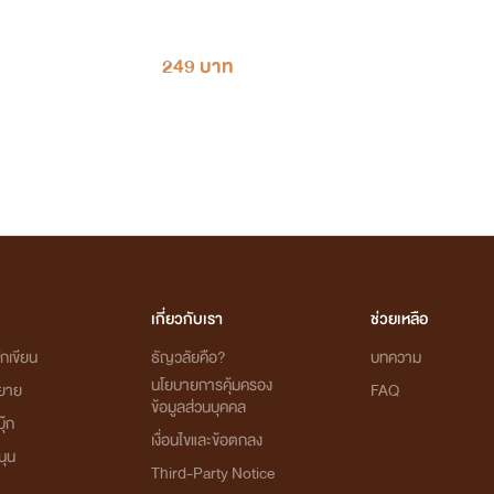
249 บาท
เกี่ยวกับเรา
ช่วยเหลือ
กเขียน
ธัญวลัยคือ?
บทความ
นโยบายการคุ้มครอง
ิยาย
FAQ
ข้อมูลส่วนบุคคล
ุ๊ก
เงื่อนไขและข้อตกลง
นุน
Third-Party Notice