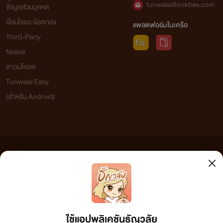
tunwalai@ookbee.com
ข้อมูลส่วนบุคคล
เงื่อนไขและข้อตกลง
แพลตฟอร์มในเครือ
Third-Party
Notice
ดาวน์โหลด
Tunwalai Easy
(สำหรับ Android)
ข้อความที่ท่านได้อ่านจากเว็บไซต์นี้เกิดจากการเขียนโดยสาธารณชนและเผยแพร่โดยอัตโนมัติ ผู้ดูแล
เว็บไซต์แห่งนี้ไม่ได้เห็นด้วยและไม่ขอรับผิดชอบต่อข้อความใดๆ ทั้งสิ้น ดังนั้นผู้อ่านทุกท่านโปรดใช้
วิจารณญาณในการกลั่นกรองด้วยตนเอง และหากท่านพบข้อความใดๆ ที่ขัดต่อกฎหมายและศีลธรรม
กรุณาแจ้งมาที่ tunwalai@ookbee.com เพื่อทีมงานจะได้ดำเนินการในทันที ทั้งนี้ ทางเว็บไซต์ขอสงวน
ลิขสิทธิ์ตามพระราชบัญญัติลิขสิทธิ์ (ฉบับเพิ่มเติม) พ.ศ.2558
ใช้แอปพลิเคชันธัญวลัย