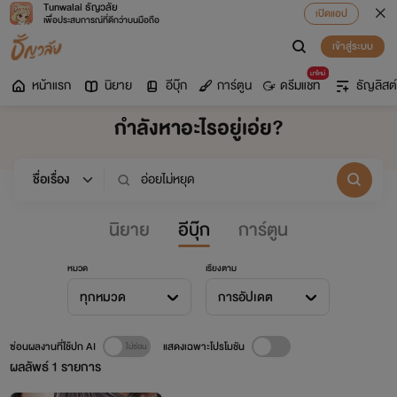
Tunwalai ธัญวลัย
เปิดแอป
เพื่อประสบการณ์ที่ดีกว่าบนมือถือ
เข้าสู่ระบบ
มาใหม่
หน้าแรก
นิยาย
อีบุ๊ก
การ์ตูน
ดรีมแชท
ธัญลิสต์
กำลังหาอะไรอยู่เอ่ย?
นิยาย
อีบุ๊ก
การ์ตูน
หมวด
เรียงตาม
ทุกหมวด
การอัปเดต
ซ่อนผลงานที่ใช้ปก AI
แสดงเฉพาะโปรโมชัน
ผลลัพธ์
1
รายการ