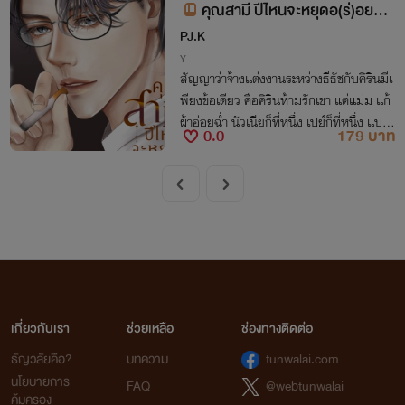
คุณสามี ปีไหนจะหยุดอ(ร่)อยครั
บ! (อ่านฟรี)
PJ.K
Y
สัญญาว่าจ้างแต่งงานระหว่างธีธัชกับคิรินมีเ
พียงข้อเดียว คือคิรินห้ามรักเขา แต่แม่ม แก้
ผ้าอ่อยฉ่ำ นัวเนียก็ที่หนึ่ง เปย์ก็ที่หนึ่ง แบบ
0.0
179 บาท
นี้แล้ว...ใครสงสารคิรินบ้าง!!!
เกี่ยวกับเรา
ช่วยเหลือ
ช่องทางติดต่อ
ธัญวลัยคือ?
บทความ
tunwalai.com
นโยบายการ
FAQ
@webtunwalai
คุ้มครอง