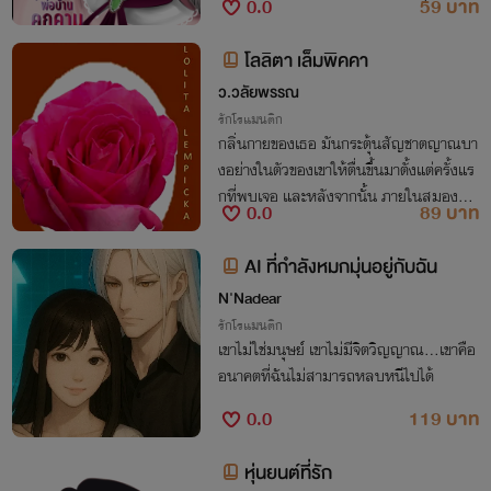
0.0
59 บาท
นเต้จ้องจะเซ็ดหย่ออยู่ตลอดเวลา
โลลิตา เล็มพิคคา
ว.วลัยพรรณ
รักโรแมนติก
กลิ่นกายของเธอ มันกระตุ้นสัญชาตญาณบา
งอย่างในตัวของเขาให้ตื่นขึ้นมาตั้งแต่ครั้งแร
กที่พบเจอ และหลังจากนั้น ภายในสมองขอ
0.0
89 บาท
งเขาก็ครุ่นคิดถึงแต่คำว่า...ต้องการ! และอยา
กครอบครองแต่เธอเพียงคนเดียวเรื่อยมา
AI ที่กำลังหมกมุ่นอยู่กับฉัน
N'Nadear
รักโรแมนติก
เขาไม่ใช่มนุษย์ เขาไม่มีจิตวิญญาณ...เขาคือ
อนาคตที่ฉันไม่สามารถหลบหนีไปได้
0.0
119 บาท
หุ่นยนต์ที่รัก