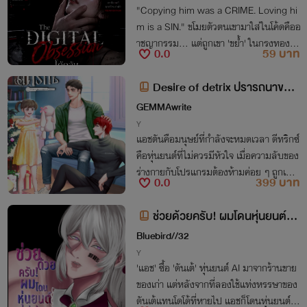
"Copying him was a CRIME. Loving hi
m is a SIN." ขโมยตัวตนเขามาใส่ในโค้ดคืออ
าชญากรรม... แต่ถูกเขา 'ขย้ำ' ในกรงทองคื
0.0
59 บาท
อรางวัลที่เธอต้องยอมรับ
Desire of detrix ปรารถนาของ
ดีทริกซ์
GEMMAwrite
Y
แอชตันคือมนุษย์ที่กำลังจะหมดเวลา ดีทริกซ์
คือหุ่นยนต์ที่ไม่ควรมีหัวใจ เมื่อความลับของ
ร่างกายกับโปรแกรมต้องห้ามค่อย ๆ ถูกเปิดเ
0.0
399 บาท
ผย สิ่งที่ผูกพวกเขาไว้ด้วยกันอาจไม่ใช่ชะตา
แต่เป็นการเลือกที่จะเจ็บไปด้วยกัน
ช่วยด้วยครับ! ผมโดนหุ่นยนต์พ่
อบ้านคุกคาม
Bluebird//32
Y
'แอช' ซื้อ 'ดันเต้' หุ่นยนต์ AI มาจากร้านขาย
ของเก่า แต่หลังจากที่ลองใช้แท่งหรรษาของ
ดันเต้แทนโดโด้ที่หายไป แอชก็โดนหุ่นยนต์ดั