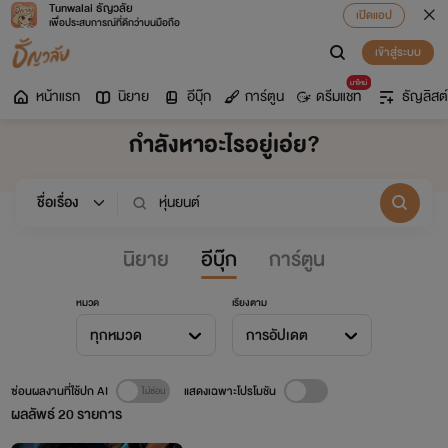
Tunwalai ธัญวลัย
เปิดแอป
เพื่อประสบการณ์ที่ดีกว่าบนมือถือ
เข้าสู่ระบบ
มาใหม่
หน้าแรก
นิยาย
อีบุ๊ก
การ์ตูน
ดรีมแชท
ธัญลิสต์
กำลังหาอะไรอยู่เอ่ย?
นิยาย
อีบุ๊ก
การ์ตูน
หมวด
เรียงตาม
ทุกหมวด
การอัปเดต
ซ่อนผลงานที่ใช้ปก AI
แสดงเฉพาะโปรโมชัน
ผลลัพธ์
20
รายการ