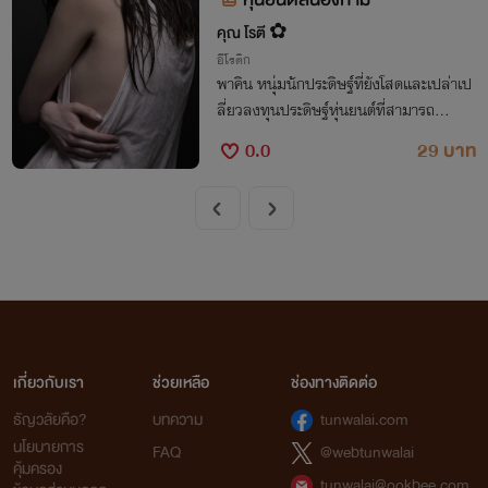
คุณ โรตี ✿
อีโรติก
พาคิน หนุ่มนักประดิษฐ์ที่ยังโสดเเละเปล่าเป
ลี่ยวลงทุนประดิษฐ์หุ่นยนต์ที่สามารถ…
0.0
29 บาท
เกี่ยวกับเรา
ช่วยเหลือ
ช่องทางติดต่อ
ธัญวลัยคือ?
บทความ
tunwalai.com
นโยบายการ
FAQ
@webtunwalai
คุ้มครอง
tunwalai@ookbee.com