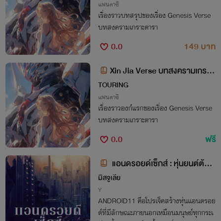
แฟนตาซี
เรื่องราวบทสรุปของเรื่อง Genesis Verse
บทสงครามเกราะดารา
0.0
149 บาท
Xin Jia Verse บทสงครามเกราะ
ดารา องก์ที่หนึ่ง
TOURING
แฟนตาซี
เรื่องราวองก์แรกของเรื่อง Genesis Verse
บทสงครามเกราะดารา
0.0
ฟรี
​ แอนดรอยด์เซ็กส์ : หุ่นยนต์ต้นแ
บบ [PWP,BL] มีอีบุ๊ค
มิสจูเลีย
Y
ANDROID11 คือโปรเจ็คสร้างหุ่นแอนดรอย
ด์ที่มีลักษณะภายนอกเหมือนมนุษย์ทุกกระเ