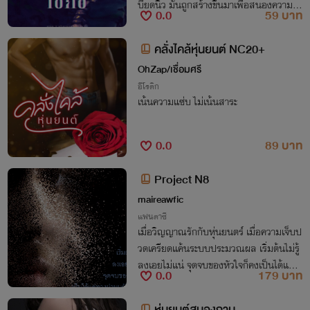
บียดนิ้ว มันถูกสร้างขึ้นมาเพื่อสนองความต้
0.0
59 บาท
องการอันล้นเหลือของมนุษย์ มันคิดเองได้ เ
รียนรู้ได้ อยากได้แบบไหน มันก็ให้ได้
คลั่งไคล้หุ่นยนต์ NC20+
OhZap/เชื่อมศรี
อีโรติก
เน้นความแซ่บ ไม่เน้นสาระ
0.0
89 บาท
Project N8
maireawfic
แฟนตาซี
เมื่อวิญญาณรักกับหุ่นยนตร์ เมื่อความเจ็บป
วดเครียดแค้นระบบประมวณผล เริ่มต้นไม่รู้
ลงเอยไม่แน่ จุดจบของหัวใจก็คงเป็นได้แค่ท
0.0
179 บาท
างผ่านของนวัตกรรม
หุ่นยนต์สนองกาม