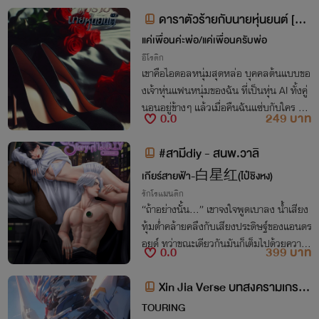
ดาราตัวร้ายกับนายหุ่นยนต์ [NC
25+]
แค่เพื่อนค่ะพ่อ/แค่เพื่อนครับพ่อ
อีโรติก
เขาคือไอดอลหนุ่มสุดหล่อ บุคคลต้นแบบขอ
งเจ้าหุ่นแฟนหนุ่มของฉัน ที่เป็นหุ่น AI ทั้งคู่
นอนอยู่ข้างๆ แล้วเมื่อคืนฉันแซ่บกับใคร ถึง
0.0
249 บาท
ได้โดนกดจนปวดเอวจนลุกไม่ขึ้นแบบนี้ หรือ
ว่าทั้งสองคน Oh My God
#สามีdiy - สนพ.วาลิ
เกียร์สายฟ้า-白星红(ไป๋ชิงหง)
รักโรแมนติก
“ถ้าอย่างนั้น...” เขาจงใจพูดเบาลง น้ำเสียง
ทุ้มต่ำคล้ายคลึงกับเสียงประดิษฐ์ของแอนดร
อยด์ ทว่าขณะเดียวกันมันก็เต็มไปด้วยความเ
0.0
399 บาท
ซ็กซี่และเสน่ห์ของผู้ชาย “ให้ฉันใช้ร่างกายต
อบแทนเธอดีหรือเปล่า?”
Xin Jia Verse บทสงครามเกราะ
ดารา {End}
TOURING