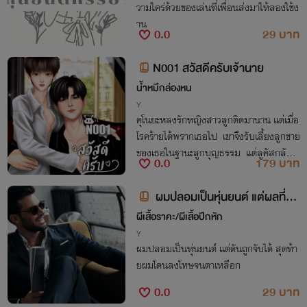
วามใคร่ด้วยของเล่นที่เพื่อนส่งมาให้ลองใช้ง
าน
0.0
29 บาท
N001 สวัสดีครับเจ้านาย
น้ำหมึกล่องหน
Y
คุโนยะหลงรักหญิงสาวลูกติดมานาน แต่เมื่อ
โรคร้ายได้พรากเธอไป เขาจึงรับเลี้ยงลูกชาย
ของเธอในฐานะลูกบุญธรรม แต่ลูคัสกลับห
0.0
179 บาท
ลงรักพ่อเลี้ยงจนคิดอยากจะข้ามเส้น ดังนั้น
ตัวแทนศิลธรรมอย่าง N001 จึงกำเนิดขึ้น
ผมปลอมเป็นหุ่นยนต์ แต่ผลที่ได้
คือตาเหลือก NC30++
ผีเสื้อราคะ/ผีเสื้อปีกหัก
Y
ผมปลอมเป็นหุ่นยนต์ แต่ดันถูกจับได้ สุดท้า
ยผมโดนลงโทษจนตาเหลือก
0.0
29 บาท