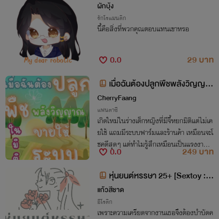
ผักบุ้ง
รักโรแมนติก
นี้คือสิ่งที่พวกคุณตอบแทนเขาหรอ
0.0
29 บาท
เมื่อฉันต้องปลูกพืชพลังวิญญา
ณในมิติขายให้ระบบ (มี E-book เล่ม
CherryFaang
เดียวจบ)
แฟนตาซี
เกิดใหม่ในร่างเด็กหญิงที่มีจี้หยกมิติแต่ไม่เค
ยใช้ แถมมีระบบฟาร์มและร้านค้า เหมือนจะโ
ชคดีสุดๆ แต่ทำไมรู้สึกเหมือนเป็นแรงงานท
0.0
249 บาท
าสต้องปลูกพืชพลังวิญญาณส่งขายระบบ แ
ถมชีวิตนอกมิติก็ต้องออกล่าสัตว์อสูรซะงั้น
หุ่นยนต์หรรษา 25+ [Sextoy : P
WP]
แก้วสีชาด
อีโรติก
เพราะความเครียดจากงานเธอจึงต้องบำบัดค