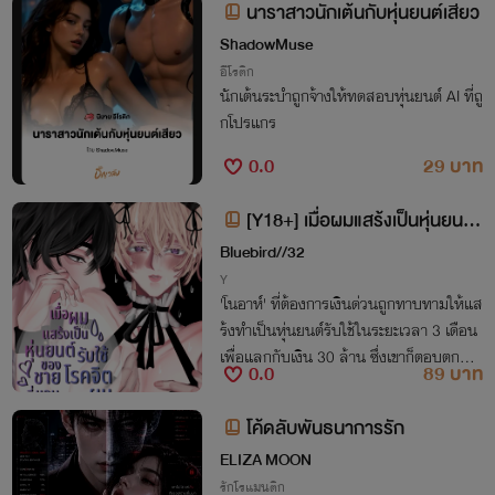
นาราสาวนักเต้นกับหุ่นยนต์เสียว
ShadowMuse
อีโรติก
นักเต้นระบำถูกจ้างให้ทดสอบหุ่นยนต์ AI ที่ถู
กโปรแกร
0.0
29 บาท
[Y18+] เมื่อผมแสร้งเป็นหุ่นยนต์
รับใช้ของชายโรคจิตที่แอบชอบผม
Bluebird//32
Y
'โนอาห์' ที่ต้องการเงินด่วนถูกทาบทามให้แส
ร้งทำเป็นหุ่นยนต์รับใช้ในระยะเวลา 3 เดือน
เพื่อแลกกับเงิน 30 ล้าน ซึ่งเขาก็ตอบตกลง
0.0
89 บาท
แต่ดูเหมือนว่าเจ้านายที่เขาต้องไปรับใช้นั้นจะ
เป็นชายที่เคยตามสตอล์กเขาในอดีต
โค้ดลับพันธนาการรัก
ELIZA MOON
รักโรแมนติก