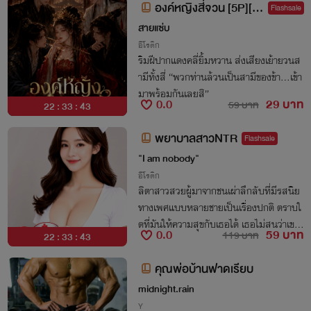
องค์หญิงสี่จวน [5P][P
Flashsale
WP]
สายแซ่บ
อีโรติก
ริมฝีปากแดงคลี่ยิ้มหวาน ส่งเสียงเย้ายวนส
ามีทั้งสี่ “พวกท่านล้วนเป็นสามีของข้า...เข้า
มาพร้อมกันเลยสิ”
0.0
29 บาท
59 บาท
22 : 33 : 43
พยาบาล​สาวNTR
Flashsale
"I am nobody"
อีโรติก
ลิตาสาวสวยผู้มาจากชนเผ่าลึกลับที่มีรสนิย
ทางเพศแบบหลายชายเป็นเรื่องปกติ ตราบใ
ดที่มันให้ความสุขกับเธอได้ เธอไม่สนว่าเขาจ
0.0
59 บาท
119 บาท
22 : 33 : 43
ะเป็นใคร กรรมกร กลุ่มคนขับรถตู้ ผนักงานโ
รงงาน คนเก็บขยะ คนไร้บ้าน และอีกมากมา
คุณพ่อบ้านฟาดเรียบ
ยไม่ว่าสถานที่ไหนและเมื่อไหร่ เธอพร้อมจะ
midnight.rain
ยอมแบให้ชายใคก็ได้เสพสุขกับร่างเธอ
Y