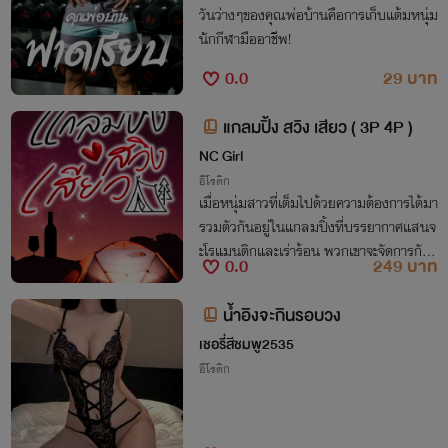
วันว่างๆของคุณพ่อบ้านคือการเก็บแต้มหนุ่ม
นักกีฬามืออาชีพ!
0.0
29 บาท
แกลมปิ้ง สวิง เสียว ( 3P 4P )
NC Girl
อีโรติก
เมื่อหนุ่มสาวที่เต็มไปด้วยความต้องการได้มา
รวมตัวกันอยู่ในแกลมปิ้งที่บรรยากาศแสนจ
ะโรแมนติกและเร่าร้อน พวกเขาจะจัดการกับไ
0.0
249 บาท
ฟแห่งความร่านร้อนของตนเองออกมาในรูป
แบบใดกันบ้าง... มาร่วมติดตามไปพร้อม ๆ
น้ำอิงจะกินรอบวง
กันนะคะ
เชอรี่สีชมพู2535
อีโรติก