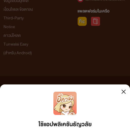
ข้อมูลส่วนบุคคล
เงื่อนไขและข้อตกลง
แพลตฟอร์มในเครือ
Third-Party
Notice
ดาวน์โหลด
Tunwalai Easy
(สำหรับ Android)
ข้อความที่ท่านได้อ่านจากเว็บไซต์นี้เกิดจากการเขียนโดยสาธารณชนและเผยแพร่โดยอัตโนมัติ ผู้ดูแล
เว็บไซต์แห่งนี้ไม่ได้เห็นด้วยและไม่ขอรับผิดชอบต่อข้อความใดๆ ทั้งสิ้น ดังนั้นผู้อ่านทุกท่านโปรดใช้
วิจารณญาณในการกลั่นกรองด้วยตนเอง และหากท่านพบข้อความใดๆ ที่ขัดต่อกฎหมายและศีลธรรม
กรุณาแจ้งมาที่ tunwalai@ookbee.com เพื่อทีมงานจะได้ดำเนินการในทันที ทั้งนี้ ทางเว็บไซต์ขอสงวน
ลิขสิทธิ์ตามพระราชบัญญัติลิขสิทธิ์ (ฉบับเพิ่มเติม) พ.ศ.2558
ใช้แอปพลิเคชันธัญวลัย