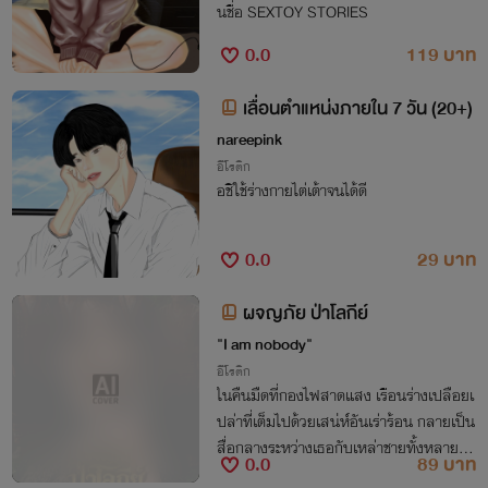
นชื่อ SEXTOY STORIES
0.0
119 บาท
เลื่อนตำแหน่งภายใน 7 วัน (20+)
nareepink
อีโรติก
อชิใช้ร่างกายไต่เต้าจนได้ดี
0.0
29 บาท
ผจญภัย ป่าโลกีย์
"I am nobody"
อีโรติก
ในคืนมืดที่กองไฟสาดแสง เรือนร่างเปลือยเ
ปล่าที่เต็มไปด้วยเสน่ห์อันเร่าร้อน กลายเป็น
สื่อกลางระหว่างเธอกับเหล่าชายทั้งหลาย​ น
0.0
89 บาท
าบีผู้เปิดรับทุกความต้องการของชายด้วยควา