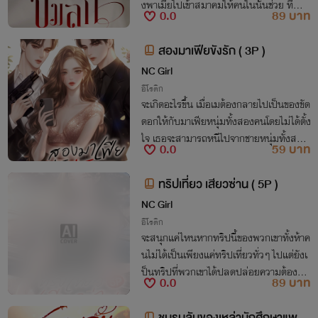
งพาเมียไปเข้าสมาคมให้คนในนั้นช่วย ที่สำคั
0.0
89 บาท
ญแต่ละคนคัดมาแล้ว....ว่างานดีเหมาะจะเอา
น้ำเชื้อมาใช้เป็นพ่อของลูกมากที่สุด
สองมาเฟียขังรัก ( 3P )
NC Girl
อีโรติก
จะเกิดอะไรขึ้น เมื่อเมต้องกลายไปเป็นของขัด
ดอกให้กับมาเฟียหนุ่มทั้งสองคนโดยไม่ได้ตั้ง
ใจ เธอจะสามารถหนีไปจากชายหนุ่มทั้งสอง
0.0
59 บาท
ที่แสนอันตรายได้หรือไม่ มาร่วมติดตามไปด้
วยกันนะคะ
ทริปเที่ยว เสียวซ่าน ( 5P )
NC Girl
อีโรติก
จะสนุกแค่ไหนหากทริปนี้ของพวกเขาทั้งห้าค
นไม่ได้เป็นเพียงแค่ทริปเที่ยวทั่วๆ ไปแต่ยังเ
ป็นทริปที่พวกเขาได้ปลดปล่อยความต้องกา
0.0
89 บาท
รที่ตัวเองมีออกมาอย่างไม่ต้องสนใจผู้ใดอีกต่
อไปด้วยต่างหาก...
ชมรมลับของเหล่านักศึกษาแพท