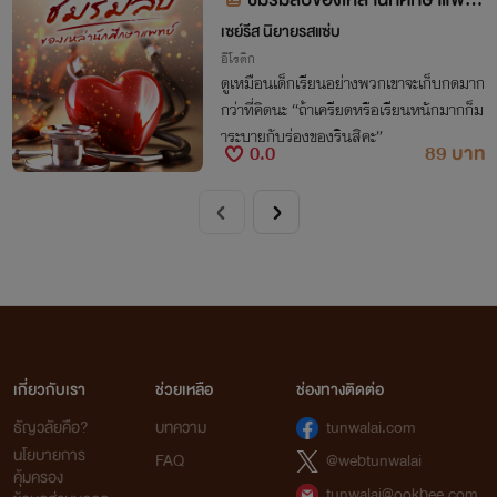
ย์
เซย์รีส นิยายรสแซ่บ
อีโรติก
ดูเหมือนเด็กเรียนอย่างพวกเขาจะเก็บกดมาก
กว่าที่คิดนะ “ถ้าเครียดหรือเรียนหนักมากก็ม
าระบายกับร่องของรินสิคะ”
0.0
89 บาท
เกี่ยวกับเรา
ช่วยเหลือ
ช่องทางติดต่อ
ธัญวลัยคือ?
บทความ
tunwalai.com
นโยบายการ
FAQ
@webtunwalai
คุ้มครอง
tunwalai@ookbee.com