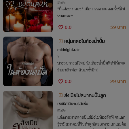
อีโรติก
"ก็แค่อยากลอง" เมื่อการอยากลองครั้งนี้ไม่
จบแค่ลอง
0.0
59 บาท
หนุ่มหล่อในห้องน้ำปั้ม
midnight.rain
Y
ประสบการณ์ใหม่ๆในห้องน้ำปั้มที่ทำให้เพล
ย์บอยตัวพ่อกลับมาซ้ำอีก!
0.0
29 บาท
ส่งเมียไปสมาคมปั๊มลูก
เซย์รีส นิยายรสแซ่บ
อีโรติก
แต่งงานมาหลายปีแต่ยังไม่ท้องสักที จนเอก
รู้ว่ามีสมาคมที่รับทำลูกโดยเฉพาะ เขาเลยต้อ