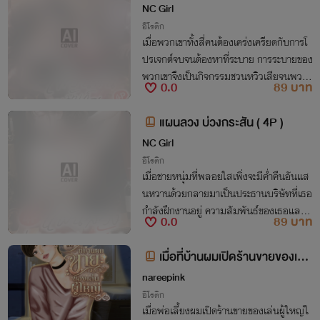
NC Girl
อีโรติก
เมื่อพวกเขาทั้งสี่คนต้องเคร่งเครียดกับการโ
ปรเจกต์จบจนต้องหาที่ระบาย การระบายของ
พวกเขาจึงเป็นกิจกรรมชวนหวิวเสียจนพวกเ
0.0
89 บาท
ขามัวเมากับมันไปจนถอนตัวแทบไม่ขึ้นไปโด
ยปริยาย...
แผนลวง บ่วงกระสัน ( 4P )
NC Girl
อีโรติก
เมื่อชายหนุ่มที่พลอยใสเพิ่งจะมีค่ำคืนอันแส
นหวานด้วยกลายมาเป็นประธานบริษัทที่เธอ
กำลังฝึกงานอยู่ ความสัมพันธ์ของเธอและเข
0.0
89 บาท
าจะเป็นอย่างไรต่อไป เขาเข้าหาเธออย่างบริสุ
ทธิ์ใจหรือไม่ มาร่วมติดตามไปด้วยกันนะคะ
เมื่อที่บ้านผมเปิดร้านขายของเล่น
ผู้ใหญ่ (20+) มีE-Book
nareepink
อีโรติก
เมื่อพ่อเลี้ยงผมเปิดร้านขายของเล่นผู้ใหญ่ใ