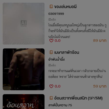
มเต็มใจราวกับถูกสร้างมาเพื่อสิ่งนี้ ความสุข
ของเล่นหมอผี
ที่ได้รับจึงผสมผสานกับความลึกลับ จนกลา
03091999
ยเป็นประสบการณ์ที่ไม่มีใครลืมลง ร่างกาย
ที่คุ้นเคยจนกลมกลืน​ รับทุกสิ่งได้อย่างราบรื่
อีโรติก
ในเมื่ออีคุณหนูนมใหญ่เป็นลูกสาวของมัน กู
นและลึกซึ้ง
ก็จะทำให้มันมีผัวเป็นทั้งคนทั้งผีให้มันมีผัวจ
นนับไม่ถ้วนเลย!
0.0
89 บาท
เมษาลาพักร้อน
อำพันน้ำผึ้ง
อีโรติก
กะจะมาทำงานแค่คั่นเวลา กลับกลายเป็นว่าเ
ธอต้อง 'คราง' ใต้ร่างเขาจนฟ้าสางทุกคืน!
0.0
59 บาท
อ้อนสวาทเพื่อนสนิท (5P/SM)
ลาเต้ปั่นหวาน 75