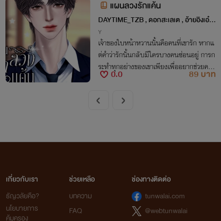
แผนลวงรักแค้น
DAYTIME_TZB , ดอกสะเลเต , อ้ายอิงเอ๋อ
ร์
Y
เจ้าของใบหน้าหวานนั้นคือคนที่เขารัก หากแ
ต่คำว่ารักนั้นกลับมีใครบางคนซ่อนอยู่ การก
ระทำทุกอย่างของเขาเพียงเพื่ออยากช่วยคน
0.0
89 บาท
ที่อยู่ในใจเขาตลอดเท่านั้น
เกี่ยวกับเรา
ช่วยเหลือ
ช่องทางติดต่อ
ธัญวลัยคือ?
บทความ
tunwalai.com
นโยบายการ
FAQ
@webtunwalai
คุ้มครอง