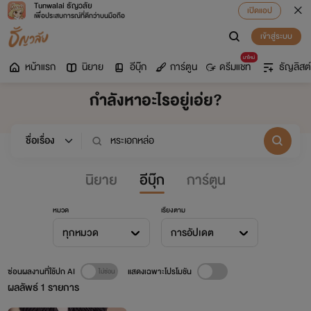
Tunwalai ธัญวลัย
เปิดแอป
เพื่อประสบการณ์ที่ดีกว่าบนมือถือ
เข้าสู่ระบบ
มาใหม่
หน้าแรก
นิยาย
อีบุ๊ก
การ์ตูน
ดรีมแชท
ธัญลิสต์
กำลังหาอะไรอยู่เอ่ย?
นิยาย
อีบุ๊ก
การ์ตูน
หมวด
เรียงตาม
ทุกหมวด
การอัปเดต
ซ่อนผลงานที่ใช้ปก AI
แสดงเฉพาะโปรโมชัน
ผลลัพธ์
1
รายการ