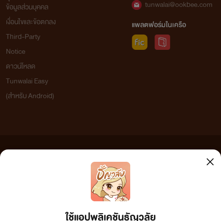
tunwalai@ookbee.com
ข้อมูลส่วนบุคคล
เงื่อนไขและข้อตกลง
แพลตฟอร์มในเครือ
Third-Party
Notice
ดาวน์โหลด
Tunwalai Easy
(สำหรับ Android)
ข้อความที่ท่านได้อ่านจากเว็บไซต์นี้เกิดจากการเขียนโดยสาธารณชนและเผยแพร่โดยอัตโนมัติ ผู้ดูแล
เว็บไซต์แห่งนี้ไม่ได้เห็นด้วยและไม่ขอรับผิดชอบต่อข้อความใดๆ ทั้งสิ้น ดังนั้นผู้อ่านทุกท่านโปรดใช้
วิจารณญาณในการกลั่นกรองด้วยตนเอง และหากท่านพบข้อความใดๆ ที่ขัดต่อกฎหมายและศีลธรรม
กรุณาแจ้งมาที่ tunwalai@ookbee.com เพื่อทีมงานจะได้ดำเนินการในทันที ทั้งนี้ ทางเว็บไซต์ขอสงวน
ลิขสิทธิ์ตามพระราชบัญญัติลิขสิทธิ์ (ฉบับเพิ่มเติม) พ.ศ.2558
ใช้แอปพลิเคชันธัญวลัย