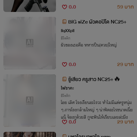
0.0
59 บาท
BiG siZe ผัวตอปิโด NC25+
llqXXpll
อีโรติก
ผัวของเธอคือ ทหารปืน(ควย)ใหญ่
0.0
29 บาท
ชู้เสียว ครูสาว NC25+🔥
ไฟราคะ
อีโรติก
โอย เลิศ โรงเรียนอะไรวะ ทำไมมีแต่ครูหนุ่ม
ๆ ภารโรงกล้ามใหญ่ ๆ น่าฟัดอะไรขนาดเนี่ย
แน๊ จ้องกูด้วยสิ กูจะฟันให้เรียบเลยล่ะมึง
0.0
29 บาท
มหาโจรมาหาใจ pwp