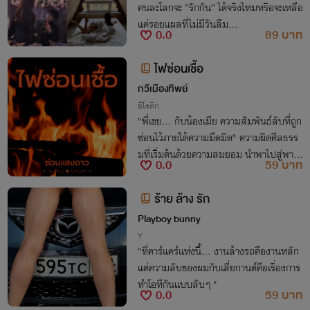
คนละโลกจะ “รักกัน” ได้จริงไหมหรือจะเหลือ
แค่รอยแผลที่ไม่มีวันลืม…
0.0
89 บาท
ไฟซ่อนเชื้อ
กวีเมืองทิพย์
อีโรติก
"พี่เขย... กับน้องเมีย ความสัมพันธ์ลับที่ถูก
ซ่อนไว้ภายใต้ความมืดมิด" ความผิดศีลธรร
มที่เริ่มต้นด้วยความสมยอม นำพาไปสู่พายุ
0.0
59 บาท
ราคะยามเช้าอันดิบเถื่อนที่แฝงไปด้วยความห
วาดกลัว
ร้าย ล้าง รัก
Playboy bunny
Y
"ที่คาร์แคร์แห่งนี้... งานล้างรถคืองานหลัก
แต่ความลับของผมกับเสี่ยกานต์คือเรื่องการ
ทำโอทีกันแบบลับๆ "
0.0
59 บาท