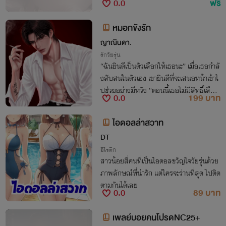
0.0
ฟรี
หมอกขังรัก
ญาณินดา.
รักวัยรุ่น
“ฉันยินดีเป็นตัวเลือกให้เธอนะ” เมื่อเธอกำลั
งสับสนในตัวเอง เขายินดีที่จะเสนอหน้าเข้าไ
ปช่วยอย่างมีหวัง “ตอนนี้เธอไม่มีสิทธิ์เลือ
0.0
199 บาท
ก”
ไอดอลล่าสวาท
DT
อีโรติก
สาวน้อยสี่คนที่เป็นไอดอลขวัญใจวัยรุ่นด้วย
ภาพลักษณ์ที่น่ารัก แต่ใครจะร่านที่สุด ไปติด
ตามกันได้เลย ￼
0.0
89 บาท
เพลย์บอยคนโปรดNC25+