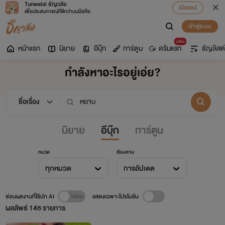
Tunwalai ธัญวลัย
เปิดแอป
เพื่อประสบการณ์ที่ดีกว่าบนมือถือ
เข้าสู่ระบบ
มาใหม่
หน้าแรก
นิยาย
อีบุ๊ก
การ์ตูน
ดรีมแชท
ธัญลิสต์
กำลังหาอะไรอยู่เอ่ย?
นิยาย
อีบุ๊ก
การ์ตูน
หมวด
เรียงตาม
ทุกหมวด
การอัปเดต
ซ่อนผลงานที่ใช้ปก AI
แสดงเฉพาะโปรโมชัน
ผลลัพธ์
148
รายการ