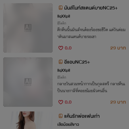
มันส์ไนท์สแตนด์บายNC25+
llqXXpll
อีโรติก
ศึกคืนนั้นมันส์จนต้องร้องขอชีวิต แต่วันต่อม
าดันมาสแตนด์บายรอเขา
0.0
29 บาท
อีแอบNC25+
llqXXpll
อีโรติก
กลางวันสวมหน้ากากเป็นกุลสตรี กลางคืนเ
ป็นนางกาลีที่คอยขโมยผัวคนอื่น
0.0
29 บาท
แค้นรักพ่อแฟนเก่า
เสือน้อยสีขาว