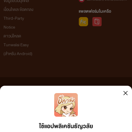
ข้อมูลส่วนบุคคล
เงื่อนไขและข้อตกลง
แพลตฟอร์มในเครือ
Third-Party
Notice
ดาวน์โหลด
Tunwalai Easy
(สำหรับ Android)
ข้อความที่ท่านได้อ่านจากเว็บไซต์นี้เกิดจากการเขียนโดยสาธารณชนและเผยแพร่โดยอัตโนมัติ ผู้ดูแล
เว็บไซต์แห่งนี้ไม่ได้เห็นด้วยและไม่ขอรับผิดชอบต่อข้อความใดๆ ทั้งสิ้น ดังนั้นผู้อ่านทุกท่านโปรดใช้
วิจารณญาณในการกลั่นกรองด้วยตนเอง และหากท่านพบข้อความใดๆ ที่ขัดต่อกฎหมายและศีลธรรม
กรุณาแจ้งมาที่ tunwalai@ookbee.com เพื่อทีมงานจะได้ดำเนินการในทันที ทั้งนี้ ทางเว็บไซต์ขอสงวน
ลิขสิทธิ์ตามพระราชบัญญัติลิขสิทธิ์ (ฉบับเพิ่มเติม) พ.ศ.2558
ใช้แอปพลิเคชันธัญวลัย