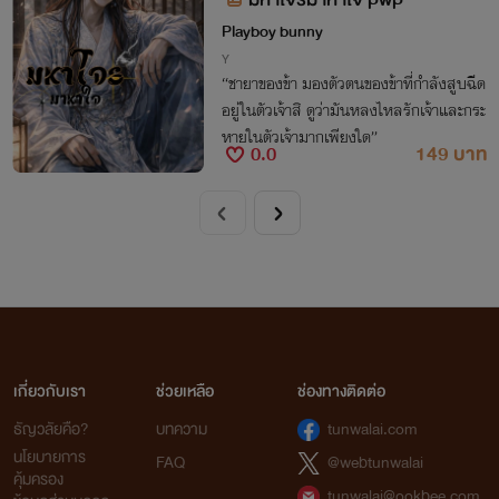
Playboy bunny
Y
“ชายาของข้า มองตัวตนของข้าที่กำลังสูบฉีด
อยู่ในตัวเจ้าสิ ดูว่ามันหลงไหลรักเจ้าและกระ
หายในตัวเจ้ามากเพียงใด”
0.0
149 บาท
เกี่ยวกับเรา
ช่วยเหลือ
ช่องทางติดต่อ
ธัญวลัยคือ?
บทความ
tunwalai.com
นโยบายการ
FAQ
@webtunwalai
คุ้มครอง
tunwalai@ookbee.com