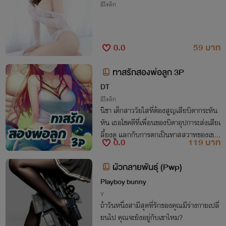
อีโรติก
0.0
59 บาท
ทาสรักสองพ่อลูก 3P
DT
อีโรติก
นิชา เด็กสาววัยใสที่ต้องสูญเสียบิดากระทัน
หัน เธอโชคดีที่เพื่อนของบิดาอุปการะส่งเสียเ
ลี้ยงดู แลกกับการตกเป็นทาสสวาทของเขา
0.0
119 บาท
ไปติดตามกันได้เลย ￼
ผัวกลายพันธุ์ (Pwp)
Playboy bunny
Y
ถ้าวันหนึ่งสามีสุดที่รักของคุณมีร่างกายเปลี่
ยนไป คุณจะยังอยู่กับเขาไหม?