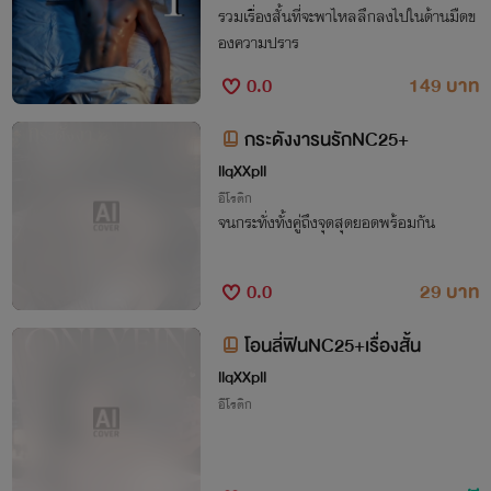
รวมเรื่องสั้นที่จะพาไหลลึกลงไปในด้านมืดข
องความปราร
0.0
149 บาท
กระดังงารนรักNC25+
llqXXpll
อีโรติก
จนกระทั่งทั้งคู่ถึงจุดสุดยอดพร้อมกัน
0.0
29 บาท
โอนลี่ฟินNC25+เรื่องสั้น
llqXXpll
อีโรติก