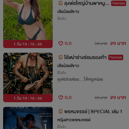
ลุงพ่อใหญ่บ้านพาหนูไป
Flashsale
นา
เสือน้อยสีขาว
อีโรติก
0.0
29 บาท
59 บาท
1 วัน 19 : 16 : 25
ไอ้เฒ่าช่างซ่อมรองเท้า
Flashsale
เสือน้อยสีขาว
อีโรติก
ลุงค่ะช่วยซ่อม….ให้หนูหน่อย
0.0
29 บาท
59 บาท
1 วัน 19 : 16 : 25
พรหมจรรย์ | SPECIAL เล่ม 1
หญิงสาวพรหมจรรย์
อีโรติก