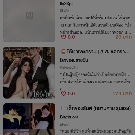
llqXXpll
อีโรติก
เขาคือพ่อเล้าสายเปย์ที่พร้อมดันเธอให้สุดท
าง แลกกับการเป็นอีตัวส่วนตัวบนเตียง "น้ำ
หน้าอย่างเธอ...เป็นดาวได้ไม่ยากหรอก แค่ย
0.0
29 บาท
อมนอนอ้าปากอมควยฉันทุกวัน แล้วแอ่นหี
รับแรงกระแทกให้ถึงใจ...รับรองดังระเบิด!"
ใต้เงาเขตคราม [ ส.ส.เขตคราม -
หมอณิชา ]
โลกของปลายฝัน
รักโรแมนติก
“ เป็นผู้หญิงของฉันไม่จำเป็นต้องทำอะไร แ
ค่ยิ้มสวยๆให้กล้องเวลาฉันควงออกงานก็พ
อ.... ”
0.0
179 บาท
เด็กของธันต์ (หยาบคาย รุนเเรง)
Blackflora
อีโรติก
“หลอกให้รัก สุดท้ายแล้วคนสองคนที่อยู่กัน