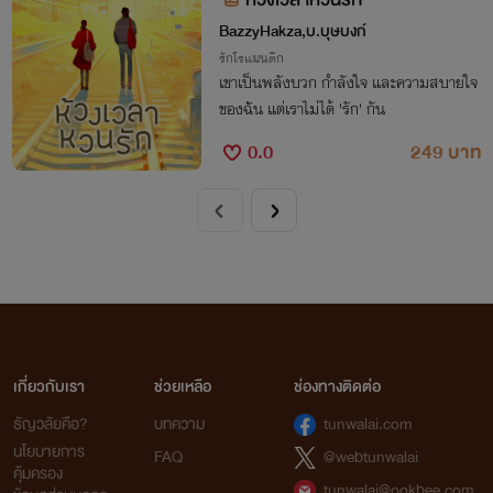
BazzyHakza,บ.บุษบงก์
รักโรแมนติก
เขาเป็นพลังบวก กำลังใจ และความสบายใจ
ของฉัน แต่เราไม่ได้ 'รัก' กัน
0.0
249 บาท
เกี่ยวกับเรา
ช่วยเหลือ
ช่องทางติดต่อ
ธัญวลัยคือ?
บทความ
tunwalai.com
นโยบายการ
FAQ
@webtunwalai
คุ้มครอง
tunwalai@ookbee.com