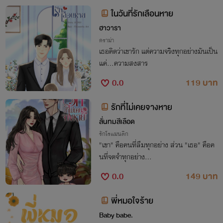
ในวันที่รักเลือนหาย
ฮาวารา
ดราม่า
เธอคิดว่าเขารัก แต่ความจริงทุกอย่างมันเป็น
แค่…ความสงสาร
0.0
119 บาท
รักที่ไม่เคยจางหาย
ลั่นทมสีเลือด
รักโรแมนติก
"เขา" คือคนที่ลืมทุกอย่าง ส่วน "เธอ" คือค
0.0
149 บาท
พี่หมอใจร้าย
Baby babe.