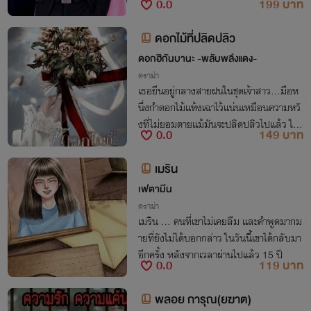
0.0
199 บาท
ดอกไม้ที่ปลิดปลิว
ดอกฮิกันบานะ -พลับพลึงแดง-
ดราม่า
เธอยืนอยู่กลางสายฝนในชุดเจ้าสาว…มือห
นึ่งกำดอกไม้แห้งเฉาไว้แน่นเหมือนความหวั
งที่ไม่ยอมตายแม้มันจะปลิดปลิวไปแล้ว ใคร
0.0
149 บาท
บางคนเคยสัญญาว่าจะกลับมาแต่ไม่มีใครตอ
บเธอได้เลยว่าสิ่งนั้น… เคยมีอยู่จริงหรือเป
เมริน
ล่า เมืองที่ฝนไม่เคยหยุดตก...ชายแปลกหน้
เฟตามีน
าคนหนึ่งเอ่ยถามเ
ดราม่า
เมริน ... คนที่เขาไม่เคยลืม และคำพูดมากม
ายที่ยังไม่ได้บอกกล่าว ในวันนี้เขาได้กลับมา
อีกครั้ง หลังจากเวลาผ่านไปแล้ว 15 ปี
0.0
119 บาท
พลอย การุณ(ยฆาต)