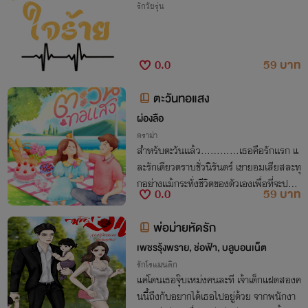
รักวัยรุ่น
0.0
59 บาท
ตะวันทอแสง
ผ่องลือ
ดราม่า
สำหรับตะวันแล้ว............เธอคือรักแรก แ
ละรักเดียวตราบชั่วนิรันดร์ เขายอมเสียสละทุ
กอย่างแม้กระทั่งชีวิตของตัวเองเพื่อที่จะปกป้
0.0
59 บาท
องดวงใจที่ตนรัก...…………
พ่อม่ายหัดรัก
เพชรรุ้งพราย, ช่อฟ้า, บลูบอนเน็ต
รักโรแมนติก
แค่โดนเธอจุ๊บเหม่งคนละที เจ้าเด็กแฝดสองค
นนี้ถึงกับอยากได้เธอไปอยู่ด้วย จากพนักงา