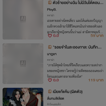
ตัวร้ายอย่างฉัน ไม่มีวันได้ตอนจ
บแบบนางเอก
PloyB.
ดราม่า
เธอตายอย่างโดดเดี่ยว และได้แต่มองวิญญา
ณอีกดวงเข้ามาใช้ชีวิตแทนในร่างของตัวเอง
ลูกเรียกผู้หญิงคนนั้นว่าแม่ สามีตกหลุมรักเ
0.0
59 บาท
ธอทีละน้อย ขณะที่รินรดาทำได้เพียงเฝ้ามอง
ทุกอย่างถูกแย่งไปต่อหน้าต่อตา
"รอยจำในละอองกาล: บันทึกลับใ
ต้ความสง่างาม"
นาฏยา
ดราม่า
"ภายใต้ชุดผ้าไหมที่รีดเรียบและความสง่างา
มของหญิงชรา ใครจะรู้ว่าอดีตของเธอเคยเร่า
ร้อนและแตกสลายเพียงใด"
0.0
119 บาท
เมียแก้แค้น (ผิดตัว)
ลั่นทมสีเลือด
รักโรแมนติก