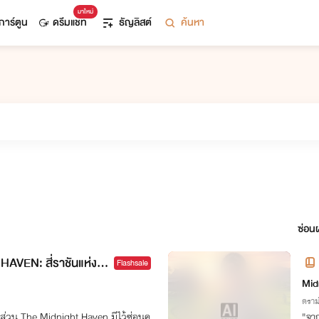
มาใหม่
การ์ตูน
ดรีมแชท
ธัญลิสต์
ค้นหา
ซ่อนผ
VEN: สี่ราชันแห่งรั
Flashsale
คมา
Mid
ดราม
 ส่วน The Midnight Haven มีไว้ซ่อนค
"จาก