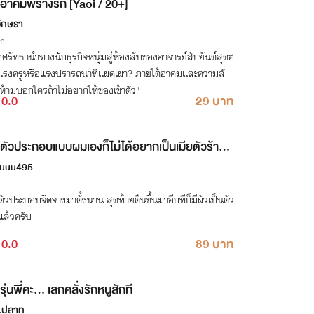
อาคมพรางรัก [Yaoi / 20+]
ักษรา
ิก
่อศรัทธานำทางนักธุรกิจหนุ่มสู่ห้องลับของอาจารย์สักยันต์สุดฮ
แรงครูหรือแรงปรารถนาที่แผดเผา? ภายใต้อาคมและความลั
ห้ามบอกใครถ้าไม่อยากให้ของเข้าตัว"
0.0
29 บาท
ตัวประกอบแบบผมเองก็ไม่ได้อยากเป็นเมียตัวร้ายสั
่อย!
uuu495
ตัวประกอบจืดจางมาตั้งนาน สุดท้ายตื่นขึ้นมาอีกทีก็มีผัวเป็นตัว
แล้วครับ
0.0
89 บาท
รุ่นพี่คะ... เลิกคลั่งรักหนูสักที
.ปลาทู