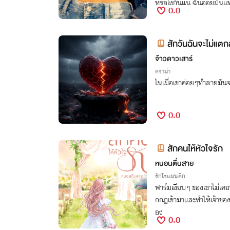
หรือโง่กันแน่ ฉันอ่อยมันแท
0.0
สักวันฉันจะไม่แต
จ้าวดาวเสาร์
ดราม่า
ในเมื่อเขาค่อยๆทำลายมันจ
0.0
สักคนให้หัวใจรัก
หนอนตื่นสาย
รักโรแมนติก
ฟาร์มเงียบๆ ของเขาไม่เคยว
กกฎเข้ามาและทำให้เจ้าของฟ
อง
0.0