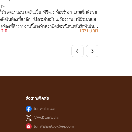
รุ่น
ิ้วโฮสต์มานอน แต่ดันเป็น 'พี่วิศวะ' ห้องข้างๆ! แถมเซ็กส์ทอย
่งผิดไปห้องพี่แกอีก! "ใช้กระต่ายมันเปลืองถ่าน มาใช้ระบบแม
ห้องพี่ดีกว่า" งานนี้นางฟ้าสถาปัตย์จะหนีคนคลั่งรักพ้นไหมเ
0.0
179 บาท
ช่องทางติดต่อ
tunwalai.com
@webtunwalai
tunwalai@ookbee.com