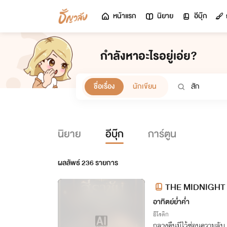
หน้าแรก
นิยาย
อีบุ๊ก
กำลังหาอะไรอยู่เอ่ย?
ชื่อเรื่อง
นักเขียน
นิยาย
อีบุ๊ก
การ์ตูน
ผลลัพธ์
236
รายการ
THE MIDNIGHT HA
ตติกาล
อาทิตย์ย่ำค่ำ
อีโรติก
กลางคืนมีไว้ซ่อนความลับ