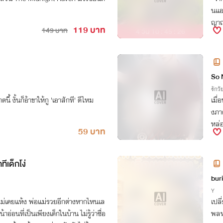
นแอ"
ญาณ
119 บาท
149 บาท
4 วัน 10 : 45 : 25
งสาว
So 
รักวัย
ดนี้ งั้นก็อ้าขาให้กู 'เอาสักที' ดีไหม
เมื
งภา
หล่อ
59 บาท
ทีเด็กโง่
bur
Y
ไม่เคยแห้ง พ่อแม่รวยอีกต่างหากไหนเล
เปลี
อ่อนที่เป็นเพียงเด็กในบ้าน ไม่รู้ว่าซื่อ
พลหน