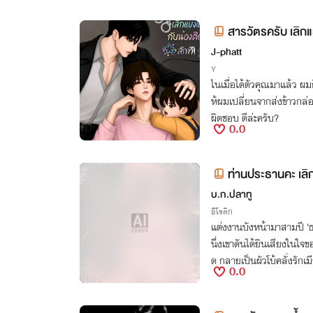
สารวัตรครับ เลิกแ
| มี E-book
J-phatt
Y
ในเมื่อได้ตัวคุณมาแล้ว ผ
ห้ผมเปลี่ยนจากส่งข้าวกล่อ
ผิดชอบ ดีล่ะครับ?
0.0
ท่านประธานคะ เลิก
บ.ก.ปลาทู
อีโรติก
แต่งงานบังหน้ามาสามปี ‘ธ
นึ่งเขาดันได้ยินเสียงในใจข
ด กลายเป็นผัวโบ้คลั่งรักเ
0.0