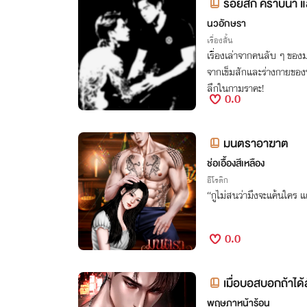
รอยสัก คราบน้ำ แ
นวอักษรา
เรื่องสั้น
เรื่องเล่าจากคนลับ ๆ ของมา
จากเข็มสักและร่างกายของพี่
ลึกในกามราคะ!
0.0
มนตราอาฆาต
ช่อเอื้องสีเหลือง
อีโรติก
“กูไม่สนว่ามึงจะแค้นใคร แต
0.0
เมื่อบอสบอกถ้าได้
พฤษภาหน้าร้อน