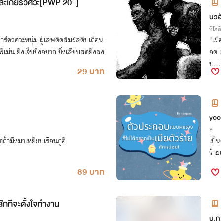
ละเกียร์วิศวะ[PWP 20+]
นวอ
อีโรต
ร์ควิศวะหนุ่ม ผู้เสพติดสัมผัสดิบเถื่อน
"เมื
เม่น ยิ่งเจ็บยิ่งอยาก ยิ่งเสียบสดยิ่งลง
อต 
บ...
29 บาท
กหน
yoo
Y
่ถ้ามึงมาเหยียบเรือนกูอี
เป็น
ร้าย
89 บาท
สักทีจะตั้งใจทำงาน
บ.ก