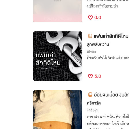
นที่โลกกำลังตามล่า
0.0
1 วัน 10 : 45 : 25
แฟนเก่าสักทีดีไหม
ลูกพลับหวาน
อีโรติก
ถ้าจะจิกหัวใช้ 'แฟนเก่า' ขนา
5.0
อ่อยจนเมื่อย งับสัก
ศรีดารัศ
รักวัยรุ่น
ดาราสาวอย่างฉัน หัวกะได
ยต้องมาคอยเอาใจเจ้าเด็กหน้า