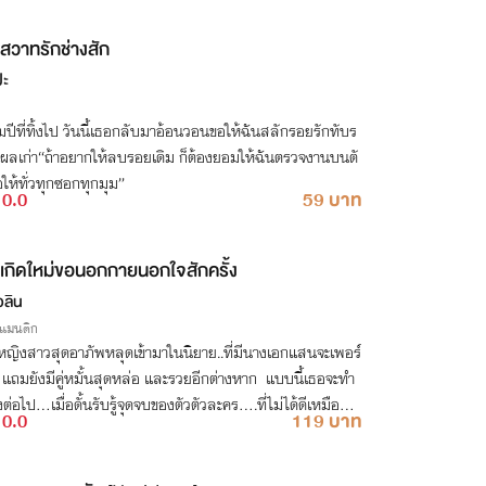
สวาทรักช่างสัก
ปะ
ปีที่ทิ้งไป วันนี้เธอกลับมาอ้อนวอนขอให้ฉันสลักรอยรักทับร
ผลเก่า“ถ้าอยากให้ลบรอยเดิม ก็ต้องยอมให้ฉันตรวจงานบนตั
ให้ทั่วทุกซอกทุกมุม”
0.0
59 บาท
เกิดใหม่ขอนอกกายนอกใจสักครั้ง
วลิน
รแมนติก
อหญิงสาวสุดอาภัพหลุดเข้ามาในนิยาย..ที่มีนางเอกแสนจะเพอร์
 แถมยังมีคู่หมั้นสุดหล่อ และรวยอีกต่างหาก แบบนี้เธอจะทำ
งต่อไป...เมื่อดั้นรับรู้จุดจบของตัวตัวละคร....ที่ไม่ได้ดีเหมือนใน
0.0
119 บาท
เรื่อง