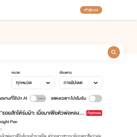
เข้าสู่ระบบ
หมวด
เรียงตาม
ทุกหมวด
การอัปเดต
ลงานที่ใช้ปก AI
แสดงเฉพาะโปรโมชัน
"รอยสักใต้ร่มผ้า: เมื่อมาเฟียตัวพ่อหลงยุ
Flashsale
เป็นสาว
night Pen
่า
เจ้าพ่อกาสิโนผู้กุมอำนาจมืด สู่ร่างสาวชาวนาผู้ถูกตราชื่อว่าอ่อ