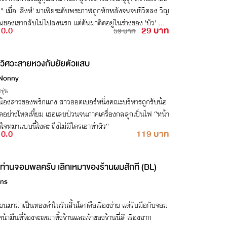
 เมื่อ 'สิงห์' มาเฟียระดับพระกาฬถูกหักหลังจนจบชีวิตลง วิญ
ของเขากลับไม่ไปลงนรก แต่ดันมาติดอยู่ในร่างของ 'บัว' หญิ
0.0
29 บาท
59 บาท
ขี้แพ้แห่งท
วิศวะสายหวงกับยัยตัวแสบ
Nonny
รุ่น
่อน้องสาวของพริกแกง สาวฮอตเบอร์หนึ่งคณะบริหารถูกรับน้อ
คอย่างโหดเหี้ยม เธอเลยป่วนจนภาคเครื่องกลลุกเป็นไฟ “หน้า
ใจหมาแบบนี้ไงคะ ถึงไม่มีใครเอาทำผัว“
0.0
119 บาท
ท่านจอมพลครับ เลิกเหมาของร้านผมสักที (BL)
ins
่ยนมาม่าเป็นทองคำในวันสิ้นโลกคือเรื่องง่าย แต่รับมือกับจอม
้ามึนที่จ้องจะเหมาทั้งร้านและเจ้าของร้านนี่สิ เรื่องยาก