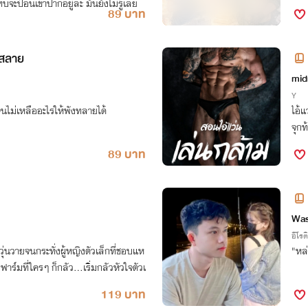
บจะป้อนเข้าปากอยู่ละ มันยังไม่รู้เลย
89 บาท
กสลาย
mid
Y
นไม่เหลืออะไรให้พังทลายได้
ไอ้แ
จุกท
89 บาท
Wa
อีโรต
ุ่นวายจนกระทั่งผู้หญิงตัวเล็กที่ชอบแห
"หล่
าร์มที่ใครๆ ก็กลัว…เริ่มกลัวหัวใจตัวเ
119 บาท