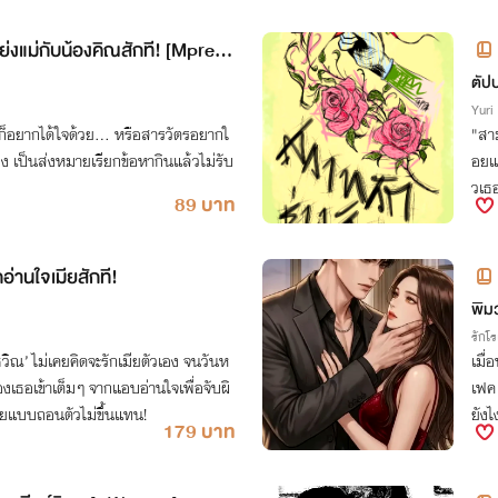
ย่งแม่กับน้องคิณสักที! [Mpreg]
ตัป
Yuri
มก็อยากได้ใจด้วย... หรือสารวัตรอยากใ
"สาม
ง เป็นส่งหมายเรียกข้อหากินแล้วไม่รับ
อยแ
วเธอ
89 บาท
อ่านใจเมียสักที!
พิม
รักโ
วิณ’ ไม่เคยคิดจะรักเมียตัวเอง จนวันห
เมื่
องเธอเข้าเต็มๆ จากแอบอ่านใจเพื่อจับผิ
เฟค
มียแบบถอนตัวไม่ขึ้นแทน!
ยังไ
179 บาท
เนื้อ