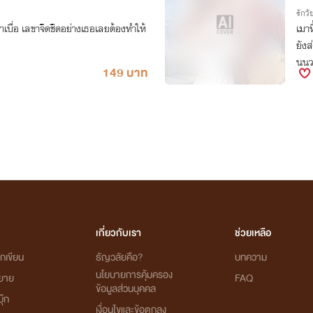
รักวัย
เบื่อ เลขาจืดชืดอย่างเธอเลยต้องทำให้
เมาห
ยังส
นนวล
149 บาท
นี่ย!
เกี่ยวกับเรา
ช่วยเหลือ
กเขียน
ธัญวลัยคือ?
บทความ
นโยบายการคุ้มครอง
ิยาย
FAQ
ข้อมูลส่วนบุคคล
ุ๊ก
เงื่อนไขและข้อตกลง