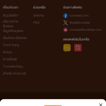
เกี่ยวกับเรา
ช่วยเหลือ
ช่องทางติดต่อ
ธัญวลัยคือ?
บทความ
tunwalai.com
นโยบายการ
FAQ
@webtunwalai
คุ้มครอง
tunwalai@ookbee.com
ข้อมูลส่วนบุคคล
เงื่อนไขและข้อตกลง
แพลตฟอร์มในเครือ
Third-Party
Notice
ดาวน์โหลด
Tunwalai Easy
(สำหรับ Android)
ข้อความที่ท่านได้อ่านจากเว็บไซต์นี้เกิดจากการเขียนโดยสาธารณชนและเผยแพร่โดยอัตโนมัติ ผู้ดูแล