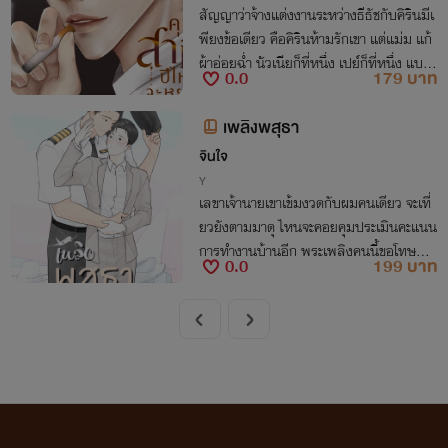
สัญญาว่าจ้างแต่งงานระหว่างธีธัชกับคิรินมีเ
พียงข้อเดียว คือคิรินห้ามรักเขา แต่แม่ม แก้
ผ้าอ่อยฉ่ำ นัวเนียก็ที่หนึ่ง เปย์ก็ที่หนึ่ง แบบ
0.0
179 บาท
นี้แล้ว...ใครสงสารคิรินบ้าง!!!
เพลิงพสุธา
จินใจ
Y
เลขาเจ้านายเขาเข้มงวดกับผมคนเดียว จะเที่
ยวยังตามมาดุ ไหนจะคอยคุมประเมินคะแนน
การทำงานบ้านอีก พระเพลิงคนนี้ขอโทษก็ได้
0.0
199 บาท
ที่ตัดหญ้าไม่เก่ง ดูแลสวนไม่ดี แต่คะแนนเรื่อ
งบนเตียงไม่เคยต่ำกว่าคะแนนเต็มก็แล้วกัน