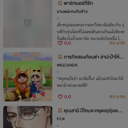
พาร์ทเนอร์ที่รัก
นามแฝง คนกินข้าว
Y
เด็กหนุ่มสองคนจากมหาวิทยาลัยเดียวกัน รุ่
นพี่กับรุ่นน้องที่ไม่เคยเดินสวนกันแม้เพียงค
รั้งเดียวในรั้วมหา’ลัย จนกระทั่งวันหนึ่ง โลก
0.0
89 บาท
หมุนพาพวกเขากลับมาเจอกันอีกครั้ง…ในฐ
านะนักแสดง สำหรับคนหนึ่ง นี่คือการพบกั
ภารกิจสองก้อนซ่า ล่าปะป๋าให้มัม
นครั้งแรก แต่สำหรับอีกคน เขาไม่เคยลืมเสี
หมี Mission of Cheeky Dough's
INGCHADA
ยงร้องเพลงของรุ่นน้องคนนั้นเลย
[MPREG]
Y
"หยุดนะป๊ะป๋า ยกมือจึ้น!! แย๊วฉ่งหัวใจมาให้
หม่าม้าพ่กเยาซะดีดี"
0.0
89 บาท
คุณสามี ปีไหนจะหยุดอ(ร่)อยครั
บ! (อ่านฟรี)
PJ.K
Y