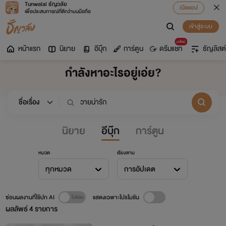
Tunwalai ธัญวลัย
เปิดแอป
เพื่อประสบการณ์ที่ดีกว่าบนมือถือ
เข้าสู่ระบบ
มาใหม่
หน้าแรก
นิยาย
อีบุ๊ก
การ์ตูน
ดรีมแชท
ธัญลิสต์
กำลังหาอะไรอยู่เอ่ย?
นิยาย
อีบุ๊ก
การ์ตูน
หมวด
เรียงตาม
ทุกหมวด
การอัปเดต
ซ่อนผลงานที่ใช้ปก AI
แสดงเฉพาะโปรโมชัน
ผลลัพธ์
4
รายการ