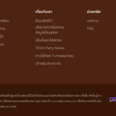
เกี่ยวกับเรา
ช่วยเหลือ
กเขียน
ธัญวลัยคือ?
บทความ
นโยบายการคุ้มครอง
ิยาย
FAQ
ข้อมูลส่วนบุคคล
ุ๊ก
เงื่อนไขและข้อตกลง
นุน
Third-Party Notice
ดาวน์โหลด Tunwalai Easy
(สำหรับ Android)
มัติ ผู้ดูแลเว็บไซต์แห่งนี้ไม่ได้เห็นด้วยและไม่ขอรับผิดชอบต่อข้อความใดๆ ทั้งสิ้น ดังนั้นผู้อ่าน
ที่ขัดต่อกฎหมายและศีลธรรม กรุณาแจ้งมาที่ tunwalai@ookbee.com เพื่อทีมงานจะได้ดำเนิน
่มเติม) พ.ศ.2558