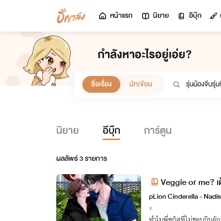
หน้าแรก
นิยาย
อีบุ๊ก
กำลังหาอะไรอยู่เอ่ย?
ชื่อเรื่อง
นักเขียน
นิยาย
อีบุ๊ก
การ์ตูน
ผลลัพธ์
3
รายการ
Veggie or me? เด
pLion Cinderella - Nadis
Y
ทำไมพี่ซูกัสที่ไม่ชอบกินผ