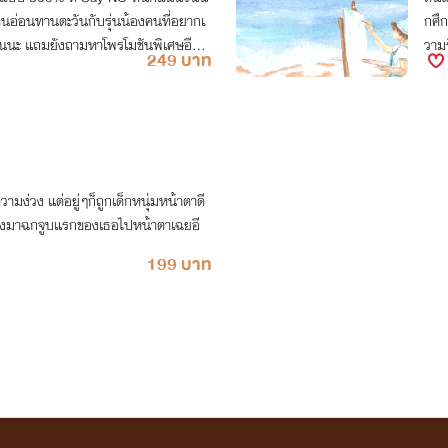
งต้นอ่อนทานตะวันกับรุ่นน้องคนที่อยากเ
กศึก
ันนะ แถมยังถามหาโพรโมชันพิเศษอีก
วามร
249 บาท
งละ
ามง่วง แต่อยู่ๆก็ถูกเด็กหนุ่มหน้าตาดี
ังมาฉกจูบแรกของเธอไปหน้าตาเฉยอี
199 บาท