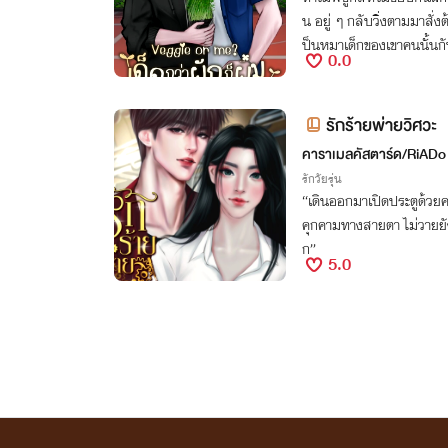
น อยู่ ๆ กลับวิ่งตามมาสั่
ป็นหมาเด็กของเขาคนนั้นก
0.0
นี่มันอะไรกัน!?
รักร้ายพ่ายวิศวะ
คาราเมลคัสตาร์ด/RiADo
รักวัยรุ่น
“เดินออกมาเปิดประตูด้วยคว
คุกคามทางสายตา ไม่วายย
ก”
5.0