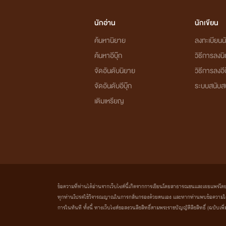
นักอ่าน
นักเขียน
ค้นหานิยาย
ลงทะเบียนนั
ค้นหาอีบุ๊ก
วิธีการลงน
จัดอันดับนิยาย
วิธีการลงอีบ
จัดอันดับอีบุ๊ก
ระบบสนับส
เติมเหรียญ
ข้อความที่ท่านได้อ่านจากเว็บไซต์นี้เกิดจากการเขียนโดยสาธารณชนและเผยแพร่โดยอัตโน
ทุกท่านโปรดใช้วิจารณญาณในการกลั่นกรองด้วยตนเอง และหากท่านพบข้อความใดๆ 
การในทันที ทั้งนี้ ทางเว็บไซต์ขอสงวนลิขสิทธิ์ตามพระราชบัญญัติลิขสิทธิ์ (ฉบับเพิ