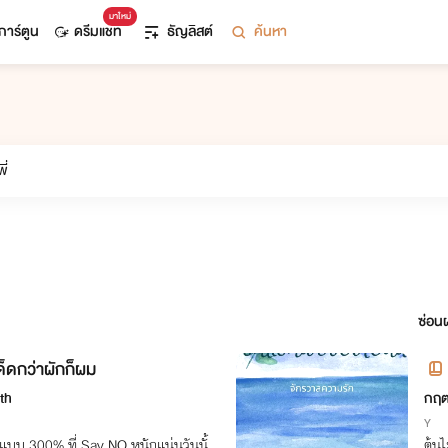
มาใหม่
การ์ตูน
ดรีมแชท
ธัญลิสต์
ค้นหา
ซ่อนผ
็ดกว่าผักก็ผม
th
กฤต
Y
ักแบบ 300% ที่ Say NO หนักแน่นวันนั้
ต้นไ