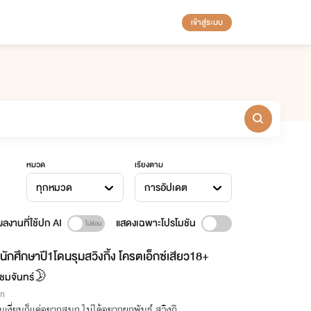
เข้าสู่ระบบ
หมวด
เรียงตาม
ทุกหมวด
การอัปเดต
ลงานที่ใช้ปก AI
แสดงเฉพาะโปรโมชัน
นักศึกษาปี1โดนรุมสวิงกิ้ง โครตเอ็กซ์เสียว18+
ชมจันทร์🌛
ิก
หวานเงี่ยนก็แค่อยากสนุก ไม่ได้อยากผูกพันธ์ สวิงกิ