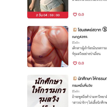
0.0
2 วัน 04 : 58 : 59
โฮมสเตย์สวาท 🔞
ณภฏ4289.
อีโรติก
เด็กสาวผู้เร้าร้อนในร
จ์รุมสวิงอย่างป่าเถื่อน
0.0
กรมหมื่นหื่นวัย
อีโรติก
ถ้าจะพูดถึงคำว่ามหาวิทยาล
าสาวน่ารักๆ ใส่เสื้อนักศึ