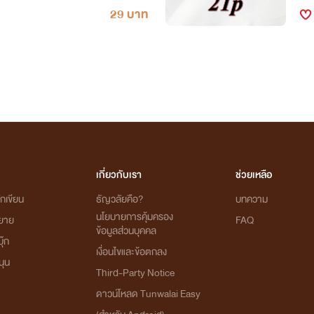
29 บาท
เกี่ยวกับเรา
ช่วยเหลือ
กเขียน
ธัญวลัยคือ?
บทความ
นโยบายการคุ้มครอง
ิยาย
FAQ
ข้อมูลส่วนบุคคล
ุ๊ก
เงื่อนไขและข้อตกลง
นุน
Third-Party Notice
ดาวน์โหลด Tunwalai Easy