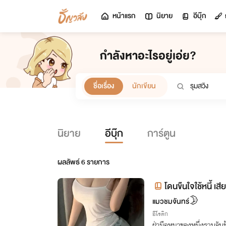
หน้าแรก
นิยาย
อีบุ๊ก
กำลังหาอะไรอยู่เอ่ย?
ชื่อเรื่อง
นักเขียน
นิยาย
อีบุ๊ก
การ์ตูน
ผลลัพธ์
6
รายการ
โดนขืนใจใช้หนี้ เส
แมวชมจันทร์🌛
อีโรติก
ฝ่ามือหนาของหนึ่งรวบจับข