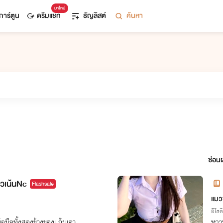
มาใหม่
การ์ตูน
ดรีมแชท
ธัญลิสต์
ค้นหา
ซ่อนผ
ียวเน้นNc
Flashsale
แมว
อีโรต
้อมือทั้งสองข้างของแก้มเอา