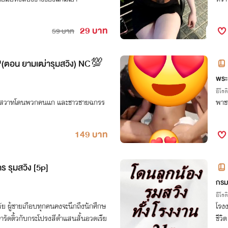
29 บาท
59 บาท
(ตอน ยามเฒ่ารุมสวิง) NC💯
พระ
อีโรต
สกามสวาทโดนพวกคนแก และชาวชายฉกรร
พาชา
149 บาท
นักศึกษา ให้กรรมกร รุมสวิง [5p]
กรมห
อีโรต
ัย ผู้ชายเกือบทุกคนคงจะนึกถึงนักศึกษ
โรงง
กษารัดติ้วกับกระโปรงสีดำแสนสั้นอวดเรีย
ชีวิ