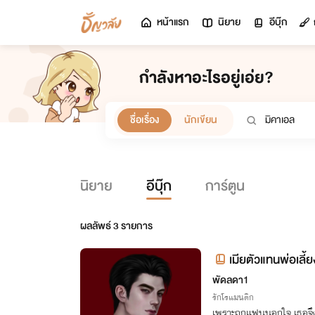
หน้าแรก
นิยาย
อีบุ๊ก
กำลังหาอะไรอยู่เอ่ย?
ชื่อเรื่อง
นักเขียน
นิยาย
อีบุ๊ก
การ์ตูน
ผลลัพธ์
3
รายการ
เมียตัวแทนพ่อเลี้ยง
พัดลดา1
รักโรแมนติก
เพราะถูกแฟนนอกใจ เธอจึง