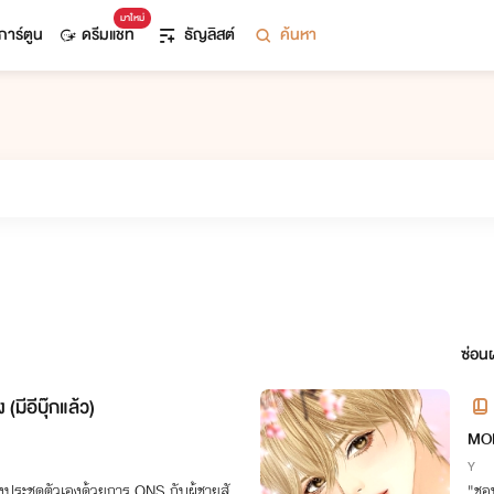
มาใหม่
การ์ตูน
ดรีมแชท
ธัญลิสต์
ค้นหา
ซ่อนผ
 (มีอีบุ๊กแล้ว)
MON
Y
ประชดตัวเองด้วยการ ONS กับผู้ชายสั
"ชอบ