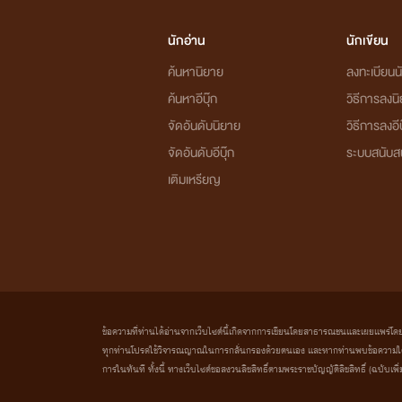
นักอ่าน
นักเขียน
ค้นหานิยาย
ลงทะเบียนนั
ค้นหาอีบุ๊ก
วิธีการลงน
จัดอันดับนิยาย
วิธีการลงอีบ
จัดอันดับอีบุ๊ก
ระบบสนับส
เติมเหรียญ
ข้อความที่ท่านได้อ่านจากเว็บไซต์นี้เกิดจากการเขียนโดยสาธารณชนและเผยแพร่โดยอัตโน
ทุกท่านโปรดใช้วิจารณญาณในการกลั่นกรองด้วยตนเอง และหากท่านพบข้อความใดๆ 
การในทันที ทั้งนี้ ทางเว็บไซต์ขอสงวนลิขสิทธิ์ตามพระราชบัญญัติลิขสิทธิ์ (ฉบับเพิ