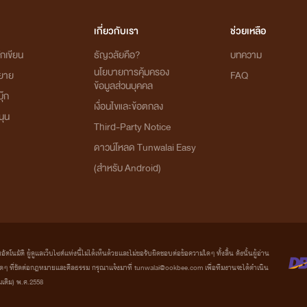
เกี่ยวกับเรา
ช่วยเหลือ
กเขียน
ธัญวลัยคือ?
บทความ
นโยบายการคุ้มครอง
ิยาย
FAQ
ข้อมูลส่วนบุคคล
ุ๊ก
เงื่อนไขและข้อตกลง
นุน
Third-Party Notice
ดาวน์โหลด Tunwalai Easy
(สำหรับ Android)
มัติ ผู้ดูแลเว็บไซต์แห่งนี้ไม่ได้เห็นด้วยและไม่ขอรับผิดชอบต่อข้อความใดๆ ทั้งสิ้น ดังนั้นผู้อ่าน
ที่ขัดต่อกฎหมายและศีลธรรม กรุณาแจ้งมาที่ tunwalai@ookbee.com เพื่อทีมงานจะได้ดำเนิน
่มเติม) พ.ศ.2558