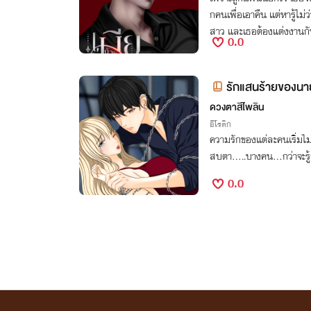
กคนเพื่อเอาคืน แต่หารู้ไม่
สาว และเธอต้องแต่งงานกั
0.0
รักแสนร้ายของนายแสนเ
my Miss Jaoying)
ดวงตาสีไพลิน
อีโรติก
ความรักของแต่ละคนเริ่มไม่พร้อมกันหรอก
สบตา.....บางคน...กว่าจะรู
0.0