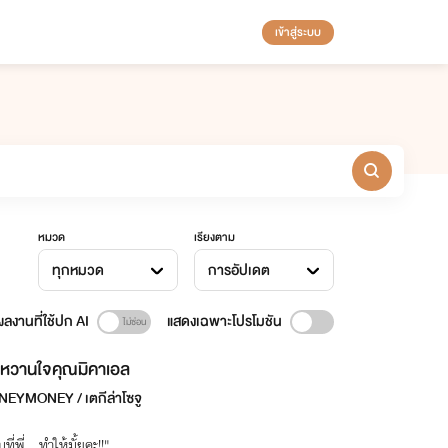
เข้าสู่ระบบ
หมวด
เรียงตาม
ทุกหมวด
การอัปเดต
ลงานที่ใช้ปก AI
แสดงเฉพาะโปรโมชัน
หวานใจคุณมิคาเอล
EYMONEY / เตกีล่าโซจู
ที่พี่...ทำให้มั้ยคะ!!"