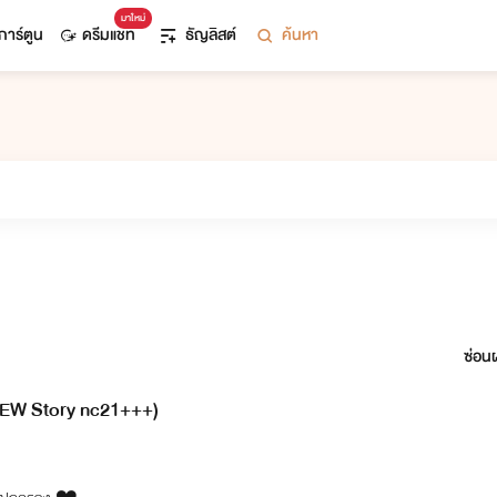
มาใหม่
การ์ตูน
ดรีมแชท
ธัญลิสต์
ค้นหา
ซ่อนผ
NEW Story nc21+++)