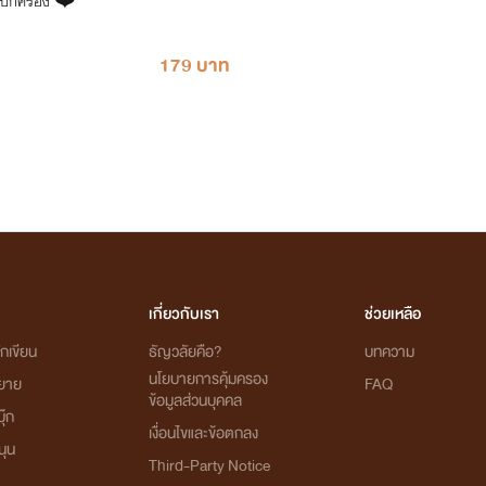
ผู้ปกครอง ❤️
179 บาท
เกี่ยวกับเรา
ช่วยเหลือ
กเขียน
ธัญวลัยคือ?
บทความ
นโยบายการคุ้มครอง
ิยาย
FAQ
ข้อมูลส่วนบุคคล
ุ๊ก
เงื่อนไขและข้อตกลง
นุน
Third-Party Notice