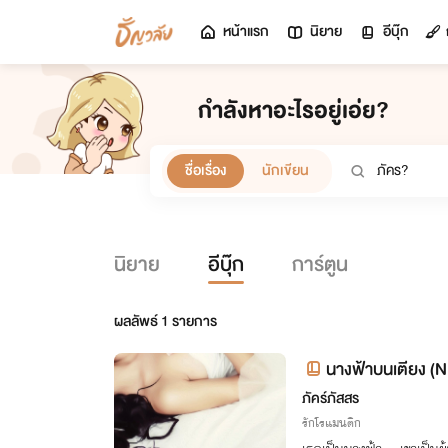
หน้าแรก
นิยาย
อีบุ๊ก
กำลังหาอะไรอยู่เอ่ย?
ชื่อเรื่อง
นักเขียน
นิยาย
อีบุ๊ก
การ์ตูน
ผลลัพธ์
1
รายการ
นางฟ้าบนเตียง (
ภัคร์ภัสสร
รักโรแมนติก