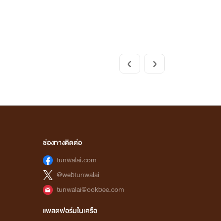
ช่องทางติดต่อ
tunwalai.com
@webtunwalai
tunwalai@ookbee.com
แพลตฟอร์มในเครือ