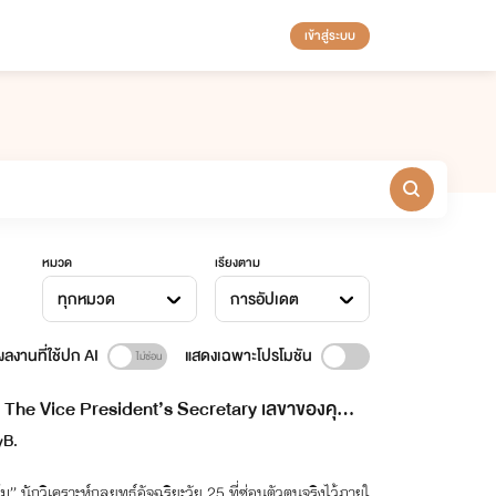
เข้าสู่ระบบ
หมวด
เรียงตาม
ทุกหมวด
การอัปเดต
ลงานที่ใช้ปก AI
แสดงเฉพาะโปรโมชัน
The Vice President’s Secretary เลขาของคุณค
ส
yB.
ม” นักวิเคราะห์กลยุทธ์อัจฉริยะวัย 25 ที่ซ่อนตัวตนจริงไว้ภายใ