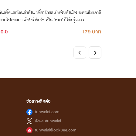
ันครั้งแรกโดนด่าเป็น ‘เหี้ย’ โกรธเป็นฟืนเป็นไฟ จะตามไปเอาคื
มไปตามมา เอ้า! น่ารักจัง เป็น ‘หมา’ ก็ได้บรู๊วววว
0.0
179 บาท
ช่องทางติดต่อ
tunwalai.com
@webtunwalai
tunwalai@ookbee.com