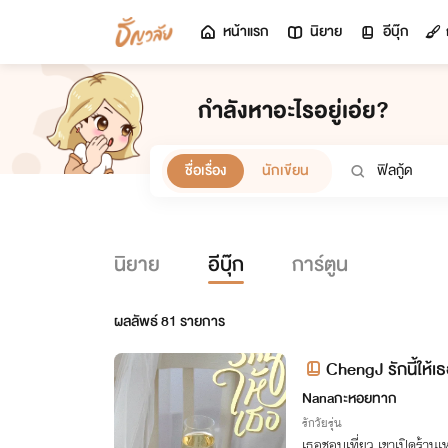
หน้าแรก
นิยาย
อีบุ๊ก
กำลังหาอะไรอยู่เอ่ย?
ชื่อเรื่อง
นักเขียน
นิยาย
อีบุ๊ก
การ์ตูน
ผลลัพธ์
81
รายการ
ChengJ รักนี้ให้เธอ
Nanaกะหอยทาก
รักวัยรุ่น
เธอชอบเที่ยว เขาเปิดร้านเห