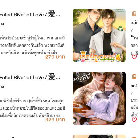
ก (Fated River of Love / 爱情
ers
กลิ่
ma
)
Y
้าวพ้นวัยมัธยมเข้าสู่วัยผู้ใหญ่ พวกเขากลั
❝เห
อาชีพที่แตกต่างกันแล้ว พวกเขายังต้
กลาย
่างกันด้วย แล้วทั้งคู่จะทำอย่างไร
บ 'ด
279 บาท
งงาน
ก (Fated River of Love / 爱情
no1
ma
Y
ปากบ
พิชิตใจธีร์ธารา (เจิ้งอี้ซี) หนุ่มไทยสุด
นวัน สั่ง
ฟน แถมเป้าหมายในชีวิตของเขาและเธอยั
อไง
่างไรเพื่อถักทอความสัมพันธ์ข้ามประเท
329 บาท