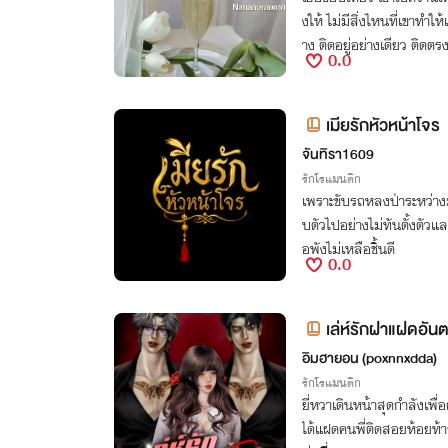
งให้ ไม่มีสิ่งไหนที่เขาทำให้เธอไม่ได้ เขาสามารถทำให้เธอได้ทุกอย่
าง ติดอยู่อย่างเดียว ติดตรง
0.0
เมียรักหัวหน้าโจร
จันทิรา1609
รักโรแมนติก
เพราะขับรถหลงป่าระหว่างม
บตัวไปอย่างไม่ทันตั้งตัว
อพังไม่เหลือชิ้นดี
0.0
เล่ห์รักฝาแฝดอัน
อิมฮายอน (poxnnxdda)
รักโรแมนติก
ยี่หวาเดินหน้าสุดกำลังเพื่
ได้แฝดคนพี่ติดสอยห้อยท้