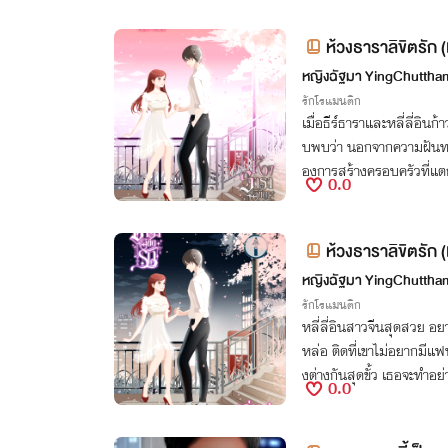
ห้วงธาราลิขิตรั
หญิงฉัฐมา YingChuttha
命河) เล่ม 2 (เล่มจบ
รักโรแมนติก
เมื่อธีร์ธาราและหลี่ลี่อินก
บพบว่า นอกจากความฝันทาง
องการสร้างครอบครัวที่แตกต
0.0
ห้วงธาราลิขิตรั
หญิงฉัฐมา YingChuttha
命河) เล่ม 1
รักโรแมนติก
หลี่ลี่อินสาวจีนสุดสวย อยาก
หล่อ ติดที่เขาไม่อยากมีแ
งต่างกันสุดขั้ว เธอจะทำอย
0.0
ศ