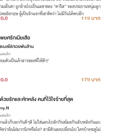
วามเย็นชา ถูกย้ายไปเป็นเลขาของ “คาริส” รองประธานหนุ่มลูก
งไทยอังกฤษ ผู้เป็นรักแรกที่เขาคิดว่า ไม่มีวันได้พบอีก
0.0
119 บาท
พยศรักเมียเสือ
์ชเมลโล่/รวยพันล้าน
รแมนติก
ียมตัวเป็นเจ้าสาวของพี่ให้ดีๆ"
0.0
179 บาท
ด้วยรักและหักหลัง คนที่ไว้ใจร้ายที่สุด
ny.N
รแมนติก
รักแล้วก็บอกกันดีๆสิ ไม่ใช่แอบไปลักกินขโมยกินลับหลังกันแบ
 คิดว่าฉันโง่มากนักหรือไง? สามีตัวเองเปลี่ยนไป ใครบ้างจะดูไม่