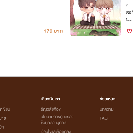
Y
เจอก
น…ตา
179 บาท
เกี่ยวกับเรา
ช่วยเหลือ
กเขียน
ธัญวลัยคือ?
บทความ
นโยบายการคุ้มครอง
ิยาย
FAQ
ข้อมูลส่วนบุคคล
ุ๊ก
เงื่อนไขและข้อตกลง