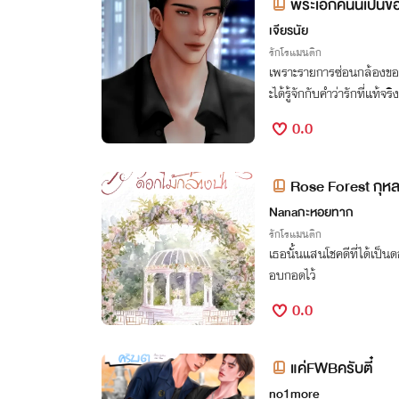
พระเอกคนนี้เป็นข
เจียรนัย
รักโรแมนติก
เพราะรายการซ่อนกล้องของ
ะได้รู้จักกับคำว่ารักที่แท้จร
0.0
Rose Forest กุห
Nanaกะหอยทาก
รักโรแมนติก
เธอนั้นแสนโชคดีที่ได้เป็นด
อบกอดไว้
0.0
แค่FWBครับตี๋
no1more