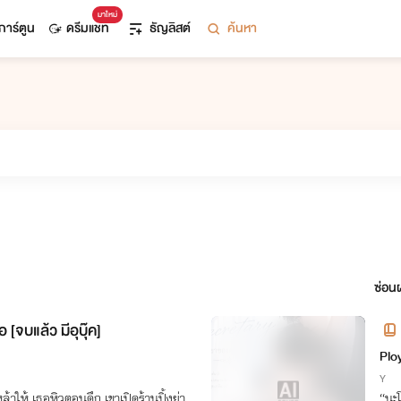
มาใหม่
การ์ตูน
ดรีมแชท
ธัญลิสต์
ค้นหา
ซ่อนผ
 [จบแล้ว มีอุบุ๊ค]
าริ
Plo
Y
ล้าให้ เธอหิวตอนดึก เขาเปิดร้านปิ้งย่า
“นะโ