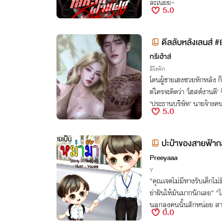
ล่ะเนี่ยย~
5.0
ดีลลับหลังเลนส์ #
ทรีเฮ้าส์
อีโรติก
โดนผู้ชายเฮงซวยหักหลัง ก
ต่ใครจะคิดว่า 'โฮสต์งานดี'
'ประธานบริษัท' นายจ้างคนใ
5.0
มีโอกาส!
ปะปําของสายฟ้ากล
Preeyaaa
Y
"คุณเจตไม่มีทางรับเด็กไม
ย่าฝันให้มันมากนักเลย" "ไม
นลูกลุงคนนั้นสักหน่อย ส
0.0