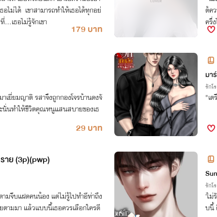
ต้ค
ที่...เธอไม่รู้จักเขา
ครึ่
179 บาท
มาร
รักโ
าเยี่ยมญาติ รสาจึงถูกกองโจรบ้านดงจั
"เตร
และนั่นทำให้ชีวิตคุณหนูแสนสบายของเธ
29 บาท
ตราย (3p)(pwp)
Sun
รักโ
อตามจีบแฝดคนน้อง แต่ไม่รู้ไปทำอีท่าถึง
‘ไม่
ายตามมา แล้วแบบนี้เธอควรเลือกใครดี
บนี้