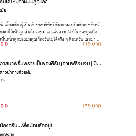
รับได้ไหมถ้าผมมีลูกแล้ว
รนัย
่อเลี้ยงเดี่ยวผู้เป็นเจ้าของบริษัทที่ดันตกหลุมรักเด็กต่างจังหวั
ยงแค่ได้เห็นรูปถ่ายในเรซูเม่ แต่แล้วความรักก็ต้องสะดุดเมื่อ...
เห็นหน้าลูกของผมคุณก็คงรับไม่ได้จริง ๆ สินะครับ เลยมาขอ
0.0
119 บาท
อก"
วาสนาพริ้มพรายเป็นของคีรัน [อ่านฟรีจนจบ | มี E
ook]
ดาวนำทางด้วยฝน
รุ่น
0.0
179 บาท
น้องครับ...พี่ตะโกนรักอยู่!
enSorin