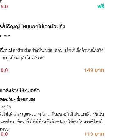
’
5.0
ฟรี
พี่ปริญญ์ ไหนบอกไม่เอาผัวฝรั่ง
more
ินี้จะไม่เอาผัวฝรั่งอย่างนั้นเหรอ เฮอะ! แล้วไอ้เด็กอ้วนหน้าฝรั่ง
ิ่งตามตูดต้อยๆมันใครกันวะ”
0.0
149 บาท
แกล้งร้ายให้หมอรัก
แสงตะวัน/เซี่ยหยางชิง
รแมนติก
รับไม่ได้ รำคาญแพรมากนัก... ก็ถอนหมั้นกันไปเลยสิ!""ฝันไป
แพรไหม! คิดว่ายั่วให้พี่หึงแล้วพี่จะปล่อยให้เธอไปแรดที่ไหนไ
กเหรอ"
0.0
119 บาท