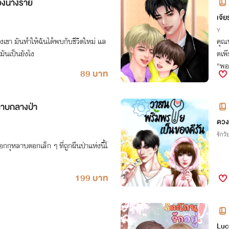
องนางร้าย
เจีย
Y
เขา มันทำให้ฉันได้พบกับชีวิตใหม่ แล
คุณพ
ิงมันเป็นยังไง
ดเพี
"พอ
89 บาท
ลาอ
ลาบกลางป่า
-B
ดวง
รักวัย
อกกุหลาบดอกเล็ก ๆ ที่ถูกผืนป่าแห่งนี้โ
199 บาท
Luc