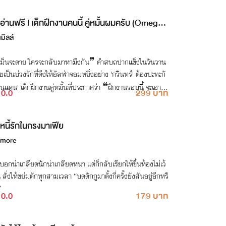
อ่านฟรี l เด็กฝึกงานคนนี้ คู่หมั้นผมครับ (Omegav
e)
นมิลล์
ม็นจะตาย ใครจะกลับมาหามึงกัน❞ คำสบถปากแข็งในวันวาน
เป็นบ่วงรักที่ดึงให้อัลฟ่าจอมหยิ่งอย่าง 'กวินทร์' ต้องปะทะกั
ินแดน' เด็กฝึกงานคู่หมั้นที่ประกาศว่า ❝ฝึกงานรอบนี้ จะเอาทั้
0.0
299 บาท
เอาทั้งผัว❞
หนี้รักในกรงมาเฟีย
more
อกน่าเกลียดนักน่าเกลียดหนา แต่ก็กลับเรียกให้ขึ้นห้องไม่เว้
ให้ขย่มตักทุกสามเวลา “บดตักกูมาตั้งกี่ครั้งยังสั่นอยู่อีกหรื
”
0.0
179 บาท