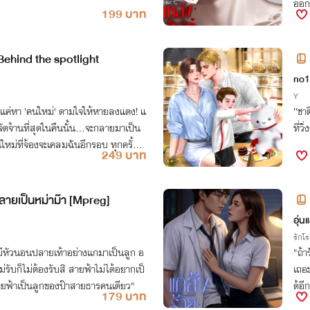
ออก!
199 บาท
Behind the spotlight
no1
Y
็แค่หา 'คนใหม่' ดามใจให้หายลงแดง! แ
“ชาต
 จัดจ้านที่สุดในคืนนั้น...จะกลายมาเป็น
ที่ว
หม่ที่จ้องจะเคลมฉันอีกรอบ ทุกครั้งที่
249 บาท
ายเป็นหม่าม๊า [Mpreg]
อุ่น
รักโ
่มีหัวนอนปลายเท้าอย่างแกมาเป็นลูก อ
"ถ้า
่รับก็ไม่ต้องรับสิ สายฟ้าไม่ได้อยากเป็
เถอะ
ายฟ้าเป็นลูกของป๊าสายธารคนเดียว"
ด้อี
179 บาท