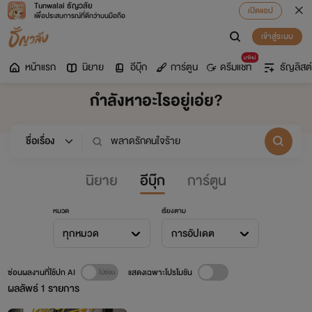
Tunwalai ธัญวลัย
เปิดแอป
เพื่อประสบการณ์ที่ดีกว่าบนมือถือ
เข้าสู่ระบบ
มาใหม่
หน้าแรก
นิยาย
อีบุ๊ก
การ์ตูน
ดรีมแชท
ธัญลิสต์
กำลังหาอะไรอยู่เอ่ย?
นิยาย
อีบุ๊ก
การ์ตูน
หมวด
เรียงตาม
ทุกหมวด
การอัปเดต
ซ่อนผลงานที่ใช้ปก AI
แสดงเฉพาะโปรโมชัน
ผลลัพธ์
1
รายการ