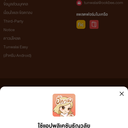
tunwalai@ookbee.com
ข้อมูลส่วนบุคคล
เงื่อนไขและข้อตกลง
แพลตฟอร์มในเครือ
Third-Party
Notice
ดาวน์โหลด
Tunwalai Easy
(สำหรับ Android)
ข้อความที่ท่านได้อ่านจากเว็บไซต์นี้เกิดจากการเขียนโดยสาธารณชนและเผยแพร่โดยอัตโนมัติ ผู้ดูแล
เว็บไซต์แห่งนี้ไม่ได้เห็นด้วยและไม่ขอรับผิดชอบต่อข้อความใดๆ ทั้งสิ้น ดังนั้นผู้อ่านทุกท่านโปรดใช้
วิจารณญาณในการกลั่นกรองด้วยตนเอง และหากท่านพบข้อความใดๆ ที่ขัดต่อกฎหมายและศีลธรรม
กรุณาแจ้งมาที่ tunwalai@ookbee.com เพื่อทีมงานจะได้ดำเนินการในทันที ทั้งนี้ ทางเว็บไซต์ขอสงวน
ลิขสิทธิ์ตามพระราชบัญญัติลิขสิทธิ์ (ฉบับเพิ่มเติม) พ.ศ.2558
ใช้แอปพลิเคชันธัญวลัย