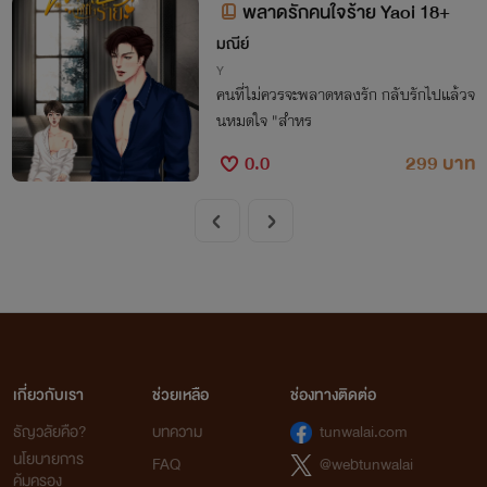
พลาดรักคนใจร้าย Yaoi 18+
มณีย์
Y
คนที่ไม่ควรจะพลาดหลงรัก กลับรักไปแล้วจ
นหมดใจ "สำหร
0.0
299 บาท
เกี่ยวกับเรา
ช่วยเหลือ
ช่องทางติดต่อ
ธัญวลัยคือ?
บทความ
tunwalai.com
นโยบายการ
FAQ
@webtunwalai
คุ้มครอง