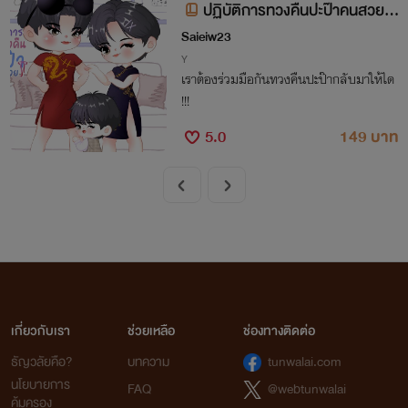
ปฏิบัติการทวงคืนปะป๊าคนสวย
[Mpreg]
Saieiw23
Y
เราต้องร่วมมือกันทวงคืนปะป๊ากลับมาให้ได
้!!!
5.0
149 บาท
เกี่ยวกับเรา
ช่วยเหลือ
ช่องทางติดต่อ
ธัญวลัยคือ?
บทความ
tunwalai.com
นโยบายการ
FAQ
@webtunwalai
คุ้มครอง