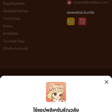
tunwalai@ookbee.com
ข้อมูลส่วนบุคคล
เงื่อนไขและข้อตกลง
แพลตฟอร์มในเครือ
Third-Party
Notice
ดาวน์โหลด
Tunwalai Easy
(สำหรับ Android)
ข้อความที่ท่านได้อ่านจากเว็บไซต์นี้เกิดจากการเขียนโดยสาธารณชนและเผยแพร่โดยอัตโนมัติ ผู้ดูแล
เว็บไซต์แห่งนี้ไม่ได้เห็นด้วยและไม่ขอรับผิดชอบต่อข้อความใดๆ ทั้งสิ้น ดังนั้นผู้อ่านทุกท่านโปรดใช้
วิจารณญาณในการกลั่นกรองด้วยตนเอง และหากท่านพบข้อความใดๆ ที่ขัดต่อกฎหมายและศีลธรรม
กรุณาแจ้งมาที่ tunwalai@ookbee.com เพื่อทีมงานจะได้ดำเนินการในทันที ทั้งนี้ ทางเว็บไซต์ขอสงวน
ลิขสิทธิ์ตามพระราชบัญญัติลิขสิทธิ์ (ฉบับเพิ่มเติม) พ.ศ.2558
ใช้แอปพลิเคชันธัญวลัย