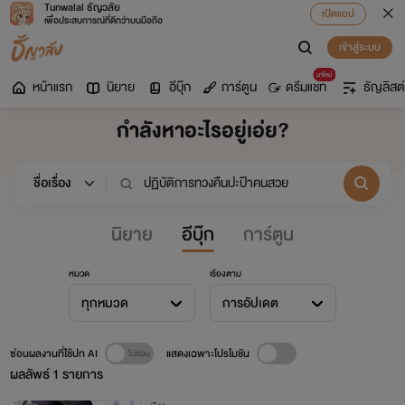
Tunwalai ธัญวลัย
เปิดแอป
เพื่อประสบการณ์ที่ดีกว่าบนมือถือ
เข้าสู่ระบบ
มาใหม่
หน้าแรก
นิยาย
อีบุ๊ก
การ์ตูน
ดรีมแชท
ธัญลิสต์
กำลังหาอะไรอยู่เอ่ย?
นิยาย
อีบุ๊ก
การ์ตูน
หมวด
เรียงตาม
ทุกหมวด
การอัปเดต
ซ่อนผลงานที่ใช้ปก AI
แสดงเฉพาะโปรโมชัน
ผลลัพธ์
1
รายการ