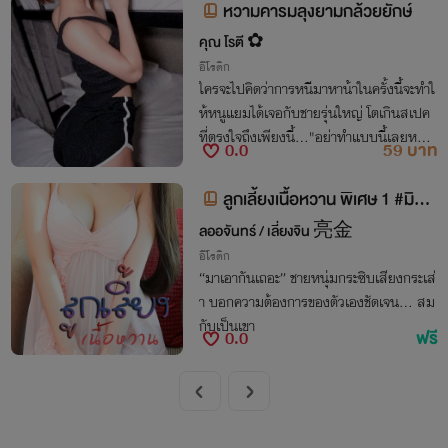
หวามคารมลุงยามกล้วยยักษ์
คุณ โรตี ✿
อีโรติก
ใครจะไปคิดว่าการหนีมาหาน้าในครั้งนี้จะทำใ
ห้หนูแยมได้เจอกับชายรุ่นใหญ่ โตเกินสเปค
ที่ตรงใจถึงเพียงนี้..."อย่าทำแบบนี้เลยหนู"
0.0
59 บาท
"ซู่ววลุงยามก็ออกจะชอบ เรื่องนี้เรามาปิดเป็
นความลับกันดีกว่าค่ะ"
ลูกเลี้ยงเนื้อหวาน พิเศษ 1 #มิติใ
หม่ของความรัก NC25+
ลออจันทร์ / เลี่ยงจิน 亮金
อีโรติก
“มาเอากันเถอะ” ชายหนุ่มกระซิบเสียงกระเส่
า บอกความต้องการของตัวเองชัดเจน... สม
กับเป็นเขา
0.0
ฟรี