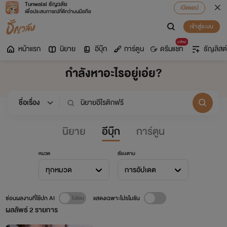
Tunwalai ธัญวลัย
เปิดแอป
เพื่อประสบการณ์ที่ดีกว่าบนมือถือ
เข้าสู่ระบบ
มาใหม่
หน้าแรก
นิยาย
อีบุ๊ก
การ์ตูน
ดรีมแชท
ธัญลิสต์
กำลังหาอะไรอยู่เอ่ย?
นิยาย
อีบุ๊ก
การ์ตูน
หมวด
เรียงตาม
ทุกหมวด
การอัปเดต
ซ่อนผลงานที่ใช้ปก AI
แสดงเฉพาะโปรโมชัน
ผลลัพธ์
2
รายการ