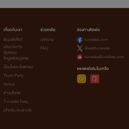
เกี่ยวกับเรา
ช่วยเหลือ
ช่องทางติดต่อ
ธัญวลัยคือ?
บทความ
tunwalai.com
นโยบายการ
FAQ
@webtunwalai
คุ้มครอง
tunwalai@ookbee.com
ข้อมูลส่วนบุคคล
เงื่อนไขและข้อตกลง
แพลตฟอร์มในเครือ
Third-Party
Notice
ดาวน์โหลด
Tunwalai Easy
(สำหรับ Android)