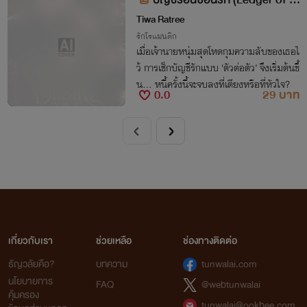
esire)
Tiwa Ratree
รักโรแมนติก
เมื่อเจ้านายหนุ่มสุดโหดกุมความลับของเธอไ
ว้ การเช็กบัญชีรักแบบ ‘ตัวต่อตัว’ จึงเริ่มต้นขึ้
น... หนี้ครั้งนี้จะจบลงที่เตียงหรือที่หัวใจ?
0.0
29 บาท
เกี่ยวกับเรา
ช่วยเหลือ
ช่องทางติดต่อ
ธัญวลัยคือ?
บทความ
tunwalai.com
นโยบายการ
FAQ
@webtunwalai
คุ้มครอง
tunwalai@ookbee.com