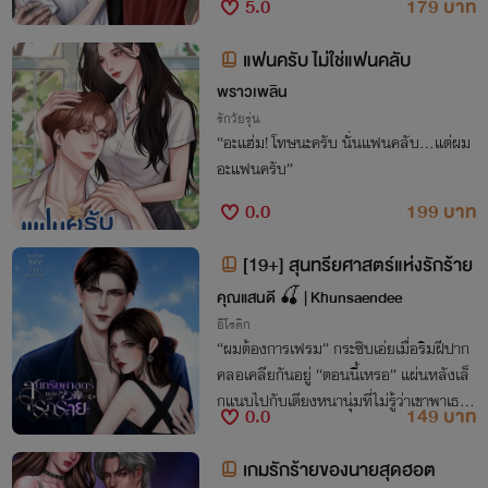
5.0
179 บาท
แฟนครับ ไม่ใช่แฟนคลับ
พราวเพลิน
รักวัยรุ่น
“อะแฮ่ม! โทษนะครับ นั่นแฟนคลับ…แต่ผม
อะแฟนครับ”
0.0
199 บาท
[19+] สุนทรียศาสตร์แห่งรักร้าย
คุณแสนดี 🍒 | Khunsaendee
อีโรติก
“ผมต้องการเฟรม” กระซิบเอ่ยเมื่อริมฝีปาก
คลอเคลียกันอยู่ “ตอนนี้เหรอ” แผ่นหลังเล็
กแนบไปกับเตียงหนานุ่มที่ไม่รู้ว่าเขาพาเธอขึ้
0.0
149 บาท
นมาบนห้องตั้งแต่เมื่อไหร่ ทุกอย่างเกิดขึ้นไว
มาก “อือ ตอนนี้เดี๋ยวนี้เลย”
เกมรักร้ายของนายสุดฮอต