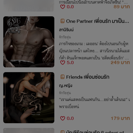
การเนียนไปนั่งเฝ้าบนดาดฟ้าจึงเกิดขึ้น! "ท้อ
0.0
89 บาท
งฟ้ามีดาวเป็นล้าน แต่ใจพี่มีเจ้าขาคนเดียวน
ะ" เตรียมฟินจิกหมอนแตก!
One Partner เพื่อนรัก มาเป็นคู่
นอนกันเถอะ
ลานิรินน์
รักวัยรุ่น
ภารกิจของเกม : เลออน' ต้องไปนอนกับผู้ห
ญิงแปลกหน้า แต่ไหง... สาวนิรนามใต้แมส
ก์ดำ ดันแจ็กพอตแตกเป็น 'อดีตเพื่อนรัก' ที่ต
5.0
249 บาท
อนนี้กลายเป็น 'คู่อริ' ไปซะได้!
Friends เพื่อนซ่อนรัก
ญ.หญิง
รักวัยรุ่น
“เราแค่แสดงเป็นแฟนกัน…อย่าล้ำเส้นนะ” เ
พราะเบื่อหน่
0.0
179 บาท
บัญชีร้อนซ่อนรัก (Ledger of D