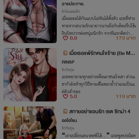
ฉายประกาย.
รักโรแมนติก
เมื่อเผลอได้กันแบบไม่ทันได้ตั้งตัว เธอที่ห่าง
หายจากสนามรักมายาวนานถึงกับต้องรีบใช้เ
งินปิดปากพ่อหนุ่มนักรัก จากทีแรกคิดว่าคืน
0.0
179 บาท
เดียวจบ แต่มันดันไม่จบตรงที่หมาเด็กติดใจ
พี่สาวบั้นท้ายสวยเอานะซี้ ><~
เมื่อเธอแพ้รักคนใจร้าย (Be My
Heart)
RINSP
รักวัยรุ่น
เธอพยายามทุกอย่างเพื่อเอาชนะใจเขา ส่วนเ
ขากำลังทำทุกวิถีีทางเพืื่อตอกย้ำว่าเธอเป็นแ
ค่ตัวสำรอง
5.0
119 บาท
สกายอย่าแอบรัก เซต ซิกม่า 4
ออโอโซน
รักวัยรุ่น
❝เราเปลี่ยนอนาคตพี่ได้…❞ เธอพูดประโยค