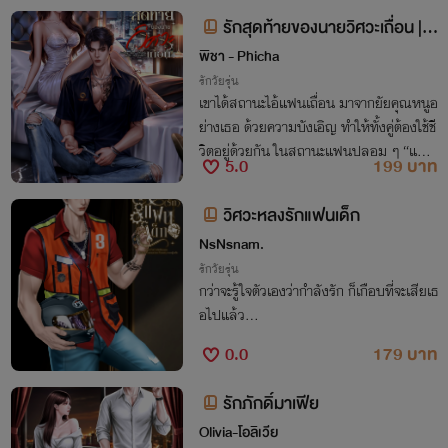
รักสุดท้ายของนายวิศวะเถื่อน | เ
ธียรxมินนี่
พิชา - Phicha
รักวัยรุ่น
เขาได้สถานะไอ้แฟนเถื่อน มาจากยัยคุณหนูอ
ย่างเธอ ด้วยความบังเอิญ ทำให้ทั้งคู่ต้องใช้ชี
วิตอยู่ด้วยกัน ในสถานะแฟนปลอม ๆ “แฟน
5.0
199 บาท
เถื่อน...ก็แฟนเธอ!"
วิศวะหลงรักแฟนเด็ก
NsNsnam.
รักวัยรุ่น
กว่าจะรู้ใจตัวเองว่ากำลังรัก ก็เกือบที่จะเสียเธ
อไปแล้ว...
0.0
179 บาท
รักภักดิ์มาเฟีย
Olivia-โอลิเวีย