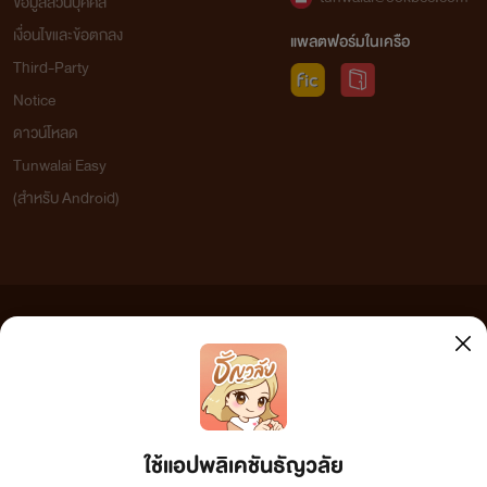
ข้อมูลส่วนบุคคล
เงื่อนไขและข้อตกลง
แพลตฟอร์มในเครือ
Third-Party
Notice
ดาวน์โหลด
Tunwalai Easy
(สำหรับ Android)
ข้อความที่ท่านได้อ่านจากเว็บไซต์นี้เกิดจากการเขียนโดยสาธารณชนและเผยแพร่โดยอัตโนมัติ ผู้ดูแล
เว็บไซต์แห่งนี้ไม่ได้เห็นด้วยและไม่ขอรับผิดชอบต่อข้อความใดๆ ทั้งสิ้น ดังนั้นผู้อ่านทุกท่านโปรดใช้
วิจารณญาณในการกลั่นกรองด้วยตนเอง และหากท่านพบข้อความใดๆ ที่ขัดต่อกฎหมายและศีลธรรม
กรุณาแจ้งมาที่ tunwalai@ookbee.com เพื่อทีมงานจะได้ดำเนินการในทันที ทั้งนี้ ทางเว็บไซต์ขอสงวน
ลิขสิทธิ์ตามพระราชบัญญัติลิขสิทธิ์ (ฉบับเพิ่มเติม) พ.ศ.2558
ใช้แอปพลิเคชันธัญวลัย