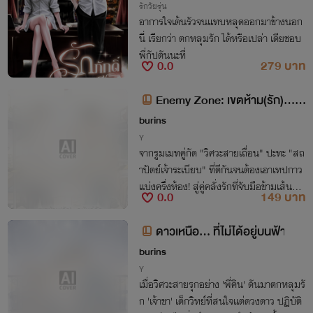
รักวัยรุ่น
อาการใจเต้นรัวจนแทบหลุดออกมาข้างนอก
นี่ เรียกว่า ตกหลุมรัก ได้หรือเปล่า เดียชอบ
พี่กัปตันนะที่
0.0
279 บาท
Enemy Zone: เขตห้าม(รัก)...ฉ
บับคู่กัด
burins
Y
จากรูมเมทคู่กัด "วิศวะสายเถื่อน" ปะทะ "สถ
าปัตย์เจ้าระเบียบ" ที่ตีกันจนต้องเอาเทปกาว
แบ่งครึ่งห้อง! สู่คู่คลั่งรักที่จับมือข้ามเส้นมา
0.0
149 บาท
ก่อร่างสร้างเรือนหอ นิยายฟีลกู๊ดฮากระจาย
ฟินจิกหมอนขาด! #ไฟเหนือ
ดาวเหนือ... ที่ไม่ได้อยู่บนฟ้า
burins
Y
เมื่อวิศวะสายรุกอย่าง 'พี่คิน' ดันมาตกหลุมรั
ก 'เจ้าขา' เด็กวิทย์ที่สนใจแต่ดวงดาว ปฏิบัติ