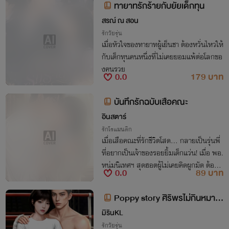
ทายาทรักร้ายกับยัยเด็กทุน
สรณ์ ณ สอน
รักวัยรุ่น
เมื่อหัวใจของทายาทผู้เย็นชา ต้องหวั่นไหวให้
กับเด็กทุนคนหนึ่งที่ไม่เคยยอมแพ้ต่อโลกขอ
งคนรวย
0.0
179 บาท
บันทึกรักฉบับเสือคณะ
อินสตาร์
รักโรแมนติก
เมื่อเสือคณะที่รักชีวิตโสด... กลายเป็นรุ่นพี่
ที่อยากเป็นเจ้าของรอยยิ้มเด็กแว่น! เมื่อ พอ.
หนุ่มนิเทศฯ สุดฮอตผู้ไม่เคยคิดผูกมัด ต้องม
0.0
89 บาท
าแพ้ทางให้กับสาวแว่นปีหนึ่งที่นั่งอ่านหนังสื
อเงียบๆ ในห้องสมุด
Poppy story ศิริพรไม่กินหมา (เ
ด็ก)
มิรินKL
รักวัยรุ่น