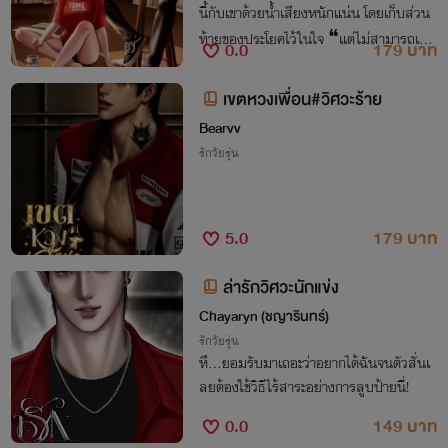
นี้กับเขาด้วยน้ำเสียงหนักแน่น โดยเก็บส่วน
ท้ายของประโยคไว้ในใจ ❝แต่ไม่สามารถเปลี่
0.0
179 บาท
ยนราคาที่ต้องจ่ายได้❞
เขตหวงเพื่อน#วิศวะร้าย
Bearvv
รักวัยรุ่น
5.0
179 บาท
ล่ารักวิศวะนักแข่ง
Chayaryn (ชญารินทร์)
รักวัยรุ่น
หึ...ยอมรับมาเถอะว่าอยากได้ฉันจนตัวสั่นเ
ลยต้องใช้วิธีไร้สาระอย่างการลูบป้ายนี่!
0.0
149 บาท