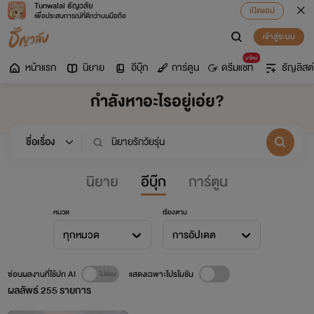
Tunwalai ธัญวลัย
เปิดแอป
เพื่อประสบการณ์ที่ดีกว่าบนมือถือ
เข้าสู่ระบบ
มาใหม่
หน้าแรก
นิยาย
อีบุ๊ก
การ์ตูน
ดรีมแชท
ธัญลิสต์
กำลังหาอะไรอยู่เอ่ย?
นิยาย
อีบุ๊ก
การ์ตูน
หมวด
เรียงตาม
ทุกหมวด
การอัปเดต
ซ่อนผลงานที่ใช้ปก AI
แสดงเฉพาะโปรโมชัน
ผลลัพธ์
255
รายการ