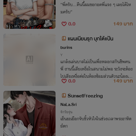
“พี่ครับ...คืนนี้ผมขอกอดพี่แรง ๆ เลยได้ไห
มครับ”
0.0
149 บาท
แผนเนียนรุก บุกใต้แป้น
burins
Y
แกล้งเล่นบาสไม่เป็นเพื่อหลอกสกินชิพคน
พี่ งานนี้เสียเหงื่อในสนามไม่พอ ระวังจะต้อง
ไปเสียเหงื่อต่อในห้องซ้อมส่วนตัวนะน้องเจย
0.0
149 บาท
์!
SunsetFreezing
NaLa.Sri
รักวัยรุ่น
เย็นยะเยือกจับขั้วหัวใจในช่วงเวลาพระอาทิต
ย์ตก