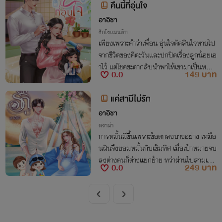
คืนนี้ที่อุ่นใจ
อาอิชา
รักโรแมนติก
เพียงเพราะคำว่าเพื่อน อุ่นใจตัดสินใจหายไป
จากชีวิตของคีตะวันและปกปิดเรื่องลูกน้อยเอ
าไว้ แต่โชคชะตากลับนำพาให้เขามาเป็นหมอ
0.0
149 บาท
อยู่ตรงข้ามกับคาเฟ่ของเธอ "แม่อุ่นขา...หนู
ไม่อยากได้พ่อคนนี้ หาใหม่ได้ไหมคะ"
แค่สามีไม่รัก
อาอิชา
ดราม่า
การหมั้นมีขึ้นเพราะข้อตกลงบางอย่าง เหมือ
นฝันจึงยอมหมั้นกับเข็มทิศ เมื่อเป้าหมายจบ
ลงต่างคนก็ต่างแยกย้าย ทว่าผ่านไปสามเดือ
0.0
249 บาท
น เหมือนฝันถึงรู้ว่าอดีตคู่หมั้นได้ฝากเด็กน้อ
ยไว้ในท้องของเธอ