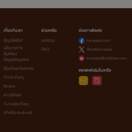
เกี่ยวกับเรา
ช่วยเหลือ
ช่องทางติดต่อ
ธัญวลัยคือ?
บทความ
tunwalai.com
นโยบายการ
FAQ
@webtunwalai
คุ้มครอง
tunwalai@ookbee.com
ข้อมูลส่วนบุคคล
เงื่อนไขและข้อตกลง
แพลตฟอร์มในเครือ
Third-Party
Notice
ดาวน์โหลด
Tunwalai Easy
(สำหรับ Android)