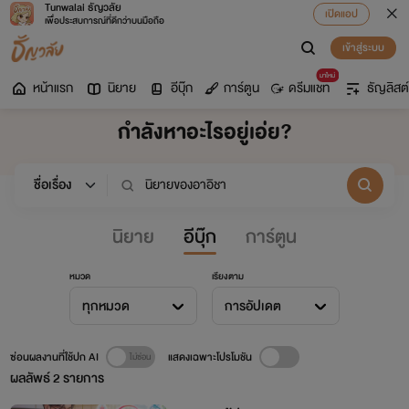
Tunwalai ธัญวลัย
เปิดแอป
เพื่อประสบการณ์ที่ดีกว่าบนมือถือ
เข้าสู่ระบบ
มาใหม่
หน้าแรก
นิยาย
อีบุ๊ก
การ์ตูน
ดรีมแชท
ธัญลิสต์
กำลังหาอะไรอยู่เอ่ย?
นิยาย
อีบุ๊ก
การ์ตูน
หมวด
เรียงตาม
ทุกหมวด
การอัปเดต
ซ่อนผลงานที่ใช้ปก AI
แสดงเฉพาะโปรโมชัน
ผลลัพธ์
2
รายการ