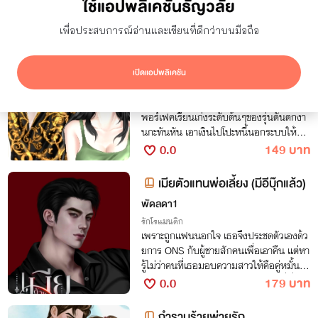
ใช้แอปพลิเคชันธัญวลัย
ซ่อนผลงานที่ใช้ปก AI
แสดงเฉพาะโปรโมชัน
ผลลัพธ์
4
รายการ
เพื่อประสบการณ์อ่านและเขียนที่ดีกว่าบนมือถือ
สำลีขายหวยสำรวยจะขายอะไร
womidnightwriter
เปิดแอปพลิเคชัน
คอเมดี้
สำลีอาชีพขายหวยจนรวยล้นฟ้า สำรวยคนเ
พอร์เฟคเรียนเก่งระดับต้นๆของรุ่นดันตกงา
นกะทันหัน เอาเงินไปโปะหนี้นอกระบบให้พ่อ
แม่ไปจนหมดตัวเหลือติดบัญชี178บาท สำ
0.0
149 บาท
รวยจึงไปปรึกษาสำลี สำลีขายหวยสำรวยจะ
ขายอะไรดี
เมียตัวแทนพ่อเลี้ยง (มีอีบุ๊กแล้ว)
พัดลดา1
รักโรแมนติก
เพราะถูกแฟนนอกใจ เธอจึงประชดตัวเองด้ว
ยการ ONS กับผู้ชายสักคนเพื่อเอาคืน แต่หา
รู้ไม่ว่าคนที่เธอมอบความสาวให้คือคู่หมั้นพี่
สาว และเธอต้องแต่งงานกับเขาแทนที่พี่สาว
0.0
179 บาท
หายตัวไป
กำราบร้ายพ่ายรัก