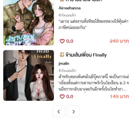
Airreehanna
รักโรแมนติก
"เอาวะ แต่งงานทั้งทีขอใช้ของหลวงให้คุ้มค่า
ภาษีหน่อยละกัน"
0.0
249 บาท
ข้ามเส้นเพื่อน Finally
jmalin
รักโรแมนติก
สำหรับตอนพิเศษในอีบุ๊คภาคนี้ จะเป็นการเล่
าเรื่องตั้งแต่การสารภาพรักในวัยเรียน ม.3 จ
นถึงการกลับมาเจอกันอีกครั้งในวัยทำงาน มี
โมเม้นน่ารักเกิดขึ้นมากมายระหว่างทาง และ
0.0
149 บาท
ยังมีโบนัสในปีปัจจุบันที่เป็นบทสรุป จบบริบู
รณ์ ของนิยาย 'ข้ามเส้นเพื่อน' ด้วยค่ะ ผ่านมุ
มมองการเล่าเรื่องของพระเอกทั้งหมดค่ะ ฝ
ากรี๊ดผู้น่ารักทุกท่านช่วยอุดหนุนภาคต่อของ
นิยายข้ามเส้นเพื่อนไปอีกสักเล่มนึงนะคะ ขอ