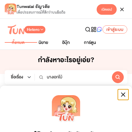
Tunwalai ธัญวลัย
เปิดแอป
เพื่อประสบการณ์ที่ดีกว่าบนมือถือ
Hetero
เข้าสู่ระบบ
ทั้งหมด
นิยาย
อีบุ๊ก
การ์ตูน
กำลังหาอะไรอยู่เอ่ย?
นิยาย
อีบุ๊ก
การ์ตูน
หมวดหมู่
เรียงตาม
ช่วงเวลา
ทั้งหมด
ยอดขาย
7 วัน