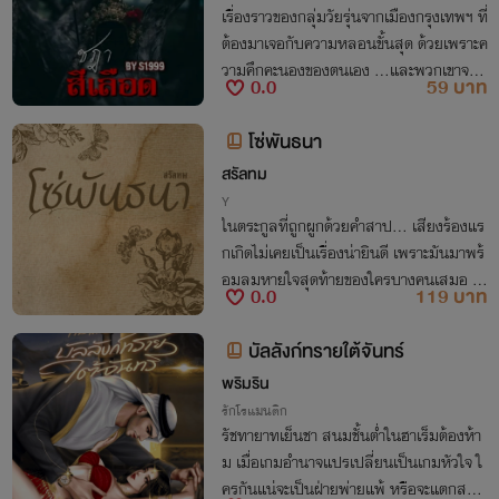
เรื่องราวของกลุ่มวัยรุ่นจากเมืองกรุงเทพฯ ที่
ต้องมาเจอกับความหลอนขั้นสุด ด้วยเพราะค
วามคึกคะนองของตนเอง ...และพวกเขาจะต้
0.0
59 บาท
องทำทุกทางเพื่อให้รอดจากความตายอันสุด
สยองนี้ให้ได้!!
โซ่พันธนา
สรัลทม
Y
ในตระกูลที่ถูกผูกด้วยคำสาป... เสียงร้องแร
กเกิดไม่เคยเป็นเรื่องน่ายินดี เพราะมันมาพร้
อมลมหายใจสุดท้ายของใครบางคนเสมอ แ
0.0
119 บาท
ละทุกครั้งที่วงจรนี้วนกลับมา คำสาปจะยิ่งแ
รงขึ้น... จนไม่มีใครเหลือรอด
บัลลังก์ทรายใต้จันทร์
พริมริน
รักโรแมนติก
รัชทายาทเย็นชา สนมชั้นต่ำในฮาเร็มต้องห้า
ม เมื่อเกมอำนาจแปรเปลี่ยนเป็นเกมหัวใจ ใ
ครกันแน่จะเป็นฝ่ายพ่ายแพ้ หรือจะแตกสลา