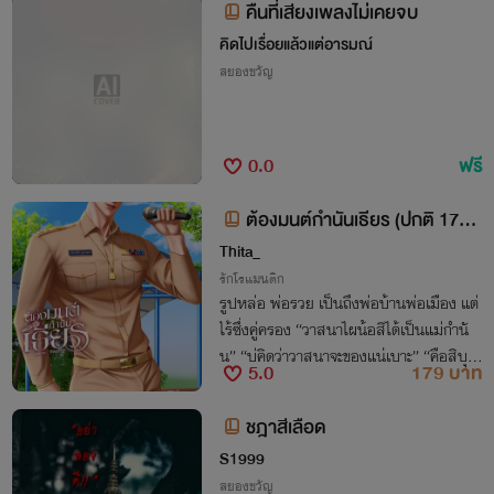
คืนที่เสียงเพลงไม่เคยจบ
คิดไปเรื่อยแล้วแต่อารมณ์
สยองขวัญ
0.0
ฟรี
ต้องมนต์กำนันเธียร (ปกติ 179.
-)
Thita_
รักโรแมนติก
รูปหล่อ พ่อรวย เป็นถึงพ่อบ้านพ่อเมือง แต่
ไร้ซึ่งคู่ครอง “วาสนาไผน้อสิได้เป็นแม่กำนั
น” “บ่คิดว่าวาสนาจะของแน่เบาะ” “คือสิบุญ
5.0
179 บาท
บ่ฮอดอ้ายดอก” x ไม่มีนอกกายนอกใจ / จ
บสุขนิยม รบกวนอ่านตัวอย่างก่อนกดซื้อ
ชฎาสีเลือด
S1999
สยองขวัญ