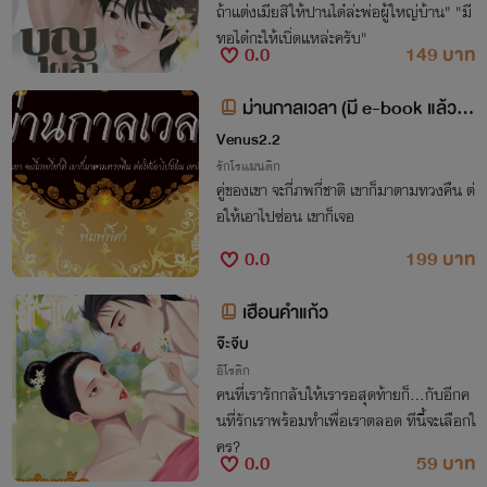
ถ้าแต่งเมียสิให้ปานได๋ล่ะพ่อผู้ใหญ่บ้าน" "มี
ทอได๋กะให้เบิ่ดแหล่ะครับ"
0.0
149 บาท
ม่านกาลเวลา (มี e-book แล้ว อุ
ดหนุนได้ใน MEB)
Venus2.2
รักโรแมนติก
คู่ของเขา จะกี่ภพกี่ชาติ เขาก็มาตามทวงคืน ต่
0.0
199 บาท
เฮือนคำแก้ว
จ๊ะจีบ
อีโรติก
คนที่เรารักกลับให้เรารอสุดท้ายก็...กับอีกค
นที่รักเราพร้อมทำเพื่อเราตลอด ทีนี้จะเลือกใ
คร?
0.0
59 บาท