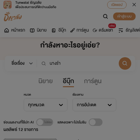
Tunwalai ธัญวลัย
เปิดแอป
เพื่อประสบการณ์ที่ดีกว่าบนมือถือ
เข้าสู่ระบบ
มาใหม่
หน้าแรก
นิยาย
อีบุ๊ก
การ์ตูน
ดรีมแชท
ธัญลิสต์
กำลังหาอะไรอยู่เอ่ย?
นิยาย
อีบุ๊ก
การ์ตูน
หมวด
เรียงตาม
ทุกหมวด
การอัปเดต
ซ่อนผลงานที่ใช้ปก AI
แสดงเฉพาะโปรโมชัน
ผลลัพธ์
12
รายการ