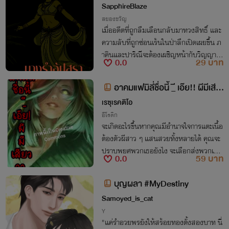
SapphireBlaze
สยองขวัญ
เมื่ออดีตที่ถูกลืมเลือนกลับมาทวงสิทธิ์ และ
ความลับที่ถูกซ่อนเร้นในป่าลึกเปิดเผยขึ้น ภ
าคินและปาริณีจะต้องเผชิญหน้ากับวิญญาณ
0.0
29 บาท
ของนางรำอัปสราที่เต็มไปด้วยความอาฆาต
การเดินทางเพื่อค้นหาเมืองโบราณที่หายสา
อาคมแฟมิลี่ชื่อนี้ _ี เอ๊ย!! ผีมีเสีย
บสูญ
ววว..
เรซุเรคติโอ
อีโรติก
จะเกิดอะไรขึ้นหากคุณมีอำนาจใจการแตะเนื้อ
ต้องตัวผีสาว ๆ แสนสวยทั้งหลายได้ คุณจะ
ปราบพยศพวกเธอยังไง จะเลือกส่งพวกเธอ
0.0
59 บาท
ไปนรก หรือพาพวกเธอขึ้นสวรรค์จัดหนักจน
เสียวสยิว..
บุญผลา #MyDestiny
Samoyed_is_cat
Y
"แค่รำอวยพรยังให้สร้อยทองตั้งสองบาท นี่