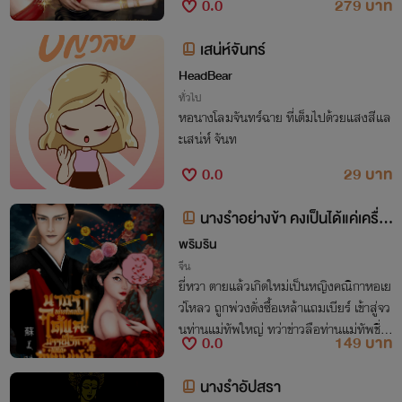
0.0
279 บาท
ยก่อนจะได้รัก
เสน่ห์จันทร์
HeadBear
ทั่วไป
หอนางโลมจันทร์ฉาย ที่เต็มไปด้วยแสงสีแล
ะเสน่ห์ จันท
0.0
29 บาท
นางรำอย่างข้า คงเป็นได้แค่เครื่อ
งบรรณาการของท่านแม่ทัพ
พริมริน
จีน
ยี่หวา ตายแล้วเกิดใหม่เป็นหญิงคณิกาหอเย
ว่โหลว ถูกพ่วงดั่งซื้อเหล้าแถมเบียร์ เข้าสู่จว
นท่านแม่ทัพใหญ่ ทว่าข่าวลือท่านแม่ทัพชื่น
0.0
149 บาท
ชอบบุรุษ อ่า..เข้าทางข้า รับจ้างหลี่ฮูหยินช่วย
ลูกชายหายจากชอบบุรุษเป็นสตรี
นางรำอัปสรา