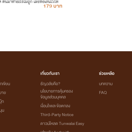
ห้ ตื่นมาทำอะไรไม่ถูก เลยทิ้งเงินไว้ให้
179 บาท
เกี่ยวกับเรา
ช่วยเหลือ
กเขียน
ธัญวลัยคือ?
บทความ
นโยบายการคุ้มครอง
ิยาย
FAQ
ข้อมูลส่วนบุคคล
ุ๊ก
เงื่อนไขและข้อตกลง
นุน
Third-Party Notice
ดาวน์โหลด Tunwalai Easy