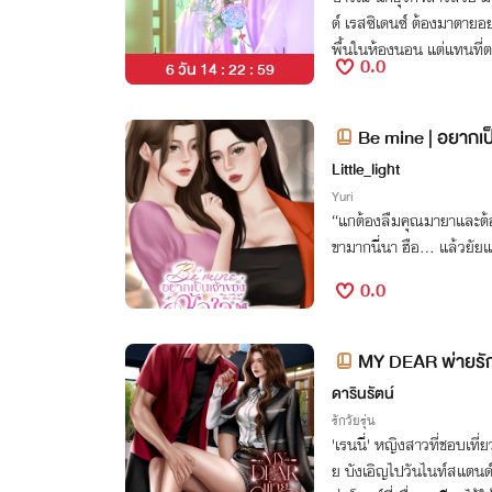
ด์ เรสซิเดนซ์ ต้องมาตายอ
พื้นในห้องนอน แต่แทนที่
0.0
6 วัน 14 : 22 : 59
ว่าจะไปนรกหรือสวรรค์ แต่
ม ยังมาอยู่ในยุคจีนโบรา
Be mine | อยากเป
Little_light
Yuri
“แกต้องลืมคุณมายาและต้องเ
ขามากนี่นา ฮือ... แล้วยั
0.0
MY DEAR พ่ายรั
ดารินรัตน์
รักวัยรุ่น
'เรนนี่' หญิงสาวที่ชอบเที่
ย บังเอิญไปวันไนท์สแตนด์กั