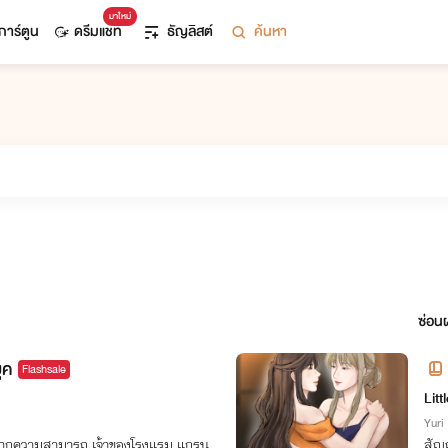
มาใหม่
การ์ตูน
ดรีมแชท
ธัญลิสต์
ค้นหา
ซ่อนผ
ุค
Flashsale
Litt
Yuri
มากความสามารถ เจ้าของโรงแรม แกรน
สัญญ