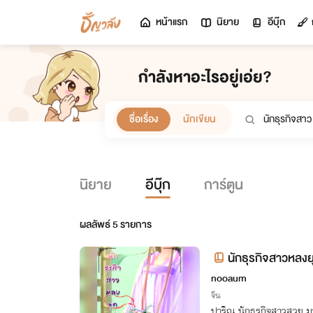
หน้าแรก
นิยาย
อีบุ๊ก
กำลังหาอะไรอยู่เอ่ย?
ชื่อเรื่อง
นักเขียน
นิยาย
อีบุ๊ก
การ์ตูน
ผลลัพธ์
5
รายการ
นักธุรกิจสาวหลงย
nooaum
จีน
ปาริณ นักธุรกิจสาวสวย 