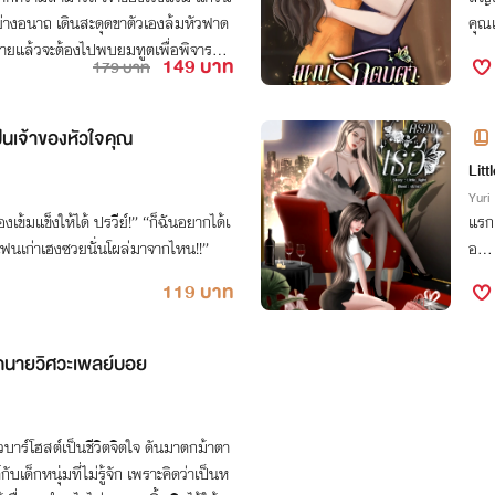
ย่างอนาถ เดินสะดุดขาตัวเองล้มหัวฟาด
คุณเ
ตายแล้วจะต้องไปพบยมทูตเพื่อพิจารณา
149 บาท
179 บาท
เธอดันฟื้นขึ้นมาในร่างของเด็กสาว แถ
ณอีก OMG!
็นเจ้าของหัวใจคุณ
Litt
Yuri
ข้มแข็งให้ได้ ปรวีย์!” “ก็ฉันอยากได้เ
แรก
ยแฟนเก่าเฮงซวยนั่นโผล่มาจากไหน!!”
อ… 
119 บาท
กนายวิศวะเพลย์บอย
ยวบาร์โฮสต์เป็นชีวิตจิตใจ ดันมาตกม้าตา
บเด็กหนุ่มที่ไม่รู้จัก เพราะคิดว่าเป็นห