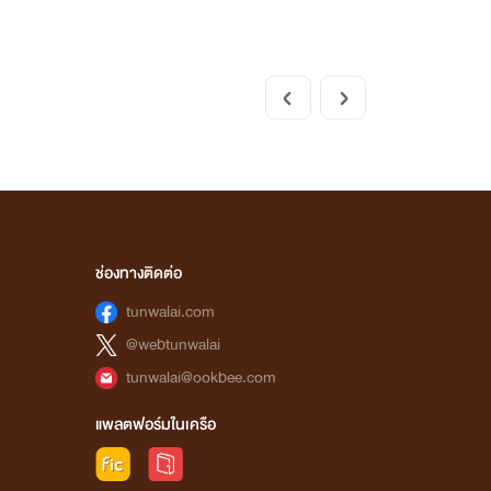
ช่องทางติดต่อ
tunwalai.com
@webtunwalai
tunwalai@ookbee.com
แพลตฟอร์มในเครือ