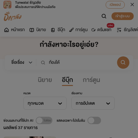
Tunwalai ธัญวลัย
เปิดแอป
เพื่อประสบการณ์ที่ดีกว่าบนมือถือ
เข้าสู่ระบบ
มาใหม่
หน้าแรก
นิยาย
อีบุ๊ก
การ์ตูน
ดรีมแชท
ธัญลิสต์
กำลังหาอะไรอยู่เอ่ย?
นิยาย
อีบุ๊ก
การ์ตูน
หมวด
เรียงตาม
ทุกหมวด
การอัปเดต
ซ่อนผลงานที่ใช้ปก AI
แสดงเฉพาะโปรโมชัน
ผลลัพธ์
37
รายการ