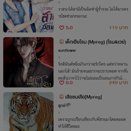
Y
วาสนาได้สามีเป็นอัลฟ่าผู้ร่ำรวย ไม่ได้มาเพร
าะโชคช่วยหรอกนะ
5.0
119 บาท
เด็กเฮียโรม (Mpreg) (โรม&เวย์)
sunflower
Y
รังสิมันต์หยิ่งเกินกว่าจะรักใคร แต่ทว่าหลาน
นอกไส้! มันร้ายจนอยากจะปราบพยศ จากที่เ
คยลั่นวาจาไว้ว่าจะไม่ยอมเป็นสมภารกินไก่วั
0.0
249 บาท
ดเด็ดขาดแต่ตอนนี้ขอฝ่ากฎเหล็กกลืนน้ำลาย
ตัวเองดูสักครั้ง
เสือชนเสือ[Mpreg]
รุกข์🌱
Y
เพราะถูกเปรียบเทียบกับพี่ชายมาโดยตลอด
ทำให้ชีวิตของ