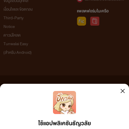
ข้อมูลส่วนบุคคล
เงื่อนไขและข้อตกลง
แพลตฟอร์มในเครือ
Third-Party
Notice
ดาวน์โหลด
Tunwalai Easy
(สำหรับ Android)
ข้อความที่ท่านได้อ่านจากเว็บไซต์นี้เกิดจากการเขียนโดยสาธารณชนและเผยแพร่โดยอัตโนมัติ ผู้ดูแล
เว็บไซต์แห่งนี้ไม่ได้เห็นด้วยและไม่ขอรับผิดชอบต่อข้อความใดๆ ทั้งสิ้น ดังนั้นผู้อ่านทุกท่านโปรดใช้
วิจารณญาณในการกลั่นกรองด้วยตนเอง และหากท่านพบข้อความใดๆ ที่ขัดต่อกฎหมายและศีลธรรม
กรุณาแจ้งมาที่ tunwalai@ookbee.com เพื่อทีมงานจะได้ดำเนินการในทันที ทั้งนี้ ทางเว็บไซต์ขอสงวน
ลิขสิทธิ์ตามพระราชบัญญัติลิขสิทธิ์ (ฉบับเพิ่มเติม) พ.ศ.2558
ใช้แอปพลิเคชันธัญวลัย