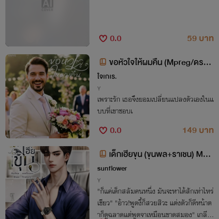
0.0
59 บาท
ขอหัวใจให้ผมคืน (Mpreg/ดราม่
า) อ่านฟรีจนจบ
ใจเกเร.
Y
เพราะรัก เธอจึงยอมเปลี่ยนแปลงตัวเองในแ
บบที่เขาชอบเ
0.0
149 บาท
เด็กเฮียขุน (ขุนพล+ราเชน) Mpr
eg
sunflower
Y
"ก็แค่เด็กสลัมคนหนึ่ง มันจะหาได้สักเท่าไหร่
เชียว" "อ้าว!พูดงี้ก็สวยสิวะ แต่งตัวก็ดีหน้าต
าก็ดูฉลาดแต่พูดจาเหมือนขาดสมอง" เกลีย