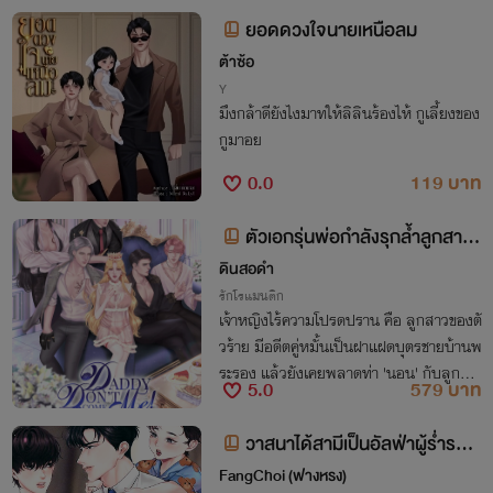
คล้ายชายแปลกหน้าในคืนนั้นกัน
ยอดดวงใจนายเหนือลม
ต้าซ้อ
Y
มึงกล้าดียังไงมาทให้ลิลินร้องไห้ กูเลี้ยงของ
กูมาอย
0.0
119 บาท
ตัวเอกรุ่นพ่อกำลังรุกล้ำลูกสาว
ตัวร้ายละค่ะ! (รวมภาค 1 2 3 จบ)
ดินสอดำ
รักโรแมนติก
เจ้าหญิงไร้ความโปรดปราน คือ ลูกสาวของตั
วร้าย มีอดีตคู่หมั้นเป็นฝาแฝดบุตรชายบ้านพ
ระรอง แล้วยังเคยพลาดท่า 'นอน' กับลูกชา
5.0
579 บาท
ยบ้านพระเอก
วาสนาได้สามีเป็นอัลฟ่าผู้ร่ำรวย
(Omegaverse)
FangChoi (ฟางหรง)