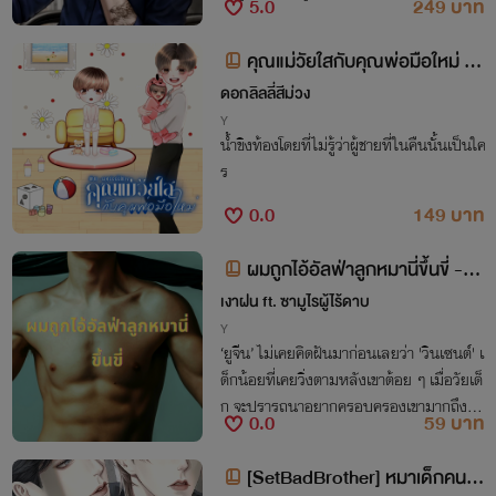
5.0
249 บาท
ดนักพวกทำตัวรวยชอบด่าคนอื่นแล้วไม่ดูสา
รรูปตัวเอง แก่จนหนังเหี่ยวยังซ่า!!
คุณแม่วัยใสกับคุณพ่อมือใหม่ (m
preg) แนว Omegaverge
ดอกลิลลี่สีม่วง
Y
น้ำขิงท้องโดยที่ไม่รู้ว่าผู้ชายที่ในคืนนั้นเป็นใค
ร
0.0
149 บาท
ผมถูกไอ้อัลฟ่าลูกหมานี่ขึ้นขี่ -
[Omegaverse] - PWP
เงาฝน ft. ซามูไรผู้ไร้ดาบ
Y
‘ยูจีน’ ไม่เคยคิดฝันมาก่อนเลยว่า 'วินเซนต์' เ
ด็กน้อยที่เคยวิ่งตามหลังเขาต้อย ๆ เมื่อวัยเด็
ก จะปรารถนาอยากครอบครองเขามากถึงเพี
0.0
59 บาท
ยงนี้ วินเซนต์ “อย่าเสียใจไปเลยครับ ผมจะ
ทำให้พี่ลืมไอ้ผัวเก่าเฮงซวยนั่นเอง”
[SetBadBrother] หมาเด็กคนนี้