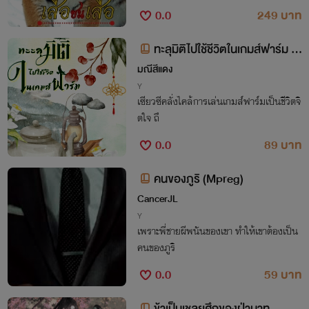
0.0
249 บาท
ทะลุมิติไปใช้ชีวิตในเกมส์ฟาร์ม M
preg
มณีสีแดง
Y
เซียวซีคลั่งไคล้การเล่นเกมส์ฟาร์มเป็นชีวิตจิ
ตใจ ถึ
0.0
89 บาท
คนของภูริ (Mpreg)
CancerJL
Y
เพราะพี่ชายผีพนันของเขา ทำให้เขาต้องเป็น
คนของภูริ
0.0
59 บาท
ข้าเป็นเชลยศึกของฝ่าบาท