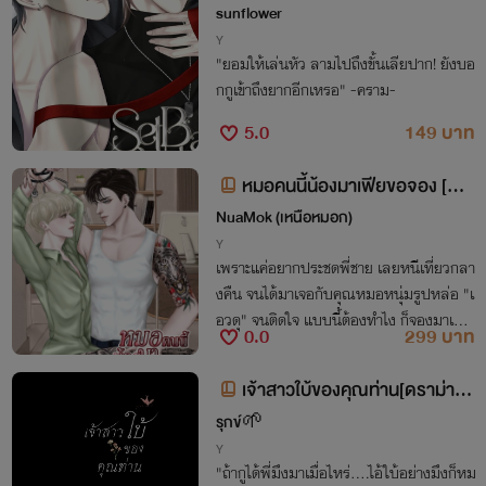
พี่ครามจอง[Mpreg] [สงคราม+ไต้ฝุ่
sunflower
น]
Y
"ยอมให้เล่นหัว ลามไปถึงขั้นเลียปาก! ยังบอ
กกูเข้าถึงยากอีกเหรอ" -คราม-
5.0
149 บาท
หมอคนนี้น้องมาเฟียขอจอง [Mp
reg] [เอกxนิค]
NuaMok (เหนือหมอก)
Y
เพราะแค่อยากประชดพี่ชาย เลยหนีเที่ยวกลา
งคืน จนได้มาเจอกับคุณหมอหนุ่มรูปหล่อ "เ
อวดุ" จนติดใจ แบบนี้ต้องทำไง ก็จองมาเป็น
0.0
299 บาท
ของน้องมาเฟียคนนี้เลยก็สิ้นเรื่อง
เจ้าสาวใบ้ของคุณท่าน[ดราม่า,ท้
องได้]
รุกข์🌱
Y
"ถ้ากูได้พี่มึงมาเมื่อไหร่....ไอ้ใบ้อย่างมึงก็หม