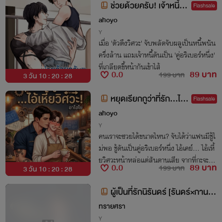
ช่วยด้วยครับ! เจ้าหนี้บัง
Flashsale
คับให้ผมมาเป็นแฟน | 18+
ahoyo
Y
เมื่อ 'ตัวตึงวิศวะ' จับพลัดจับผลูเป็นหนี้พนัน
ครึ่งล้าน แถมเจ้าหนี้ดันเป็น 'คู่อริเบอร์หนึ่ง'
ที่เกลียดขี้หน้ากันเข้าไส้
0.0
89 บาท
199 บาท
3 วัน 10 : 20 : 27
หยุดเรียกกูว่าที่รัก...ไอ้เ
Flashsale
หี้ยวิศวะ! (Mpreg) 18+
ahoyo
Y
คนเราจะซวยได้ขนาดไหน? จับได้ว่าแฟนมีชู้ไ
ม่พอ ชู้ดันเป็นคู่อริเบอร์หนึ่ง ไอ้เคย์... ไอ้เหี้
ยวิศวะหน้าหล่อแต่สันดานเสีย จากที่กะจะไป
0.0
89 บาท
199 บาท
3 วัน 10 : 20 : 27
แก้แค้นให้สาสม ไปๆ มาๆ ไหงผมถึงพลาด
ท้องกับมันซะงั้น!?
ผู้เป็นที่รักนิรันดร์ [รันดร์×กานต์]
(อ่านฟรีไม่ติดเหรียญ)
ทรายศรา
Y