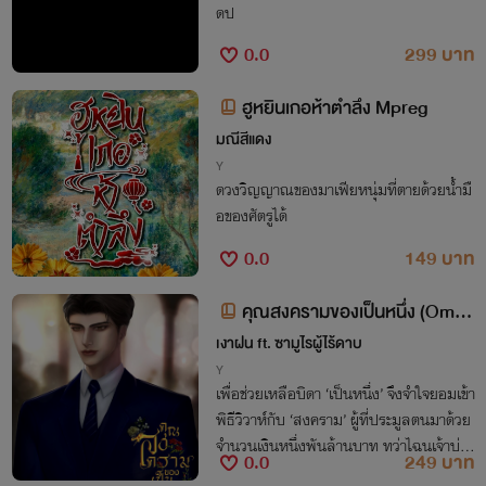
ดป
0.0
299 บาท
ฮูหยินเกอห้าตำลึง Mpreg
มณีสีแดง
Y
ดวงวิญญาณของมาเฟียหนุ่มที่ตายด้วยน้ำมื
อของศัตรูได้
0.0
149 บาท
คุณสงครามของเป็นหนึ่ง (Omeg
averse, ผู้ชายท้องได้)
เงาฝน ft. ซามูไรผู้ไร้ดาบ
Y
เพื่อช่วยเหลือบิดา ‘เป็นหนึ่ง’ จึงจำใจยอมเข้า
พิธีวิวาห์กับ ‘สงคราม’ ผู้ที่ประมูลตนมาด้วย
จำนวนเงินหนึ่งพันล้านบาท ทว่าไฉนเจ้าบ่าว
0.0
249 บาท
ที่ยืนตรงหน้าเป็นหนึ่งในตอนนี้ ถึงได้หน้าตา