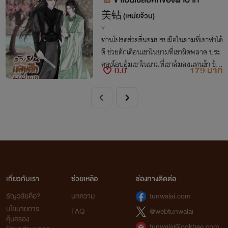
美钻 (เหม่ยจ้วน)
Y
ท่านโปรดช่วยชื่นชมปรบมือในยามที่เขาทำได้
ดี ช่วยตักเตือนเขาในยามที่เขาผิดพลาด ประ
คองโอบอุ้มเขาในยามที่เขาล้มลงแทนข้า ข้าไ
0.0
179 บาท
ม่สามารถทรยศต่อแผ่นดินและข้าไม่สามารถ
ทรยศต่อท่านได้ ลาก่อนซีเกอ...ข้ารักท่าน วั
นหนึ่งเราจะได้พบกันสือซาน ต่อให้ไกลสุดห
ล้า กี่ภพชาติ ข้าจะตามหาเจ้าให้เจอ.... เรื่อง
ราวความรักของฮ่องเต้และเชลยศึก โดยมีสา
ยสัมพันธ์ความทรงจำอันแสนพิเศษในวัยเย
าว์หลอมรวมพวกเขาเข้าไว้ด้วยกัน บนเส้นท
เกี่ยวกับเรา
ช่วยเหลือ
ช่องทางติดต่อ
ธัญวลัยคือ?
บทความ
tunwalai.com
นโยบายการ
FAQ
@webtunwalai
คุ้มครอง
tunwalai@ookbee.com