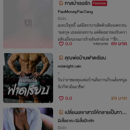
ทาสบำเรอรัก
Flashsale
PaoMoneyPaoTang
อีโรติก
เธอบริสุทธิ์ แต่มีตราบาปติดตัวเพียงเพราะน
ามสกุล เธออ่อนหวาน แต่ต้องมารองรับควา
มดิบเถื่อนบนเกาะร้างอันห่างไกล *"ฮึก... พ
0.0
89 บาท
149 บาท
1 วัน 11 : 29 : 53
ริมไม่รู้เรื่องจริงๆ ค่ะ พริมไม่ได้ทำ... ปล่อย
หนูไปเถอะนะคะ"*
คุณพ่อบ้านฟาดเรียบ
midnight.rain
Y
วันว่างๆของคุณพ่อบ้านคือการเก็บแต้มหนุ่ม
นักกีฬามืออาชีพ!
0.0
29 บาท
เปลี่ยนเลขาสาวให้กลายเป็นทาส
บนเตียง
ผีเสื้อราคะ/ผีเสื้อปีกหัก
อีโรติก