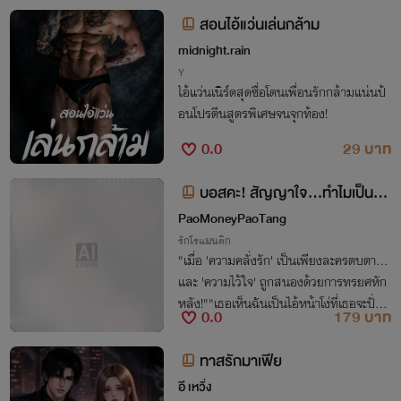
สอนไอ้แว่นเล่นกล้าม
midnight.rain
Y
ไอ้แว่นเนิร์ดสุดซื่อโดนเพื่อนรักกล้ามแน่นป้
อนโปรตีนสูตรพิเศษจนจุกท้อง!
0.0
29 บาท
บอสคะ! สัญญาใจ...ทำไมเป็นสั
ญญาทาส?
PaoMoneyPaoTang
รักโรแมนติก
"เมื่อ 'ความคลั่งรัก' เป็นเพียงละครตบตา...
และ 'ความไว้ใจ' ถูกสนองด้วยการทรยศหัก
หลัง!""เธอเห็นฉันเป็นไอ้หน้าโง่ที่เธอจะปั่นหั
0.0
179 บาท
วยังไงก็ได้ใช่ไหมรินรดา!"
ทาสรักมาเฟีย
อี เหวิ่ง