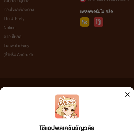
ข้อมูลส่วนบุคคล
เงื่อนไขและข้อตกลง
แพลตฟอร์มในเครือ
Third-Party
Notice
ดาวน์โหลด
Tunwalai Easy
(สำหรับ Android)
ข้อความที่ท่านได้อ่านจากเว็บไซต์นี้เกิดจากการเขียนโดยสาธารณชนและเผยแพร่โดยอัตโนมัติ ผู้ดูแล
เว็บไซต์แห่งนี้ไม่ได้เห็นด้วยและไม่ขอรับผิดชอบต่อข้อความใดๆ ทั้งสิ้น ดังนั้นผู้อ่านทุกท่านโปรดใช้
วิจารณญาณในการกลั่นกรองด้วยตนเอง และหากท่านพบข้อความใดๆ ที่ขัดต่อกฎหมายและศีลธรรม
กรุณาแจ้งมาที่ tunwalai@ookbee.com เพื่อทีมงานจะได้ดำเนินการในทันที ทั้งนี้ ทางเว็บไซต์ขอสงวน
ลิขสิทธิ์ตามพระราชบัญญัติลิขสิทธิ์ (ฉบับเพิ่มเติม) พ.ศ.2558
ใช้แอปพลิเคชันธัญวลัย