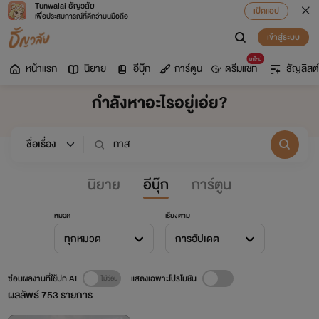
Tunwalai ธัญวลัย
เปิดแอป
เพื่อประสบการณ์ที่ดีกว่าบนมือถือ
เข้าสู่ระบบ
มาใหม่
หน้าแรก
นิยาย
อีบุ๊ก
การ์ตูน
ดรีมแชท
ธัญลิสต์
กำลังหาอะไรอยู่เอ่ย?
นิยาย
อีบุ๊ก
การ์ตูน
หมวด
เรียงตาม
ทุกหมวด
การอัปเดต
ซ่อนผลงานที่ใช้ปก AI
แสดงเฉพาะโปรโมชัน
ผลลัพธ์
753
รายการ