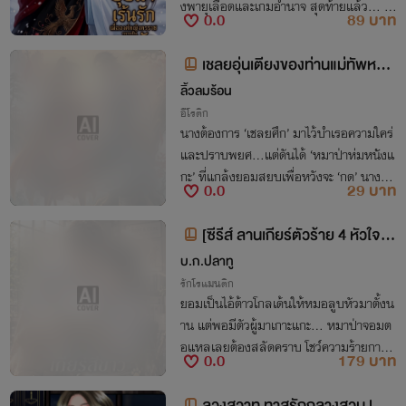
งพายุเลือดและเกมอำนาจ สุดท้ายแล้ว... ห
0.0
89 บาท
งส์เหมันต์หรือบุปผาพิษ ใครกันที่จะต้องคุกเ
ข่าสยบแทบเท้า!"
เชลยอุ่นเตียงของท่านแม่ทัพหญิ
ง
ลิ้วลมร้อน
อีโรติก
นางต้องการ ‘เชลยศึก’ มาไว้บำเรอความใคร่
และปราบพยศ...แต่ดันได้ ‘หมาป่าห่มหนังแ
กะ’ ที่แกล้งยอมสยบเพื่อหวังจะ ‘กด’ นางคืน
0.0
29 บาท
เป็นร้อยเท่า!
[ซีรีส์ ลานเกียร์ตัวร้าย 4 หัวใจนา
ยวิศวะ] เกียร์สีขาวกับกาวน์คุณหมอ
บ.ก.ปลาทู
หมา
รักโรแมนติก
ยอมเป็นไอ้ต้าวโกลเด้นให้หมอลูบหัวมาตั้งน
าน แต่พอมีตัวผู้มาเกาะแกะ... หมาป่าจอมต
อแหลเลยต้องสลัดคราบ โชว์ความร้ายกาจจั
0.0
179 บาท
บรุ่นพี่กินเรียบไม่ให้เหลือซาก!
ลวงสวาท ทาสรักกลางสวน l P