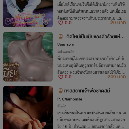
เมื่อใกล้เรียนจบรินจึงได้เข้ามาฝึกงานที่บริษั
ทแห่งหนึ่งในตำแหน่เลขาส่วนตัว แต่เมื่อเธอ
ต้องออกมาตรวจงานกับประธานหนุ่ม แถมยั
0.0
29 บาท
งดันมาติดอยู่ในลิฟต์อีก เรื่องราวทุกอย่างจึง
ได้เริ่มต้นขึ้น
เกิดใหม่เป็นเมียของตัวร้ายแห่งอ
โยธยา (อ่านฟรีทุกวัน)
Venus2.2
รักโรแมนติก
พี่กระเทยผู้ไม่เคยประสบพบเจอกับรักแท้ ดั
นประสบอุบัติเหตุถูกรถสิบล้อชนตายก่อนวัย
อันควร พระเจ้าคงนึกสงสารเลยส่งให้เจ้มาเ
0.0
249 บาท
กิดใหม่ แต่ดันเป็นร่างเมียของตัวร้ายในนิยา
ยพีเรียดยุคกรุงศรีอโยธยา
ทาสสวาทเจ้าพ่อซาดิสม์
P. Chamomile
อีโรติก
เขาแค้นคนเป็นพ่อ แต่มันดันตายเสียก่อน เล
ยต้องระบายความแค้นลงที่ลูกสาวแสนสวย
วัย 16 ปี ส่วนเธอ... ตอนแรกก็กลัว แต่ทำไ