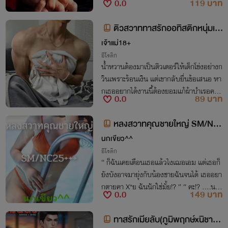
0.0
119 บาท
ปทำมากลับหลงหลุมพลางสวาทสุดแสนซา
ดิสม์เสียจนโงหัวไม่ขึ้น!
ติวสวาททาสรักออทิสติกหนุ่มเอ
าแต่ใจ (อ่านฟรี)
เจ้าแม่18+
อีโรติก
น้ำหวานต้องมาเป็นติวเตอร์ให้เด็กโข่งอย่างก
วินเพราะร้อนเงิน แต่เขากลับยื่นข้อเสนอ หา
กเธออยากได้งานนี้ต้องยอมแก้ผ้าบำเรอควา
0.0
89 บาท
มใคร่ให้เขาจนหนำใจ
หลงสวาทคุณชายใหญ่ SM/NC
25+++
นกเขียว^^
อีโรติก
“ ก็ฉันเคยเตือนเธอแล้วไงเฌอเอม แต่เธอก็
ยังบังอาจมายุ่งกับน้องชายฉันจนได้ เธออยา
กตายคา X*ย ฉันนักใช่มั้ย!? ” “ คะ!? ….น
0.0
149 บาท
ะ….นี่คุณใหญ่เห็น…. ” “ เออ!! ถ้าคันมากนั
ก เดี๋ยวฉันจะสนองให้เธอเอง ” “ หา!! ”
ทาสรักเมียลับ(ภูมิพฤกษ์xนิชารีย