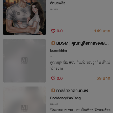
์)
อักษรพลิ้ว
ดราม่า
0.0
149 บาท
BDSM | คุณหนูคือทาสของผม
The Seventh Code
krarmkhim
Y
คุณหนูพาขิม แซ่บ กินเก่ง ชอบถูกกิน เห็นน่
ารักอย่าง
0.0
59 บาท
ทาสรักซาตานทมิฬ
PaoMoneyPaoTang
อีโรติก
"ในสายตาของเขา เธอเป็นเพียง 'สิ่งของขัดด