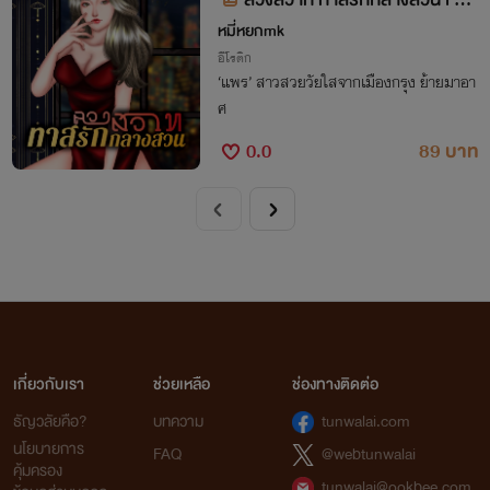
WP/SM
หมี่หยกmk
อีโรติก
‘แพร’ สาวสวยวัยใสจากเมืองกรุง ย้ายมาอา
ศ
0.0
89 บาท
เกี่ยวกับเรา
ช่วยเหลือ
ช่องทางติดต่อ
ธัญวลัยคือ?
บทความ
tunwalai.com
นโยบายการ
FAQ
@webtunwalai
คุ้มครอง
tunwalai@ookbee.com