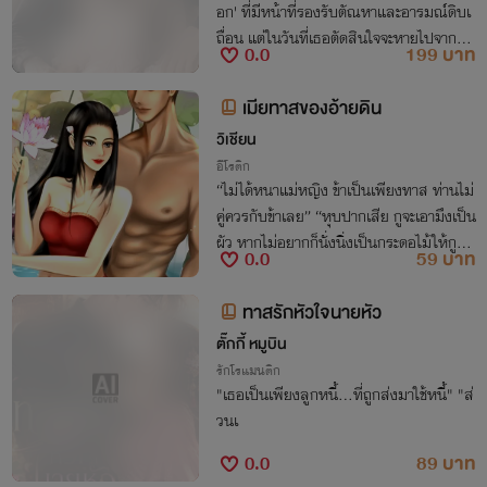
อก' ที่มีหน้าที่รองรับตัณหาและอารมณ์ดิบเ
ถื่อน แต่ในวันที่เธอตัดสินใจจะหายไปจากชีวิ
0.0
199 บาท
ต... ซาตานไร้หัวใจกลับคุกเข่าอ้อนวอนราวกั
บสุนัขจนตรอก"
เมียทาสของอ้ายดิน
วิเชียน
อีโรติก
“ไม่ได้หนาแม่หญิง ข้าเป็นเพียงทาส ท่านไม่
คู่ควรกับข้าเลย” “หุบปากเสีย กูจะเอามึงเป็น
ผัว หากไม่อยากก็นั่งนิ่งเป็นกระดอไม้ให้กูก็พ
0.0
59 บาท
อ”
ทาสรักหัวใจนายหัว
ตั๊กกี้ หมูบิน
รักโรแมนติก
"เธอเป็นเพียงลูกหนี้...ที่ถูกส่งมาใช้หนี้" "ส่
วนเ
0.0
89 บาท