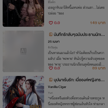
อีโรติก
เธอถูกจับมาใช้หนี้แทนพ่อ ส่วนเขา…ไม่เคย
ปล่อย “ของ
0.0
149 บาท
บันทึกรักลับๆฉบับประธานนักเรีย
นทาสแมว
25 เมษา
รักวัยรุ่น
เป็นทาสแมวแล้วไง? ทำไมต้องเก็บเป็นควา
มลับ! เมื่อ 'พะพาย' ดันไปรู้ความลับสุดยอด
ของ 'พายุ' ประธานนักเรียนสุดโหดและเย็นช
0.0
89 บาท
า เธอจะเก็บความลับนี้ได้ไหม หรือจะใจละลา
ยไปกับความหล่อของเขาก่อนกันนะ!
บุปผาเร้นรัก: เมื่อองค์หญิงทรรา
ชกลายเป็นทาสรักของหมอยา [Yuri
Vanilla Cigar
/ GL]
Yuri
"หนึ่งสตรีแฝงตัวเพื่อทวงแค้นล้างตระกูล ห
นึ่งองค์หญิงทรราชผู้ซ่อนเร้นหัวใจ ท่ามกลา