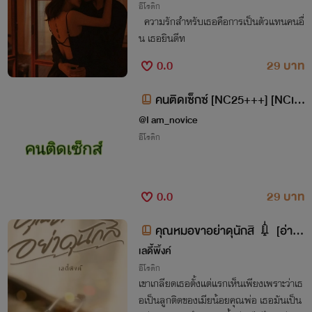
อีโรติก
ความรักสำหรับเธอคือการเป็นตัวแทนคนอื่
น เธอยินดีท
0.0
29 บาท
คนติดเซ็กซ์ [NC25+++] [NCเกื
อบทุกตอน]
@I am_novice
อีโรติก
0.0
29 บาท
คุณหมอขาอย่าดุนักสิ 💉 [อ่าน
ฟรี🔥🔞]
เลดี้พิ้งค์
อีโรติก
เขาเกลียดเธอตั้งแต่แรกเห็นเพียงเพราะว่าเธ
อเป็นลูกติดของเมียน้อยคุณพ่อ เธอมันเป็น