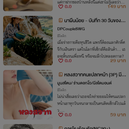
แค่กาฝากของบ้านหลังนี้แต่เขาไม่รู้เลยว่าทุก
0.0
149 บาท
ครั้งที่เขาผลักไสไล่ส่งเธอมันกลับทำให้เขาเอ
งที่เริ่มโหยหาจนแทบบ้า
นาผืนน้อย - บันทึก 30 วันของสา
วอาบอบนวด ( ภาค 1 : ครึ่งเดือนแร
DPCoupleSWG
ก )
อีโรติก
เมื่อร่างกายคือทุนชีวิต แพรรี่ต้องแลกศักดิ์ศ
รีกับเงินตรา แต่ในโลกที่เซ็กส์คือสินค้า… เธ
อจะดิ้นรนเพื่อหนี หรือจมลึกไปตลอดกาล?
0.0
29 บาท
หลงสวาทคนแปลกหน้า (3P) มี E
- BOOK
มูนสโตน/ ร่านดอกงิ้ว/นีลไดมอนด์
อีโรติก
ไม่น่าเชื่อเลยว่าเธอจะใจง่ายยอมให้คนแปลก
หน้าเอาทุกวันจนกลายเป็นคนติดเซ็กส์ไปแล้
ว....
0.0
59 บาท
ภารโรงร้อนรัก(NC20+)