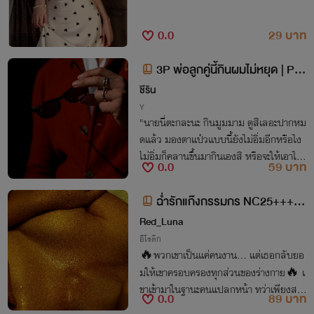
0.0
29 บาท
3P พ่อลูกคู่นี้กินผมไม่หยุด | PW
P
ชีริน
Y
"นายนี่ตะกละนะ กินมูมมาม ดูสิเลอะปากหม
ดแล้ว มองตาแป๋วแบบนี้ยังไม่อิ่มอีกหรือไง
ไม่อิ่มก็คลานขึ้นมากินเองสิ หรือจะให้เอาไป
0.0
59 บาท
ป้อนดีละ"
ฉ่ำรักแก๊งกรรมกร NC25+++
[PWP]
Red_Luna
อีโรติก
🔥พวกเขาเป็นแค่คนงาน... แต่เธอกลับยอ
มให้เขาครอบครองทุกส่วนของร่างกาย🔥 เ
ขาเข้ามาในฐานะคนแปลกหน้า ทว่าเพียงสาย
0.0
89 บาท
ตาคู่นั้นกลับจุดไฟในตัวเธอจนไม่อาจดับได้ ก