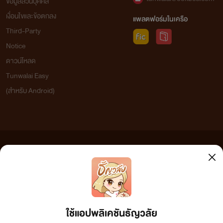
ข้อมูลส่วนบุคคล
เงื่อนไขและข้อตกลง
แพลตฟอร์มในเครือ
Third-Party
Notice
ดาวน์โหลด
Tunwalai Easy
(สำหรับ Android)
ข้อความที่ท่านได้อ่านจากเว็บไซต์นี้เกิดจากการเขียนโดยสาธารณชนและเผยแพร่โดยอัตโนมัติ ผู้ดูแล
เว็บไซต์แห่งนี้ไม่ได้เห็นด้วยและไม่ขอรับผิดชอบต่อข้อความใดๆ ทั้งสิ้น ดังนั้นผู้อ่านทุกท่านโปรดใช้
วิจารณญาณในการกลั่นกรองด้วยตนเอง และหากท่านพบข้อความใดๆ ที่ขัดต่อกฎหมายและศีลธรรม
กรุณาแจ้งมาที่ tunwalai@ookbee.com เพื่อทีมงานจะได้ดำเนินการในทันที ทั้งนี้ ทางเว็บไซต์ขอสงวน
ลิขสิทธิ์ตามพระราชบัญญัติลิขสิทธิ์ (ฉบับเพิ่มเติม) พ.ศ.2558
ใช้แอปพลิเคชันธัญวลัย