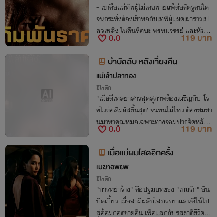
- เขาคือแม่ทัพผู้ไม่เคยพ่ายแพ้ต่อศัตรูคนใด
จนกระทั่งต้องเข้าหอกับเทพีผู้แผดเผาราวเป
ลวเพลิง ในคืนที่ตบะ พรหมจรรย์ และหัวใจ
0.0
119 บาท
ถูกเดิมพันบนเตียงเดียวกัน-
บำบัดลับ หลังเที่ยงคืน
แม่เล้าปลาทอง
อีโรติก
"เมื่อดีเทลยาสาวสุดสุภาพต้องเผชิญกับ 'โร
คไวต่อสัมผัสขั้นสุด' จนทนไม่ไหว ต้องซมซา
นมาหาคุณหมอเฉพาะทางจอมปากจัดหลังเ
0.0
119 บาท
ที่ยงคืน การบำบัดด้วย 'เข็มใหญ่โดสพิเศษ'
บนขาหยั่งจึงเริ่มต้นขึ้น!"
เมื่อแม่ผมโสดอีกครั้ง
เมฆาอพยพ
อีโรติก
"การหย่าร้าง" คือปฐมบทของ "เกมรัก" อัน
บิดเบี้ยว เมื่อสามีผลักไสภรรยาแสนดีให้ไป
สู่อ้อมกอดชายอื่น เพื่อแลกกับรสชาติชีวิตคู่