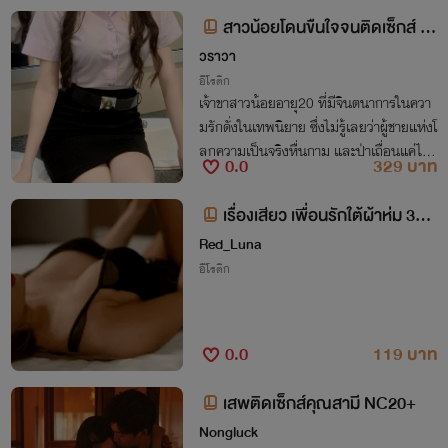
ลางแสงแดดที่แผดเผา... เสียงลมหายใจแล
สาวน้อยโดนขืนใจจนติดเซ็กส์ (N
ะเรือนกาย
วราวา
C เน้นๆ) เสียวทุกตอน❤️‍🔥
อีโรติก
เจ้าขาสาวน้อยอายุ20 ที่มีจินตนาการในควา
มรักดั่งในเทพนิยาย ซึ่งไม่รู้เลยว่าผู้ชายแห่งโ
ลกความเป็นจริงหื่นกาม และป่าเถื่อนแค่ไห
0.0
329 บาท
น
เรื่องเสียว เพื่อนรักใต้ผ้าห่ม 3P
[PWP]
Red_Luna
อีโรติก
0.0
119 บาท
เสพติดเซ็กส์คุณสามี NC20+
Nongluck