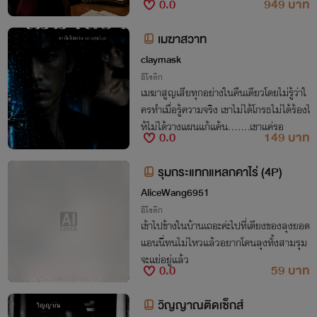
0.0
949 บาท
ที่แปลกใหม่ โดยมีลูกชายคนเดียวเป็นตัวแป
รสำคัญที่ไม่อาจล่วงรู้ความลับนี้ได้เลย
เมฆาสวาท
claymask
อีโรติก
เมฆาสูญเสียทุกอย่างในคืนเดียวโดยไม่รู้ว่าใ
ครทำเมื่อรู้ความจริง เขาไม่ได้โกรธไม่ได้ร้องไ
ห้ไม่ได้วางแผนแก้แค้น.......เขาแค่รอ
0.0
149 บาท
รุมกระแทกแหลกคาไร่ (4P)
AliceWang6951
อีโรติก
เข้าไปข้างในบ้านเถอะค่ะไปที่เตียงของลุงยอด
แอนนี่ทนไม่ไหวแล้วอยากโดนลุงทั้งสามรุม
จะแย่อยู่แล้ว
0.0
59 บาท
วิญญาณติดเซ็กส์