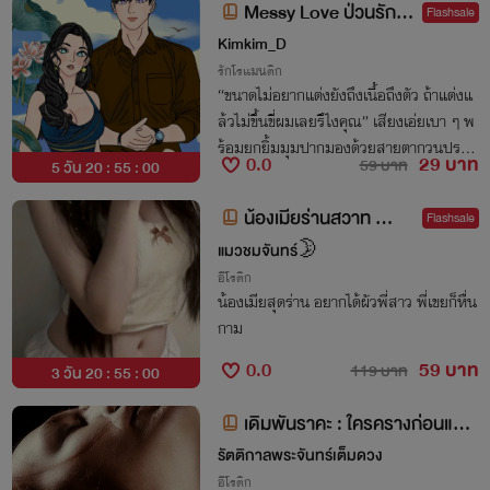
Messy Love ป่วนรักสา
Flashsale
มีเย็นชา
Kimkim_D
รักโรแมนติก
“ขนาดไม่อยากแต่งยังถึงเนื้อถึงตัว ถ้าแต่งแ
ล้วไม่ขึ้นขี่ผมเลยรึไงคุณ” เสียงเอ่ยเบา ๆ พ
ร้อมยกยิ้มมุมปากมองด้วยสายตากวนประส
0.0
29 บาท
59 บาท
5 วัน 20 : 54 : 59
าทแทน
น้องเมียร่านสวาท 🔞
Flashsale
(NC เน้นๆ) (มีอีบุ๊ค)
แมวชมจันทร์🌛
อีโรติก
น้องเมียสุดร่าน อยากได้ผัวพี่สาว พี่เขยก็หื่น
กาม
0.0
59 บาท
119 บาท
3 วัน 20 : 54 : 59
เดิมพันราคะ : ใครครางก่อนแพ้
(ปัทมราชแผดเผาใจ)
รัตติกาลพระจันทร์เต็มดวง
อีโรติก