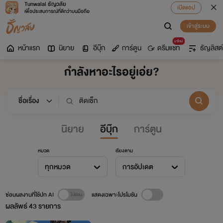
Tunwalai ธัญวลัย
เปิดแอป
เพื่อประสบการณ์ที่ดีกว่าบนมือถือ
เข้าสู่ระบบ
มาใหม่
หน้าแรก
นิยาย
อีบุ๊ก
การ์ตูน
ดรีมแชท
ธัญลิสต์
กำลังหาอะไรอยู่เอ่ย?
นิยาย
อีบุ๊ก
การ์ตูน
หมวด
เรียงตาม
ทุกหมวด
การอัปเดต
ซ่อนผลงานที่ใช้ปก AI
แสดงเฉพาะโปรโมชัน
ผลลัพธ์
43
รายการ