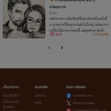
ชะโดอวกาศ
อีโรติก
หลังจากความสัมพันธ์ที่แสนอัปยศในครั้งนั้
น ทุกอย่างก็ยิ่งลุกลามเข้าไปใหญ่ แม้อยากจ
ะหนีไปให้ไกลจากตรงนี้ แต่สุดท้ายกลับต้อง
0.0
179 บาท
พบกว่า เธอขาดเขาไปไม่ได้อีกแล้ว
เกี่ยวกับเรา
ช่วยเหลือ
ช่องทางติดต่อ
ธัญวลัยคือ?
บทความ
tunwalai.com
นโยบายการ
FAQ
@webtunwalai
คุ้มครอง
tunwalai@ookbee.com