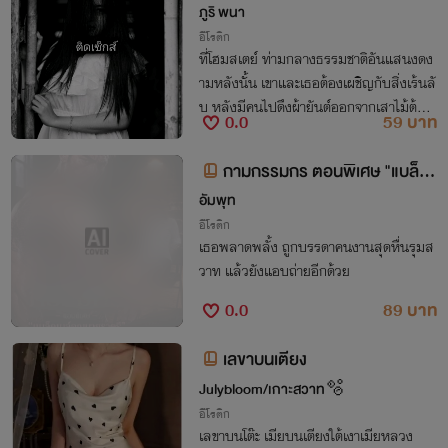
ภูริ พนา
อีโรติก
ที่โฮมสเตย์ ท่ามกลางธรรมชาติอันแสนงดง
ามหลังนั้น เขาและเธอต้องเผชิญกับสิ่งเร้นลั
บ หลังมีคนไปดึงผ้ายันต์ออกจากเสาไม้ต้นห
0.0
59 บาท
นึ่ง โดยทันทีที่ตะวันตกดิน สาวๆในกลุ่ม ก็มี
อาการเร่าร้อน โหยหาแต่รสสวาท
กามกรรมกร ตอนพิเศษ "แบล็คเ
มล์คุณนายราตรี" (8P)
อัมพุท
อีโรติก
เธอพลาดพลั้ง ถูกบรรดาคนงานสุดหื่นรุมส
วาท แล้วยังแอบถ่ายอีกด้วย
0.0
89 บาท
เลขาบนเตียง
Julybloom/เกาะสวาท🫧
อีโรติก
เลขาบนโต๊ะ เมียบนเตียงใต้เงาเมียหลวง