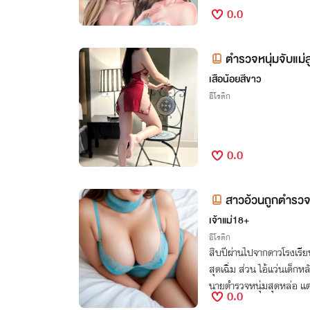
0.0
ตำรวจหนุ่มจับแม่ล
เสือน้อยสีขาว
อีโรติก
0.0
สาวอ้วนถูกตำรวจป
เจ้าแม่18+
อีโรติก
สิบปีผ่านไปจากดาวโรงเรี
สุดเฉิ่ม ส่วน ไอ้แว่นเด็ก
นายตำรวจหนุ่มสุดหล่อ แต่
0.0
ขากลับตามตื้อเธอ