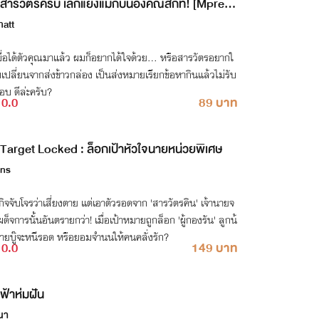
สารวัตรครับ เลิกแย่งแม่กับน้องคิณสักที! [Mpreg]
ี E-book
hatt
ื่อได้ตัวคุณมาแล้ว ผมก็อยากได้ใจด้วย... หรือสารวัตรอยากใ
เปลี่ยนจากส่งข้าวกล่อง เป็นส่งหมายเรียกข้อหากินแล้วไม่รับ
อบ ดีล่ะครับ?
0.0
89 บาท
Target Locked : ล็อกเป้าหัวใจนายหน่วยพิเศษ
ins
ิจจับโจรว่าเสี่ยงตาย แต่เอาตัวรอดจาก 'สารวัตรคิน' เจ้านายจ
ด็จการนั้นอันตรายกว่า! เมื่อเป้าหมายถูกล็อก 'ผู้กองรัน' ลูกน้
ายบู๊จะหนีรอด หรือยอมจำนนให้คนคลั่งรัก?
0.0
149 บาท
ฟ้าห่มฝัน
นา