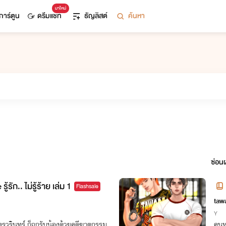
มาใหม่
การ์ตูน
ดรีมแชท
ธัญลิสต์
ค้นหา
ซ่อนผ
รัก.. ไม่รู้ร้าย เล่ม 1
Flashsale
taw
Y
ตรวรินทร์ ก็ถูกรับน้องด้วยคดีฆาตกรรม
คนหน