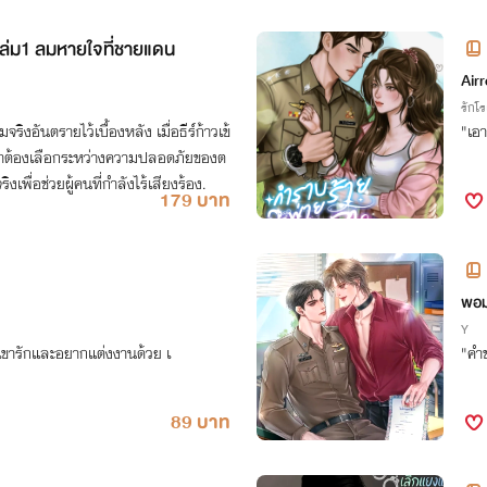
 เล่ม1 ลมหายใจที่ชายแดน
Air
รักโ
ริงอันตรายไว้เบื้องหลัง เมื่อธีร์ก้าวเข้
"เอา
ขาต้องเลือกระหว่างความปลอดภัยของต
เพื่อช่วยผู้คนที่กำลังไร้เสียงร้อง.
179 บาท
พอ
Y
เขารักและอยากแต่งงานด้วย เ
"คำข
89 บาท