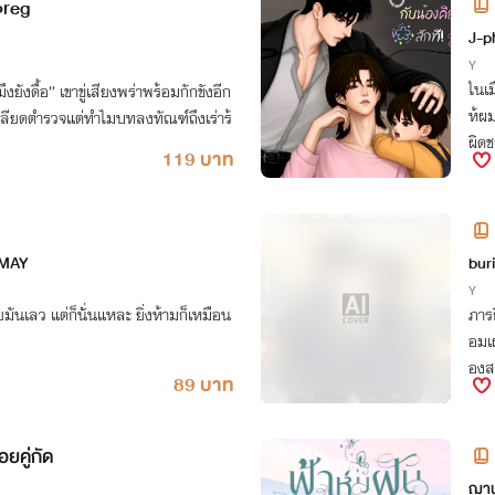
reg
| ม
J-p
Y
ในเม
ามึงยังดื้อ” เขาขู่เสียงพร่าพร้อมกักขังอีก
ห้ผม
เกลียดตำรวจแต่ทำไมบทลงทัณฑ์ถึงเร่าร้
ผิดช
119 บาท
 MAY
bur
Y
ายมันเลว แต่ก็นั่นแหละ ยิ่งห้ามก็เหมือน
ภารก
อมเผ
องส
89 บาท
อยคู่กัด
ฌา