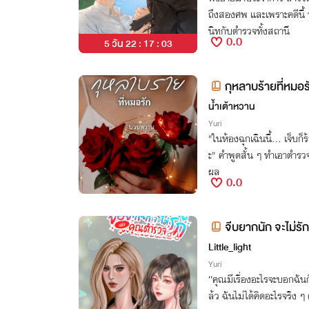
ถึงสองศพ และเพราะคดีนี้ 
นิทกับตำรวจทั้งสถานี
0.0
5 วัน 22 : 17 : 02
กุหลาบร้ายที่หมอร
น้ำเต้าหวาน
Yuri
"ในห้องฉุกเฉินนี้... เจ็บก
ะ" คำพูดสั้น ๆ ทำเอาตำร
ผล
0.0
จีบยากนัก จะไม่ร
Little_light
Yuri
“คุณมีเรื่องอะไรจะบอกฉั
ล้ว ฉันไม่ได้คิดอะไรจริง ๆ 