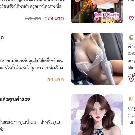
วรินทร์จึงได้พบกับครูอย่างไตรภพ ที่ส
179 บาท
279 บาท
ัก
(อ่
เจ้า
อีโรต
็ร้องออกมาเถอะค่ะ คุณไม่ใช่เครื่องจักรน
เธอ
วจสาวใจสั่นจ้องหน้าคุณหมอจนลืมเจ็บแ
งขั
ม่กล
59 บาท
กเข
ักแล้วคุณตำรวจ
มงกุ
รักโ
นกันแน่คะ?” “คุณน้ำฝน” “สำหรับคุณแ
"เขา
ค่ะ”