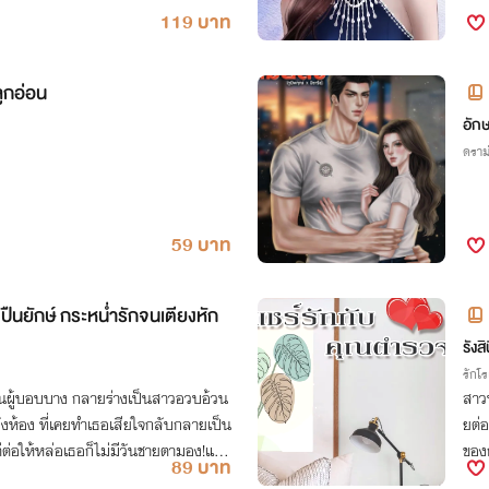
119 บาท
ูกอ่อน
อักษ
ดราม
59 บาท
ืนยักษ์ กระหน่ำรักจนเตียงหัก
รังสิ
รักโ
ยนผู้บอบบาง กลายร่างเป็นสาวอวบอ้วน
สาว
หลังห้อง ที่เคยทำเธอเสียใจกลับกลายเป็น
ยต่อ
ต่อให้หล่อเธอก็ไม่มีวันชายตามอง!แต่เ
ของก
89 บาท
องเ