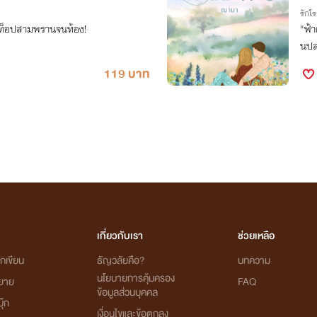
รักโ
ตัวท็อปสามพรานจนท้อง!
"ฟ้า
นปล
119 บาท
เกี่ยวกับเรา
ช่วยเหลือ
กเขียน
ธัญวลัยคือ?
บทความ
นโยบายการคุ้มครอง
ิยาย
FAQ
ข้อมูลส่วนบุคคล
ุ๊ก
เงื่อนไขและข้อตกลง