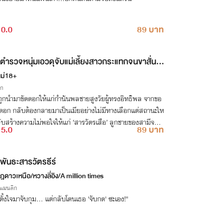
0.0
89 บาท
ตำรวจหนุ่มเอวดุจับแม่เลี้ยงสาวกระแทกจนขาสั่น
านฟรี)
แม่18+
ิก
ถูกนำมาขัดดอกให้แก่กำนันพลชายสูงวัยผู้ทรงอิทธิพล จากขอ
ดดอก กลับต้องกลายมาเป็นเมียอย่างไม่มีทางเลือกแต่สถานะให
ับสร้างความไม่พอใจให้แก่ ‘สารวัตรเสือ’ ลูกชายของสามีจนถู
5.0
89 บาท
าตรวจสอบทุกซอกทุกมุม
พันธะสารวัตรธีร์
ฎดาวเหนือ/หวางลี่อิง/A million times
รแมนติก
ตั้งใจมาจับกุม... แต่กลับโดนเธอ 'จับกด' ซะเอง!"