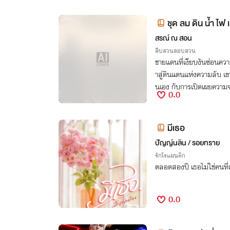
ชุด ลม ดิน น้ำ ไฟ
สรณ์ ณ สอน
สืบสวนสอบสวน
ชายแดนที่เงียบงันซ่อนความจ
าสู่ดินแดนแห่งความลับ เ
นเอง กับการเปิดเผยความจริง
0.0
มีเธอ
ปัญญ์นลิน / รอยทราย
รักโรแมนติก
ตลอดสองปี เธอไม่ใช่คนที่
0.0