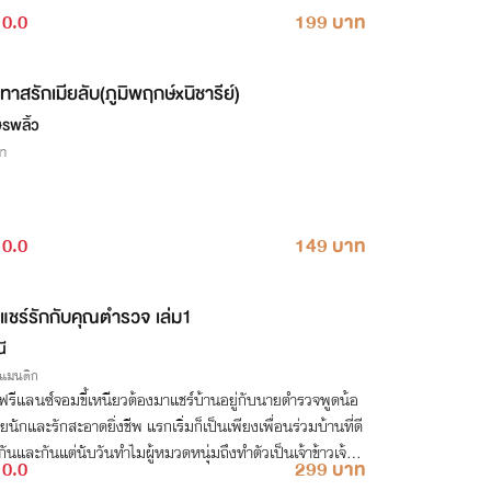
0.0
199 บาท
ทาสรักเมียลับ(ภูมิพฤกษ์xนิชารีย์)
รพลิ้ว
่า
0.0
149 บาท
แชร์รักกับคุณตำรวจ เล่ม1
นี
รแมนติก
ฟรีแลนซ์จอมขี้เหนียวต้องมาแชร์บ้านอยู่กับนายตำรวจพูดน้อ
ยนักและรักสะอาดยิ่งชีพ แรกเริ่มก็เป็นเพียงเพื่อนร่วมบ้านที่ดี
ันและกันแต่นับวันทำไมผู้หมวดหนุ่มถึงทำตัวเป็นเจ้าข้าวเจ้าข
0.0
299 บาท
ธอนัก