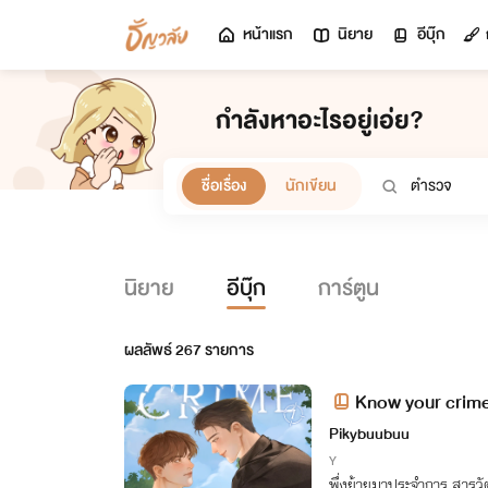
หน้าแรก
นิยาย
อีบุ๊ก
กำลังหาอะไรอยู่เอ่ย?
ชื่อเรื่อง
นักเขียน
นิยาย
อีบุ๊ก
การ์ตูน
ผลลัพธ์
267
รายการ
Know your crime รู้
Pikybuubuu
Y
พึ่งย้ายมาประจำการ สารวั