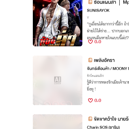
ซ้อนแผนล่า｜Mp
SUNISAYOK
Y
“กูเถื่อนได้มากกว่านี้อีก ถ้
ฝ่ายไว้ใต้ร่าง... ปากบอก
อนจนลืมหายใจแบบนี้ล่ะ!?
0.0
เพลิงอัครา
จันทร์เดือนห้า / MOONY
รักโรแมนติก
รู้ดีว่าการหลงรักเมียเจ้าน
ยิ่งยุ !
0.0
ขัดขาคว้าใจ นายร้
Charin SOS (ชาริน)