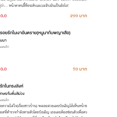
ู้ว่า... หน้าตาคนขี้หึงระดับเลเวลสิบมันเป็นยังไง!
0.0
299 บาท
รอยรักในเงาอันตราย(หนูนากับพญาเสือ)
านนา
รแมนติก
0.0
59 บาท
รักในกรงสิงห์
ักษร/โบตั๋นสีม่วง
รแมนติก
าะความใส่ใจ(เรื่องชาวบ้าน) พลอยสวยเลยบังเอิญได้เห็นหน้าข
อสที่ตำรวจกำลังตามตัวโดยบังเอิญ เธอเลยต้องซ่อนตัวเพื่อคว