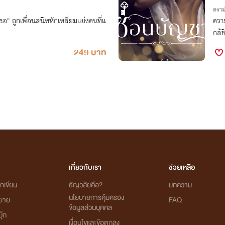
ดราม
เธอ" ถูกเพื่อนสนิทหักเหลี่ยมแย่งคนที่แ
ควา
กล้ช
249 บาท
เกี่ยวกับเรา
ช่วยเหลือ
กเขียน
ธัญวลัยคือ?
บทความ
นโยบายการคุ้มครอง
ิยาย
FAQ
ข้อมูลส่วนบุคคล
ุ๊ก
เงื่อนไขและข้อตกลง