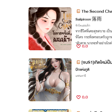
The Second Chanc
Saiipiroon 落雨
รักโรแมนติก
จากชีวิตที่เคยสุขสบาย เป็
ห้ใคร กระทั่งครอบครัวถู
าตัวตาย นางจะทำอย่างไรต่
0.0
ม้แต่ศักดิ์ศรี...
[จบS1]เกิดใหม่เป็
ฉันดูก็ได้นะ
ปีกแห่งภูติ
แฟนตาซี
0.0