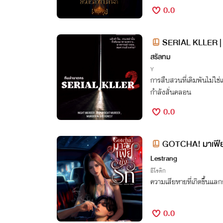
0.0
SERIAL KLLER | ท
book)
สรัลทม
Y
การสืบสวนที่เดิมพันไม่ใช่แ
กำลังสั่นคลอน
0.0
GOTCHA! มาเฟียข
Lestrang
อีโรติก
ความเสียหายที่เกิดขึ้นแลก
0.0