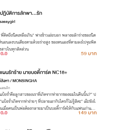
ปฏิบัติการลักพา...รัก
sassygirl
ดถึงนิดเหลือเกิน" ฟางข้าวเอ่ยบอก พลางผลักร่างของนิต
ห้นอนลงบนเตียงตามด้วยร่างสูง ของตนเองที่ตามลงไปจุมพิต
งสาวในทุกสัดส่วน
0.0
59 บาท
แผนรักร้าย นายบอดี้การ์ด NC18+
์สิงหา / MONSINGHA
รแมนติก
แป้งร่ำคือลูกสาวของเราที่เกิดจากท่ายากของผมในคืนนั้น?” ป
แป้งร่ำเกิดจากท่าง่ายๆ ที่ปลายเอากับใครก็ไม่รู้สิคะ” เอ๊ะ!ยังไ
นเมื่อคนเป็นพ่อต้องกลายมาเป็นบอดี้การ์ดให้กับแฟนเก่าและ
0.0
149 บาท
สาวของตัวเอง