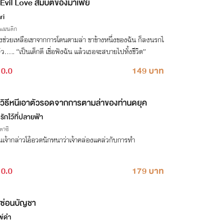
Evil Love สมบัติของมาเฟีย
ri
รแมนติก
ยงช่วยเหลือเขาจากการโดนตามล่า ขาข้างหนึ่งของฉัน ก็ลงนรกไ
ว..... “เป็นเด็กดี เชื่อฟังฉัน แล้วเธอจะสบายไปทั้งชีวิต”
0.0
149 บาท
วิธีหนีเอาตัวรอดจากการตามล่าของท่านดยุค
ักใว้ที่ปลายฟ้า
าซี
เจ้ากล่าวโอ้อวดนักหนาว่าเจ้าคล่องแคล่วกับการทำ
0.0
179 บาท
ซ่อนบัญชา
พ์ดำ