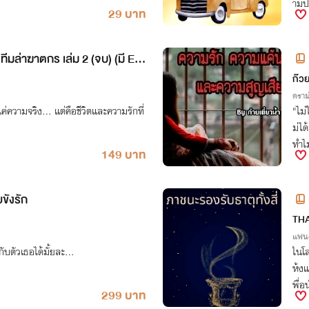
ามปล
29 บาท
า” 
ีมล่าฆาตกร เล่ม 2 (จบ) (มี E-
ก๊วย
ดราม
ค่ความจริง... แต่คือชีวิตและความรักที่
"ไม่ใช่ตรง
ม่ไ
ทำไ
149 บาท
ังรัก
TH
แฟนต
กับตัวเธอได้มั้ยละ…
ในโล
ห้งแ
พื่อ
299 บาท