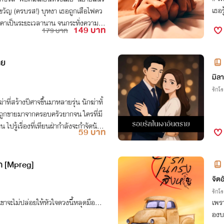
เธอร
) บุหงา เธอถูกเสือไฟคว
อินคาเป็นระยะเวลานาน จนกระทั่งความใก
149 บาท
179 บาท
ดันหลงรักนักฆ่าอย่างเสือไฟ ทั้งๆที่เธอ
มีคุณหมอสุดหล่ออย่าง คณา แอบหลงรั
ส้นทางนี้เสือไฟจำเป็นจะต้องเลือก ระหว่
าย
เผลอตกหลุมรัก แนะนำว่าให้ทดล
มิล
รัก 💖 ไรท์ขอบคุณทุกการดาวน์โหลดเล
รักโ
ที่สร้างปีศาจขึ้นมาหลายรุ่น นักฆ่าทั้
่ถูกขายมาจากครอบครัวยากจน ใครที่มี
59 บาท
้อในภายหลังจึงพยายามหยุดยั้ง แต่ว่าเขา
ต้องหนีไป เฟยเจิน ผู้นำเทียนฝ่าที่อยา
จึงส่ง ไป๋ คนที่เป็นทั้ง เพื่อนสนิทแ
ก [Mpreg]
ดเขา
จิตอ
รักโ
เขาจะไม่ปล่อยให้หัวใจดวงนี้หลุดมือ...
เพร
องบ