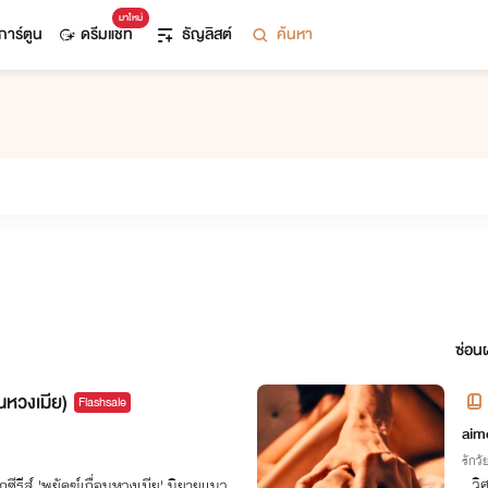
มาใหม่
การ์ตูน
ดรีมแชท
ธัญลิสต์
ค้นหา
ซ่อนผ
อนหวงเมีย)
Flashsale
aim
รักวัย
.. ว
กซีรีส์ 'พยัคฆ์เถื่อนหวงเมีย' นิยายแนว