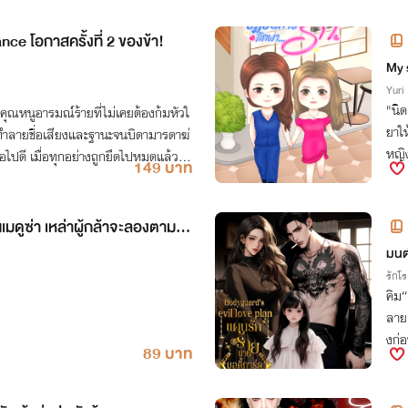
e โอกาสครั้งที่ 2 ของข้า!
My 
Yuri
"นิด พี่คิ
นคุณหนูอารมณ์ร้ายที่ไม่เคยต้องก้มหัวใ
ยาใ
กทำลายชื่อเสียงและฐานะจนบิดามารดาฆ่
หญิ
อไปดี เมื่อทุกอย่างถูกยึดไปหมดแล้วแ
149 บาท
นเมดูซ่า เหล่าผู้กล้าจะลองตามล่า
มนต
รักโ
คิม“
ลาย“
งก่อ
89 บาท
ลูก