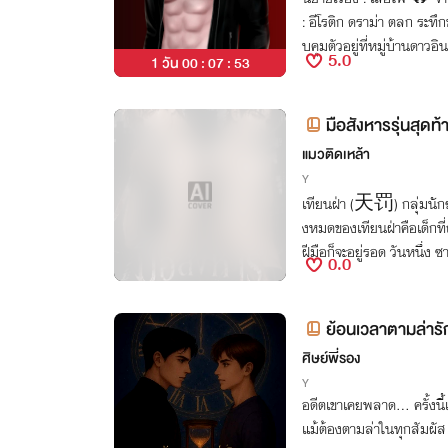
: อีโรติก ดราม่า ตลก ระทึกขวัญ (ครบรส!
บคุมตัวอยู่ที่หมู่บ้านดาว
5.0
1 วัน 00 : 07 : 52
ล้ชิดก่อตัวเป็นความรัก เธอ
ควรจะหนีไปด้วยซ้ำ แต่ก็
กเธออยู่ฝ่ายเดียวอีกด้วย เ
มือสังหารรุ่นสุดท้
างหน้าที่ของเขา กับ.. เหยื่อที่เขา
แมวติดเหล้า
องอ่านก่อนกดซื้อนะคะที่
Y
ยน้า~
เทียนฝ่า (天罚) กลุ่มนักฆ่า
งหมดของเทียนฝ่าคือเด็กที
ฝีมือก็จะอยู่รอด วันหนึ่ง ซาน ไปรู้เรื่องที่เทียนฝ่ากำลังจะกำจัดนักฆ่
0.0
าเก่าเพื่อป้องกันการแข็งข
ถูกใส่ร้ายว่าเป็นคนทรยศจน
กได้และหลงใหลในตัวของซาน
ย้อนเวลาตามล่ารั
ละคนที่ซานแอบรัก ไปกำจั
ศิษย์พี่รอง
Y
อดีตเขาเคยพลาด... ครั้งนี้
แม้ต้องตามล่าในทุกสัมผัส