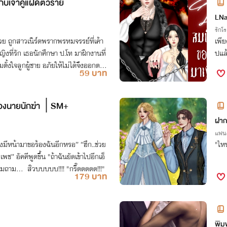
ับเจ้าคู่แฝดตัวร้าย
LNa
รักโ
วย ถูกสาวเนิร์ดพรากพรหมจรรย์ที่เค้า
เพี
ป.โท มาฝึกงานที่
ปแล้
 อภัยให้ไม่ได้จึงออกตาม
59 บาท
ของนายนักฆ่า │SM+
ฝากร
แฟนต
ยังมีหน้ามาขอร้องฉันอีกหรอ” “ฮึก..ช่วย
"ไหน
” อัคคีพูดขึ้น "ถ้าฉันยัดเข้าไปอีกเอ็
ามถาม... ส๊วบบบบบ!!!! "กรี๊ดดดดด!!!"
179 บาท
พิม