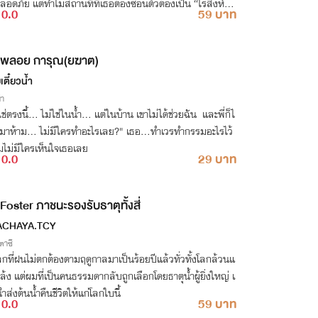
อดภัย แต่ทำไมสถานที่ที่เธอต้องซ้อนตัวต้องเป็น “ไร่สิงห์ศิล
0.0
59 บาท
ไร่ของแฟนเก่าเธอ
พลอย การุณ(ยฆาต)
เตี๋ยวน้ำ
่า
นี้... ไม่ใช่ในน้ำ... แต่ในบ้าน เขาไม่ได้ช่วยฉัน และพี่ก็ไ
ด้มาห้าม... ไม่มีใครทำอะไรเลย?" เธอ...ทำเวรทำกรรมอะไรไว้
มไม่มีใครเห็นใจเธอเลย
0.0
29 บาท
Foster ภาชนะรองรับธาตุทั้งสี่
ACHAYA.TCY
าซี
กที่ฝนไม่ตกต้องตามฤดูกาลมาเป็นร้อยปีแล้วทั่วทั้งโลกล้วนแ
ล้ง แต่ผมที่เป็นคนธรรมดากลับถูกเลือกโดยธาตุน้ำผู้ยิ่งใหญ่ เ
นำส่งต้นน้ำคืนชีวิตให้แก่โลกใบนี้
0.0
59 บาท