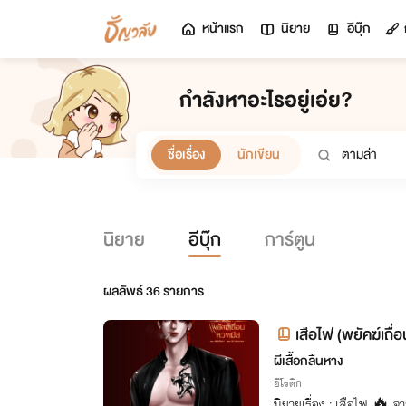
หน้าแรก
นิยาย
อีบุ๊ก
กำลังหาอะไรอยู่เอ่ย?
ชื่อเรื่อง
นักเขียน
นิยาย
อีบุ๊ก
การ์ตูน
ผลลัพธ์
36
รายการ
เสือไฟ (พยัคฆ์เถื่
ผีเสื้อกลืนหาง
อีโรติก
นิยายเรื่อง : เสือไฟ 🔥 จา