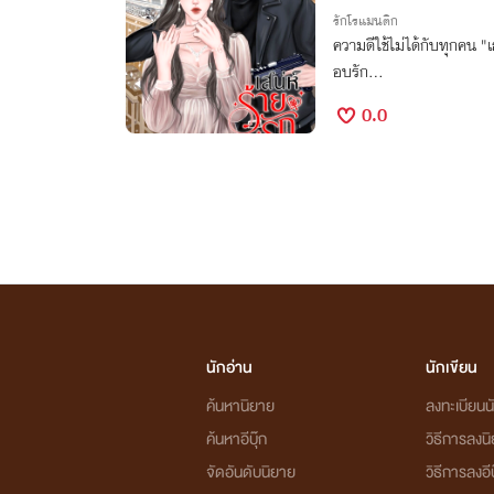
รักโรแมนติก
ความดีใช้ไม่ได้กับทุกคน "
อบรัก...
0.0
นักอ่าน
นักเขียน
ค้นหานิยาย
ลงทะเบียนนั
ค้นหาอีบุ๊ก
วิธีการลงน
จัดอันดับนิยาย
วิธีการลงอีบ