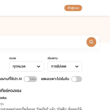
เข้าสู่ระบบ
หมวด
เรียงตาม
ทุกหมวด
การอัปเดต
ลงานที่ใช้ปก AI
แสดงเฉพาะโปรโมชัน
เกียร์หวงของ
eeka
รุ่น
ิศวะสายดุอย่างเขาก็พร้อมจะ 'ปิดเกียร์' แล้ว 'เปิดศึก' สั่งสอนให้