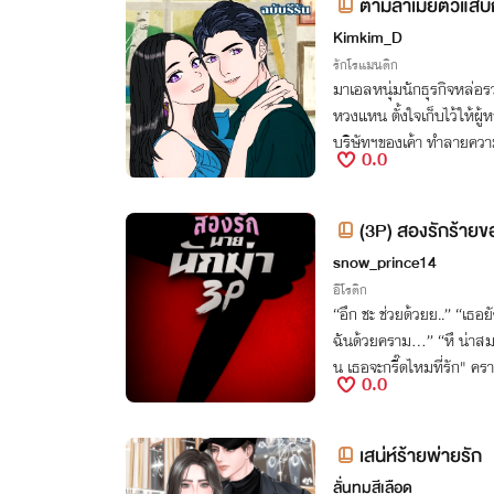
ตามล่าเมียตัวแสบก
Kimkim_D
รักโรแมนติก
มาเอลหนุ่มนักธุรกิจหล่อร
หวงแหน ตั้งใจเก็บไว้ให้ผู้หญิงที่รัก เธอนักศึกษา 
บริษัทฯของเค้า ทำลายความตั้งใจลูกผู้ชาย
0.0
ล่าหาเธอ
(3P) สองรักร้าย
snow_prince14
อีโรติก
“อึก ชะ ช่วยด้วยย..” “เธอ
ฉันด้วยคราม…” “หึ น่าสมเพช
น เธอจะกรี๊ดไหมที่รัก" คร
0.0
เสน่ห์ร้ายพ่ายรัก
ลั่นทมสีเลือด