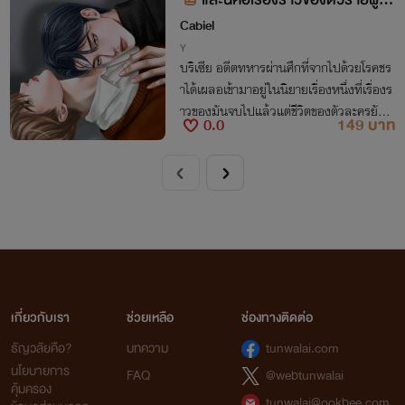
บอด
Cabiel
Y
บริเซีย อดีตทหารผ่านศึกที่จากไปด้วยโรคชร
าได้เผลอเข้ามาอยู่ในนิยายเรื่องหนึ่งที่เรื่องร
าวของมันจบไปแล้วแต่ชีวิตของตัวละครยังค
0.0
149 บาท
งต้องดำเนินต่อไปตัวร้ายผู้ตาบอดคนนั้นอดีต
ทหารผ่านศึกจะจัดการได้หรือเปล่านะ?
เกี่ยวกับเรา
ช่วยเหลือ
ช่องทางติดต่อ
ธัญวลัยคือ?
บทความ
tunwalai.com
นโยบายการ
FAQ
@webtunwalai
คุ้มครอง
tunwalai@ookbee.com