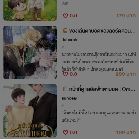
เหต
0.0
179 บาท
ของเล่นตาบอดของลอร์ดคอนรา
ด
Juharah
Y
นายท่านโปรดปรานตุ๊กตาเป็นอย่างมาก แต่ท่
านมักจะขี้เบื่อเพราะพวกมันชอบทำตัวมีชีวิต
รู้แล้วก็ทำตัวดี ๆ เข้าล่ะคุณแคสเปอร์
0.0
299 บาท
หน้าที่ดูแลอัลฟ่าตาบอด | Ome
gaverse
sundear
Y
“ถ้าเธอไม่มีที่ไป อยากมาดูแลคนตาบอดอย่า
งฉันไหม?”
0.0
199 บาท