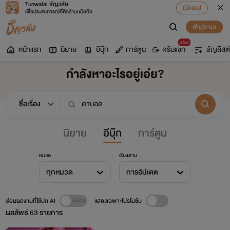
Tunwalai ธัญวลัย
เปิดแอป
เพื่อประสบการณ์ที่ดีกว่าบนมือถือ
เข้าสู่ระบบ
มาใหม่
หน้าแรก
นิยาย
อีบุ๊ก
การ์ตูน
ดรีมแชท
ธัญลิสต์
กำลังหาอะไรอยู่เอ่ย?
นิยาย
อีบุ๊ก
การ์ตูน
หมวด
เรียงตาม
ทุกหมวด
การอัปเดต
ซ่อนผลงานที่ใช้ปก AI
แสดงเฉพาะโปรโมชัน
ผลลัพธ์
63
รายการ