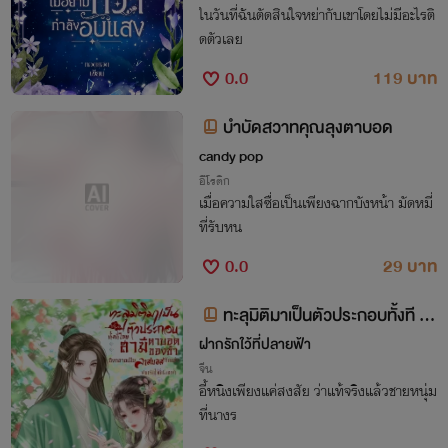
ในวันที่ฉันตัดสินใจหย่ากับเขาโดยไม่มีอะไรติ
ดตัวเลย
0.0
119 บาท
บำบัดสวาทคุณลุงตาบอด
candy pop
อีโรติก
เมื่อความใสซื่อเป็นเพียงฉากบังหน้า มัดหมี่
ที่รับหน
0.0
29 บาท
ทะลุมิติมาเป็นตัวประกอบทั้งที ไฉ
นสามีตาบอดของข้าถึ
ฝากรักใว้ที่ปลายฟ้า
จีน
อี้หนิงเพียงแค่สงสัย ว่าแท้จริงแล้วชายหนุ่ม
ที่นางร