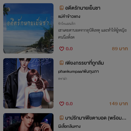
อดีตรักนายเย็นชา
แม่ค้าข้าวแกง
รักโรแมนติก
เขาเคยตาบอดจากอุบัติเหตุ และทำให้ผู้หญิง
คนนึงตั้งค
0.0
89 บาท
เพียงภรรยาที่ถูกลืม
phankumpaa/พันกุมภา
ดราม่า
0.0
149 บาท
บาปรักมาเฟียตาบอด (พร้อมตอ
นพิเศษและภาพประกอบ)
ผีเสื้อกลืนหาง