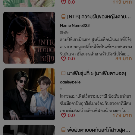
0.0
119 บาท
[NTR] ความฝันของหญิงตาบอ
ด
Name Name222
อีโรติก
สามปีที่เขาเฝ้ามอง สู่หนึ่งเดือนในนรกที่มิจิรุ
สาวตาบอดถูกเปลี่ยนให้เป็นเพียงภาชนะรอง
รับตัณหา เมื่อสตอล์กเกอร์วิปริตบีบให้เธออุ้
0.0
89 บาท
มท้องลูกของเขา พร้อมบังคับให้หลอกสามี
ผู้แสนดีท่ามกลางเสียงสะอื้น
มาเฟียรุ่นที่ 5 (มาเฟียตาบอด)
ddaisybelle
Y
โลกของมาเฟียไร้ความปราณี บังเหียนอำนา
จในมือคามินถูกชิงไปพร้อมกับดวงตาที่มืดบ
อด แต่แสงสว่างเดียวที่ส่องนำทางเขา ไม่ได้
0.0
179 บาท
มาจากการมองเห็น แต่มันมาจากหัวใจของใ
ครบางคน และการเสียสละที่แลกมาด้วยชีวิต
พ่อผัวตาบอดกับสะใภ้สาวสุดแซ่