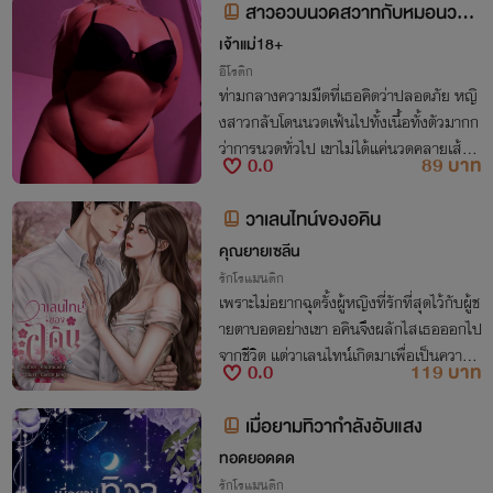
สาวอวบนวดสวาทกับหมอนวดต
าบอด
เจ้าแม่18+
อีโรติก
ท่ามกลางความมืดที่เธอคิดว่าปลอดภัย หญิ
งสาวกลับโดนนวดเฟ้นไปทั้งเนื้อทั้งตัวมากก
ว่าการนวดทั่วไป เขาไม่ได้แค่นวดคลายเส้น
0.0
89 บาท
แต่นวดคลึงไปถึงเบื้องลึกของความปรารถน
า มอบสวรรค์ชั้นเจ็ดที่ลันตาไม่เคยผ่านพบแ
วาเลนไทน์ของอคิน
ละ
คุณยายเซลีน
รักโรแมนติก
เพราะไม่อยากฉุดรั้งผู้หญิงที่รักที่สุดไว้กับผู้ช
ายตาบอดอย่างเขา อคินจึงผลักไสเธอออกไป
จากชีวิต แต่วาเลนไทน์เกิดมาเพื่อเป็นความรั
0.0
119 บาท
กของอคินแต่เพียงผู้เดียว ต่อให้เขาจะมองไม่
เห็น เธอก็จะเป็นดวงตาให้เขาเอง
เมื่อยามทิวากำลังอับแสง
ทอดยอดดด
รักโรแมนติก