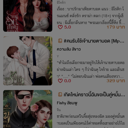
อีโรติก
เรื่อง : บาปรักมาเฟียตาบอด แนว : อีโรติก โ
รแมนซ์ คลั่งรัก ดราม่า ตลก (18+) จากผู้เขี
ยน : ผีเสื้อกลืนหาง *พระเอกเรื่องนี้ขี้หึง ขี้ห
5.0
179 บาท
วงเมียที่สุดในสามโลก 📌 [เรื่องย่อ] เมื่อไม่
สมหวังในความรักจนหมอดูทักว่าชีวิตจะตก
#คนรับใช้เจ้านายตาบอด [Mpre
ต่ำ เบบี๋ จึงต้องกลับไปหาแฟนเก่าเพื่อขอให้เ
g] | จักรวาลพิการ
ความลับ สีขาว
ขาอโหสิกรรมให้ แต่เธอดันมารู้ทีหลังว่า หมื่
Y
นผา แฟนเก่าสุดหล่อดัน 'ตาบอด' เธอจึงสมั
"ทำไมถึงเลือกจะมาอยู่รับใช้เจ้านายตาบอดอ
ครไปเป็นคนดูแลส่วนตัวของเขา.. * เฉพาะค
ย่างฉันเล่า ใคร ๆ ก็ว่าฉันดุ ใจร้าย และเย็นช
นที่ซื้ออีบุ๊กจะได้อ่านตอนพิเศษ 3 ตอน ** มี
า" "...." "ไม่ตอบฉันเล่า พ่อคนเสียงหวาน"
ภาพประกอบ 18+ ทักมารับได้ที่เพจ FB : น
0.0
329 บาท
"คะ คือ.." "เสียงหวาน หน้าจะหวานด้วยหรือ
ามปากกา ผีเสื้อกลืนหาง นะคะ 🥰
เปล่า เสียดายจริงที่มองไม่เห็นแล้ว"
เกิดใหม่คราวนี้ฉันขอเป็นคู่หมั้นตั
วร้ายของบอดี้การ์ดตาบอด ยุค 80
Fishy สีชมพู
จีน
ชาติภพก่อนเหวินจื้อฮุ่ยหลงผิด มองคู่หมั้นต
าบอดเป็นเพียงคนไร้ค่าทอดทิ้งเขาอย่างไร้ใย