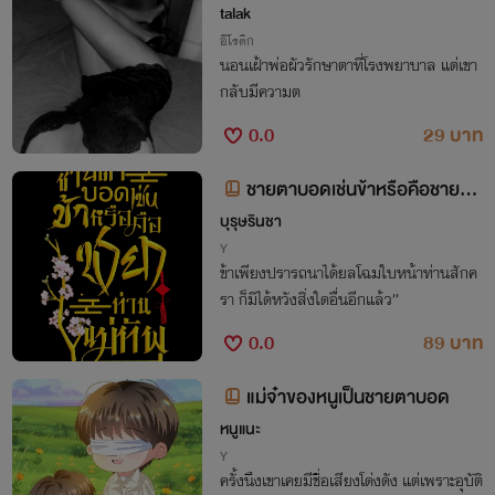
บ
talak
อีโรติก
นอนเฝ้าพ่อผัวรักษาตาที่โรงพยาบาล แต่เขา
กลับมีความต
0.0
29 บาท
ชายตาบอดเช่นข้าหรือคือชายาท่
านแม่ทัพ
บุรุษรินชา
Y
ข้าเพียงปรารถนาได้ยลโฉมใบหน้าท่านสักค
รา ก็มิได้หวังสิ่งใดอื่นอีกแล้ว”
0.0
89 บาท
แม่จ๋าของหนูเป็นชายตาบอด
หนูแนะ
Y
ครั้งนึงเขาเคยมีชื่อเสียงโด่งดัง แต่เพราะอุบัติ