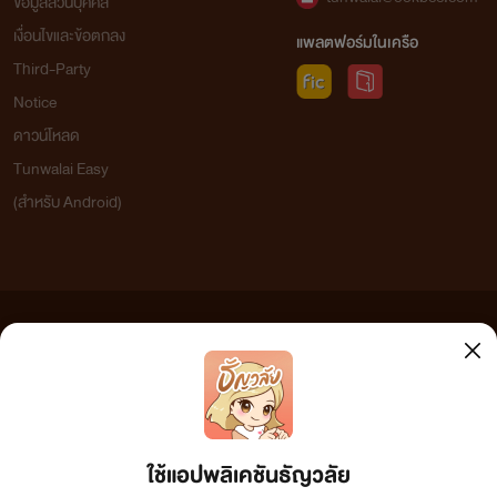
ข้อมูลส่วนบุคคล
เงื่อนไขและข้อตกลง
แพลตฟอร์มในเครือ
Third-Party
Notice
ดาวน์โหลด
Tunwalai Easy
(สำหรับ Android)
ข้อความที่ท่านได้อ่านจากเว็บไซต์นี้เกิดจากการเขียนโดยสาธารณชนและเผยแพร่โดยอัตโนมัติ ผู้ดูแล
เว็บไซต์แห่งนี้ไม่ได้เห็นด้วยและไม่ขอรับผิดชอบต่อข้อความใดๆ ทั้งสิ้น ดังนั้นผู้อ่านทุกท่านโปรดใช้
วิจารณญาณในการกลั่นกรองด้วยตนเอง และหากท่านพบข้อความใดๆ ที่ขัดต่อกฎหมายและศีลธรรม
กรุณาแจ้งมาที่ tunwalai@ookbee.com เพื่อทีมงานจะได้ดำเนินการในทันที ทั้งนี้ ทางเว็บไซต์ขอสงวน
ลิขสิทธิ์ตามพระราชบัญญัติลิขสิทธิ์ (ฉบับเพิ่มเติม) พ.ศ.2558
ใช้แอปพลิเคชันธัญวลัย