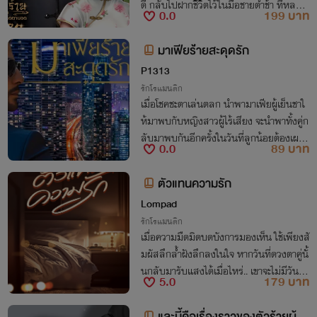
ดี กลับไปฝากชีวิตไว้ในมือชายต่ำช้า ที่หลอกใ
0.0
199 บาท
ช้เธอเพื่อผลประโยชน์ จนกระทั่งต้องเผชิญชะ
ตากรรมอันโหดร้ายจึงได้รู้ว่าใครดี
มาเฟียร้่ายสะดุดรัก
P1313
รักโรแมนติก
เมื่อโชคชะตาเล่นตลก นำพามาเฟียผู้เย็นชาใ
ห้มาพบกับหญิงสาวผู้ไร้เสียง จะนำพาทั้งคู่ก
ลับมาพบกันอีกครั้งในวันที่ลูกน้อยต้องเผชิ
0.0
89 บาท
ญวิกฤต บททดสอบครั้งใหม่ของหัวใจ
ตัวแทนความรัก
Lompad
รักโรแมนติก
เมื่อความมืดมิดบดบังการมองเห็น ใช้เพียงสั
มผัสลึกล้ำฝังลึกลงในใจ หากวันที่ดวงตาคู่นั้
นกลับมารับแสงได้เมื่อไหร่.. เขาจะไม่มีวันรู้เ
5.0
179 บาท
ลยว่าเธอมีตัวตน
และนี้คือเรื่องราวของตัวร้ายผู้ตา