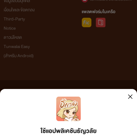
ข้อมูลส่วนบุคคล
เงื่อนไขและข้อตกลง
แพลตฟอร์มในเครือ
Third-Party
Notice
ดาวน์โหลด
Tunwalai Easy
(สำหรับ Android)
ข้อความที่ท่านได้อ่านจากเว็บไซต์นี้เกิดจากการเขียนโดยสาธารณชนและเผยแพร่โดยอัตโนมัติ ผู้ดูแล
เว็บไซต์แห่งนี้ไม่ได้เห็นด้วยและไม่ขอรับผิดชอบต่อข้อความใดๆ ทั้งสิ้น ดังนั้นผู้อ่านทุกท่านโปรดใช้
วิจารณญาณในการกลั่นกรองด้วยตนเอง และหากท่านพบข้อความใดๆ ที่ขัดต่อกฎหมายและศีลธรรม
กรุณาแจ้งมาที่ tunwalai@ookbee.com เพื่อทีมงานจะได้ดำเนินการในทันที ทั้งนี้ ทางเว็บไซต์ขอสงวน
ลิขสิทธิ์ตามพระราชบัญญัติลิขสิทธิ์ (ฉบับเพิ่มเติม) พ.ศ.2558
ใช้แอปพลิเคชันธัญวลัย