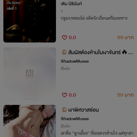
ทของไผ่)
เติม นิธินันท์
Y
ปฐมบทของไผ่ อดีตนักเรียนเตรียมทหาร
0.0
59 บาท
สัมผัสต้องห้ามในเงาจันทร์🔥[N
ShadowMusee
c]❤️‍🔥🔞🔥
อีโรติก
0.0
59 บาท
เงาพิศวาสซ่อน
ShadowMusee
อีโรติก
เขาคือ “ลูกเลี้ยง” ที่เธอควรห้ามใจ แต่ทุกสา