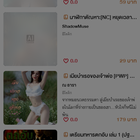
0.0
59 บาท
บ... แต่พี่แพรมีความเซ็กซี่ที่ธรรมชาติให้มา
แบบจัดเต็มเลย”
นาฬิกาตัณหา:[NC] หยุดเวลาล่
าสวาท
ShadowMuse
อีโรติก
0.0
29 บาท
เมียบำเรอของเจ้าพ่อ [PWP] +
[BDSM] + [NC30+]
ณ ธารา
อีโรติก
จากหมอนวดธรรมดา สู่เมียบำเรอของเจ้าพ่
อในโลกที่ร่างกายเป็นของเขา…หัวใจก็หนีไม่
พ้น
0.0
179 บาท
เตรียมทหารตกอับ เล่ม 1 (ปฐมบ