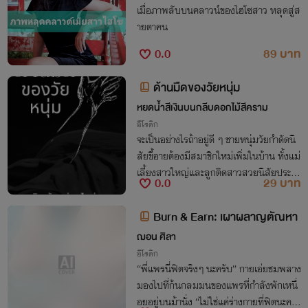
เมื่อภาพลับบนคลาวน์ของไฮโซสาว หลุดสู่ส
ายตาคน
0.0
89 บาท
ด้านมืดของวัยหนุ่ม
หยดน้ำสีเงินบนกลีบดอกไม้สีคราม
อีโรติก
จะเป็นอย่างไรถ้าอยู่ดี ๆ ชายหนุ่มวัยกำดัดนิ
สัยขี้อายต้องมีสมาชิกใหม่เพิ่มในบ้าน ทั้งแม่
เลี้ยงสาวใหญ่และลูกติดสาวสวยนิสัยประห
0.0
29 บาท
ลาด เขาจะจัดการกับความรู้สึกและความต้อง
การตัวเองยังไง?
Burn & Earn: เผาผลาญตัณหา
ฌอน ศิลา
อีโรติก
“พี่แพรนี่ฟิตจริงๆ นะครับ” กายเอ่ยชมพลาง
มองไปที่ก้นกลมมนของแพรที่กำลังพักเหนื่
อยอยู่บนม้านั่ง “ไม่ใช่แค่ร่างกายที่ฟิตนะครั