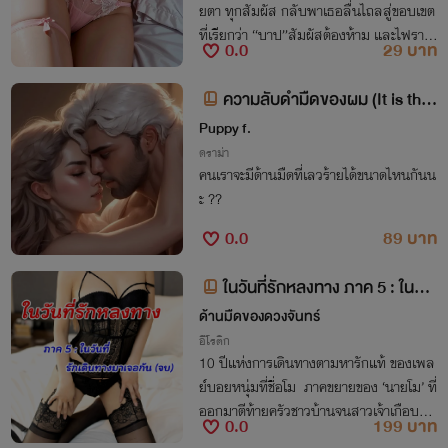
ยตา ทุกสัมผัส กลับพาเธอลื่นไถลสู่ขอบเขต
ที่เรียกว่า “บาป”สัมผัสต้องห้าม และไฟราคะ
0.0
29 บาท
ที่ร้อนแรง ผลักพวกเขาเข้าสู่วังวนพิศวาส ที่
ยิ่งหนี… ยิ่งใกล้ ยิ่งลึก… ยิ่งห้ามก็ยิ่งโหยห
ความลับดำมืดของผม (It is the
า
dark)
Puppy f.
ดราม่า
คนเราจะมีด้านมืดที่เลวร้ายได้ขนาดไหนกันน
ะ ??
0.0
89 บาท
ในวันที่รักหลงทาง ภาค 5 : ในวัน
ที่รักเดินทางมาเจอกัน (จบ)
ด้านมืดของดวงจันทร์
อีโรติก
10 ปีแห่งการเดินทางตามหารักแท้ ของเพล
ย์บอยหนุ่มที่ชื่อโม ภาคขยายของ ‘นายโม’ ที่
ออกมาตีท้ายครัวชาวบ้านจนสาวเจ้าเกือบบ้า
0.0
199 บาท
นแตก ในเรื่อง ‘คบเด็กสร้างบ้าน’