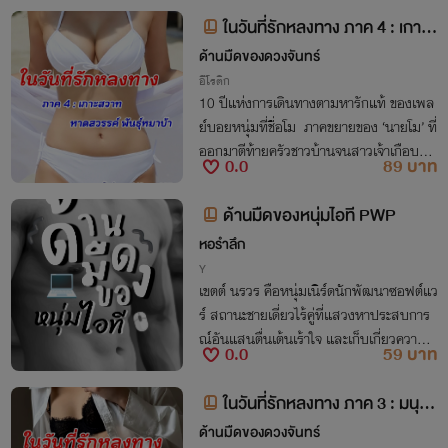
ในวันที่รักหลงทาง ภาค 4 : เกาะส
วาท หาดสวรรค์ พันธุ์หมาบ้า
ด้านมืดของดวงจันทร์
อีโรติก
10 ปีแห่งการเดินทางตามหารักแท้ ของเพล
ย์บอยหนุ่มที่ชื่อโม ภาคขยายของ ‘นายโม’ ที่
ออกมาตีท้ายครัวชาวบ้านจนสาวเจ้าเกือบบ้า
0.0
89 บาท
นแตก ในเรื่อง ‘คบเด็กสร้างบ้าน’
ด้านมืดของหนุ่มไอที PWP
หอรำลึก
Y
เขตต์ นรวร คือหนุ่มเนิร์ดนักพัฒนาซอฟต์แว
ร์ สถานะชายเดี่ยวไร้คู่ที่แสวงหาประสบการ
ณ์อันแสนตื่นเต้นเร้าใจ และเก็บเกี่ยวความสุ
0.0
59 บาท
ขจากร่างกายของตัวเองด้วยเซ็กซ์ เพื่อผ่อนค
ลายความตึงเครียดจากการทำงานให้สบายตั
ในวันที่รักหลงทาง ภาค 3 : มนุษ
ว
ย์เงินเดือน
ด้านมืดของดวงจันทร์