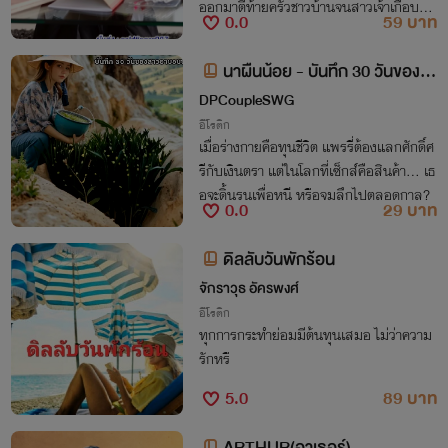
ออกมาตีท้ายครัวชาวบ้านจนสาวเจ้าเกือบบ้า
0.0
59 บาท
นแตก ในเรื่อง ‘คบเด็กสร้างบ้าน’
นาผืนน้อย - บันทึก 30 วันของสา
วอาบอบนวด ( ภาค 1 : ครึ่งเดือนแร
DPCoupleSWG
ก )
อีโรติก
เมื่อร่างกายคือทุนชีวิต แพรรี่ต้องแลกศักดิ์ศ
รีกับเงินตรา แต่ในโลกที่เซ็กส์คือสินค้า… เธ
อจะดิ้นรนเพื่อหนี หรือจมลึกไปตลอดกาล?
0.0
29 บาท
ดิลลับวันพักร้อน
จักราวุธ อัครพงศ์
อีโรติก
ทุกการกระทำย่อมมีต้นทุนเสมอ ไม่ว่าความ
รักหรื
5.0
89 บาท
ARTHUR(อาเธอร์)