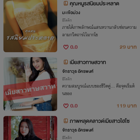
คุณหนูรสนิยมประหลาด
มะเขือม่วง
อีโรติก
ภายใต้ภาพลักษณ์แสนหวานกลับซ่อนความ
ลามกวิตถารไว้มากโข
0.0
29 บาท
เมียสาวทาษสวาท
จักราวุธ อัครพงศ์
อีโรติก
ความสมบูรณ์แบบของชีวิตคู่… คือจุดเริ่มต้
นของ
0.0
119 บาท
ภาพหลุดคลาวด์เมียสาวไฮโซ
จักราวุธ อัครพงศ์
อีโรติก