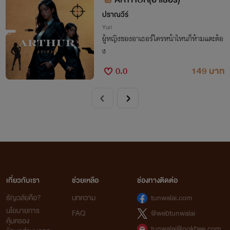
ปราณวีร์
Yuri
ผู้หญิงของอาเธอร์ใครหน้าไหนก็ห้ามแตะต้อ
ง
0.0
149 บาท
เกี่ยวกับเรา
ช่วยเหลือ
ช่องทางติดต่อ
ธัญวลัยคือ?
บทความ
tunwalai.com
นโยบายการ
FAQ
@webtunwalai
คุ้มครอง
tunwalai@ookbee.com