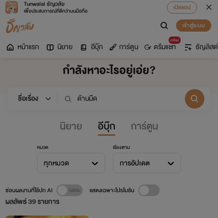
Tunwalai ธัญวลัย
เปิดแอป
เพื่อประสบการณ์ที่ดีกว่าบนมือถือ
เข้าสู่ระบบ
มาใหม่
หน้าแรก
นิยาย
อีบุ๊ก
การ์ตูน
ดรีมแชท
ธัญลิสต์
กำลังหาอะไรอยู่เอ่ย?
นิยาย
อีบุ๊ก
การ์ตูน
หมวด
เรียงตาม
ทุกหมวด
การอัปเดต
ซ่อนผลงานที่ใช้ปก AI
แสดงเฉพาะโปรโมชัน
ผลลัพธ์
39
รายการ