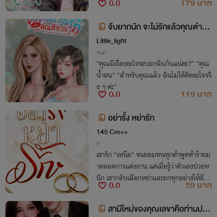
0.0
179 บาท
จีบยากนัก จะไม่รักแล้วคุณตำรว
จ
Little_light
Yuri
“คุณมีเรื่องอะไรจะบอกฉันกันแน่คะ?” “คุณ
น้ำฝน” “สำหรับคุณแล้ว ฉันไม่ได้คิดอะไรจริ
ง ๆ ค่ะ”
0.0
119 บาท
อย่ารั้ง หย่ารัก
145 Cm++
Y
เขารัก "เหนือ" จนยอมทนทุกคำพูดทำร้ายม
าตลอดการแต่งงาน แต่เมื่อรู้ว่าตัวเองป่วยห
นัก เขากลับเลือกหย่าและยกทุกอย่างให้อีกฝ่
0.0
59 บาท
ายก่อนจากไป คนที่เคยพูดว่า "จะไปไหนก็ไ
ป" กลับเป็นฝ่ายออกตามหาซะงั้น
สามีใหม่ของคุณเลขาคือท่านประ