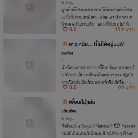
รักวัยรุ่น
ลูบเกียร์วิศวะเพราะอยากได้ผัวเป็นเด็กวิศวะ
แต่ลืมใส่รายละเอียดว่าไม่ขอเอา ปากหมาห
น้าหล่อ สันดานเสีย “มองเหี้ยไร! กูสั่งให้วิ่ง
0.0
119 บาท
รอบสนามห้ารอบหูตึงไงวะ!”
ดาวเหนือ... ที่ไม่ได้อยู่บนฟ้า
burins
Y
เมื่อวิศวะสายรุกอย่าง 'พี่คิน' ดันมาตกหลุมรั
ก 'เจ้าขา' เด็กวิทย์ที่สนใจแต่ดวงดาว ปฏิบัติ
การเนียนไปนั่งเฝ้าบนดาดฟ้าจึงเกิดขึ้น! "ท้อ
0.0
89 บาท
งฟ้ามีดาวเป็นล้าน แต่ใจพี่มีเจ้าขาคนเดียวน
ะ" เตรียมฟินจิกหมอนแตก!
เพื่อน(ไม่)เล่น
วรัณรัตน์
รักวัยรุ่น
"โมโหอะไรครับคุณ? หึงเหรอ?"😏 "หวงมา
กนักก็เป็นแฟนกันไปเลยสิ จะได้จบๆ เรื่อง!"