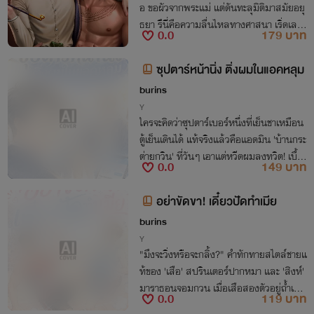
อ ขอผัวจากพระแม่ แต่ดันทะลุมิติมาสมัยอยุ
ธยา รึนี่คือความลื่นไหลทางศาสนา เริ่ดเลย
0.0
179 บาท
ล่ะ!! ผมขอผัวดิบ ๆ แต่ที่พระแม่ให้มา มันเกิ
นคำว่าดิบไปมาก ผมส่งคืนได้ไหมครับ!!
ซุปตาร์หน้านิ่ง ติ่งผมในแอคหลุม
burins
Y
ใครจะคิดว่าซุปตาร์เบอร์หนึ่งที่เย็นชาเหมือน
ตู้เย็นเดินได้ แท้จริงแล้วคือแอดมิน 'บ้านกระ
ต่ายกวิน' ที่วันๆ เอาแต่หวีดผมลงทวิต! เบื้อ
0.0
149 บาท
งหน้าเก๊กขรึม เบื้องหลังคลั่งรักไม่ไหว งาน
นี้ผมจะรอด(มือ)เขาไหมเนี่ย!
อย่าขัดขา! เดี๋ยวปัดทำเมีย
burins
Y
"มึงจะวิ่งหรือจะกลิ้ง?" คำทักทายสไตล์ชายแ
ท้ของ 'เสือ' สปรินเตอร์ปากหมา และ 'สิงห์'
มาราธอนจอมกวน เมื่อเสือสองตัวอยู่ถ้ำเดีย
0.0
119 บาท
วกันไม่ได้ แต่ดันต้องมาวิ่งผลัดทีมเดียวกัน!