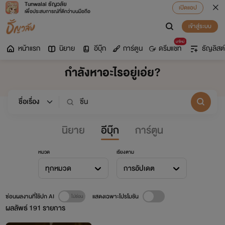
Tunwalai ธัญวลัย
เปิดแอป
เพื่อประสบการณ์ที่ดีกว่าบนมือถือ
เข้าสู่ระบบ
มาใหม่
หน้าแรก
นิยาย
อีบุ๊ก
การ์ตูน
ดรีมแชท
ธัญลิสต์
กำลังหาอะไรอยู่เอ่ย?
นิยาย
อีบุ๊ก
การ์ตูน
หมวด
เรียงตาม
ทุกหมวด
การอัปเดต
ซ่อนผลงานที่ใช้ปก AI
แสดงเฉพาะโปรโมชัน
ผลลัพธ์
191
รายการ