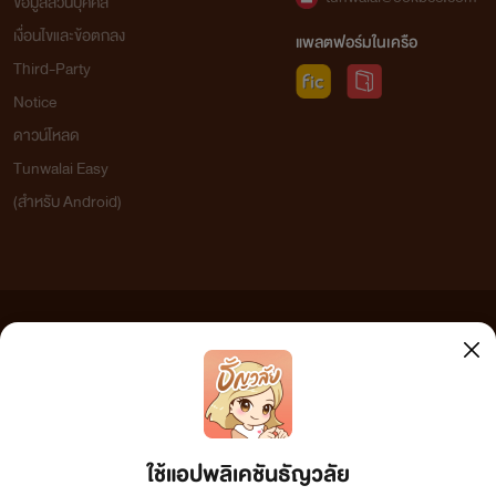
ข้อมูลส่วนบุคคล
เงื่อนไขและข้อตกลง
แพลตฟอร์มในเครือ
Third-Party
Notice
ดาวน์โหลด
Tunwalai Easy
(สำหรับ Android)
ข้อความที่ท่านได้อ่านจากเว็บไซต์นี้เกิดจากการเขียนโดยสาธารณชนและเผยแพร่โดยอัตโนมัติ ผู้ดูแล
เว็บไซต์แห่งนี้ไม่ได้เห็นด้วยและไม่ขอรับผิดชอบต่อข้อความใดๆ ทั้งสิ้น ดังนั้นผู้อ่านทุกท่านโปรดใช้
วิจารณญาณในการกลั่นกรองด้วยตนเอง และหากท่านพบข้อความใดๆ ที่ขัดต่อกฎหมายและศีลธรรม
กรุณาแจ้งมาที่ tunwalai@ookbee.com เพื่อทีมงานจะได้ดำเนินการในทันที ทั้งนี้ ทางเว็บไซต์ขอสงวน
ลิขสิทธิ์ตามพระราชบัญญัติลิขสิทธิ์ (ฉบับเพิ่มเติม) พ.ศ.2558
ใช้แอปพลิเคชันธัญวลัย