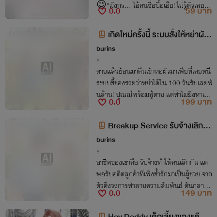
😉"มังกร... ไอ้คนซื่อบื้อเอ๊ย! ไม่รู้ตัวเลยหรื
0.0
59 บาท
อไงว่าเพื่อนฉันน่ะชอบนายจะตายอยู่แล้
ว"🙂‍↔️
เกิดใหม่ครั้งนี้ ระบบสั่งให้หย่าผัว
มาเฟีย!
burins
Y
ตายแล้วย้อนมาคืนเข้าหอผัวมาเฟียที่เคยหนี
ระบบชี้ช่องรวยว่าหย่าได้ใน 100 วันรับเลยพั
นล้าน! ปุณณ์พร้อมสู้ตาย แต่ทำไมยิ่งหาเรื่อ
0.0
199 บาท
งหย่า ไอ้ผัวหน้าดุถึงยิ่งตามติด แถมขู่จะจับ
ทำเมียจริงๆ ซะงั้น!
Breakup Service รับจ้างเลิก ไม่
รับจ้างรัก
burins
Y
อาชีพของเขาคือ รับจ้างทำให้คนเลิกกัน แต่
พอรับอดีตลูกค้าที่เพิ่งช้ำรักมาเป็นผู้ช่วย จาก
ตัวตึงวงการทำลายความสัมพันธ์ ดันกลายม
0.0
149 บาท
าเป็นคนคลั่งรักเสียเอง
Hey Daddy เด็กเลี้ยงของแด๊ดดี้