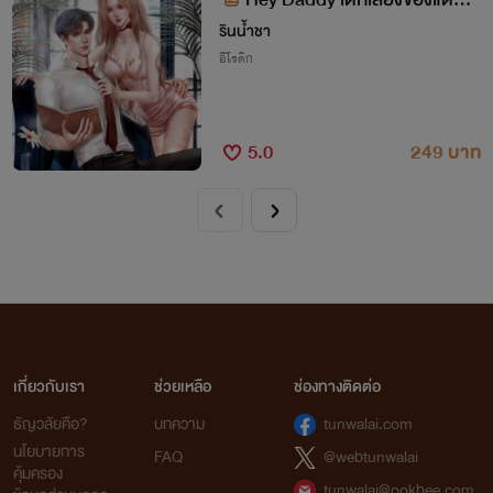
#ไคเรนอัยลิสา
รินน้ำชา
อีโรติก
5.0
249 บาท
เกี่ยวกับเรา
ช่วยเหลือ
ช่องทางติดต่อ
ธัญวลัยคือ?
บทความ
tunwalai.com
นโยบายการ
FAQ
@webtunwalai
คุ้มครอง
tunwalai@ookbee.com