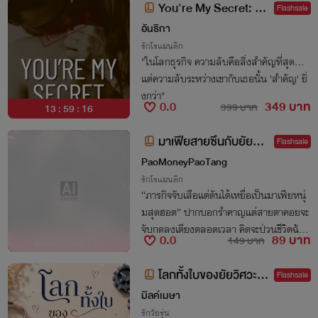
You're My Secret: ร้า
Flashsale
ยนัก จะรักให้ตาย เล่ม 2
อันธิกา
รักโรแมนติก
"ในโลกธุรกิจ ความลับคือสิ่งสำคัญที่สุด...
แต่ความลับระหว่างเขากับเธอนั้น 'สำคัญ' ยิ่
งกว่า"
0.0
349 บาท
399 บาท
13 : 59 : 15
มาเฟียสายซึนกับยัยตัว
Flashsale
ป่วนฝึกหัด
PaoMoneyPaoTang
รักโรแมนติก
“ภารกิจจับเสือแต่ดันได้เหยื่อเป็นมาเฟียหนุ่
มสุดฮอต” ปากบอกรำคาญแต่สายตาคอยจะ
จับกดลงเตียงตลอดเวลา คิดจะป่วนชีวิตฉันแ
0.0
89 บาท
149 บาท
2 วัน 13 : 59 : 15
ล้วสะบัดก้นหนีเหรอฝันไปเถอะ ยัยตัวแสบ คื
นนี้ชุดนอนไม่ได้นอนของเธอ มันจะไม่ได้นอ
โลกทั้งใบของยัยวิศวะ G
Flashsale
นจริงๆ
ear & Gown (เวย์xบัว)
มิลค์เมษา
รักวัยรุ่น