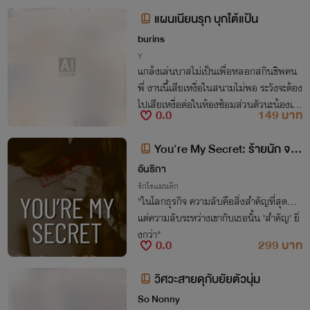
งานนี้ไม่เน้นเข้าเส้นชัย เน้นเข้า
แผนเนียนรุก บุกใต้แป้น
burins
Y
แกล้งเล่นบาสไม่เป็นเพื่อหลอกสกินชิพคน
พี่ งานนี้เสียเหงื่อในสนามไม่พอ ระวังจะต้อง
ไปเสียเหงื่อต่อในห้องซ้อมส่วนตัวนะน้องเจย
0.0
149 บาท
์!
You're My Secret: ร้ายนัก จะรั
กให้ตาย
อันธิกา
รักโรแมนติก
"ในโลกธุรกิจ ความลับคือสิ่งสำคัญที่สุด...
แต่ความลับระหว่างเขากับเธอนั้น 'สำคัญ' ยิ่
งกว่า"
0.0
299 บาท
วิศวะสายดุกับยัยตัวนุ่ม
So Nonny