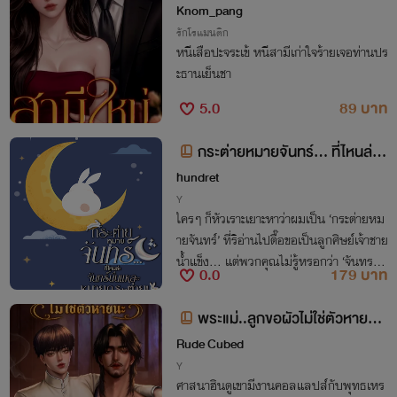
ธานเย็นชา
Knom_pang
รักโรแมนติก
หนีเสือปะจระเข้ หนีสามีเก่าใจร้ายเจอท่านปร
ะธานเย็นชา
5.0
89 บาท
กระต่ายหมายจันทร์... ที่ไหนล่ะ
จันทร์นั่นแหละหมายกระต่าย! (The
hundret
Moon’s Secret Target)
Y
ใครๆ ก็หัวเราะเยาะหาว่าผมเป็น ‘กระต่ายหม
ายจันทร์’ ที่ริอ่านไปตื๊อขอเป็นลูกศิษย์เจ้าชาย
น้ำแข็ง... แต่พวกคุณไม่รู้หรอกว่า ‘จันทรา’
0.0
179 บาท
ผู้แสนเย็นชาคนนั้นนั่นแหละ ที่จ้องจะตะครุบ
กระต่ายอย่างผมมาเป็นพันปี!
พระแม่..ลูกขอผัวไม่ใช่ตัวหายนะ|
Mpreg (มีE-book)
Rude Cubed
Y
ศาสนาฮินดูเขามีงานคอลแลปส์กับพุทธเหร