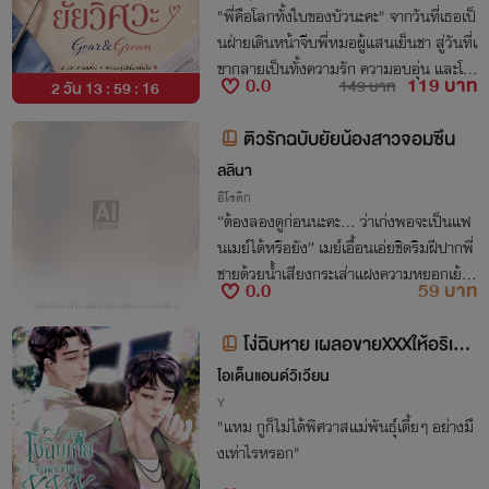
"พี่คือโลกทั้งใบของบัวนะคะ" จากวันที่เธอเป็
นฝ่ายเดินหน้าจีบพี่หมอผู้แสนเย็นชา สู่วันที่เ
ขากลายเป็นทั้งความรัก ความอบอุ่น และโล
0.0
119 บาท
149 บาท
2 วัน 13 : 59 : 15
กทั้งใบของเธอ
ติวรักฉบับยัยน้องสาวจอมซึน
ลลินา
อีโรติก
“ต้องลองดูก่อนนะคะ... ว่าเก่งพอจะเป็นแฟ
นเมย์ได้หรือยัง” เมย์เอื้อนเอ่ยชิดริมฝีปากพี่
ชายด้วยน้ำเสียงกระเส่าแฝงความหยอกเย้
0.0
59 บาท
า“งั้นก็ตั้งใจดูให้ดีละกัน...” แทนกระซิบตอบ
เบาๆ ก่อนจะประทับริมฝีปากลงมาอีกครั้ง
โง่ฉิบหาย เผลอขายXXXให้อริเก่า
[Mpreg]
ไอเด็นแอนด์วิเวียน
Y
"แหม กูก็ไม่ได้พิศวาสแม่พันธุ์เตี้ยๆ อย่างมึ
งเท่าไรหรอก"