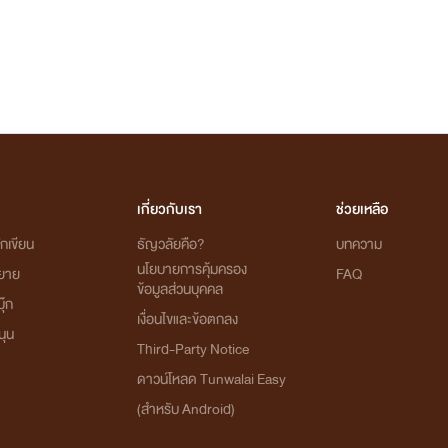
เกี่ยวกับเรา
ช่วยเหลือ
กเขียน
ธัญวลัยคือ?
บทความ
นโยบายการคุ้มครอง
ิยาย
FAQ
ข้อมูลส่วนบุคคล
ุ๊ก
เงื่อนไขและข้อตกลง
นุน
Third-Party Notice
ดาวน์โหลด Tunwalai Easy
(สำหรับ Android)