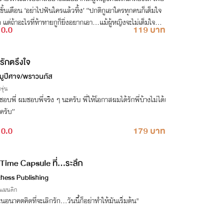
นเตือน ‘อย่าไปฟันใครแล้วทิ้ง’ “ปกติกูเอาใครทุกคนก็เต็มใจ
แต่ถ้าอะไรที่ท้าทายกูก็ยิ่งอยากเอา…แม้ผู้หญิงจะไม่เต็มใจก็ต
0.0
119 บาท
รักตรึงใจ
หมูปีศาจ/พราวนภัส
รุ่น
อบพี่ ผมชอบพี่จริง ๆ นะครับ พี่ให้โอกาสผมได้รักพี่บ้างไม่ได้เ
ครับ”
0.0
179 บาท
Time Capsule ที่...ระลึก
hess Publishing
รแมนติก
ในอนาคตคิดที่จะเลิกรัก...วันนี้ก็อย่าทำให้มันเริ่มต้น"