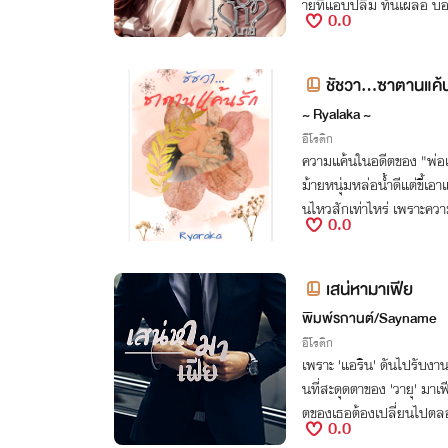
ายที่แอบปลื้ม ทันเผลอ บอ
0.0
ม่ชอบเด็ก
ชัชวา...ซาตานแค้
~ Ryalaka ~
อีโรติก
ความแค้นในอดีตของ "พ่อเล
ม้ายหนุ่มหล่อน้ำดีแต่ขี้เอ
นไหวสักเท่าไหร่ เพราะความ
0.0
ให้กับพ่อของเธอ
เสน่หามาเฟีย
พิมพ์รกานต์/Sayname
อีโรติก
เพราะ 'แอริน' ดันไปรับงา
นที่สะดุดตาของ 'วายุ' มาเฟี
ตของเธอต้องเปลี่ยนไปต
0.0