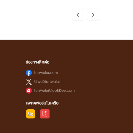
ช่องทางติดต่อ
tunwalai.com
@webtunwalai
tunwalai@ookbee.com
แพลตฟอร์มในเครือ