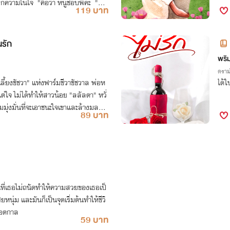
กความในใจ "คือว่า หนูชอบพี่คะ "พี่ไ
119 บาท
นรัก
พริ
ดราม
ี้ยงชัชวา" แห่งฟาร์มชีวาชัชวาล พ่อห
ได้ใ
าแต่ใจ ไม่ได้ทำให้สาวน้อย "ลลัลดา" หวั่
มุ่งมั่นที่จะเอาชนะใจเขาและล้างมลทิน
89 บาท
นที่เธอไม่ถนัดทำให้ความสวยของเธอเป็
ยหนุ่ม และมันก็เป็นจุดเริ่มต้นทำให้ชีวิ
ลอดกาล
59 บาท