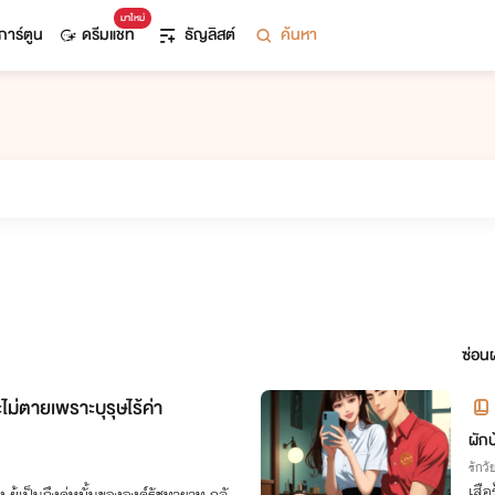
มาใหม่
การ์ตูน
ดรีมแชท
ธัญลิสต์
ค้นหา
ซ่อนผ
ะไม่ตายเพราะบุรุษไร้ค่า
ผักบ
รักวัย
เสือ