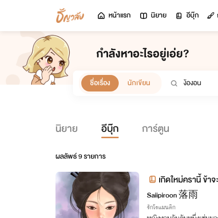
หน้าแรก
นิยาย
อีบุ๊ก
กำลังหาอะไรอยู่เอ่ย?
ชื่อเรื่อง
นักเขียน
นิยาย
อีบุ๊ก
การ์ตูน
ผลลัพธ์
9
รายการ
เกิดใหม่ครานี้ ข้าจ
Saiipiroon 落雨
รักโรแมนติก