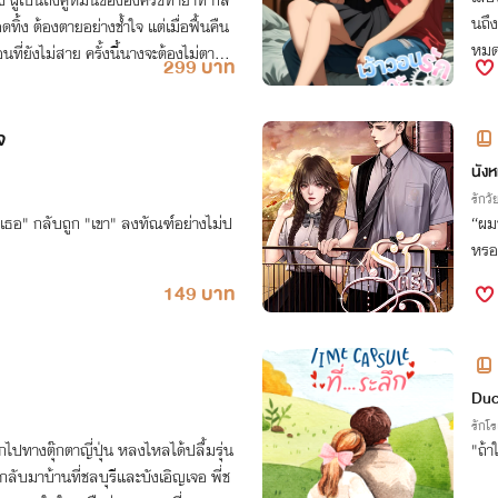
ผู้เป็นถึงคู่หมั้นขององค์รัชทายาท กลั
นถึงขั้
ทิ้ง ต้องตายอย่างช้ำใจ แต่เมื่อฟื้นคืน
หมด 
่ยังไม่สาย ครั้งนี้นางจะต้องไม่ตายอ
299 บาท
าม"
จ
นัง
รักวัย
"เธอ" กลับถูก "เขา" ลงทัณฑ์อย่างไม่ป
“ผมช
หรอ
149 บาท
Duc
รักโ
ไปทางตุ๊กตาญี่ปุ่น หลงไหลได้ปลื้มรุ่น
"ถ้า
กลับมาบ้านที่ชลบุรีและบังเอิญเจอ พี่ช