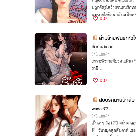
หญิงงามอันดับหนึ่งเช่นนาง 
บถูกศัตรูใส่ร้ายจนคนรักทอด
ลมหายใจย้อนกลับมาในตอนที
0.0
ย่างเสียเปล่า!
ล่ามร้ายพันธะหัวใ
ลั่นทมสีเลือด
รักโรแมนติก
เพราะพี่ชายเพียงคนเดียว 
รานี...
0.0
สยบรักนายนักสืบ
wadee77
รักโรแมนติก
เด็กสาว วัย17ปี หน้าตาออก
พี่ วันหยุดสุดสัปดาห์ เธอ