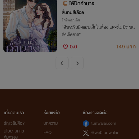
ใต้ปีกอำนาจ
ลั่นทมสีเลือด
รักโรแมนติก
"ฉันจะรับผิดชอบเด็กในท้อง แต่จะไม่มีงานแ
ต่งเด็ดขาด"
0.0
149 บาท
เกี่ยวกับเรา
ช่วยเหลือ
ช่องทางติดต่อ
ธัญวลัยคือ?
บทความ
tunwalai.com
นโยบายการ
FAQ
@webtunwalai
คุ้มครอง