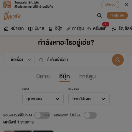
Tunwalai ธัญวลัย
เปิดแอป
เพื่อประสบการณ์ที่ดีกว่าบนมือถือ
เข้าสู่ระบบ
มาใหม่
หน้าแรก
นิยาย
อีบุ๊ก
การ์ตูน
ดรีมแชท
ธัญลิสต์
กำลังหาอะไรอยู่เอ่ย?
นิยาย
อีบุ๊ก
การ์ตูน
หมวด
เรียงตาม
ทุกหมวด
การอัปเดต
ซ่อนผลงานที่ใช้ปก AI
แสดงเฉพาะโปรโมชัน
ผลลัพธ์
1
รายการ