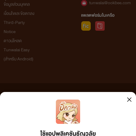
tunwalai@ookbee.com
ข้อมูลส่วนบุคคล
เงื่อนไขและข้อตกลง
แพลตฟอร์มในเครือ
Third-Party
Notice
ดาวน์โหลด
Tunwalai Easy
(สำหรับ Android)
ข้อความที่ท่านได้อ่านจากเว็บไซต์นี้เกิดจากการเขียนโดยสาธารณชนและเผยแพร่โดยอัตโนมัติ ผู้ดูแล
เว็บไซต์แห่งนี้ไม่ได้เห็นด้วยและไม่ขอรับผิดชอบต่อข้อความใดๆ ทั้งสิ้น ดังนั้นผู้อ่านทุกท่านโปรดใช้
วิจารณญาณในการกลั่นกรองด้วยตนเอง และหากท่านพบข้อความใดๆ ที่ขัดต่อกฎหมายและศีลธรรม
กรุณาแจ้งมาที่ tunwalai@ookbee.com เพื่อทีมงานจะได้ดำเนินการในทันที ทั้งนี้ ทางเว็บไซต์ขอสงวน
ลิขสิทธิ์ตามพระราชบัญญัติลิขสิทธิ์ (ฉบับเพิ่มเติม) พ.ศ.2558
ใช้แอปพลิเคชันธัญวลัย