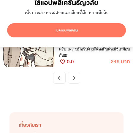
ใช้แอปพลิเคชันธัญวลัย
ซ่อนผลงานที่ใช้ปก AI
แสดงเฉพาะโปรโมชัน
ผลลัพธ์
1
รายการ
เพื่อประสบการณ์อ่านและเขียนที่ดีกว่าบนมือถือ
คุณสาอย่าลืมโอน
Saieiw23
เปิดแอปพลิเคชัน
Boy Love
"คุณสา อย่าลืมโอนเงินเข้าบัญชีให้ผมนะ
ครับ เพราะเมียรับจ้างก็ต้องกินต้องใช้เหมือน
กัน!!!"
0.0
249 บาท
เกี่ยวกับเรา