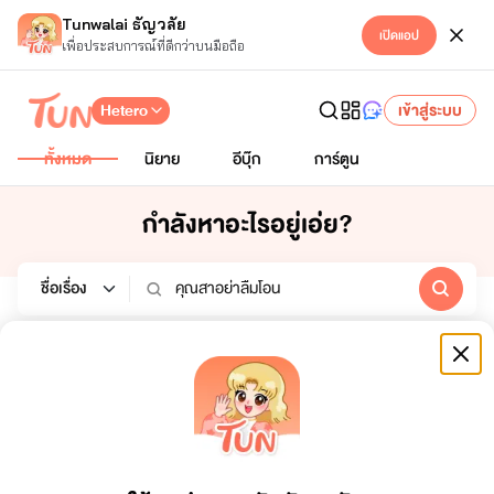
Tunwalai ธัญวลัย
เปิดแอป
เพื่อประสบการณ์ที่ดีกว่าบนมือถือ
Hetero
เข้าสู่ระบบ
ทั้งหมด
นิยาย
อีบุ๊ก
การ์ตูน
กำลังหาอะไรอยู่เอ่ย?
นิยาย
อีบุ๊ก
การ์ตูน
หมวดหมู่
เรียงตาม
ช่วงเวลา
ทั้งหมด
ยอดขาย
7 วัน