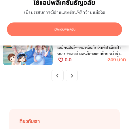
ใช้แอปพลิเคชันธัญวลัย
ซ่อนผลงานที่ใช้ปก AI
แสดงเฉพาะโปรโมชัน
ผลลัพธ์
1
รายการ
เพื่อประสบการณ์อ่านและเขียนที่ดีกว่าบนมือถือ
แค่สามีไม่รัก
อาอิชา
เปิดแอปพลิเคชัน
รักดราม่า
การหมั้นมีขึ้นเพราะข้อตกลงบางอย่าง
เหมือนฝันจึงยอมหมั้นกับเข็มทิศ เมื่อเป้า
หมายจบลงต่างคนก็ต่างแยกย้าย ทว่าผ่าน
0.0
249 บาท
ไปสามเดือน เหมือนฝันถึงรู้ว่าอดีตคู่หมั้นได้
ฝากเด็กน้อยไว้ในท้องของเธอ
เกี่ยวกับเรา