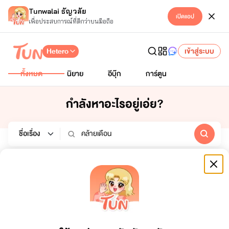
Tunwalai ธัญวลัย
เปิดแอป
เพื่อประสบการณ์ที่ดีกว่าบนมือถือ
Hetero
เข้าสู่ระบบ
ทั้งหมด
นิยาย
อีบุ๊ก
การ์ตูน
กำลังหาอะไรอยู่เอ่ย?
นิยาย
อีบุ๊ก
การ์ตูน
หมวดหมู่
เรียงตาม
ช่วงเวลา
ทั้งหมด
ยอดขาย
7 วัน