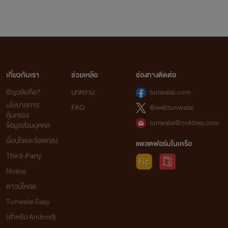
เกี่ยวกับเรา
ช่วยเหลือ
ช่องทางติดต่อ
ธัญวลัยคือ?
บทความ
tunwalai.com
นโยบายการ
FAQ
@webtunwalai
คุ้มครอง
tunwalai@ookbee.com
ข้อมูลส่วนบุคคล
เงื่อนไขและข้อตกลง
แพลตฟอร์มในเครือ
Third-Party
Notice
ดาวน์โหลด
Tunwalai Easy
(สำหรับ Android)