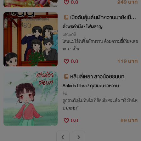
0.0
249 บาท
เมื่อฉันอุ้มต้นผักหวานมายังเมือง
แห้งแล้ง ในปีปฏิรู
ดั่งพรคำนึง / ไฟผลาญ
แฟนตาซี
โดนแม่ใช้ไปซื้อผักหวาน ด้วยความขี้เกียจเลย
ยกมาเป็น
0.0
119 บาท
หลินลี่เหยา สาวน้อยชนบท
Solaris Libra / คุณมะนาวหวาน
จีน
ถูกรางวัลไม่ทันไร ก็ต้องไปซะแล้ว “เร็วไปไห
มมมมม”
0.0
89 บาท