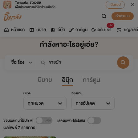
Tunwalai ธัญวลัย
เปิดแอป
เพื่อประสบการณ์ที่ดีกว่าบนมือถือ
เข้าสู่ระบบ
มาใหม่
หน้าแรก
นิยาย
อีบุ๊ก
การ์ตูน
ดรีมแชท
ธัญลิสต์
กำลังหาอะไรอยู่เอ่ย?
นิยาย
อีบุ๊ก
การ์ตูน
หมวด
เรียงตาม
ทุกหมวด
การอัปเดต
ซ่อนผลงานที่ใช้ปก AI
แสดงเฉพาะโปรโมชัน
ผลลัพธ์
7
รายการ