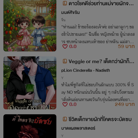
ดาวโชคดีช่วยท่านแม่ขายผักจนมั่
งคั่ง
มนต์ศิขริน
จีน
“ท่านแม่! ข้าขอร้องละเจ้าค่ะ อย่าเอาลูกๆ ขอ
งข้าไปขายเลย!” ฉินซื่อ หญิงหม้าย ผู้น่าสงส
าร ซบหน้าลงแทบเท้าของ ย่าหลิน แม่สามีผู้
0.0
59 บาท
มีใบหน้าบึ้งตึงและดวงตาที่เต็มไปด้วยความ
ละโมบ
Veggie or me? เด็ดกว่าผักก็ผ
ม
pLion Cinderella - Nadisth
Y
ทำไมพี่ซูกัสที่ไม่ชอบกินผักแบบ 300% ที่ S
ay NO หนักแน่นวันนั้น อยู่ ๆ กลับวิ่งตามม
าสั่งต้นอ่อนทานตะวันกับรุ่นน้องคนที่อยากเ
0.0
249 บาท
ป็นหมาเด็กของเขาคนนั้นกันนะ แถมยังถาม
หาโพรโมชันพิเศษอีก นี่มันอะไรกัน!?
ชีวิตเด็กขายผักที่โคตรจะบัดซบ
บาดแผลพลาสเตอร์
Y