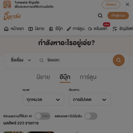
Tunwalai ธัญวลัย
เปิดแอป
เพื่อประสบการณ์ที่ดีกว่าบนมือถือ
เข้าสู่ระบบ
มาใหม่
หน้าแรก
นิยาย
อีบุ๊ก
การ์ตูน
ดรีมแชท
ธัญลิสต์
กำลังหาอะไรอยู่เอ่ย?
นิยาย
อีบุ๊ก
การ์ตูน
หมวด
เรียงตาม
ทุกหมวด
การอัปเดต
ซ่อนผลงานที่ใช้ปก AI
แสดงเฉพาะโปรโมชัน
ผลลัพธ์
223
รายการ