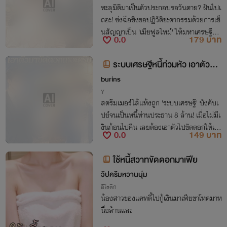
ทะลุมิติมาเป็นตัวประกอบรอวันตาย? ฝันไปเ
ถอะ! ซ่งฉือซิงขอปฏิวัติชะตากรรมด้วยการเซ็
นสัญญาเป็น 'เมียฟูลไทม์' ให้มหาเศรษฐีจอ
0.0
179 บาท
มเพี้ยน งานนี้ไม่เน้นรัก เน้นรับเงินเดือนและ
โบนัสล้วนๆ!
ระบบเศรษฐีหนี้ท่วมหัว เอาตัวมา
ขัดดอกเถอะครับ!
burins
Y
สตรีมเมอร์ไส้แห้งถูก 'ระบบเศรษฐี' บังคับเ
ปย์จนเป็นหนี้ท่านประธาน 8 ล้าน! เมื่อไม่มีเ
งินก้อนไปคืน เลยต้องเอาตัวไปขัดดอกให้เจ้า
0.0
149 บาท
หนี้จอมคลั่งรัก!
ใช้หนี้สวาทขัดดอกมาเฟีย
วิปครีมหวานนุ่ม
อีโรติก
น้องสาวของแคทตี้ไปกู้เงินมาเฟียขาโหดมาห
นึ่งล้านและ