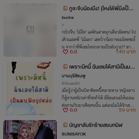
กูจะจีบน้องมึง! (ไหงได้พี่มึงเป็นผั
ววะ)
burins
Y
กะไปจีบ 'ไม้โท' แต่ดันสาดมุกเสี่ยวผิดคน! ไป
เต๊าะแฝดพี่ 'ไม้เอก' เฮดว้ากโยธาจอมโหดซะงั้
น จากว่าที่พี่เขยไหงกลายเป็นผัวกูวะ!? ฮาโบ๊
0.0
149 บาท
ะบ๊ะ แซ่บดุ คลั่งรักจัด แนะนำเลยครับเรื่องนี้
ห้ามพลาด! 🔥
เพราะมีหนี้ ฉันเลยได้สามีเป็นมาเ
ฟียรูปหล่อ
บานบุรีสีชมพู
รักโรแมนติก
เมื่อรู้ว่าผู้เป็นบิดาติดหนี้หลายทาง หญิงสาว
ก็สู้งานหนักเท่าที่จะทำได้ มีข้อเสนอให้เธอแ
ต่งงานกับมาเฟียคนนั้น แต่เธอไม่ได้รักเขา แ
0.0
59 บาท
ละการเอาตัวเข้าแลกเพื่อปลดหนี้ก็ไม่เคยอยู่ใ
นหัวของเธอแม้แต่น้อย
บัญชาลับรักร้ายสยบทมิฬ
SUNISAYOK