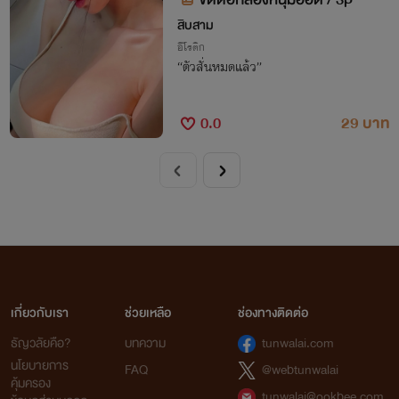
สิบสาม
อีโรติก
“ตัวสั่นหมดแล้ว”
0.0
29 บาท
เกี่ยวกับเรา
ช่วยเหลือ
ช่องทางติดต่อ
ธัญวลัยคือ?
บทความ
tunwalai.com
นโยบายการ
FAQ
@webtunwalai
คุ้มครอง
tunwalai@ookbee.com