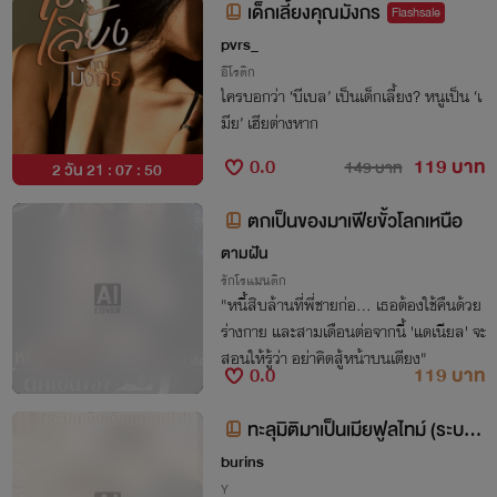
เด็กเลี้ยงคุณมังกร
Flashsale
pvrs_
อีโรติก
ใครบอกว่า ‘บีเบล’ เป็นเด็กเลี้ยง? หนูเป็น ‘เ
มีย’ เฮียต่างหาก
0.0
119 บาท
149 บาท
2 วัน 21 : 07 : 49
ตกเป็นของมาเฟียขั้วโลกเหนือ
ตามฝัน
รักโรแมนติก
"หนี้สิบล้านที่พี่ชายก่อ... เธอต้องใช้คืนด้วย
ร่างกาย และสามเดือนต่อจากนี้ 'แดเนียล' จะ
สอนให้รู้ว่า อย่าคิดสู้หน้าบนเตียง"
0.0
119 บาท
ทะลุมิติมาเป็นเมียฟูลไทม์ (ระบบเ
งินเดือนทะลุเป้า!)
burins
Y