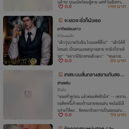
นล้าน! ปุณณ์พร้อมสู้ตาย แต่ทำไมยิ่งหาเรื่อ
0.0
199 บาท
งหย่า ไอ้ผัวหน้าดุถึงยิ่งตามติด แถมขู่จะจับ
ทำเมียจริงๆ ซะงั้น!
จะเลวจะชั่วก็ผัวเธอ
อาทิตย์ชมดาว
รักโรแมนติก
“เลิกวุ่นวายกับฉัน ไปแรดที่อื่น!” “เลิกได้ที่
ไหนล่ะ เป็นคนแรดสนุกจะตาย หาผัวก็ง่ายด้
วย” “อยากมีนักเหรอผัวเลว” “จะเลวจะชั่ว
0.0
89 บาท
พี่ก็ต้องเป็นผัวหนูอยู่ดี”
เทสระบบสั่นกลางสยามกับสองเจ้
าหนี้เอวดุ [3P]
สายแซ่บ
อีโรติก
“ลองทำดูก่อน แล้วค่อยตัดสินใจ” -- เพราะเ
ธอติดหนี้เจ้าของร้านขายของเล่น พอไม่มีเงิ
นจ่ายก็ต้อง...ขัดดอกด้วยการเป็นของเล่นขอ
0.0
59 บาท
งพวกเขาทั้งสอง [3P]
ขัดดอกสองหนุ่มฮอต / 3p