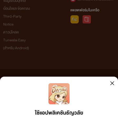
ข้อมูลส่วนบุคคล
เงื่อนไขและข้อตกลง
แพลตฟอร์มในเครือ
Third-Party
Notice
ดาวน์โหลด
Tunwalai Easy
(สำหรับ Android)
ข้อความที่ท่านได้อ่านจากเว็บไซต์นี้เกิดจากการเขียนโดยสาธารณชนและเผยแพร่โดยอัตโนมัติ ผู้ดูแล
เว็บไซต์แห่งนี้ไม่ได้เห็นด้วยและไม่ขอรับผิดชอบต่อข้อความใดๆ ทั้งสิ้น ดังนั้นผู้อ่านทุกท่านโปรดใช้
วิจารณญาณในการกลั่นกรองด้วยตนเอง และหากท่านพบข้อความใดๆ ที่ขัดต่อกฎหมายและศีลธรรม
กรุณาแจ้งมาที่ tunwalai@ookbee.com เพื่อทีมงานจะได้ดำเนินการในทันที ทั้งนี้ ทางเว็บไซต์ขอสงวน
ลิขสิทธิ์ตามพระราชบัญญัติลิขสิทธิ์ (ฉบับเพิ่มเติม) พ.ศ.2558
ใช้แอปพลิเคชันธัญวลัย