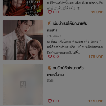
ชาติไหนจะใช้หนี้หมด ไปเอาตัวมาเต้นบนเตีย
งกูนี่ เงินต้นจะได้ลดไว ๆ!!!
0.0
89 บาท
เมียบำเรอใต้ปีกมาเฟีย
ทรีเฮ้าส์
รักโรแมนติก
เขาคือมาเฟียโหดพาตัวเธอมาเพื่อ 'ขัดดอก'
แต่เรื่องมันดันเลยเถิด...เมื่อมาเฟียดันหลงเ
มียบำเรอจนถอนตัวไม่ขึ้น
0.0
179 บาท
อนุรักษ์หัวใจนายหัว
ดาวหนึ่งดวง
อีโรติก
0.0
119 บาท