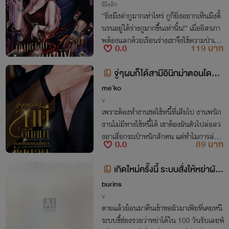
อีโรติก
“ยิ่งมึงด่ากูมากเท่าไหร่ กูก็ยิ่งอยากเห็นมึงดิ้
นรนอยู่ใต้ร่างกูมากขึ้นเท่านั้น!” เมื่ออิสรภา
พต้องแลกด้วยเรือนร่างเขาจึงใช้ความป่าเถื่อ
0.0
119 บาท
นพันธนาการเธอไว้แล้วทาสขัดดอกอย่างเธ
อจะหนีพ้นได้อย่างไร?
จู่ๆผมก็ได้สามีอินิกม่าตอนโดนพ่
อส่งมาขัดดอก (omegaverse)
me'ko
Y
เพราะต้องทำงานชดใช้หนี้ที่เสียไป งานพนัก
งานไม่มีทางใช้หนี้ได้ เขาต้องผันตัวไปล่อลว
งอาเสี่ยกระเป๋าหนักสักคน แต่ทำไมการล่อล
0.0
89 บาท
วงนี้ถึงมาจบที่งานแต่งงานพร้อมมีเจ้าก้อนใ
นท้องได้ล่ะ?
เกิดใหม่ครั้งนี้ ระบบสั่งให้หย่าผัว
มาเฟีย!
burins
Y
ตายแล้วย้อนมาคืนเข้าหอผัวมาเฟียที่เคยหนี
ระบบชี้ช่องรวยว่าหย่าได้ใน 100 วันรับเลยพั