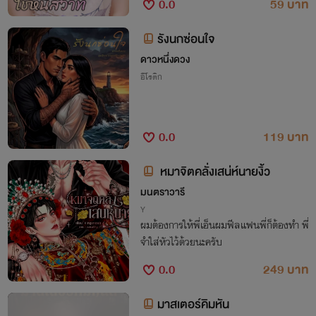
0.0
59 บาท
รังนกซ่อนใจ
ดาวหนึ่งดวง
อีโรติก
0.0
119 บาท
หมาจิตคลั่งเสน่ห์นายงิ้ว
มนตราวารี
Y
ผมต้องการให้พี่เอ็นผมฟีลแฟนพี่ก็ต้องทำ พี่
จำใส่หัวไว้ด้วยนะครับ
0.0
249 บาท
มาสเตอร์คิมหัน