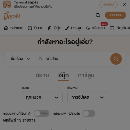
Tunwalai ธัญวลัย
เปิดแอป
เพื่อประสบการณ์ที่ดีกว่าบนมือถือ
เข้าสู่ระบบ
มาใหม่
หน้าแรก
นิยาย
อีบุ๊ก
การ์ตูน
ดรีมแชท
ธัญลิสต์
กำลังหาอะไรอยู่เอ่ย?
นิยาย
อีบุ๊ก
การ์ตูน
หมวด
เรียงตาม
ทุกหมวด
การอัปเดต
ซ่อนผลงานที่ใช้ปก AI
แสดงเฉพาะโปรโมชัน
ผลลัพธ์
13
รายการ