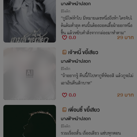
นางฟ้าหน้าปลวก
อีโรติก
“กูมีไพ่ห้าใบ มีหมายเลขหนึ่งถึงห้า ใครจับไ
ด้แต้มต่ำสุด คนนั้นต้องถอดเสื้อผ้าออกหนึ่ง
ชิ้น แล้วหยิบคำสั่งจากกล่องมาทำตาม”
0.0
29 บาท
เจ้าหนี้ ขยี้เสียว
นางฟ้าหน้าปลวก
อีโรติก
“ถ้าอยากรู้ คืนนี้ก็ไปหากูที่ห้องสิ แล้วกูจะไม่
เอาเงินคืนสักบาท”
0.0
29 บาท
เพื่อนซี้ ขยี้เสียว
นางฟ้าหน้าปลวก
อีโรติก
รวมเรื่องสั้น เรื่องเสียว แซ่บทุกตอน