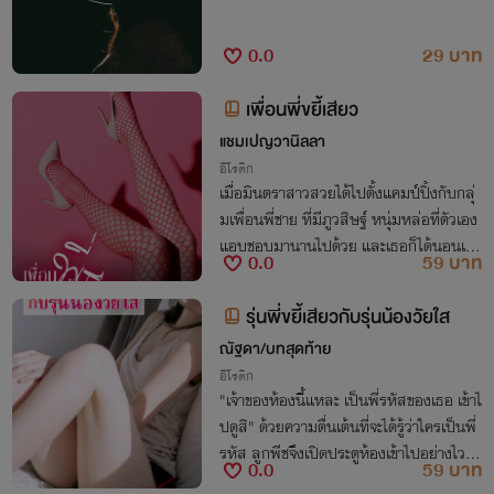
0.0
29 บาท
เพื่อนพี่ขยี้เสียว
แชมเปญวานิลลา
อีโรติก
เมื่อมินตราสาวสวยได้ไปตั้งแคมป์ปิ้งกับกลุ่
มเพื่อนพี่ชาย ที่มีภูวสิษฐ์ หนุ่มหล่อที่ตัวเอง
แอบชอบมานานไปด้วย และเธอก็ได้นอนเต็
0.0
59 บาท
นท์ข้างเขา แถมเย็นวันนั้นก็ยังบังเอิญเห็นเพื่
อนพี่ชายช่วยตัวเองที่น้ำตกเสียด้วย งานนี้สา
รุ่นพี่ขยี้เสียวกับรุ่นน้องวัยใส
วบริสุทธิ์อย่างเธอก็ว้าวุ่นเลยสินะ อยากถูกเ
ณัฐดา/บทสุดท้าย
พื่อนพี่ขยี้จัง 'ช่วยพี่หน่อยสิคะน้องมิน พี่อยา
กไม่ไหวแล้วค่ะ'
อีโรติก
"เจ้าของห้องนี้แหละ เป็นพี่รหัสของเธอ เข้าไ
ปดูสิ" ด้วยความตื่นเต้นที่จะได้รู้ว่าใครเป็นพี่
รหัส ลูกพีชจึงเปิดประตูห้องเข้าไปอย่างไว แ
0.0
59 บาท
ละเธอก็ค้นพบว่า เจ้าของห้องคืนคนที่เธอนั้น