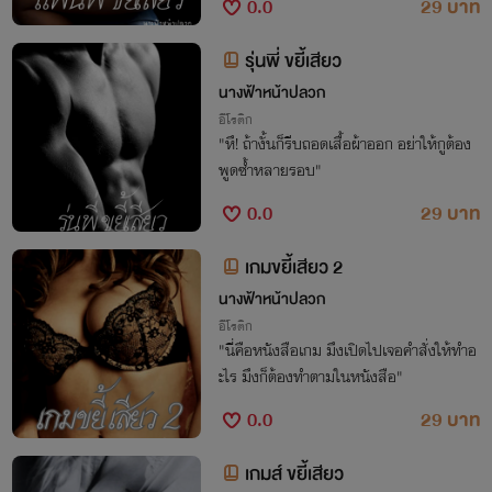
0.0
29 บาท
รุ่นพี่ ขยี้เสียว
นางฟ้าหน้าปลวก
อีโรติก
"หึ! ถ้างั้นก็รีบถอดเสื้อผ้าออก อย่าให้กูต้อง
พูดซ้ำหลายรอบ"
0.0
29 บาท
เกมขยี้เสียว 2
นางฟ้าหน้าปลวก
อีโรติก
"นี่คือหนังสือเกม มึงเปิดไปเจอคำสั่งให้ทำอ
ะไร มึงก็ต้องทำตามในหนังสือ"
0.0
29 บาท
เกมส์ ขยี้เสียว