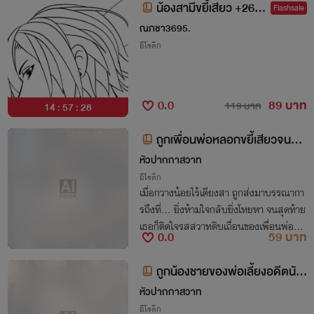
น้องสามีขยี้เสียว +26 N
Flashsale
C💯 (เล่ม2) ตอนจบ
ณภชา3695.
อีโรติก
0.0
89 บาท
119 บาท
14 : 57 : 28
ถูกเพื่อนพ่อหลอกขยี้เสียวจนติด
ใจ
หัวปากกาสวาท
อีโรติก
เมื่อกวางน้อยไร้เดียงสา ถูกส่งมาบรรณากา
รถึงที่... ยิ่งห้ามใจกลับยิ่งโหยหา จนสุดท้าย
เธอก็ติดใจรสสวาทดิบเถื่อนของเพื่อนพ่อจน
0.0
59 บาท
โงหัวไม่ขึ้น!
ถูกน้องชายของพ่อเลี้ยงอดีตนักโ
ทษขยี้เสียว
หัวปากกาสวาท
อีโรติก