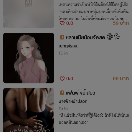
เพราะความจำเป็นทำให้รินต้องใช้ชีวิตอยู่ใต้ช
ายคาเดียวกับเมฆอาหนุ่มมาดเถื่อนที่เพิ่งพ้น
โทษคุกออกมาในวันที่พ่อแม่ของเธอไม่อยู่ แ
0.0
59 บาท
ละเขาคืออาชญากรที่เข้ามาขโมยความบริสุท
ธิ์ของเธอไป
หลานเมียน้อยจัดสด 🔞💦
ณภฏ4289.
อีโรติก
0.0
89 บาท
แฟนพี่ ขยี้เสียว
นางฟ้าหน้าปลวก
อีโรติก
"หึ แล้วมีนาคิดว่าพี่รู้ได้ไงล่ะ ถ้าพี่ไม่ได้เป็นค
นถอดมันออกเอง"