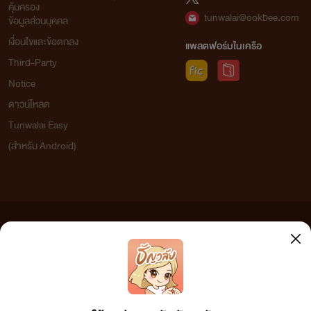
คุ้มครอง
tunwalai@ookbee.com
ข้อมูลส่วนบุคคล
เงื่อนไขและข้อตกลง
แพลตฟอร์มในเครือ
Third-Party
Notice
ดาวน์โหลด
Tunwalai Easy
(สำหรับ Android)
ข้อความที่ท่านได้อ่านจากเว็บไซต์นี้เกิดจากการเขียนโดยสาธารณชนและเผยแพร่โดยอัตโนมัติ ผู้ดูแล
เว็บไซต์แห่งนี้ไม่ได้เห็นด้วยและไม่ขอรับผิดชอบต่อข้อความใดๆ ทั้งสิ้น ดังนั้นผู้อ่านทุกท่านโปรดใช้
วิจารณญาณในการกลั่นกรองด้วยตนเอง และหากท่านพบข้อความใดๆ ที่ขัดต่อกฎหมายและศีลธรรม
กรุณาแจ้งมาที่ tunwalai@ookbee.com เพื่อทีมงานจะได้ดำเนินการในทันที ทั้งนี้ ทางเว็บไซต์ขอสงวน
ลิขสิทธิ์ตามพระราชบัญญัติลิขสิทธิ์ (ฉบับเพิ่มเติม) พ.ศ.2558