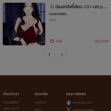
นั่งรถมาด้วย "รุ่นพี่เป็นพี่รหัสของพีช" "ใช่แ
น้องสามีขยี้เสียว..CF++26 (เล่ม
ล้วยัยโง่ เข้าไปข้างในเถอะ ฉันเตรียมของกินไ
1)
ณภชา3695.
ว้เลี้ยงน้องรหัสของฉันแล้ว" หญิงสาวนั่งกิ
นข้าวกับพี่รหัสของเธอ จู่ๆเสียงกริ่งหน้าห้อ
อีโรติก
งก็ดังขึ้น ก่อนพี่รหัสจะรีบเดินกลับมาหาเธอ
ที่โต๊ะอาหาร แล้วบอกให้เธอปีนระเบียงไปห้อ
งข้างๆก่อน โดยที่หญิงสาวก็ไม่รู้ว่าห้องข้างๆ
1.0
89 บาท
เป็นห้องของใคร...
เกี่ยวกับเรา
ช่วยเหลือ
ช่องทางติดต่อ
ธัญวลัยคือ?
บทความ
tunwalai.com
นโยบายการ
FAQ
@webtunwalai