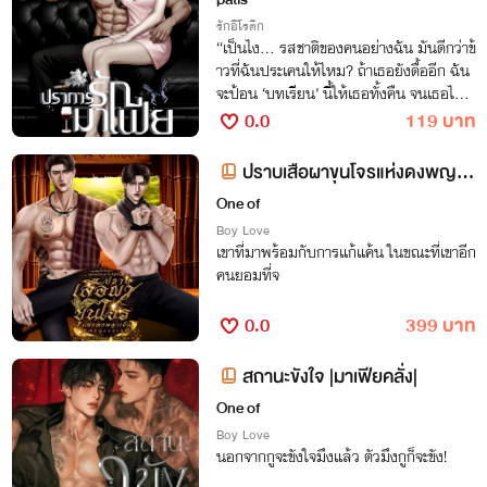
รักอีโรติก
“เป็นไง... รสชาติของคนอย่างฉัน มันดีกว่าข้
าวที่ฉันประเคนให้ไหม? ถ้าเธอยังดื้ออีก ฉัน
จะป้อน ‘บทเรียน’ นี้ให้เธอทั้งคืน จนเธอไม่มี
แรงแม้แต่จะพูดคำว่าไม่กินออกมาอีกเลย!”
0.0
119 บาท
ปราบเสือผาขุนโจรแห่งดงพญาเ
ย็น
One of
Boy Love
เขาที่มาพร้อมกับการแก้แค้น ในขณะที่เขาอีก
คนยอมที่จ
0.0
399 บาท
สถานะขังใจ |มาเฟียคลั่ง|
One of
Boy Love
นอกจากกูจะขังใจมึงแล้ว ตัวมึงกูก็จะขัง!