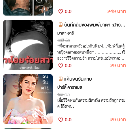
0.0
249 บาท
บันทึกลับของพิมพ์มาตา :สาวน้
อยร้อยสวาท
มาตา ฮารี
รักอีโรติก
"พี่จะมาคาดหวังอะไรกับพิมพ์...พิมพ์ก็แค่ผู้
หญิงดอกทองคนหนึ่ง!” .................... เรื่
องราวชีวิตความรัก ความใคร่และไฟราคะขอ
งสาวสวยทายาทนักธุรกิจสาวกับเหล่านักธุร
0.0
29 บาท
กิจมาเฟียหื่นกาม ผู้เปลี่ยนชีวิตเธอ!
แค้นจนวันตาย
ปาร์ตี้ คาราเมล
รักดราม่า
เมื่อชีวิตพบกับความผิดหวัง ความรักถูกทรย
ศ ชีวิตพบเ
0.0
29 บาท