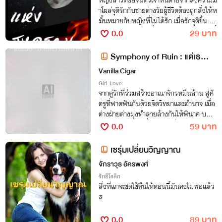
หญิงสาวที่ชื่อจันทร์เจ้าหนีตายจากสงครามม
าโผล่จุติรักกับชายต่างวัยผู้ชีวิตต้องถูกสั่งให้ห
มั้นหมายกับหญิงที่ไม่ได้รัก เมื่อรักจุติขึ้น สง
ครามแย่งชิงจึงอุบัติขึ้น แต่ทว่าสถานการณ์นี้
0.0
29 บาท
ที่ไม่ต่างกับจะหนีเสือมาปะจระเข้ แต่ความรัก
ที่จันทร์เจ้ามีต่อเขา ทำให้นางไม่อาจยอมปล่
Symphony of Ruin : แด่เธ
อยให้ชายที่ตนรักต้องทนทุกข์ทรมานใจกับผู้
อ...ด้วยความพินาศ
Vanilla Cigar
คนอำมหิตอีกต่อไป และสงครามครั้งนี้ที่มีชีวิ
ตการสูญเสียเป็นเดิมพัน
Girl Love
จากคู่รักที่ร่วมสร้างอาณาจักรหมื่นล้าน สู่ศั
ตรูที่ฟาดฟันกันด้วยจิตวิทยาและอำนาจ เมื่อ
ต่างฝ่ายต่างมุ่งทำลายล้างกันให้พินาศ บทส
รุปของวิมานแห่งนี้จึงจบลงที่ความว่างเปล่า
0.0
59 บาท
เซรุ่มเปลี่ยนวิญญาณ
จักราวุธ อัครพงศ์
รักอีโรติก
สิ่งที่แกจะชดใช้คืนให้ตอนนี้มันคงไม่พอแล้ว
ส
0.0
89 บาท