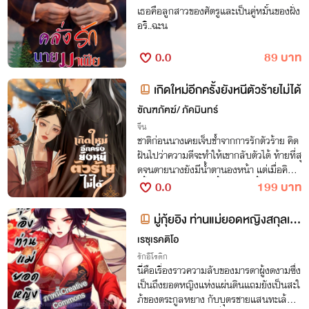
เธอคือลูกสาวของศัตรูและเป็นคู่หมั้นของฝั่ง
มจะขย้ำศักดิ์ศรีความเป็นคนของเธอให้แหล
อริ..ฉะน
กคามือ แต่ทว่าความเกลียดชังได้สลายหายไ
ปในพริบตาเมื่อเขาได้รับรู้ความเป็นจริง🥺
0.0
89 บาท
เกิดใหม่อีกครั้งยังหนีตัวร้ายไม่ได้
ฃัณฑภัฅฆ์/ ภัคมินทร์
จีน
ชาติก่อนนางเคยเจ็บช้ำจากการรักตัวร้าย คิด
ฝันไปว่าความดีจะทำให้เขากลับตัวได้ ท้ายที่สุ
ดจนตายนางยังมีน้ำตานองหน้า แต่เมื่อคิดล
ะทิ้งหัวใจโง่งมในชาตินี้ ตัวร้ายผู้นั้นกลับทำทุ
0.0
199 บาท
กอย่างเพื่อพันธนาการนางไว้!
มู่กุ้ยอิง ท่านแม่ยอดหญิงสกุลเสี
ยว…
เรซุเรคติโอ
รักอีโรติก
นี่คือเรื่องราวความลับของมารดาผู้งดงามซึ่ง
เป็นถึงยอดหญิงแห่งแผ่นดินแถมยังเป็นสะใ
ภ้ของตระกูลหยาง กับบุตรชายแสนทะเล้นข