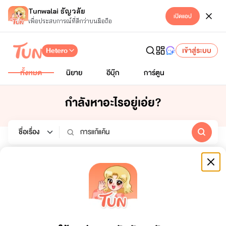
Tunwalai ธัญวลัย
เปิดแอป
เพื่อประสบการณ์ที่ดีกว่าบนมือถือ
Hetero
เข้าสู่ระบบ
ทั้งหมด
นิยาย
อีบุ๊ก
การ์ตูน
กำลังหาอะไรอยู่เอ่ย?
นิยาย
อีบุ๊ก
การ์ตูน
หมวดหมู่
เรียงตาม
ช่วงเวลา
ทั้งหมด
ยอดขาย
7 วัน