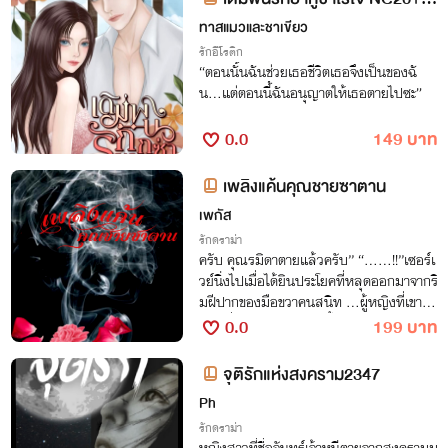
(มี E-book) อ่านฟรีก่อนติดเหรียญ
ทาสแมวและชาเขียว
รักอีโรติก
“ตอนนั้นฉันช่วยเธอชีวิตเธอจึงเป็นของฉั
น…แต่ตอนนี้ฉันอนุญาตให้เธอตายไปซะ”
0.0
149 บาท
เพลิงแค้นคุณชายซาตาน
เพกัส
รักดราม่า
ครับ คุณรมิดาตายแล้วครับ’’ “……!!’’เซอร์เ
วย์นิ่งไปเมื่อได้ยินประโยคที่หลุดออกมาจากริ
มฝีปากของมือขวาคนสนิท …ผู้หญิงที่เขาเก
ลียดที่สุดตายแล้วอย่างงั้นเหรอ?
0.0
199 บาท
จุติรักแห่งสงคราม2347
Ph
รักดราม่า