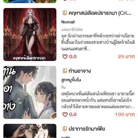
คฤหาสน์เลือดปรารถนา (Crims
on Desire Manor)
Nomail
แฟนตาซี/ไซไฟ
ลุค นักอ่านธรรมดาที่หลับระหว่างอ่านนิยาย
ตื่นขึ้นมาในร่างของชายชาวบ้านผู้โชคร้ายในดิ
นแดนแฟนตาซี...
0.0
29 บาท
ท่านอาจาง
ลูกหมูขี้มโน
จีน
เหตุใดนางที่แต่เดิมสนใจเพียงเขา มายามนี้ค
อยแต่จะหลบหน้ากัน แต่แทนที่เขาจะโล่งใจ
กลับทำให้สายตาของเขาคอยแต่มองหานาง
อยู่เรื่อย
0.0
199 บาท
ปราการรักมาเฟีย
patis