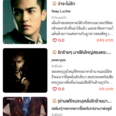
ว่าจะไม่รัก
Sexy Lucifer
รักโรแมนติก
เมื่อเจ้าของคฤหาสน์ตัวจริงทวงเอาสมบัติขอ
งตัวเองกลับคืนมาได้แล้ว และเขาต้องการแก้
แค้นด้วยการแต่งงานกับลูกสาวของศัตรู เขา
จะทำทุกอย่างให้เธอเสียใจ และคนที่จะต้องเ
0.0
249 บาท
สียใจมากที่สุดก็คือพ่อแม่ของเธอ แต่ทว่า...
รักร้ายๆ มาเฟียใหญ่สองตระกูล
(NC25+)
pearrypa
รักอีโรติก
สองตระกูลใหญ่ที่ทรงมาหาอำนาจและมีอิท
ธิพลมากที่สุดอันดับต้นๆ ของประเทศรัสเซีย
ตระกูลมาเฟียที่แก่งแย่งชิงดีกันด้านธุรกิจมา
เกือบ 50 ปี ค่อยตัดแข่งตัดขาเข่นฆ่ากันมาอ
0.0
89 บาท
ย่างยาวนาน จนมาถึงจุดกำเนิดสงครามอีกค
รั้ง เมื่อ ‘อเล็กซ่า อีวา คาเนสัน’ กลับมาเพื่อ
(อ่านฟรีจนจบ)คลั่งรักร้ายนายม
สืบทอดอำนาจทั้งหมดของตระกูลต่อจากผู้เป็
าเฟีย(NC25+++)จบแล้วต
อรอินทุ์/เหยาเหยา/เอื้อยจันทร์งาม/เพ่ยซูลี่
นลุง แต่ความเครียดแค้นของปีศาจร้ายอย่าง
‘โดมินิค วาดิม ไซนาเซีย’ ที่มีมายาวนานพร้อ
รักอีโรติก