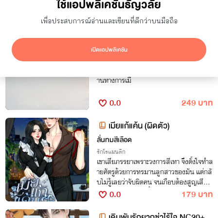
ใช้แอปพลิเคชันธัญวลัย
ซ่อนผลงานที่ใช้ปก AI
แสดงเฉพาะโปรโมชัน
ผลลัพธ์
29
รายการ
เพื่อประสบการณ์อ่านและเขียนที่ดีกว่าบนมือถือ
คืนวิวาห์หวนชะตา
Xi xixi
เปิดแอปพลิเคชัน
Boy Love
นายพลผู้โหดเหี้ยมยอมก้มหัวให้ “การแต่งง
านทางการเมื
0.0
249 บาท
เมียแก้แค้น (ผิดตัว)
ลั่นทมสีเลือด
รักโรแมนติก
เขาเสียภรรยาเพราะวงการสีเทา จึงตั้งใจทำล
ายศัตรูด้วยการทรมานลูกสาวของมัน แต่กลั
บไม่รู้เลยว่าจับผิดคน จนเกือบต้องสูญเสียหั
วใจดวงใหม่ไปอีกครั้ง
0.0
179 บาท
เดิมพันรักยากูซ่าไร้ใจ NC20+