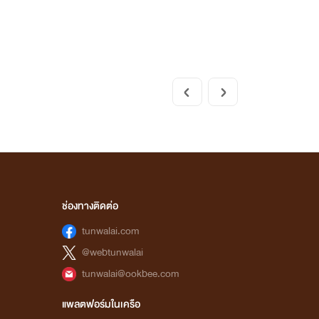
ช่องทางติดต่อ
tunwalai.com
@webtunwalai
tunwalai@ookbee.com
แพลตฟอร์มในเครือ