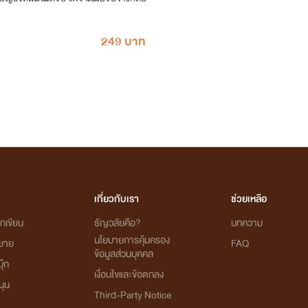
249 บาท
เกี่ยวกับเรา
ช่วยเหลือ
กเขียน
ธัญวลัยคือ?
บทความ
นโยบายการคุ้มครอง
ิยาย
FAQ
ข้อมูลส่วนบุคคล
ุ๊ก
เงื่อนไขและข้อตกลง
นุน
Third-Party Notice