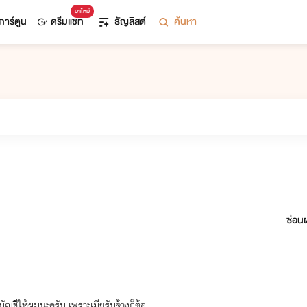
มาใหม่
การ์ตูน
ดรีมแชท
ธัญลิสต์
ค้นหา
ซ่อนผ
บัญชีให้ผมนะครับ เพราะเมียรับจ้างก็ต้อ