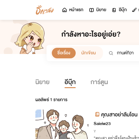
หน้าแรก
นิยาย
อีบุ๊ก
กำลังหาอะไรอยู่เอ่ย?
ชื่อเรื่อง
นักเขียน
นิยาย
อีบุ๊ก
การ์ตูน
ผลลัพธ์
1
รายการ
คุณสาอย่าลืมโอน
Saieiw23
Y
"คุณสา อย่าลืมโอนเงินเข้า